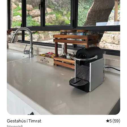
Gestahús í Timrat
5 af 5 í m
5 (59)
ljósgeisli