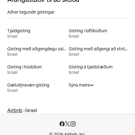
Aðrar tegundir gistingar
Tjaldgisting
Gisting í loftíbúðum
Ísrael
Ísrael
Gisting með aðgengilegu salerni
Gisting með aðgengi að strönd
Ísrael
Ísrael
Gisting í húsbílum
Gisting á tjaldstæðum
Ísrael
Ísrael
Gæludýravæn gisting
Sýna meira
Ísrael
Airbnb
Ísrael
© 2026 Airbnb, Inc.