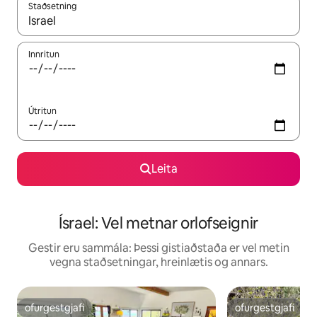
Staðsetning
Þegar niðurstöður liggja fyrir skaltu nota upp og niður örvalyk
Innritun
Útritun
Leita
Ísrael: Vel metnar orlofseignir
Gestir eru sammála: Þessi gistiaðstaða er vel metin
vegna staðsetningar, hreinlætis og annars.
ofurgestgjafi
ofurgestgjafi
ofurgestgjafi
ofurgestgjafi