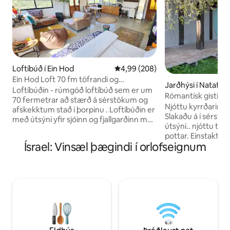
Loftíbúð í Ein Hod
4,99 af 5 í meðaleinkunn, 208 u
4,99 (208)
Ein Hod Loft 70 fm töfrandi og
Jarðhýsi í Nataf
stórkostlegt víðáttumynd af sjó og
Loftíbúðin - rúmgóð loftíbúð sem er um
Rómantísk 
fjöllum
70 fermetrar að stærð á sérstökum og
Njóttu kyrrðarinna
afskekktum stað í þorpinu . Loftíbúðin er
Slakaðu á í sérst
með útsýni yfir sjóinn og fjallgarðinn með
útsýni.. njóttu tvö
yfirgripsmiklu útsýni og mögnuðu
pottar. Einstakt útlit náttúrulegs og
sólsetri. Innri hluti risíbúðarinnar er
Ísrael: Vinsæl þægindi í orlofseignum
berskjaldaðs berg
skreytt með náttúrulegum efnum með
sem gistiheimilið 
jaðri sem lýsir upp rýmið og setur upp
andrúmi hobbíta-h
einstaka fiskabúrstilfinningu um að
trésmiðnum í mið
náttúran sé hluti af rýminu. Eignin er búin
lundum Júdeufjalla Morgunverður fyr
notalegu eldhúsi, dásemdarbaðherbergi,
pari - hægt að panta
bókum, rúmgóðri borðstofu,
mínútna akstursfj
sóttvarnardýnu, málunarsvæði fyrir
ferðamannaþorpi
vinnu og fleiru. Í stuttri göngufjarlægð
eru staðbundnir ve
eru göngustígar beint að náttúrunni og