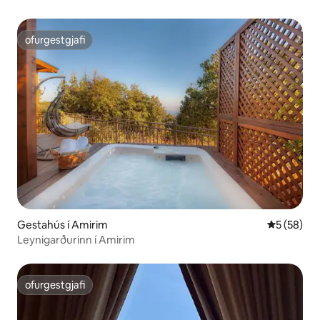
ofurgestgjafi
ofurgestgjafi
Gestahús í Amirim
5 af 5 í m
5 (58)
Leynigarðurinn í Amirim
ofurgestgjafi
ofurgestgjafi