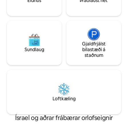
Eldhús
Þráðlaust net
hummus, falafel, 
Israel Trail. Loftíbúðin er fullkominn
baklava og fleira Í
staður til að breyta til og njóta
samfélögum eru ve
andrúmsloftsins sem er fullt af innblæstri
kaffihús. Sumir er
í hjarta náttúrunnar og töfrandi þorpsins.
opnir á sabbati Í 
akstursfjarlægð f
Göngustígar liggja
Gjaldfrjálst
Sundlaug
bílastæði á
staðnum
Loftkæling
Ísrael og aðrar frábærar orlofseignir