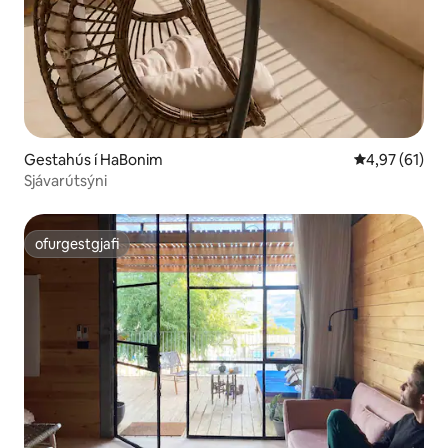
Gestahús í HaBonim
4,97 af 5 í m
4,97 (61)
Sjávarútsýni
ofurgestgjafi
ofurgestgjafi