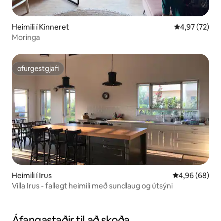
Heimili í Kinneret
4,97 af 5 í m
4,97 (72)
Moringa
ofurgestgjafi
ofurgestgjafi
Heimili í Irus
4,96 af 5 í m
4,96 (68)
Villa Irus - fallegt heimili með sundlaug og útsýni
Áfangastaðir til að skoða