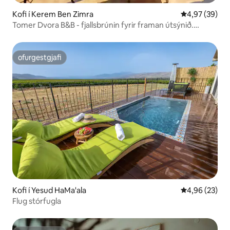
Kofi í Kerem Ben Zimra
4,97 af 5 í m
4,97 (39)
Tomer Dvora B&B - fjallsbrúnin fyrir framan útsýnið.
Nuddpottur, fullt næði
ofurgestgjafi
ofurgestgjafi
Kofi í Yesud HaMa'ala
4,96 af 5 í m
4,96 (23)
Flug stórfugla