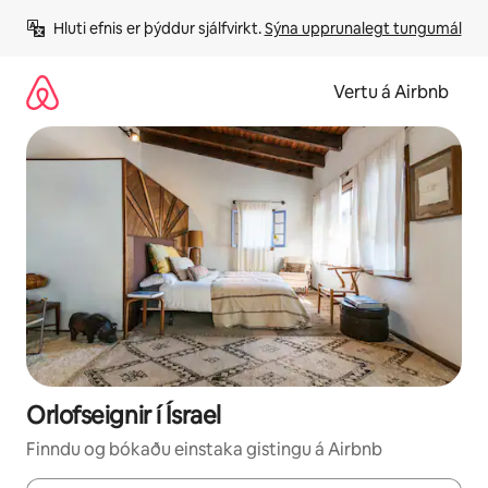
Stökkva
Hluti efnis er þýddur sjálfvirkt. 
Sýna upprunalegt tungumál
beint
að
efni
Vertu á Airbnb
Orlofseignir í Ísrael
Finndu og bókaðu einstaka gistingu á Airbnb