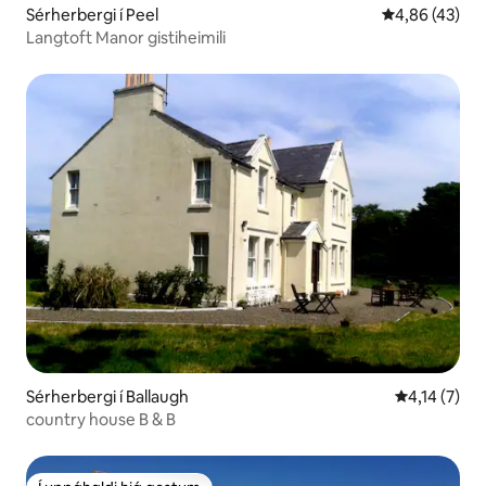
Sérherbergi í Peel
4,86 af 5 í m
4,86 (43)
Langtoft Manor gistiheimili
Sérherbergi í Ballaugh
4,14 af 5 í 
4,14 (7)
country house B & B