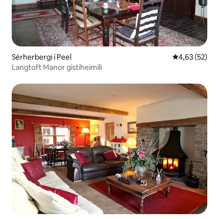
Sérherbergi í Peel
4,63 af 5 í m
4,63 (52)
Langtoft Manor gistiheimili