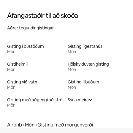
Áfangastaðir til að skoða
Aðrar tegundir gistingar
Gisting í bústöðum
Gisting í gestahúsi
Mön
Mön
Gistiheimili
Fjölskylduvæn gisting
Mön
Mön
Gisting við vatn
Gisting í íbúðum
Mön
Mön
Gisting með aðgengi að strönd
Sýna meira
Mön
Airbnb
Mön
Gisting með morgunverði