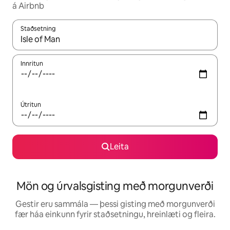
á Airbnb
Staðsetning
Þegar niðurstöður liggja fyrir skaltu nota upp og niður örvalyk
Innritun
Útritun
Leita
Mön og úrvalsgisting með morgunverði
Gestir eru sammála — þessi gisting með morgunverði
fær háa einkunn fyrir staðsetningu, hreinlæti og fleira.