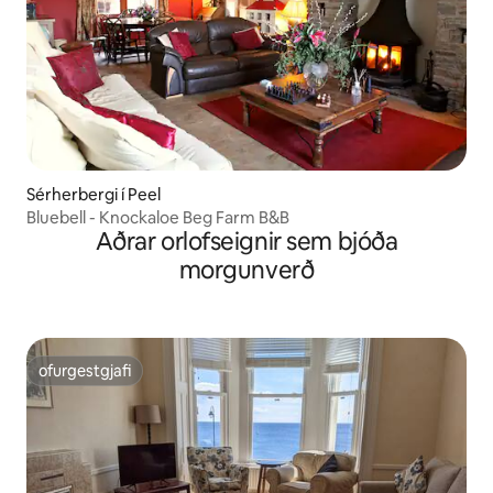
Sérherbergi í Peel
Bluebell - Knockaloe Beg Farm B&B
Aðrar orlofseignir sem bjóða
morgunverð
ofurgestgjafi
ofurgestgjafi