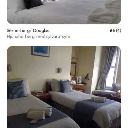
Sérherbergi í Douglas
5 af 5 í 
5 (4)
Hjónaherbergi með sjávarútsýni