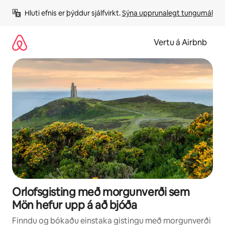
Stökkva
Hluti efnis er þýddur sjálfvirkt. 
Sýna upprunalegt tungumál
beint
að
efni
Vertu á Airbnb
Orlofsgisting með morgunverði sem
Mön hefur upp á að bjóða
Finndu og bókaðu einstaka gistingu með morgunverði