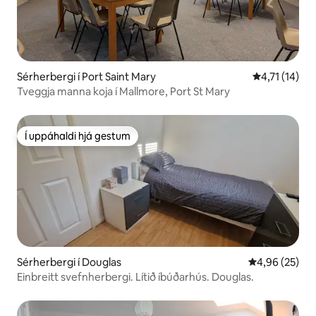
Sérherbergi í Port Saint Mary
4,71 af 5 í m
4,71 (14)
Tveggja manna koja í Mallmore, Port St Mary
Í uppáhaldi hjá gestum
Í uppáhaldi hjá gestum
Sérherbergi í Douglas
4,96 af 5 í m
4,96 (25)
Einbreitt svefnherbergi. Lítið íbúðarhús. Douglas.