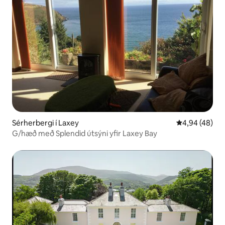
Sérherbergi í Laxey
4,94 af 5 í m
4,94 (48)
G/hæð með Splendid útsýni yfir Laxey Bay