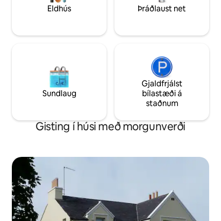
snarl, vatn á flöskum o.s.frv. er í boði í
nágrenninu. Nóg a
Eldhús
Þráðlaust net
eldhúskróknum.
nágrenninu.
Gjaldfrjálst
Sundlaug
bílastæði á
staðnum
Gisting í húsi með morgunverði