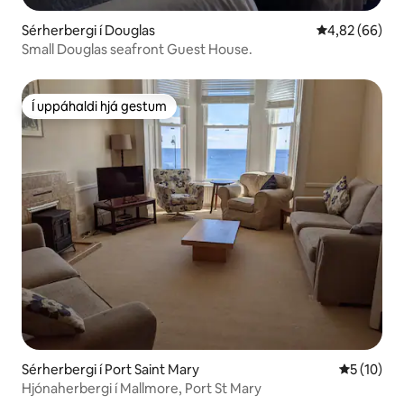
Sérherbergi í Douglas
4,82 af 5 í m
4,82 (66)
Small Douglas seafront Guest House.
Í uppáhaldi hjá gestum
Í uppáhaldi hjá gestum
Sérherbergi í Port Saint Mary
5 af 5 í m
5 (10)
Hjónaherbergi í Mallmore, Port St Mary