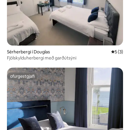
Sérherbergi í Douglas
5 af 5 í 
5 (3)
Fjölskylduherbergi með garðútsýni
ofurgestgjafi
ofurgestgjafi