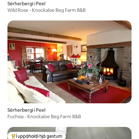
Sérherbergi í Peel
Wild Rose - Knockaloe Beg Farm B&B
Sérherbergi í Peel
Fuchsia - Knockaloe Beg Farm B&B
Í uppáhaldi hjá gestum
Í mestu uppáhaldi hjá gestum