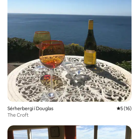
Sérherbergi í Douglas
5 af 5 í m
5 (16)
The Croft