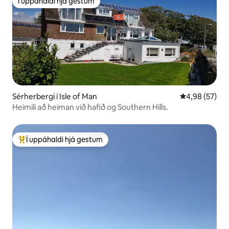
Í uppáhaldi hjá gestum
Í uppáhaldi hjá gestum
Sérherbergi í Isle of Man
4,98 af 5 í m
4,98 (57)
Heimili að heiman við hafið og Southern Hills.
Í uppáhaldi hjá gestum
Í mestu uppáhaldi hjá gestum