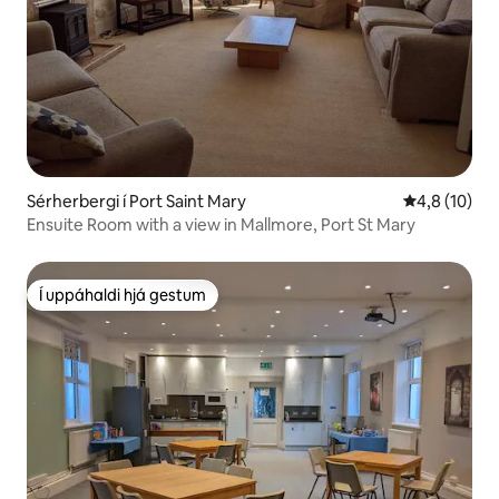
Sérherbergi í Port Saint Mary
4,8 af 5 í m
4,8 (10)
Ensuite Room with a view in Mallmore, Port St Mary
Í uppáhaldi hjá gestum
Í uppáhaldi hjá gestum