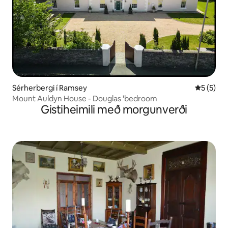
Sérherbergi í Ramsey
5 af 5 í 
5 (5)
Mount Auldyn House - Douglas 'bedroom
Gistiheimili með morgunverði