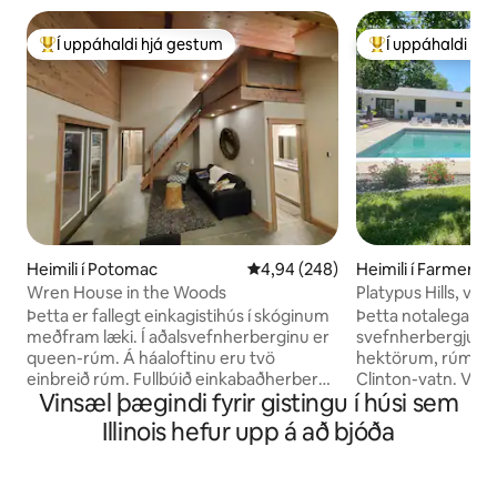
Í uppáhaldi hjá gestum
Í uppáhaldi hj
Í mestu uppáhaldi hjá gestum
Í mestu uppáhald
Heimili í Potomac
4,94 af 5 í meðaleinkunn, 248 u
4,94 (248)
Heimili í Farmer Ci
Wren House in the Woods
Platypus Hills, vat
pottur,eldstæði
Þetta er fallegt einkagistihús í skóginum
Þetta notalega sv
meðfram læki. Í aðalsvefnherberginu er
svefnherbergjum e
queen-rúm. Á háaloftinu eru tvö
hektörum, rúmar 4
einbreið rúm. Fullbúið einkabaðherbergi
Clinton-vatn. Við 
Vinsæl þægindi fyrir gistingu í húsi sem
með stórri sturtu sem stígur er inn í.
pott, upphitaða lau
Upplýsta, afskilda veröndin og opna
göngu-, veiði- og 
Illinois hefur upp á að bjóða
pallurinn liggja fyrir ofan West Creek
Bátarampinn er sta
nálægt bökkum Middlefork-árinnar.
innkeyrslunnar og
Njóttu náttúrunnar eins og hún er best í
götuna. Við erum staðsett 30 mínútur á