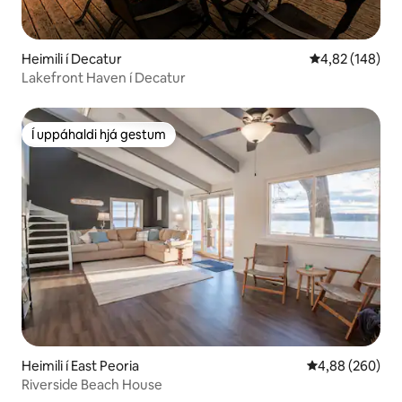
Heimili í Decatur
4,82 af 5 í me
4,82 (148)
Lakefront Haven í Decatur
Í uppáhaldi hjá gestum
Í uppáhaldi hjá gestum
Heimili í East Peoria
4,88 af 5 í með
4,88 (260)
Riverside Beach House