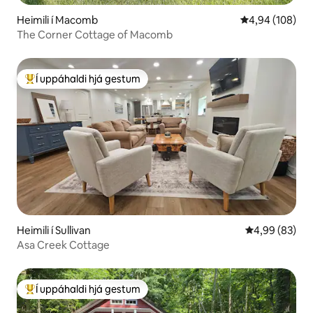
Heimili í Macomb
4,94 af 5 í me
4,94 (108)
The Corner Cottage of Macomb
Í uppáhaldi hjá gestum
Í mestu uppáhaldi hjá gestum
Heimili í Sullivan
4,99 af 5 í m
4,99 (83)
Asa Creek Cottage
Í uppáhaldi hjá gestum
Í mestu uppáhaldi hjá gestum