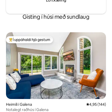
Loftkæling
Gisting í húsi með sundlaug
Í uppáhaldi hjá gestum
Í mestu uppáhaldi hjá gestum
Heimili í Galena
4,95 af 5 í me
4,95 (144)
Notalegt raðhús í Galena