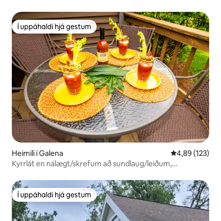
Í uppáhaldi hjá gestum
Í uppáhaldi hjá gestum
Heimili í Galena
4,89 af 5 í me
4,89 (123)
Kyrrlát en nálægt/skrefum að sundlaug/leiðum,
gæludýralaus heimili
Í uppáhaldi hjá gestum
Í uppáhaldi hjá gestum