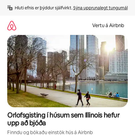
Stökkva
Hluti efnis er þýddur sjálfvirkt. 
Sýna upprunalegt tungumál
beint
að
efni
Vertu á Airbnb
Orlofsgisting í húsum sem Illinois hefur
upp að bjóða
Finndu og bókaðu einstök hús á Airbnb