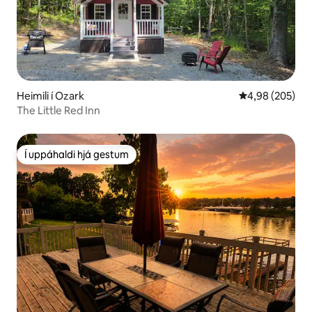
Heimili í Ozark
4,98 af 5 í me
4,98 (205)
The Little Red Inn
Í uppáhaldi hjá gestum
Í uppáhaldi hjá gestum