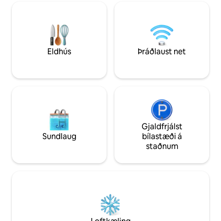
miðvestri Bandaríkjanna. Heimilið er
milli Bloomington 
umkringt eikjum, hlynum og
gestir þurfa að hafa
valhnotutrjám svo að fuglarnir eru alls
viðbótar $ 50 á ma
staðar ásamt öðrum dýralífi. Hugsaðu
en 2. Sundlaug opin
þér hljóð dýralífs á kvöldin og fugla
VINSAMLEGAST L
snemma á morgnana og ekkert sjónvarp
SKRÁNINGUNA TI
Eldhús
Þráðlaust net
HÚN UPPFYLLI ÞAR
Gjaldfrjálst
Sundlaug
bílastæði á
staðnum