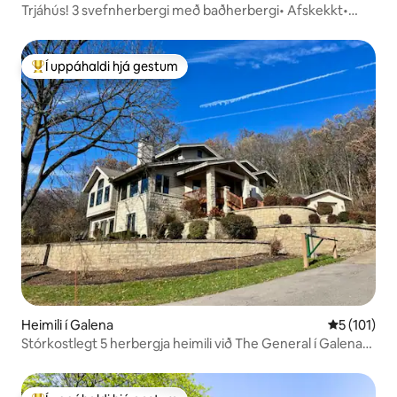
Trjáhús! 3 svefnherbergi með baðherbergi• Afskekkt•
Heitur pottur• Eldstæði
Í uppáhaldi hjá gestum
Í mestu uppáhaldi hjá gestum
Heimili í Galena
5 af 5 í me
5 (101)
Stórkostlegt 5 herbergja heimili við The General í Galena
Terr!