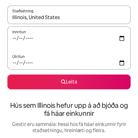
Staðsetning
Þegar niðurstöður liggja fyrir skaltu nota upp og niður örvalyk
Innritun
Útritun
Leita
Hús sem Illinois hefur upp á að bjóða og
fá háar einkunnir
Gestir eru sammála: Þessi hús fá háar einkunnir fyrir
staðsetningu, hreinlæti og fleira.