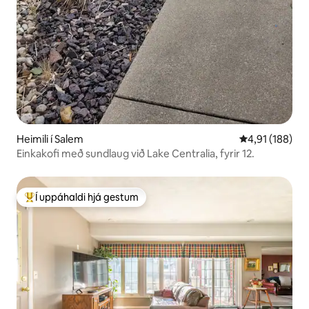
Heimili í Salem
4,91 af 5 í me
4,91 (188)
Einkakofi með sundlaug við Lake Centralia, fyrir 12.
Í uppáhaldi hjá gestum
Í mestu uppáhaldi hjá gestum