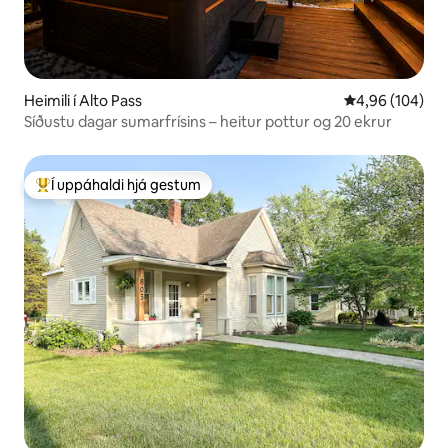
Heimili í Alto Pass
4,96 af 5 í me
4,96 (104)
Síðustu dagar sumarfrísins – heitur pottur og 20 ekrur
Í uppáhaldi hjá gestum
Í mestu uppáhaldi hjá gestum