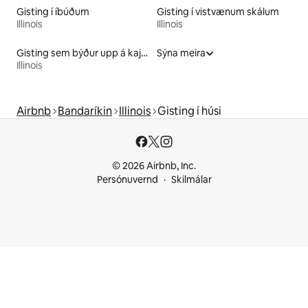
Gisting í íbúðum
Gisting í vistvænum skálum
Illinois
Illinois
Gisting sem býður upp á kajak
Sýna meira
Illinois
Airbnb
Bandaríkin
Illinois
Gisting í húsi
© 2026 Airbnb, Inc.
Persónuvernd
Skilmálar