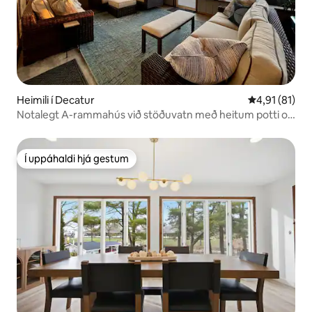
Heimili í Decatur
4,91 af 5 í m
4,91 (81)
Notalegt A-rammahús við stöðuvatn með heitum potti og
bryggju
Í uppáhaldi hjá gestum
Í uppáhaldi hjá gestum