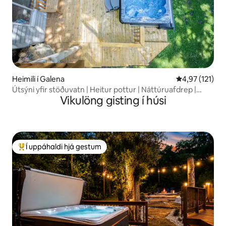
Heimili í Galena
4,97 af 5 í me
4,97 (121)
Útsýni yfir stöðuvatn | Heitur pottur | Náttúruafdrep |
Vikulöng gisting í húsi
Kvikmyndaherbergi
Í uppáhaldi hjá gestum
Í mestu uppáhaldi hjá gestum