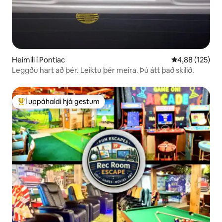
Heimili í Pontiac
4,88 af 5 í me
4,88 (125)
Leggðu hart að þér. Leiktu þér meira. Þú átt það skilið.
Í uppáhaldi hjá gestum
Í mestu uppáhaldi hjá gestum