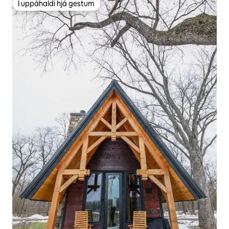
Í uppáhaldi hjá gestum
Í uppáhaldi hjá gestum