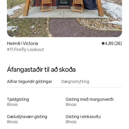
Heimili í Victoria
4,85 af 5 í m
4,85 (26)
#11 Firefly Lookout
Áfangastaðir til að skoða
Aðrar tegundir gistingar
Dægrastytting
Tjaldgisting
Gisting með morgunverði
Illinois
Illinois
Gæludýravæn gisting
Gisting í einkasvítu
Illinois
Illinois