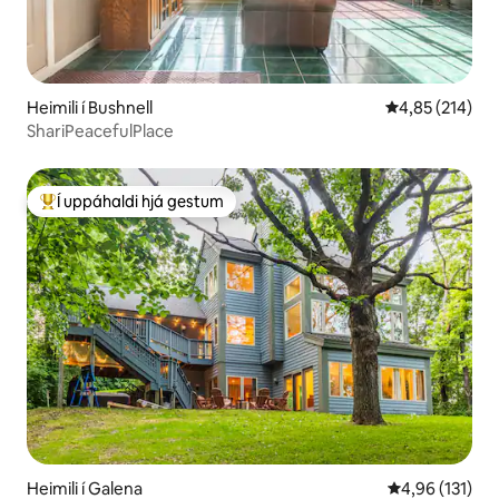
Heimili í Bushnell
4,85 af 5 í me
4,85 (214)
ShariPeacefulPlace
Í uppáhaldi hjá gestum
Í mestu uppáhaldi hjá gestum
Heimili í Galena
4,96 af 5 í me
4,96 (131)