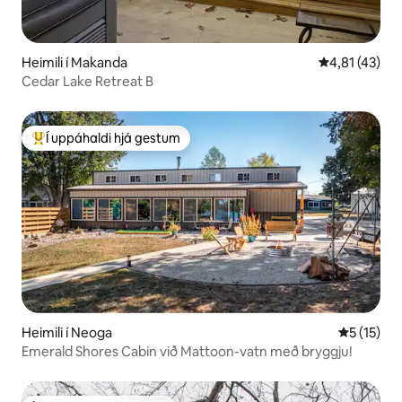
Heimili í Makanda
4,81 af 5 í m
4,81 (43)
Cedar Lake Retreat B
Í uppáhaldi hjá gestum
Í mestu uppáhaldi hjá gestum
Heimili í Neoga
5 af 5 í m
5 (15)
Emerald Shores Cabin við Mattoon-vatn með bryggju!