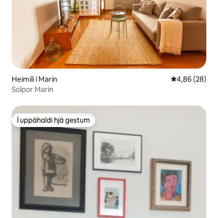
Heimili í Marín
4,86 af 5 í m
4,86 (28)
Solpor Marín
Í uppáhaldi hjá gestum
Í uppáhaldi hjá gestum