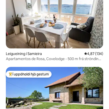
Leigueining í Samieira
4,87 af 5 í me
4,87 (134)
Apartamentos de Rosa, Covelodge - 500 m frá ströndinni
og...
Í uppáhaldi hjá gestum
Í mestu uppáhaldi hjá gestum