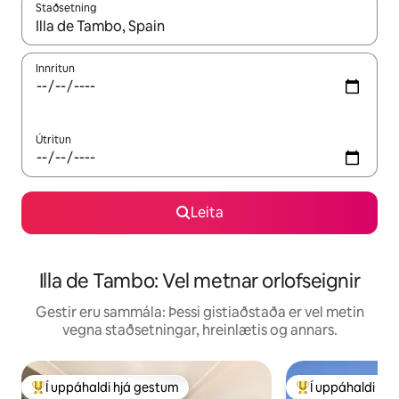
Staðsetning
Þegar niðurstöður liggja fyrir skaltu nota upp og niður örvalyk
Innritun
Útritun
Leita
Illa de Tambo: Vel metnar orlofseignir
Gestir eru sammála: Þessi gistiaðstaða er vel metin
vegna staðsetningar, hreinlætis og annars.
Í uppáhaldi hjá gestum
Í uppáhaldi hj
Í mestu uppáhaldi hjá gestum
Í mestu uppáhald