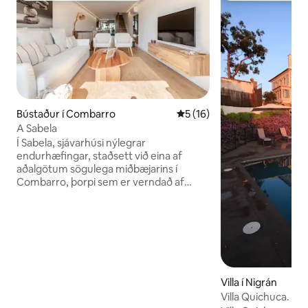
Bústaður í Combarro
5 af 5 í meðaleinkunn, 16 u
5 (16)
A Sabela
Í Sabela, sjávarhúsi nýlegrar
endurhæfingar, staðsett við eina af
aðalgötum sögulega miðbæjarins í
Combarro, þorpi sem er verndað af
arfleifð og skráð sem listræn söguleg
samstæða fyrir byggingar dæmigerðra
fiskimannahúsa, hórreos,
skemmtisiglingar, húsasund, .
Staðsetningin gerir það tilvalið að hvíla
sig og uppgötva As Rías Baixas, þar sem
það er staðsett 6 km frá Pontevedra, 14
Villa í Nigrán
frá Sanxenxo, 28 frá eyjunni A Toxa og
Villa Quichuca. Nig
66 frá Santiago de Compostela. VUT-