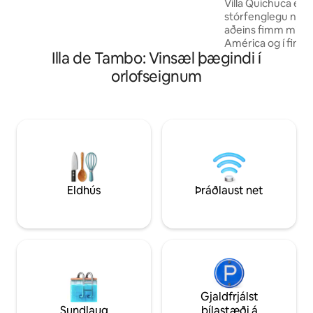
Villa Quichuca er he
PO-011899
stórfenglegu nátt
aðeins fimm mínút
América og í fimm
Illa de Tambo: Vinsæl þægindi í
frá Vigo og sérst
ljósin fyrir þessa 2025. Í húsinu,
orlofseignum
440 m2 að stærð, 
til að gera dvöl þí
Með meira en 5.0
sérstökum hornum
útsýni yfir allt svæðið. Þetta er ti
staður fyrir heilland
Eldhús
Þráðlaust net
Gjaldfrjálst
Sundlaug
bílastæði á