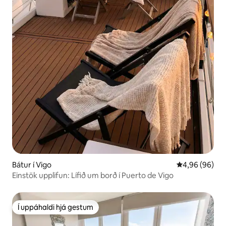
Bátur í Vigo
4,96 af 5 í m
4,96 (96)
Einstök upplifun: Lífið um borð í Puerto de Vigo
Í uppáhaldi hjá gestum
Í uppáhaldi hjá gestum