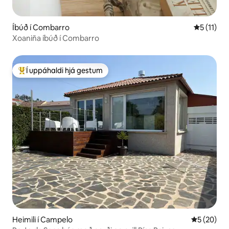
Íbúð í Combarro
5 af 5 í m
5 (11)
Xoaniña íbúð í Combarro
Í uppáhaldi hjá gestum
Í mestu uppáhaldi hjá gestum
Heimili í Campelo
5 af 5 í m
5 (20)