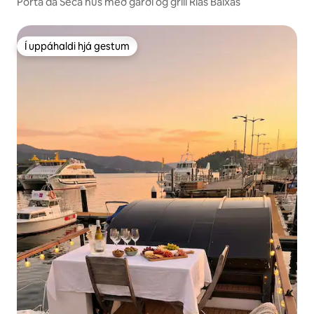
Porta da Seca hús með garði og grill Rías Baixas
Í uppáhaldi hjá gestum
Í uppáhaldi hjá gestum