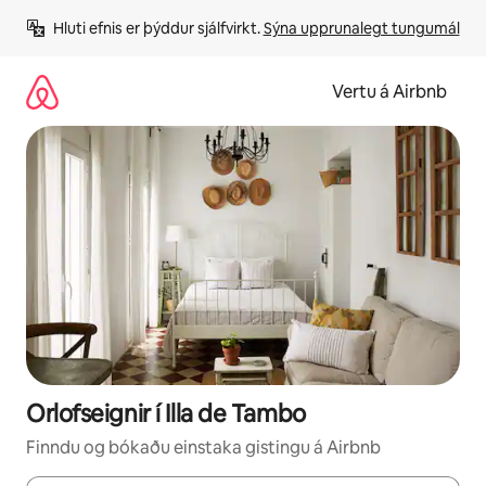
Stökkva
Hluti efnis er þýddur sjálfvirkt. 
Sýna upprunalegt tungumál
beint
að
efni
Vertu á Airbnb
Orlofseignir í Illa de Tambo
Finndu og bókaðu einstaka gistingu á Airbnb