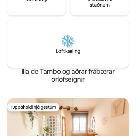
staðnum
Loftkæling
Illa de Tambo og aðrar frábærar
orlofseignir
Í uppáhaldi hjá gestum
Í uppáhaldi hjá gestum