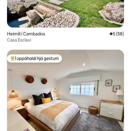
Heimili í Cambados
5 af 5 í m
5 (58)
Casa Esclavi
Í uppáhaldi hjá gestum
Í mestu uppáhaldi hjá gestum