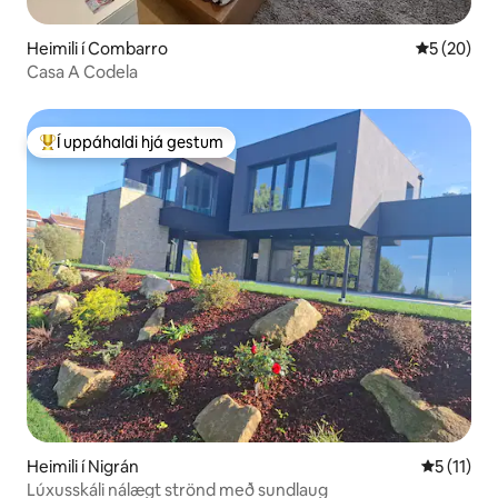
Heimili í Combarro
5 af 5 í m
5 (20)
Casa A Codela
Í uppáhaldi hjá gestum
Í mestu uppáhaldi hjá gestum
Heimili í Nigrán
5 af 5 í m
5 (11)
Lúxusskáli nálægt strönd með sundlaug