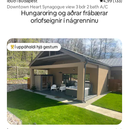
Íbúð í Búdapest
4,99 af 5 í me
4,99 (133)
Downtown Heart Synagogue view 3 bdr 2 bath A/C
Hungaroring og aðrar frábærar
orlofseignir í nágrenninu
Í uppáhaldi hjá gestum
Í mestu uppáhaldi hjá gestum