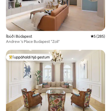
Íbúð í Búdapest
5 af 5 í me
5 (285)
Andrew 's Place Budapest "Zoli"
Í uppáhaldi hjá gestum
Í mestu uppáhaldi hjá gestum