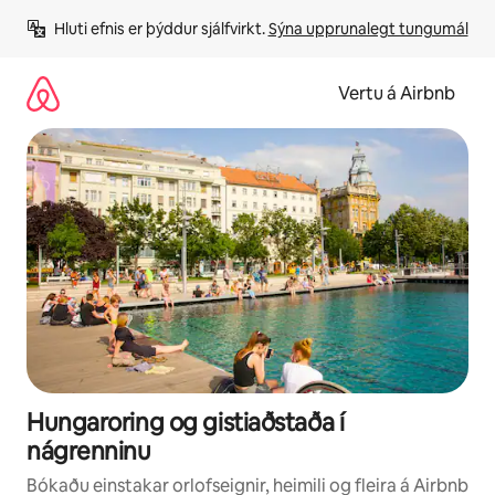
Stökkva
Hluti efnis er þýddur sjálfvirkt. 
Sýna upprunalegt tungumál
beint
að
efni
Vertu á Airbnb
Hungaroring og gistiaðstaða í
nágrenninu
Bókaðu einstakar orlofseignir, heimili og fleira á Airbnb