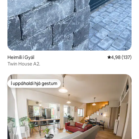
Heimili í Gyál
4,98 af 5 í me
4,98 (137)
Twin House A2.
Í uppáhaldi hjá gestum
Í uppáhaldi hjá gestum