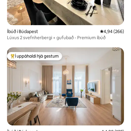
Íbúð í Búdapest
4,94 af 5 í með
4,94 (266)
Lúxus 2 svefnherbergi + gufubað - Premium íbúð
Í uppáhaldi hjá gestum
Í mestu uppáhaldi hjá gestum