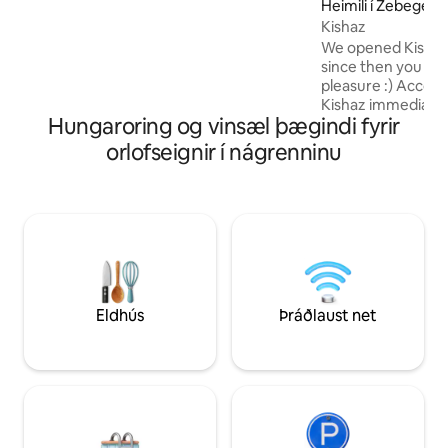
Heimili í Zebegény
koma og taka þátt í nýju litlu íbúðinni
Kishaz
þinni sem snýr að leynilegum litlum garði
sem verður eitt af leyndarmálunum sem
We opened Kishaz 
þú munt uppgötva á holliday þínum til
since then you luck
Buda og Pest.
pleasure :) Accord
Kishaz immediatel
Hungaroring og vinsæl þægindi fyrir
you are home and 
leave the house w
orlofseignir í nágrenninu
ends. We have stro
nature. Kishaz is n
word 'kis' refers to
object/person. The house is spacious,
cozy, warm. A per
from the World, yet 
programmes and th
Eldhús
Þráðlaust net