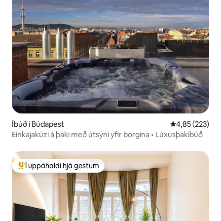
Íbúð í Búdapest
4,85 af 5 í me
4,85 (223)
Einkajakúzi á þaki með útsýni yfir borgina • Lúxusþakíbúð
Í uppáhaldi hjá gestum
Í mestu uppáhaldi hjá gestum