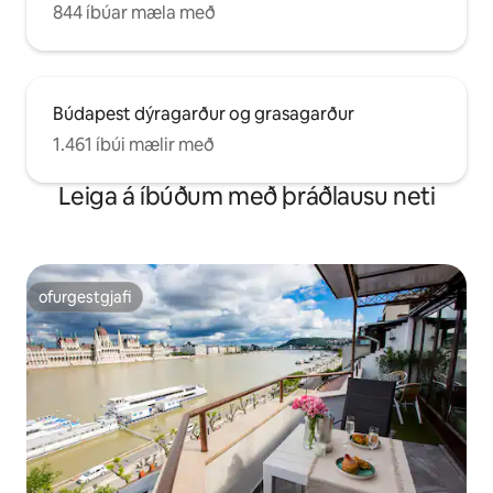
844 íbúar mæla með
Búdapest dýragarður og grasagarður
1.461 íbúi mælir með
Leiga á íbúðum með þráðlausu neti
ofurgestgjafi
ofurgestgjafi