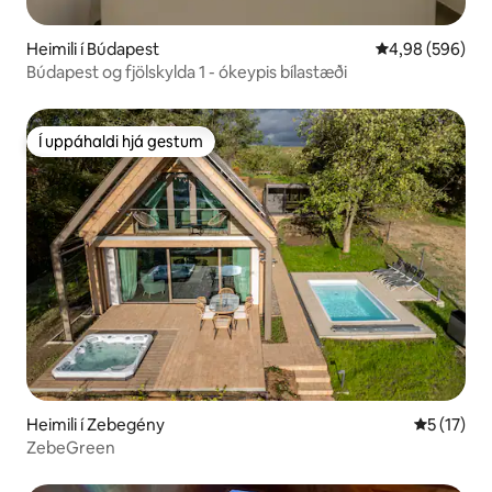
Heimili í Búdapest
4,98 af 5 í með
4,98 (596)
Búdapest og fjölskylda 1 - ókeypis bílastæði
Í uppáhaldi hjá gestum
Í uppáhaldi hjá gestum
Heimili í Zebegény
5 af 5 í m
5 (17)
ZebeGreen