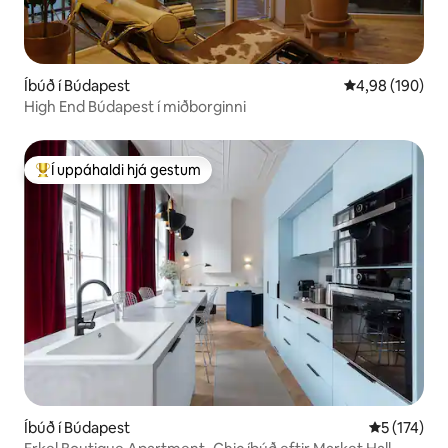
Íbúð í Búdapest
4,98 af 5 í me
4,98 (190)
High End Búdapest í miðborginni
Í uppáhaldi hjá gestum
Í mestu uppáhaldi hjá gestum
Íbúð í Búdapest
5 af 5 í me
5 (174)