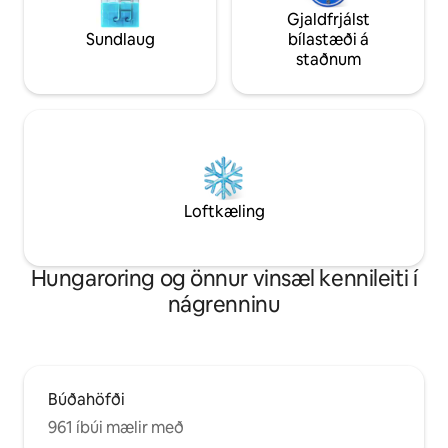
Gjaldfrjálst
Sundlaug
bílastæði á
staðnum
Loftkæling
Hungaroring og önnur vinsæl kennileiti í
nágrenninu
Búðahöfði
961 íbúi mælir með