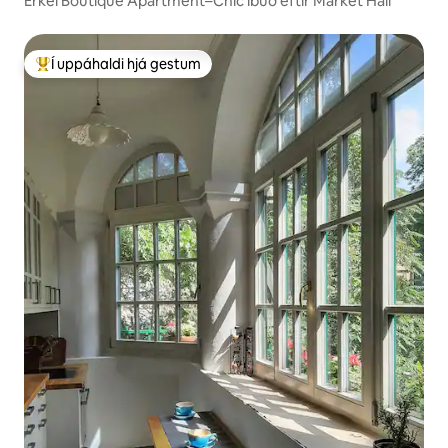
Erkel Boutique Apartment–Chic íbúð eftir Market Hall
Í uppáhaldi hjá gestum
Í mestu uppáhaldi hjá gestum