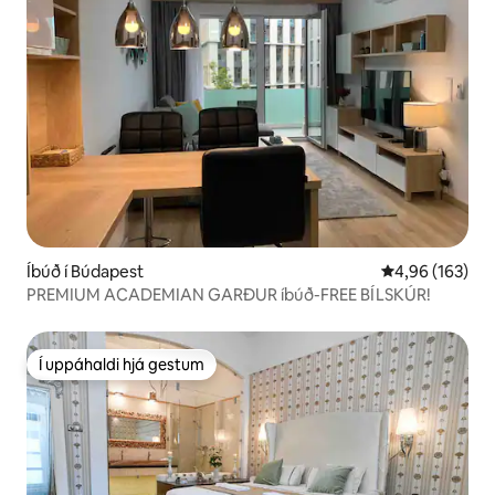
Íbúð í Búdapest
4,96 af 5 í me
4,96 (163)
PREMIUM ACADEMIAN GARÐUR íbúð-FREE BÍLSKÚR!
Í uppáhaldi hjá gestum
Í uppáhaldi hjá gestum