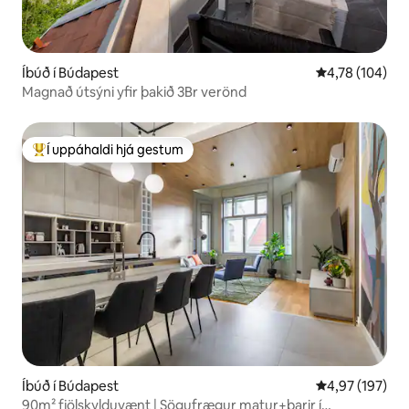
Íbúð í Búdapest
4,78 af 5 í me
4,78 (104)
Magnað útsýni yfir þakið 3Br verönd
Í uppáhaldi hjá gestum
Í mestu uppáhaldi hjá gestum
Íbúð í Búdapest
4,97 af 5 í me
4,97 (197)
90m² fjölskylduvænt | Sögufrægur matur+barir í