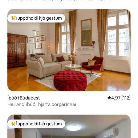
miðborginni
Í uppáhaldi hjá gestum
Í mestu uppáhaldi hjá gestum
Íbúð í Búdapest
4,97 af 5 í me
4,97 (112)
Heillandi íbúð í hjarta borgarinnar
Í uppáhaldi hjá gestum
Í mestu uppáhaldi hjá gestum