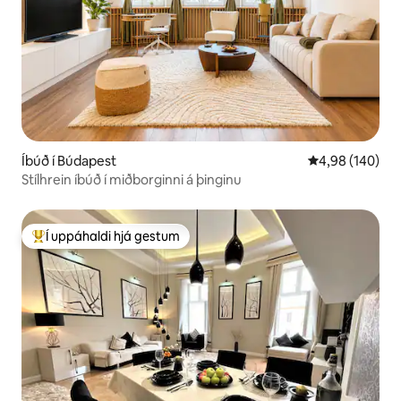
Íbúð í Búdapest
4,98 af 5 í me
4,98 (140)
Stílhrein íbúð í miðborginni á þinginu
Í uppáhaldi hjá gestum
Í mestu uppáhaldi hjá gestum