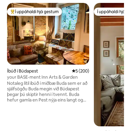
Í uppáhaldi hjá gestum
Í uppáhaldi hjá 
Í mestu uppáhaldi hjá gestum
Í uppáhaldi hjá 
Íbúð í Búdapest
5 af 5 í meðaleinkunn, 200 u
5 (200)
your BASE-ment Inn Arts & Garden
Notaleg lítil íbúð í miðbæ Buda sem er að
sjálfsögðu Buda megin við Búdapest
þegar þú skiptir henni í tvennt. Buda
hefur gamla en Pest nýja eins langt og
sagan nær - og rólegheitin í Buda eru
andstæða við hina annasömu
meindýraeyði. Svo ef þú vilt smakka að
lifa eins og heimamaður og aðeins eina
mínútu eða svo frá gamla bænum skaltu