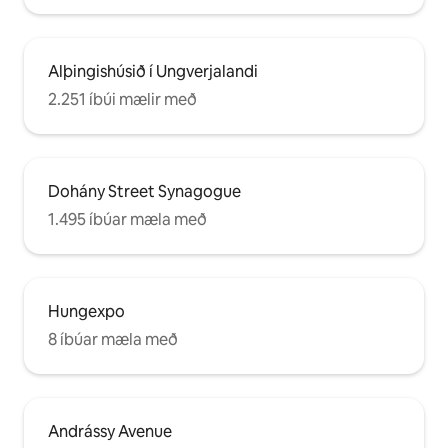
Alþingishúsið í Ungverjalandi
2.251 íbúi mælir með
Dohány Street Synagogue
1.495 íbúar mæla með
Hungexpo
8 íbúar mæla með
Andrássy Avenue