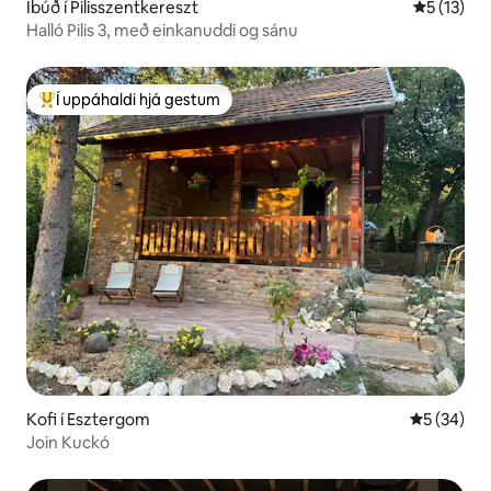
Íbúð í Pilisszentkereszt
5 af 5 í m
5 (13)
Halló Pilis 3, með einkanuddi og sánu
Í uppáhaldi hjá gestum
Í mestu uppáhaldi hjá gestum
Kofi í Esztergom
5 af 5 í m
5 (34)
Join Kuckó