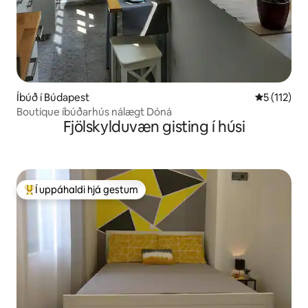
Íbúð í Búdapest
5 af 5 í me
5 (112)
Boutique íbúðarhús nálægt Dóná
Fjölskylduvæn gisting í húsi
Í uppáhaldi hjá gestum
Í mestu uppáhaldi hjá gestum