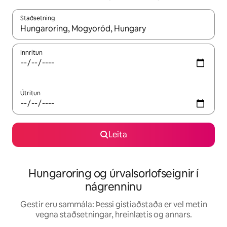
Staðsetning
Þegar niðurstöður liggja fyrir skaltu nota upp og niður örvalyk
Innritun
Útritun
Leita
Hungaroring og úrvalsorlofseignir í
nágrenninu
Gestir eru sammála: Þessi gistiaðstaða er vel metin
vegna staðsetningar, hreinlætis og annars.