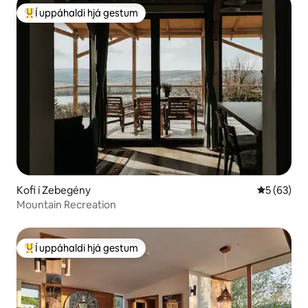
Í uppáhaldi hjá gestum
Í mestu uppáhaldi hjá gestum
Kofi í Zebegény
5 af 5 í m
5 (63)
Mountain Recreation
Í uppáhaldi hjá gestum
Í mestu uppáhaldi hjá gestum