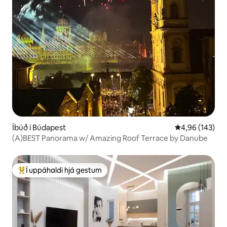
Íbúð í Búdapest
4,96 af 5 í me
4,96 (143)
(A)BEST Panorama w/ Amazing Roof Terrace by Danube
Í uppáhaldi hjá gestum
Í mestu uppáhaldi hjá gestum