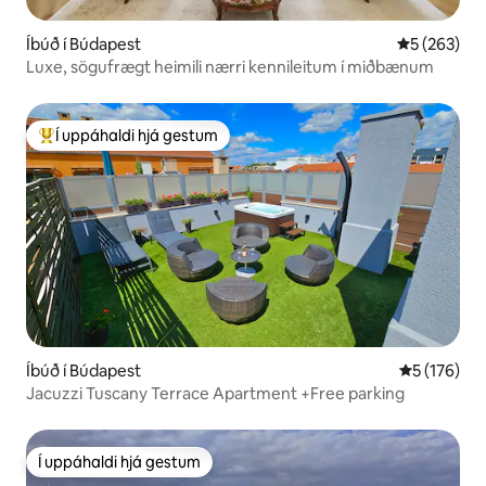
Íbúð í Búdapest
5 af 5 í me
5 (263)
Luxe, sögufrægt heimili nærri kennileitum í miðbænum
Í uppáhaldi hjá gestum
Í mestu uppáhaldi hjá gestum
Íbúð í Búdapest
5 af 5 í me
5 (176)
Jacuzzi Tuscany Terrace Apartment +Free parking
Í uppáhaldi hjá gestum
Í uppáhaldi hjá gestum