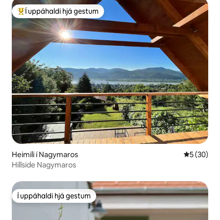
Í uppáhaldi hjá gestum
Í mestu uppáhaldi hjá gestum
Heimili í Nagymaros
5 af 5 í m
5 (30)
Hillside Nagymaros
Í uppáhaldi hjá gestum
Í uppáhaldi hjá gestum