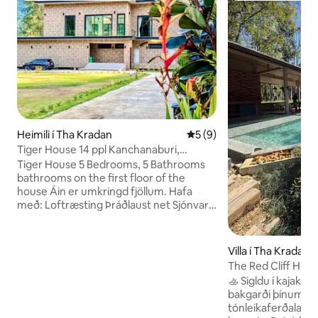
Heimili í Tha Kradan
5 af 5 í meðaleinkunn, 9 u
5 (9)
Tiger House 14 ppl Kanchanaburi,
Erawan Waterfall
Tiger House 5 Bedrooms, 5 Bathrooms
bathrooms on the first floor of the
house Áin er umkringd fjöllum. Hafa
með: Loftræsting Þráðlaust net Sjónvarp
Vatnshitari Grilleldavél 500 Baðherbergið
aukalega morgunverður (pönnusteikt
egg, soðin hrísgrjón með svínakjöti) Við
Villa í Tha Kradan
bjóðum upp á ókeypis kajak Fiskveiðar
The Red Cliff Hou
(þú undirbýrð þig) Leiktu þér á blautum
🚣 Sigldu í kajak 
fleka (verðið er 100 baht á mann)
bakgarði þínum. Ekki frá
Labrador hundur ef þú vilt faðma hana
tónleikaferðalagi. 
Getur tekið myndir á veröndinni 📌55 km