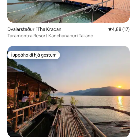
Dvalarstaður í Tha Kradan
4,88 af 5 í m
4,88 (17)
Taramontra Resort Kanchanaburi Taíland
Í uppáhaldi hjá gestum
Í uppáhaldi hjá gestum