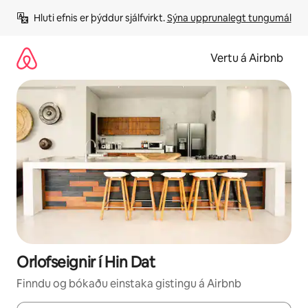
Stökkva
Hluti efnis er þýddur sjálfvirkt. 
Sýna upprunalegt tungumál
beint
að
efni
Vertu á Airbnb
Orlofseignir í Hin Dat
Finndu og bókaðu einstaka gistingu á Airbnb