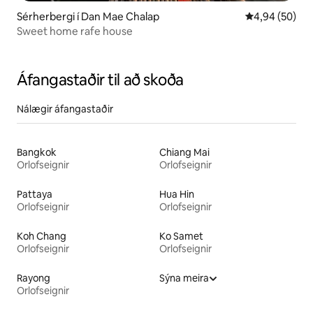
Sérherbergi í Dan Mae Chalap
4,94 af 5 í m
4,94 (50)
Sweet home rafe house
Áfangastaðir til að skoða
Nálægir áfangastaðir
Bangkok
Chiang Mai
Orlofseignir
Orlofseignir
Pattaya
Hua Hin
Orlofseignir
Orlofseignir
Koh Chang
Ko Samet
Orlofseignir
Orlofseignir
Rayong
Sýna meira
Orlofseignir