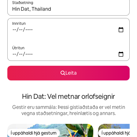
Staðsetning
Þegar niðurstöður liggja fyrir skaltu nota upp og niður örvalyk
Innritun
Útritun
Leita
Hin Dat: Vel metnar orlofseignir
Gestir eru sammála: Þessi gistiaðstaða er vel metin
vegna staðsetningar, hreinlætis og annars.
Í uppáhaldi hjá gestum
Í uppáhaldi hjá 
Í uppáhaldi hjá gestum
Í uppáhaldi hjá 