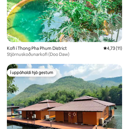
Kofi í Thong Pha Phum District
4,73 af 5 í m
4,73 (11)
Stjörnuskoðunarkofi (Doo Daw)
Í uppáhaldi hjá gestum
Í uppáhaldi hjá gestum