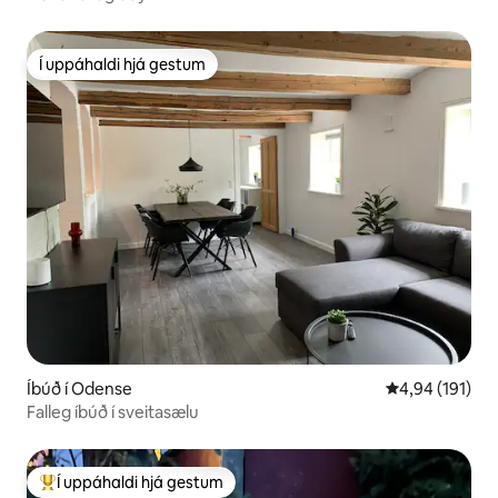
Í uppáhaldi hjá gestum
Í uppáhaldi hjá gestum
Íbúð í Odense
4,94 af 5 í me
4,94 (191)
Falleg íbúð í sveitasælu
Í uppáhaldi hjá gestum
Í mestu uppáhaldi hjá gestum