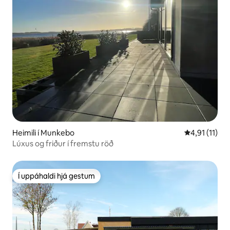
Heimili í Munkebo
4,91 af 5 í m
4,91 (11)
Lúxus og friður í fremstu röð
Í uppáhaldi hjá gestum
Í uppáhaldi hjá gestum