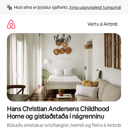
Stökkva
Hluti efnis er þýddur sjálfvirkt. 
Sýna upprunalegt tungumál
beint
að
efni
Vertu á Airbnb
Hans Christian Andersens Childhood
Home og gistiaðstaða í nágrenninu
Bókaðu einstakar orlofseignir, heimili og fleira á Airbnb