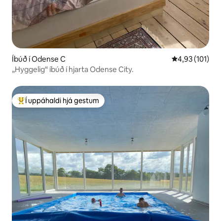
Íbúð í Odense C
4,93 af 5 í me
4,93 (101)
„Hyggelig“ íbúð í hjarta Odense City.
Í uppáhaldi hjá gestum
Í mestu uppáhaldi hjá gestum