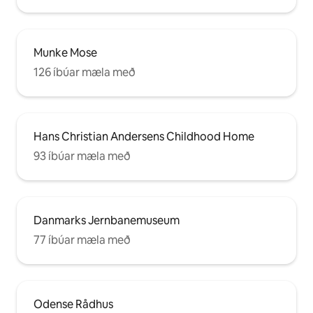
Munke Mose
126 íbúar mæla með
Hans Christian Andersens Childhood Home
93 íbúar mæla með
Danmarks Jernbanemuseum
77 íbúar mæla með
Odense Rådhus