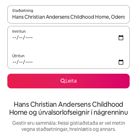
Staðsetning
Þegar niðurstöður liggja fyrir skaltu nota upp og niður örvalyk
Innritun
Útritun
Leita
Hans Christian Andersens Childhood
Home og úrvalsorlofseignir í nágrenninu
Gestir eru sammála: Þessi gistiaðstaða er vel metin
vegna staðsetningar, hreinlætis og annars.