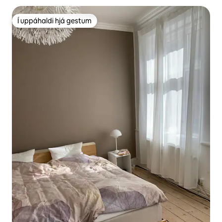
Í uppáhaldi hjá gestum
Í uppáhaldi hjá gestum