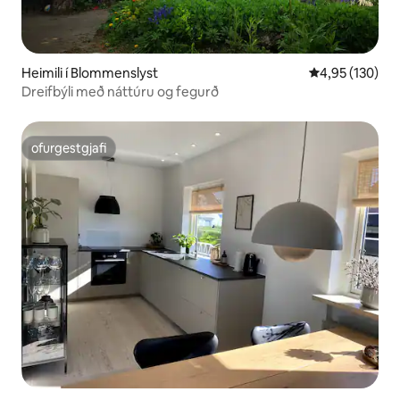
Heimili í Blommenslyst
4,95 af 5 í me
4,95 (130)
Dreifbýli með náttúru og fegurð
ofurgestgjafi
ofurgestgjafi