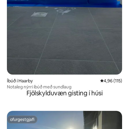
Íbúð í Haarby
4,96 af 5 í me
4,96 (115)
Notaleg nýrri íbúð með sundlaug
Fjölskylduvæn gisting í húsi
ofurgestgjafi
ofurgestgjafi