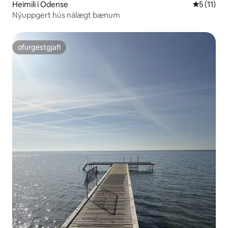
Heimili í Odense
5 af 5 í m
5 (11)
Nýuppgert hús nálægt bænum
ofurgestgjafi
ofurgestgjafi