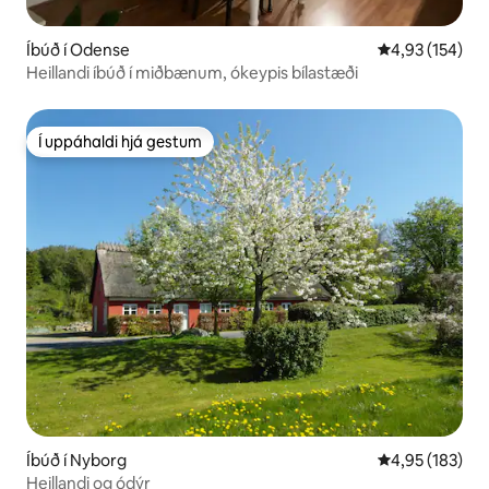
Íbúð í Odense
4,93 af 5 í me
4,93 (154)
Heillandi íbúð í miðbænum, ókeypis bílastæði
Í uppáhaldi hjá gestum
Í uppáhaldi hjá gestum
Íbúð í Nyborg
4,95 af 5 í me
4,95 (183)
Heillandi og ódýr