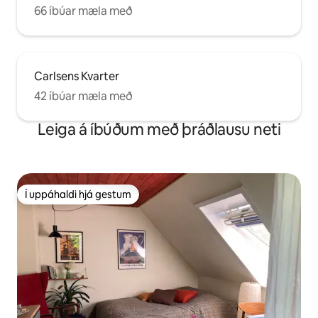
66 íbúar mæla með
Carlsens Kvarter
42 íbúar mæla með
Leiga á íbúðum með þráðlausu neti
Í uppáhaldi hjá gestum
Í uppáhaldi hjá gestum