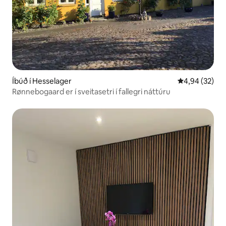
Íbúð í Hesselager
4,94 af 5 í m
4,94 (32)
Rønnebogaard er í sveitasetri í fallegri náttúru