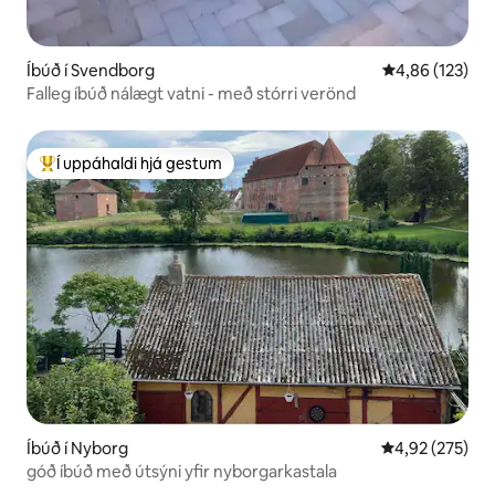
Íbúð í Svendborg
4,86 af 5 í me
4,86 (123)
Falleg íbúð nálægt vatni - með stórri verönd
Í uppáhaldi hjá gestum
Í mestu uppáhaldi hjá gestum
Íbúð í Nyborg
4,92 af 5 í me
4,92 (275)
góð íbúð með útsýni yfir nyborgarkastala