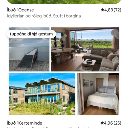
Íbúð í Odense
4,83 af 5 í m
4,83 (72)
Idyllerian og róleg íbúð. Stutt í borgina
Í uppáhaldi hjá gestum
Í uppáhaldi hjá gestum
Íbúð í Kerteminde
4,96 af 5 í m
4,96 (25)