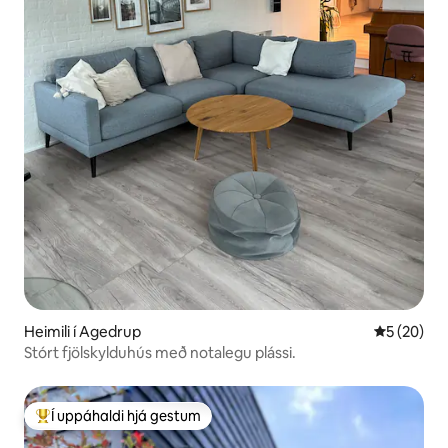
Heimili í Agedrup
5 af 5 í m
5 (20)
Stórt fjölskylduhús með notalegu plássi.
Í uppáhaldi hjá gestum
Í mestu uppáhaldi hjá gestum