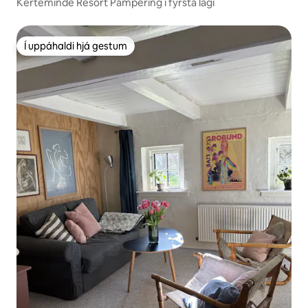
Kerteminde Resort Pampering í fyrsta lagi
Í uppáhaldi hjá gestum
Í uppáhaldi hjá gestum