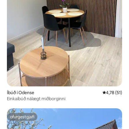
Íbúð í Odense
4,78 af 5 í m
4,78 (51)
Einkaíbúð nálægt miðborginni
ofurgestgjafi
ofurgestgjafi