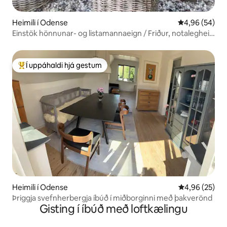
Heimili í Odense
4,96 af 5 í m
4,96 (54)
Einstök hönnunar- og listamannaeign / Friður, notalegheit
og nærvera
Í uppáhaldi hjá gestum
Í mestu uppáhaldi hjá gestum
Heimili í Odense
4,96 af 5 í m
4,96 (25)
Þriggja svefnherbergja íbúð í miðborginni með þakverönd
Gisting í íbúð með loftkælingu