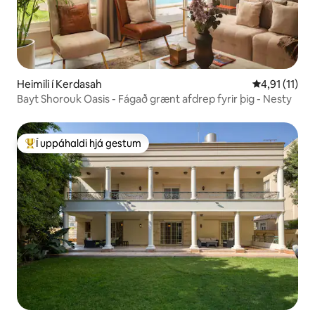
Heimili í Kerdasah
4,91 af 5 í m
4,91 (11)
Bayt Shorouk Oasis - Fágað grænt afdrep fyrir þig - Nesty
Í uppáhaldi hjá gestum
Í mestu uppáhaldi hjá gestum