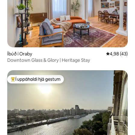
Íbúð í Oraby
4,98 af 5 í m
4,98 (43)
Downtown Glass & Glory | Heritage Stay
Í uppáhaldi hjá gestum
Í mestu uppáhaldi hjá gestum