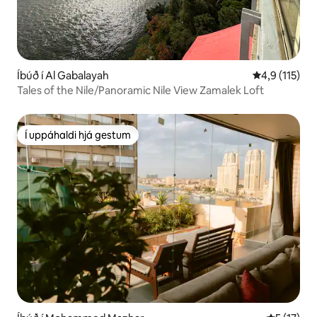
Íbúð í Al Gabalayah
4,9 af 5 í me
4,9 (115)
Tales of the Nile/Panoramic Nile View Zamalek Loft
Í uppáhaldi hjá gestum
Í uppáhaldi hjá gestum