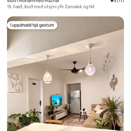
Íbúð í Mohammed Mazhar
5 af 5 í m
5 (17)
15. hæð, íbúð með útsýni yfir Zamalek og Níl
Í uppáhaldi hjá gestum
Í uppáhaldi hjá gestum