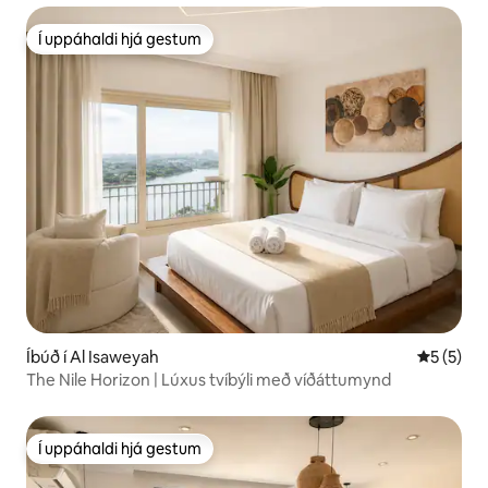
Í uppáhaldi hjá gestum
Í uppáhaldi hjá gestum
Íbúð í Al Isaweyah
5 af 5 í 
5 (5)
The Nile Horizon | Lúxus tvíbýli með víðáttumynd
Í uppáhaldi hjá gestum
Í uppáhaldi hjá gestum