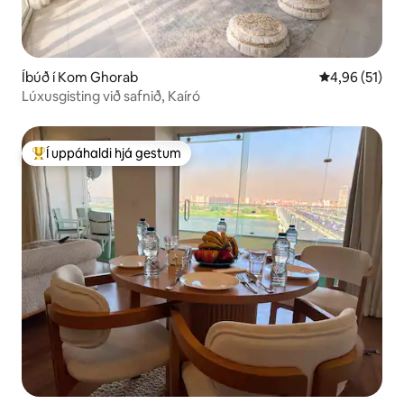
Íbúð í Kom Ghorab
4,96 af 5 í m
4,96 (51)
Lúxusgisting við safnið, Kaíró
Í uppáhaldi hjá gestum
Í mestu uppáhaldi hjá gestum