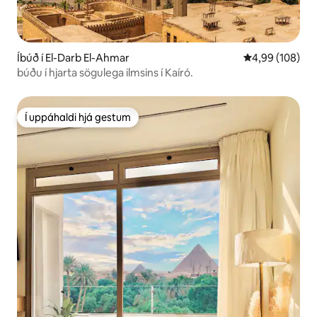
Íbúð í El-Darb El-Ahmar
4,99 af 5 í me
4,99 (108)
búðu í hjarta sögulega ilmsins í Kaíró.
Í uppáhaldi hjá gestum
Í uppáhaldi hjá gestum