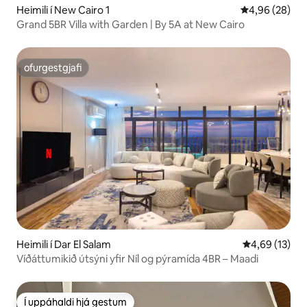
Heimili í New Cairo 1
4,96 af 5 í m
4,96 (28)
Grand 5BR Villa with Garden | By 5A at New Cairo
ofurgestgjafi
ofurgestgjafi
Heimili í Dar El Salam
4,69 af 5 í m
4,69 (13)
Víðáttumikið útsýni yfir Níl og pýramída 4BR – Maadi
Í uppáhaldi hjá gestum