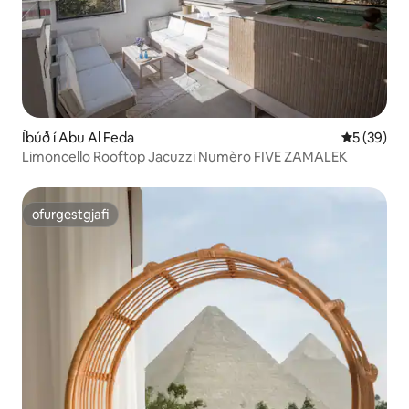
Íbúð í Abu Al Feda
5 af 5 í m
5 (39)
Limoncello Rooftop Jacuzzi Numèro FIVE ZAMALEK
ofurgestgjafi
ofurgestgjafi