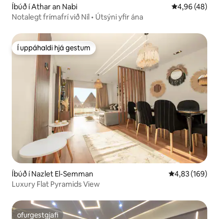
Íbúð í Athar an Nabi
4,96 af 5 í m
4,96 (48)
Notalegt frímafrí við Níl • Útsýni yfir ána
Í uppáhaldi hjá gestum
Í uppáhaldi hjá gestum
Íbúð í Nazlet El-Semman
4,83 af 5 í me
4,83 (169)
Luxury Flat Pyramids View
ofurgestgjafi