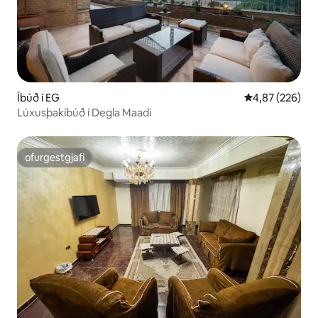
Íbúð í EG
4,87 af 5 í me
4,87 (226)
Lúxusþakíbúð í Degla Maadi
ofurgestgjafi
ofurgestgjafi