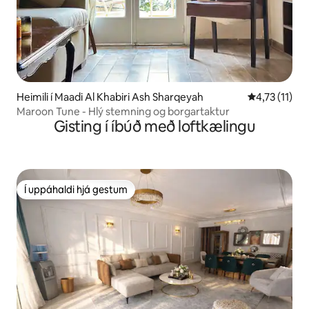
Heimili í Maadi Al Khabiri Ash Sharqeyah
4,73 af 5 í m
4,73 (11)
Maroon Tune - Hlý stemning og borgartaktur
Gisting í íbúð með loftkælingu
Í uppáhaldi hjá gestum
Í uppáhaldi hjá gestum