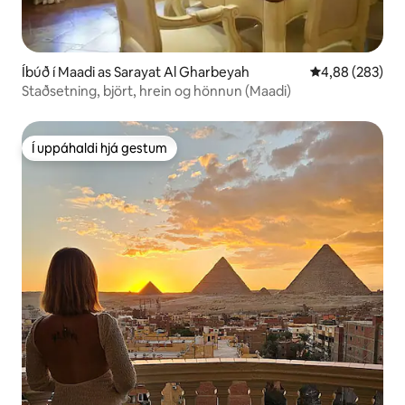
Íbúð í Maadi as Sarayat Al Gharbeyah
4,88 af 5 í me
4,88 (283)
Staðsetning, björt, hrein og hönnun (Maadi)
Í uppáhaldi hjá gestum
Í uppáhaldi hjá gestum