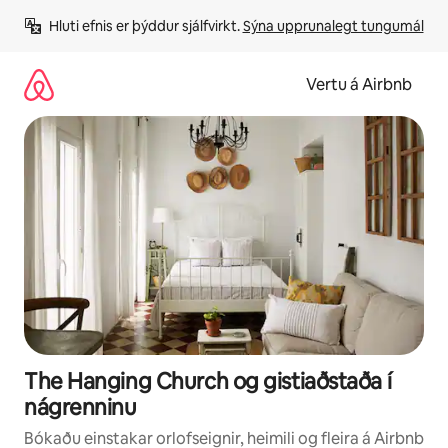
Stökkva
Hluti efnis er þýddur sjálfvirkt. 
Sýna upprunalegt tungumál
beint
að
efni
Vertu á Airbnb
The Hanging Church og gistiaðstaða í
nágrenninu
Bókaðu einstakar orlofseignir, heimili og fleira á Airbnb