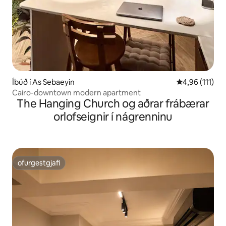
Íbúð í As Sebaeyin
4,96 af 5 í me
4,96 (111)
Cairo-downtown modern apartment
The Hanging Church og aðrar frábærar
orlofseignir í nágrenninu
ofurgestgjafi
ofurgestgjafi