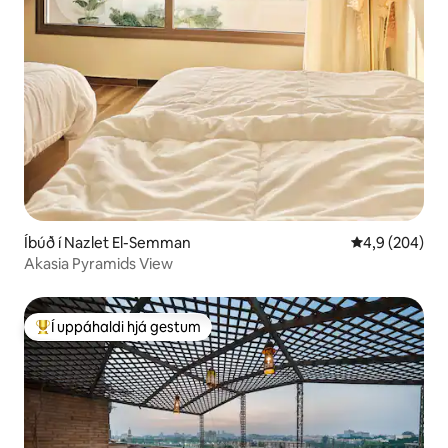
Íbúð í Nazlet El-Semman
4,9 af 5 í me
4,9 (204)
Akasia Pyramids View
Í uppáhaldi hjá gestum
Í mestu uppáhaldi hjá gestum