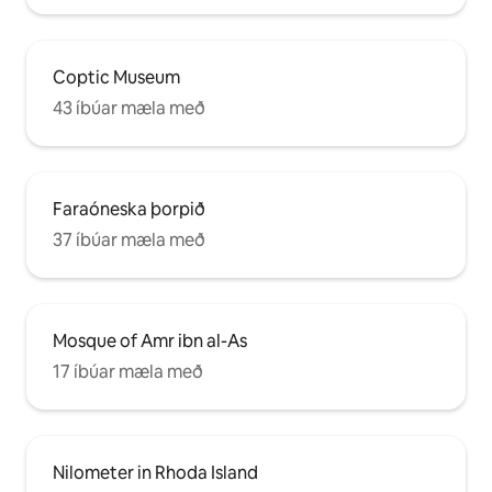
Coptic Museum
43 íbúar mæla með
Faraóneska þorpið
37 íbúar mæla með
Mosque of Amr ibn al-As
17 íbúar mæla með
Nilometer in Rhoda Island