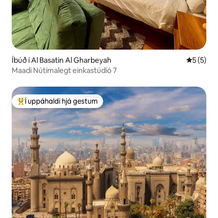
Íbúð í Al Basatin Al Gharbeyah
5 af 5 í 
5 (5)
Maadi Nútímalegt einkastúdíó 7
Í uppáhaldi hjá gestum
Í mestu uppáhaldi hjá gestum