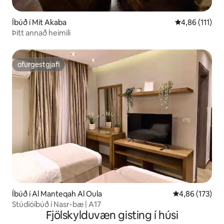
Íbúð í Mit Akaba
4,86 af 5 í me
4,86 (111)
Þitt annað heimili
ofurgestgjafi
ofurgestgjafi
Íbúð í Al Manteqah Al Oula
4,86 af 5 í me
4,86 (173)
Stúdíóíbúð í Nasr-bæ | A17
Fjölskylduvæn gisting í húsi