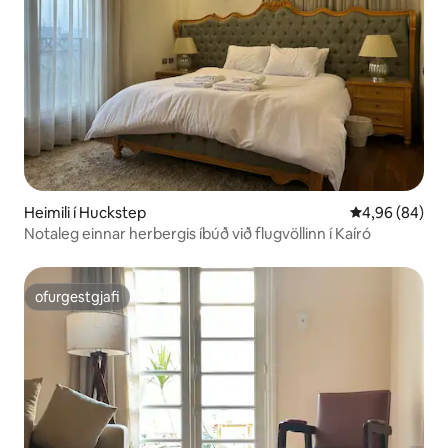
Heimili í Huckstep
4,96 af 5 í m
4,96 (84)
Notaleg einnar herbergis íbúð við flugvöllinn í Kaíró
ofurgestgjafi
ofurgestgjafi