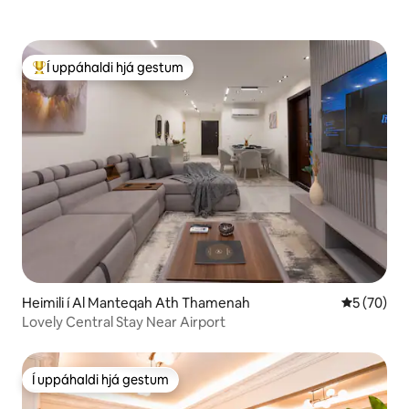
Í uppáhaldi hjá gestum
Í mestu uppáhaldi hjá gestum
Heimili í Al Manteqah Ath Thamenah
5 af 5 í m
5 (70)
Lovely Central Stay Near Airport
Í uppáhaldi hjá gestum
Í uppáhaldi hjá gestum