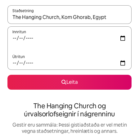
Staðsetning
Þegar niðurstöður liggja fyrir skaltu nota upp og niður örvalyk
Innritun
Útritun
Leita
The Hanging Church og
úrvalsorlofseignir í nágrenninu
Gestir eru sammála: Þessi gistiaðstaða er vel metin
vegna staðsetningar, hreinlætis og annars.