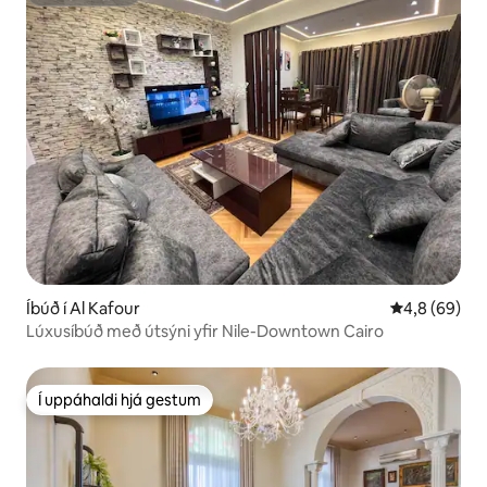
ofurgestgjafi
Íbúð í Al Kafour
4,8 af 5 í m
4,8 (69)
Lúxusíbúð með útsýni yfir Nile-Downtown Cairo
Í uppáhaldi hjá gestum
Í uppáhaldi hjá gestum