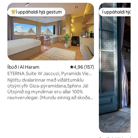
Í uppáhaldi hjá gestum
Í uppáhaldi hjá 
Í mestu uppáhaldi hjá gestum
Í uppáhaldi hjá 
Íbúð í Al Haram
4,96 af 5 í meðaleinkunn, 157 u
4,96 (157)
ETERNA.Suite W Jaccuzi, Pyramids View
& Balcony
Njóttu dvalarinnar með víðáttumiklu
útsýni yfir Giza-pýramídana,Sphinx Já!
Útsýnið og myndirnar eru allar 100%
raunverulegar. (Mundu einnig að skoða
hinar skráningarnar okkar) Njóttu
glæsilegs útsýnis yfir alla Giza-
pýramídana hvaðan sem er í þessu
nútímalega austurlenska stúdíói eða á
meðan þú slakar á í nuddpottinum. Það
er einnig í 10 mín göngufjarlægð frá