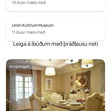
14 íbúar mæla með
Umm Kulthum Museum
11 íbúar mæla með
Leiga á íbúðum með þráðlausu neti
ofurgestgjafi
ofurgestgjafi