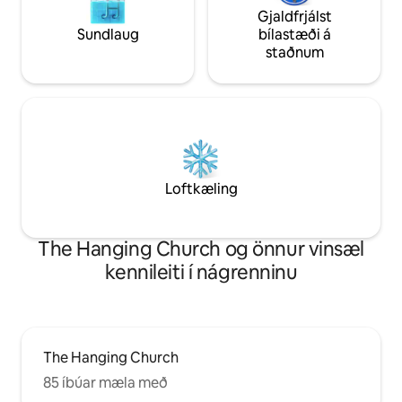
Gjaldfrjálst
Sundlaug
bílastæði á
staðnum
Loftkæling
The Hanging Church og önnur vinsæl
kennileiti í nágrenninu
The Hanging Church
85 íbúar mæla með