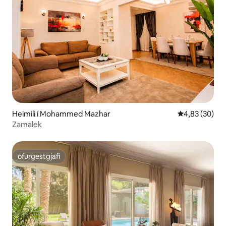
Heimili í Mohammed Mazhar
4,83 af 5 í m
4,83 (30)
Zamalek
ofurgestgjafi
ofurgestgjafi