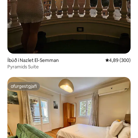
Íbúð í Nazlet El-Semman
4,89 af 5 í með
4,89 (300)
Pyramids Suite
ofurgestgjafi
ofurgestgjafi