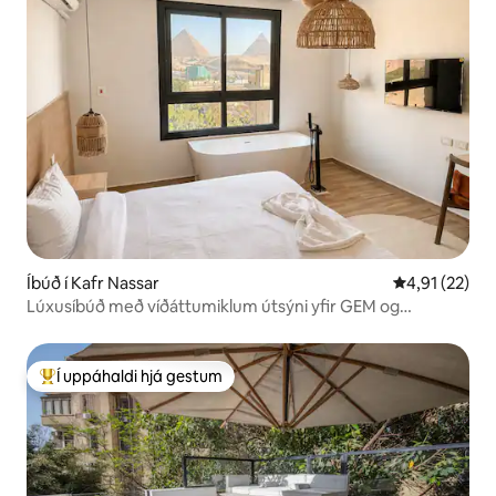
Íbúð í Kafr Nassar
4,91 af 5 í m
4,91 (22)
Lúxusíbúð með víðáttumiklum útsýni yfir GEM og
pýramídana
Í uppáhaldi hjá gestum
Í mestu uppáhaldi hjá gestum