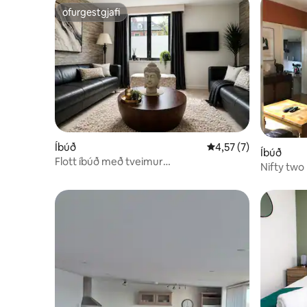
ofurgestgjafi
ofurgestgjafi
Íbúð
4,57 af 5 í meðaleink
4,57 (7)
Íbúð
Flott íbúð með tveimur
Nifty two 
svefnherbergjum, 5 mínútur frá
laufskrýd
miðbænum