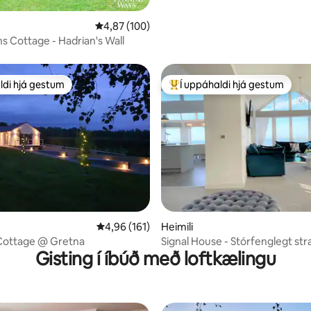
n, 173 umsagnir
4,87 af 5 í meðaleinkunn, 100 umsagnir
4,87 (100)
ns Cottage - Hadrian's Wall
ldi hjá gestum
Í uppáhaldi hjá gestum
ldi hjá gestum
Í mestu uppáhaldi hjá gestum
4,96 af 5 í meðaleinkunn, 161 umsagnir
4,96 (161)
Heimili
n, 113 umsagnir
Cottage @ Gretna
Signal House - Stórfenglegt str
Gisting í íbúð með loftkælingu
2020 Bygging