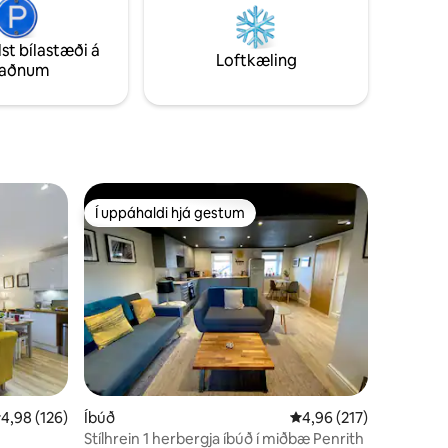
ake
heimsóknir á staði meðfram Hadrians
Wall, stjörnuskoðunarviðburði í Walltown
lst bílastæði á
ennines-
og Twice Brewed ásamt heimsóknum á
Loftkæling
taðnum
.
vötnin og Scottish Borders
Í uppáhaldi hjá gestum
Í uppáhaldi hjá gestum
,98 af 5 í meðaleinkunn, 126 umsagnir
4,98 (126)
Íbúð
4,96 af 5 í meðaleinku
4,96 (217)
Stílhrein 1 herbergja íbúð í miðbæ Penrith