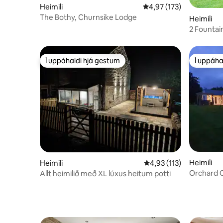
Heimili
4,97 af 5 í meðaleinkun
4,97 (173)
The Bothy, Churnsike Lodge
Heimili
2 Fountai
Í uppáhaldi hjá gestum
Í uppáha
Í uppáhaldi hjá gestum
Í uppáha
Heimili
Heimili
4,93 af 5 í meðaleinkun
4,93 (113)
Orchard 
Allt heimilið með XL lúxus heitum potti