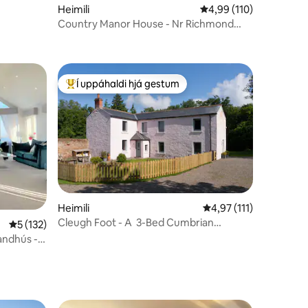
Heimili
4,99 af 5 í meðaleinku
4,99 (110)
Country Manor House - Nr Richmond
North Yorkshire
Í uppáhaldi hjá gestum
Í mestu uppáhaldi hjá gestum
Heimili
4,97 af 5 í meðaleinku
4,97 (111)
Cleugh Foot - A ‌ 3-Bed Cumbrian
5 af 5 í meðaleinkunn, 132 umsagnir
5 (132)
Cottage í dreifbýli
andhús -