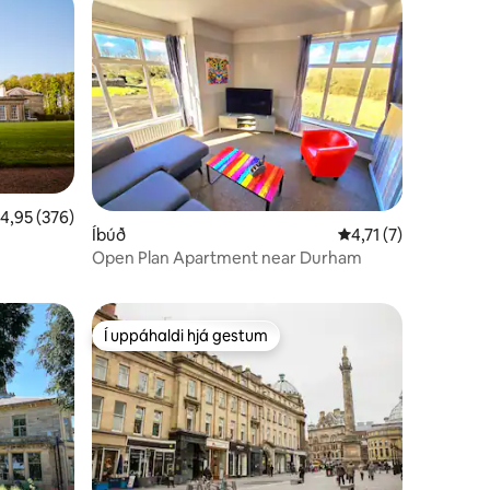
,95 af 5 í meðaleinkunn, 376 umsagnir
4,95 (376)
Íbúð
4,71 af 5 í meðalein
4,71 (7)
Open Plan Apartment near Durham
Í uppáhaldi hjá gestum
Í uppáhaldi hjá gestum