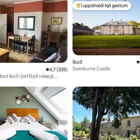
Í uppáhaldi hjá gestum
Í mestu uppáhaldi hjá gestum
Íbúð
4
unn, 7 umsagnir
Swinburne Castle
4,7 af 5 í meðaleinkunn, 339 umsagnir
4,7 (339)
bed íbúð í þéttbýli nálægt
dum almenningsgarði og borg.