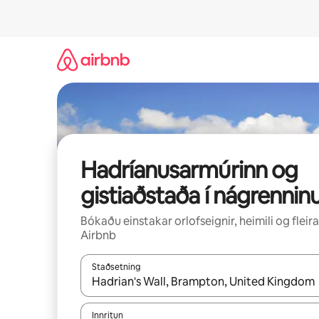
Stökkva
beint
að
efni
Hadríanusarmúrinn og
gistiaðstaða í nágrennin
Bókaðu einstakar orlofseignir, heimili og fleira
Airbnb
Staðsetning
Þegar niðurstöður liggja fyrir skaltu nota upp og
Innritun