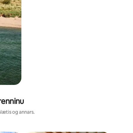
renninu
nlætis og annars.