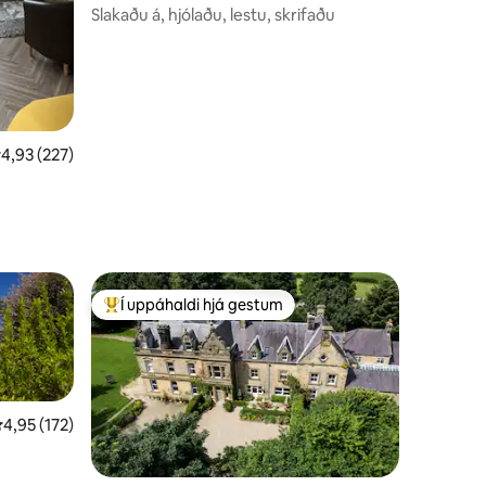
Slakaðu á, hjólaðu, lestu, skrifaðu
,93 af 5 í meðaleinkunn, 227 umsagnir
4,93 (227)
Í uppáhaldi hjá gestum
Í mestu uppáhaldi hjá gestum
,95 af 5 í meðaleinkunn, 172 umsagnir
4,95 (172)