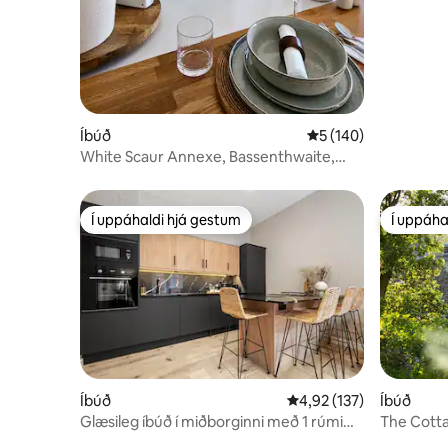
Íbúð
5 af 5 í meðaleinkun
5 (140)
White Scaur Annexe, Bassenthwaite,
Lake District
Í uppáhaldi hjá gestum
Í uppáha
Í uppáhaldi hjá gestum
Í uppáha
Íbúð
4,92 af 5 í meðaleinkun
4,92 (137)
Íbúð
Glæsileg íbúð í miðborginni með 1 rúmi
The Cotta
(fyrir 4)