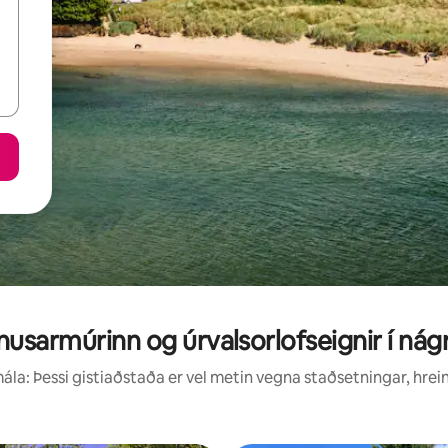
nusarmúrinn og úrvalsorlofseignir í nág
la: Þessi gistiaðstaða er vel metin vegna staðsetningar, hrei