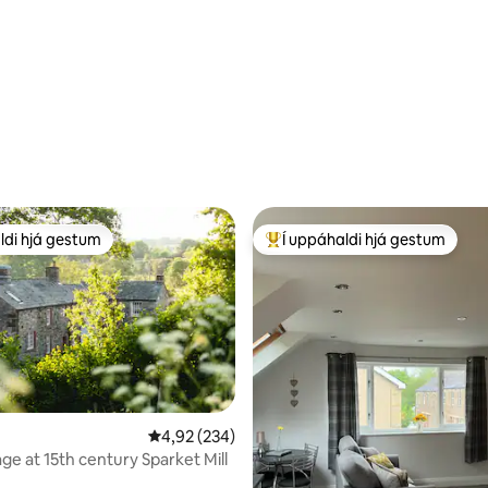
n, 140 umsagnir
ldi hjá gestum
Í uppáhaldi hjá gestum
ldi hjá gestum
Í mestu uppáhaldi hjá gestum
n, 137 umsagnir
4,92 af 5 í meðaleinkunn, 234 umsagnir
4,92 (234)
ge at 15th century Sparket Mill