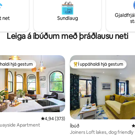
dásamlega Northumberland. L
amlegast lestu bara umsagnirnar
District í vestri er í auðveldri
Gjaldfrjá
akstursfjarlægð, rétt eins og P
t net
Sundlaug
s
fjöllin í suðri og Skotland í norðri
Leiga á íbúðum með þráðlausu neti
haldi hjá gestum
Í uppáhaldi hjá gestum
uppáhaldi hjá gestum
Í mestu uppáhaldi hjá gestum
4,94 af 5 í meðaleinkunn, 373 umsagnir
4,94 (373)
Quayside Apartment
Íbúð
4
Joiners Loft lakes, dog friendly