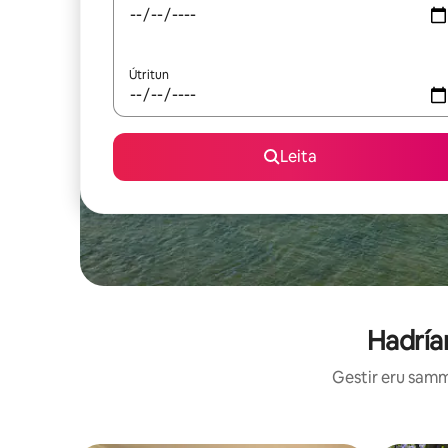
Útritun
Leita
Hadría
Gestir eru sammá