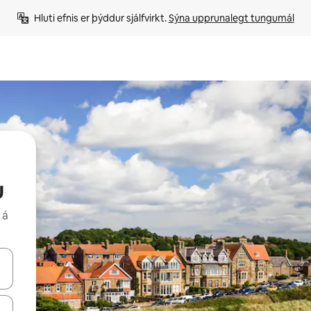
Hluti efnis er þýddur sjálfvirkt. 
Sýna upprunalegt tungumál
u
 á
 niður örvalyklana eða skoða með því að snerta eða strjúka.