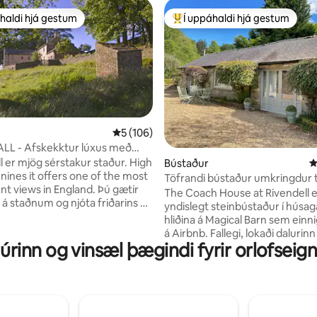
haldi hjá gestum
Í uppáhaldi hjá gestum
uppáhaldi hjá gestum
Í mestu uppáhaldi hjá gestum
5 af 5 í meðaleinkunn, 106 umsagnir
5 (106)
n, 503 umsagnir
r lúxus með
útsýni
l er mjög sérstakur staður. High
Bústaður
4
nines it offers one of the most
Töfrandi bústaður umkringdur 
views in England. Þú gætir
vatni
The Coach House at Rivendell e
a á staðnum og njóta friðarins og
yndislegt steinbústaður í húsaga
 en staðsetning okkar er
hliðina á Magical Barn sem einnig
fyrir ferðir vestur í Lake
á Airbnb. Fallegi, lokaði dalurin
austur í stórfenglegu
inn og vinsæl þægindi fyrir orlofseign
litlum fossi og dimmum himni o
uborgina Durham og norður að
staðsettur í gróskumiklum, gr
njulegt að því
með hæðum til að rölta um og 
ú þarft að ganga síðustu 240
að gefa fæðu, notalegum, litlu
að húsinu en við komum
lækkjum. Öll í nokkurra mínútna
num þínum upp með jeppanum
frá Hadrianarveggnum. Kynnst