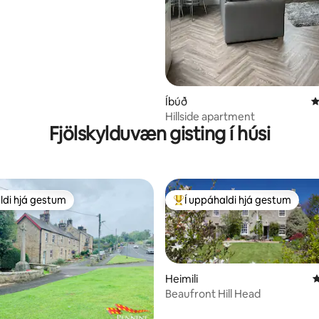
Íbúð
4
Hillside apartment
Fjölskylduvæn gisting í húsi
ldi hjá gestum
Í uppáhaldi hjá gestum
ldi hjá gestum
Í mestu uppáhaldi hjá gestum
Heimili
4
Beaufront Hill Head