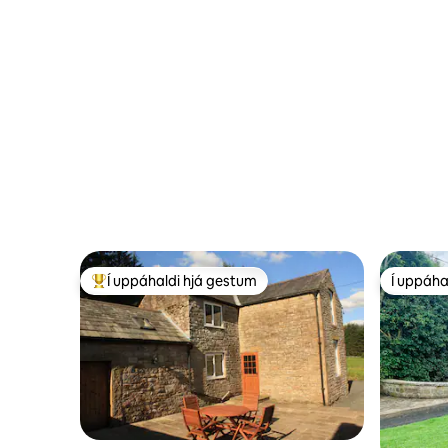
Í uppáhaldi hjá gestum
Í uppáha
Í mestu uppáhaldi hjá gestum
Í uppáha