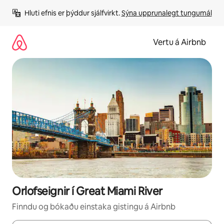
Stökkva
Hluti efnis er þýddur sjálfvirkt. 
Sýna upprunalegt tungumál
beint
að
efni
Vertu á Airbnb
Orlofseignir í Great Miami River
Finndu og bókaðu einstaka gistingu á Airbnb