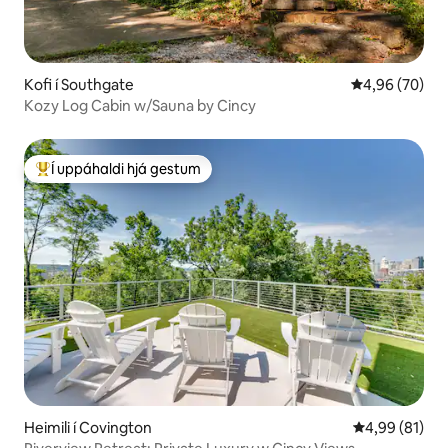
Kofi í Southgate
4,96 af 5 í m
4,96 (70)
Kozy Log Cabin w/Sauna by Cincy
Í uppáhaldi hjá gestum
Í mestu uppáhaldi hjá gestum
Heimili í Covington
4,99 af 5 í m
4,99 (81)