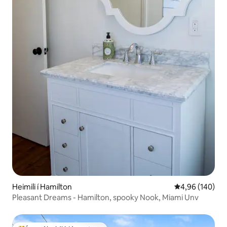
Heimili í Hamilton
4,96 af 5 í me
4,96 (140)
Pleasant Dreams - Hamilton, spooky Nook, Miami Unv