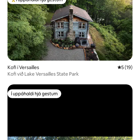
Í mestu uppáhaldi hjá gestum
Kofi í Versailles
5 af 5 í m
5 (19)
Kofi við Lake Versailles State Park
Í uppáhaldi hjá gestum
Í uppáhaldi hjá gestum