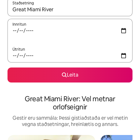
Staðsetning
Þegar niðurstöður liggja fyrir skaltu nota upp og niður örvalyk
Innritun
Útritun
Leita
Great Miami River: Vel metnar
orlofseignir
Gestir eru sammála: Þessi gistiaðstaða er vel metin
vegna staðsetningar, hreinlætis og annars.