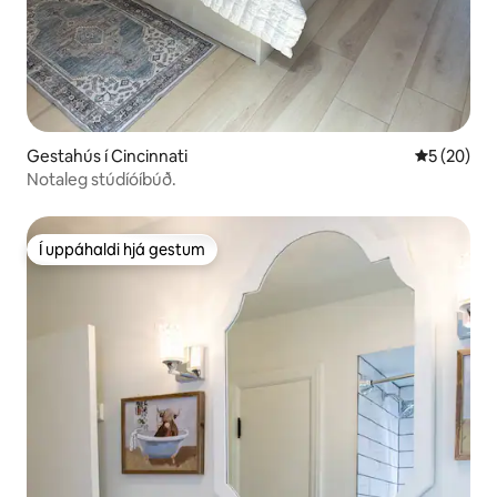
Gestahús í Cincinnati
5 af 5 í m
5 (20)
Notaleg stúdíóíbúð.
Í uppáhaldi hjá gestum
Í uppáhaldi hjá gestum