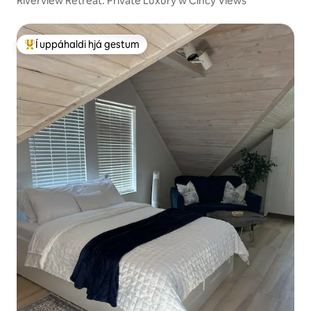
Riverview Retreat: Private Luxury w Cincy Views
Í uppáhaldi hjá gestum
Í mestu uppáhaldi hjá gestum