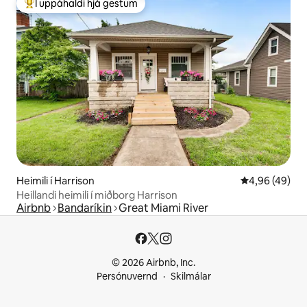
Í uppáhaldi hjá gestum
Í mestu uppáhaldi hjá gestum
Heimili í Harrison
4,96 af 5 í m
4,96 (49)
Heillandi heimili í miðborg Harrison
Airbnb
Bandaríkin
Great Miami River
© 2026 Airbnb, Inc.
Persónuvernd
Skilmálar