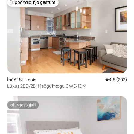
Í uppáhaldi hjá gestum
Í uppáhaldi hjá gestum
Íbúð í St. Louis
4,8 af 5 í me
4,8 (202)
Lúxus 2BD/2BH í sögufrægu CWE/1E M
ofurgestgjafi
ofurgestgjafi