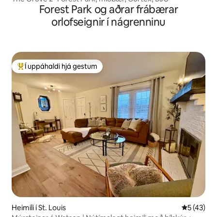
Forest Park og aðrar frábærar
orlofseignir í nágrenninu
Í uppáhaldi hjá gestum
Í mestu uppáhaldi hjá gestum
Heimili í St. Louis
5 af 5 í m
5 (43)