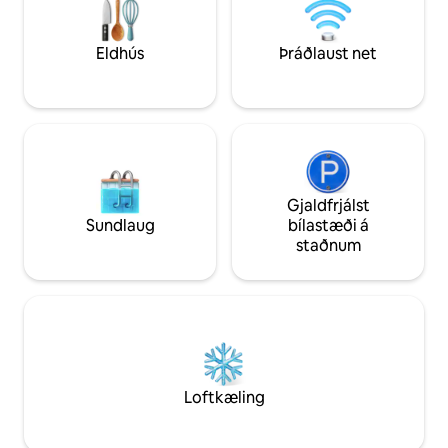
með neðanjarðarlest eða Uber/Lyft að
hliðina á hinni fræ
flugvelli, hafnabolta, íshokkí, lifandi
óviðjafnanlegan vei
tónlistarklúbbum, borgarsafninu og
bakarí
Eldhús
Þráðlaust net
boganum.
Gjaldfrjálst
Sundlaug
bílastæði á
staðnum
Loftkæling