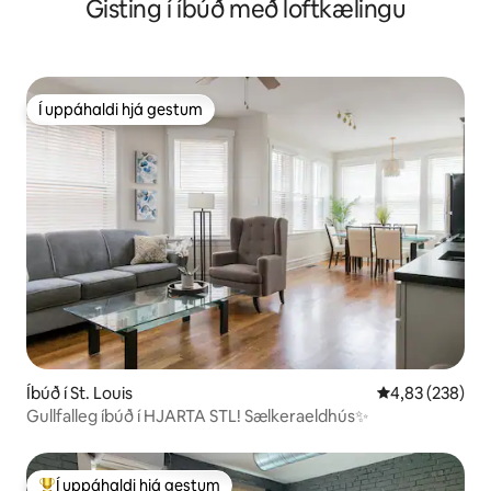
Gisting í íbúð með loftkælingu
Í uppáhaldi hjá gestum
Í uppáhaldi hjá gestum
Íbúð í St. Louis
4,83 af 5 í me
4,83 (238)
Gullfalleg íbúð í HJARTA STL! Sælkeraeldhús✨
Í uppáhaldi hjá gestum