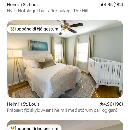
Heimili í St. Louis
4,95 af 5 í me
4,95 (182)
Nýtt: Notalegur bústaður nálægt The Hill
Í uppáhaldi hjá gestum
Í mestu uppáhaldi hjá gestum
Heimili í St. Louis
4,96 af 5 í me
4,96 (196)
Frábært fjölskylduvænt heimili með stórum palli og garði
Í uppáhaldi hjá gestum