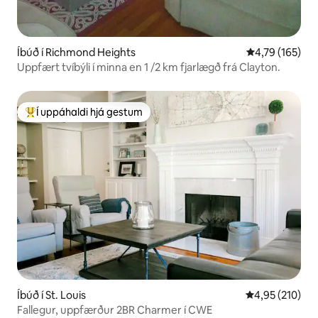
Íbúð í Richmond Heights
4,79 af 5 í me
4,79 (165)
Uppfært tvíbýli í minna en 1 /2 km fjarlægð frá Clayton.
Í uppáhaldi hjá gestum
Í mestu uppáhaldi hjá gestum
Íbúð í St. Louis
4,95 af 5 í me
4,95 (210)
Fallegur, uppfærður 2BR Charmer í CWE