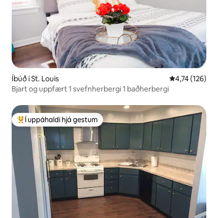
Íbúð í St. Louis
4,74 af 5 í me
4,74 (126)
Bjart og uppfært 1 svefnherbergi 1 baðherbergi
Í uppáhaldi hjá gestum
Í mestu uppáhaldi hjá gestum