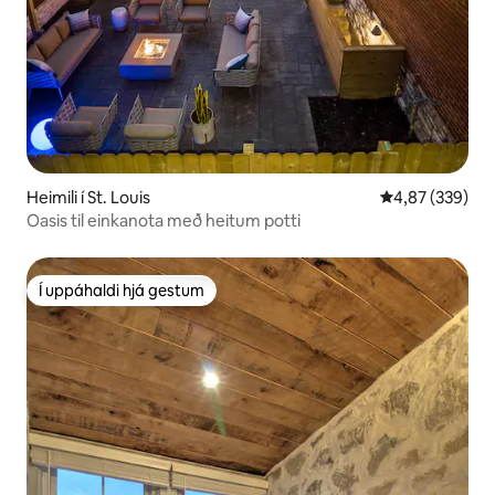
Heimili í St. Louis
4,87 af 5 í me
4,87 (339)
Oasis til einkanota með heitum potti
Í uppáhaldi hjá gestum
Í uppáhaldi hjá gestum