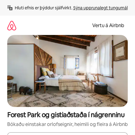
Stökkva
Hluti efnis er þýddur sjálfvirkt. 
Sýna upprunalegt tungumál
beint
að
efni
Vertu á Airbnb
Forest Park og gistiaðstaða í nágrenninu
Bókaðu einstakar orlofseignir, heimili og fleira á Airbnb