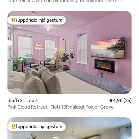
Múrsteinar á Watson | Nútímalegt heimili með bílskúr +
sólstofu
Í uppáhaldi hjá gestum
Í mestu uppáhaldi hjá gestum
Íbúð í St. Louis
4,96 af 5 í m
4,96 (25)
Pink Cloud Retreat | Flott 1BR nálægt Tower Grove
Í uppáhaldi hjá gestum
Í mestu uppáhaldi hjá gestum