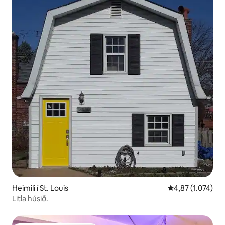
Heimili í St. Louis
4,87 af 5 í meða
4,87 (1.074)
Litla húsið.