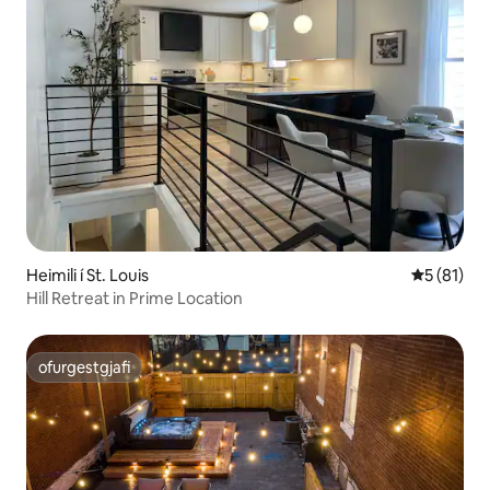
Heimili í St. Louis
5 af 5 í m
5 (81)
Hill Retreat in Prime Location
ofurgestgjafi
ofurgestgjafi