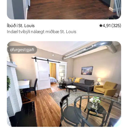
Íbúð í St. Louis
4,91 af 5 í me
4,91 (325)
Indæl tvíbýli nálægt miðbæ St. Louis
ofurgestgjafi
ofurgestgjafi