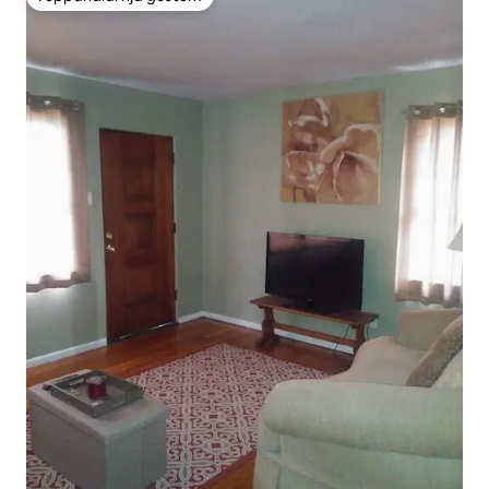
Í uppáhaldi hjá gestum