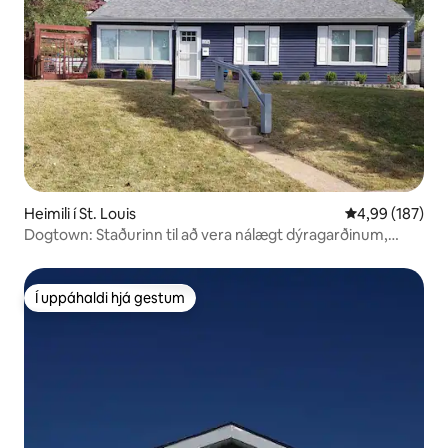
Heimili í St. Louis
4,99 af 5 í me
4,99 (187)
Dogtown: Staðurinn til að vera nálægt dýragarðinum,
Wash U, BJC
Í uppáhaldi hjá gestum
Í uppáhaldi hjá gestum