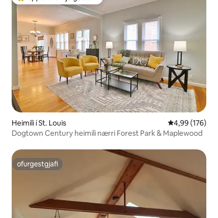
Í mestu uppáhaldi hjá gestum
Heimili í St. Louis
4,99 af 5 í me
4,99 (176)
Dogtown Century heimili nærri Forest Park & Maplewood
ofurgestgjafi
ofurgestgjafi