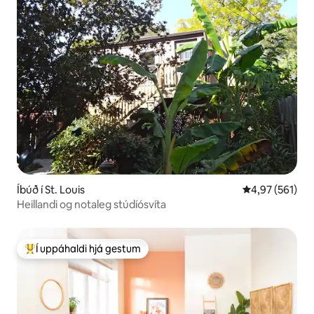
Íbúð í St. Louis
4,97 af 5 í me
4,97 (561)
Heillandi og notaleg stúdíósvíta
Í uppáhaldi hjá gestum
Í mestu uppáhaldi hjá gestum