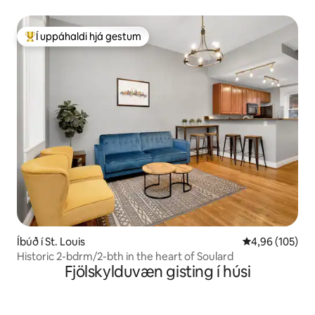
Í uppáhaldi hjá gestum
Í mestu uppáhaldi hjá gestum
Íbúð í St. Louis
4,96 af 5 í me
4,96 (105)
Historic 2-bdrm/2-bth in the heart of Soulard
Fjölskylduvæn gisting í húsi