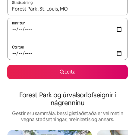
Staðsetning
Þegar niðurstöður liggja fyrir skaltu nota upp og niður örvalyk
Innritun
Útritun
Leita
Forest Park og úrvalsorlofseignir í
nágrenninu
Gestir eru sammála: Þessi gistiaðstaða er vel metin
vegna staðsetningar, hreinlætis og annars.