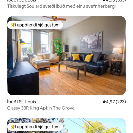
Tískulegt Soulard svæði Íbúð með einu svefnherbergi
Í uppáhaldi hjá gestum
Í mestu uppáhaldi hjá gestum
Íbúð í St. Louis
4,97 af 5 í me
4,97 (223)
Classy 3BR King Apt in The Grove
Í uppáhaldi hjá gestum
Í mestu uppáhaldi hjá gestum