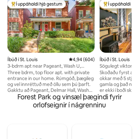
Í uppáhaldi hjá gestum
Í uppáhaldi hj
Í mestu uppáhaldi hjá gestum
Í mestu uppáhald
Íbúð í St. Louis
4,94 af 5 í meðaleinkunn, 604 u
4,94 (604)
Íbúð í St. Louis
3-bdrm apt near Pageant, Wash U,
Sögulegt viktorían
Forest Park, Loop
hæðir, í göngufær
Three bdrm, top floor apt. with private
Skoðaðu fyrst alla
entrance in our home. Rúmgóð, þægileg
okkar með 5 stjör
og vel innréttuð með öllu sem þú þarft.
gamla og það nýja á ska
Gakktu að Pageant, Delmar Hall, WashU,
er ekki í boði skal
Forest Park og vinsæl þægindi fyrir
Blueberry Hill, Salt&Smoke,
að opna „notandalý
MagicMiniGolf. CVS, grocery,
niður þar til þú sérð al
orlofseignir í nágrenninu
restaurants and shops on the Delmar
sögufræga bygging
Loop. Eða röltu um laufskrúðugar
1896, hefur breyst 
göturnar okkar að Forest Park, sem var
kirkju, til merkis. V
byggður 1904 fyrir World 's Fair, sem er
matvöruverslun; s
nú fyrsta flokks safn, dýragarður,
þessa veggi. Þú munt elska örugga
golfvöllur og bátaleiga. Góður aðgangur
Southwest Gardens