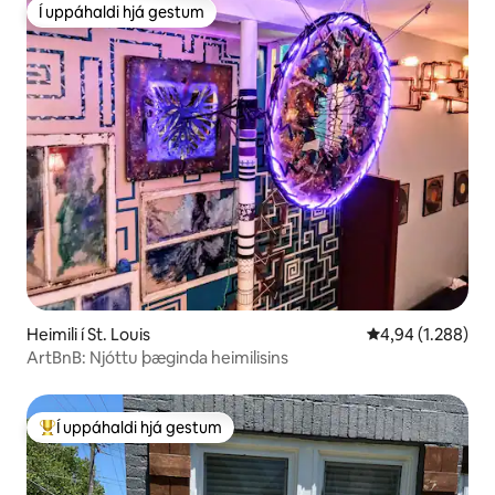
Í uppáhaldi hjá gestum
Í uppáhaldi hjá gestum
Heimili í St. Louis
4,94 af 5 í meða
4,94 (1.288)
ArtBnB: Njóttu þæginda heimilisins
Í uppáhaldi hjá gestum
Í mestu uppáhaldi hjá gestum