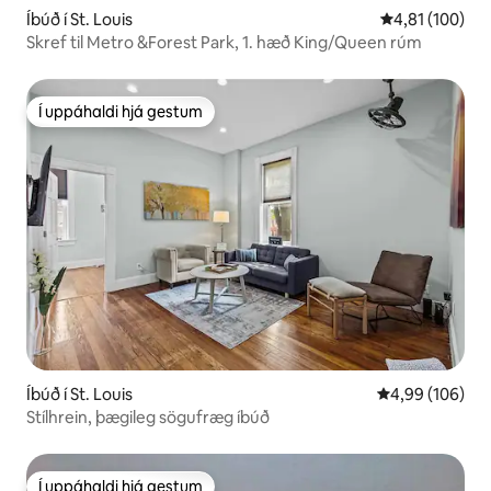
Íbúð í St. Louis
4,81 af 5 í me
4,81 (100)
Skref til Metro &Forest Park, 1. hæð King/Queen rúm
Í uppáhaldi hjá gestum
Í uppáhaldi hjá gestum
Íbúð í St. Louis
4,99 af 5 í me
4,99 (106)
Stílhrein, þægileg sögufræg íbúð
Í uppáhaldi hjá gestum