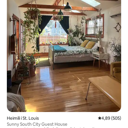
Heimili í St. Louis
4,89 af 5 í me
4,89 (505)
Sunny South City Guest House