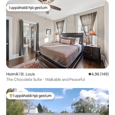
Í uppáhaldi hjá gestum
Í uppáhaldi hjá gestum
Heimili í St. Louis
4,96 af 5 í me
4,96 (149)
The Chocolate Suite - Walkable and Peaceful
Í uppáhaldi hjá gestum
Í mestu uppáhaldi hjá gestum