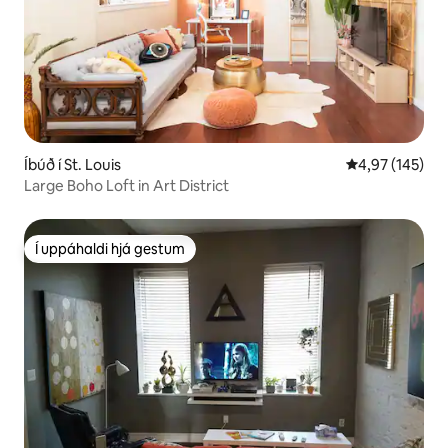
Íbúð í St. Louis
4,97 af 5 í me
4,97 (145)
Large Boho Loft in Art District
Í uppáhaldi hjá gestum
Í uppáhaldi hjá gestum