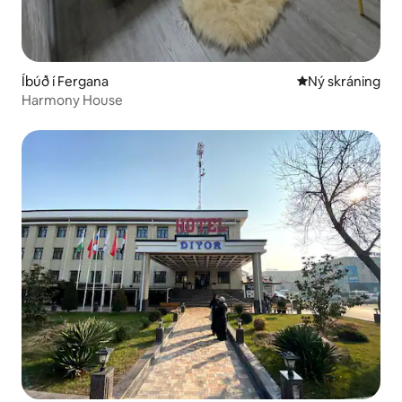
Íbúð í Fergana
Ný gistiaðstaða
Ný skráning
Harmony House