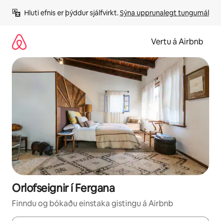
Stökkva
Hluti efnis er þýddur sjálfvirkt. 
Sýna upprunalegt tungumál
beint
að
efni
Vertu á Airbnb
Orlofseignir í Fergana
Finndu og bókaðu einstaka gistingu á Airbnb