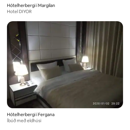
Hótelherbergi í Margilan
Hotel DIYOR
Hótelherbergi í Fergana
Íbúð með eldhúsi