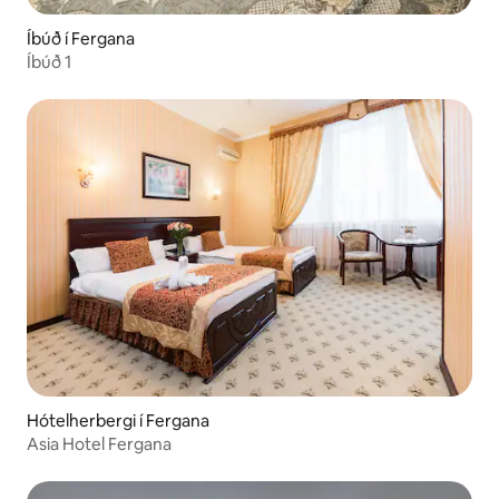
Íbúð í Fergana
Íbúð 1
Hótelherbergi í Fergana
Asia Hotel Fergana