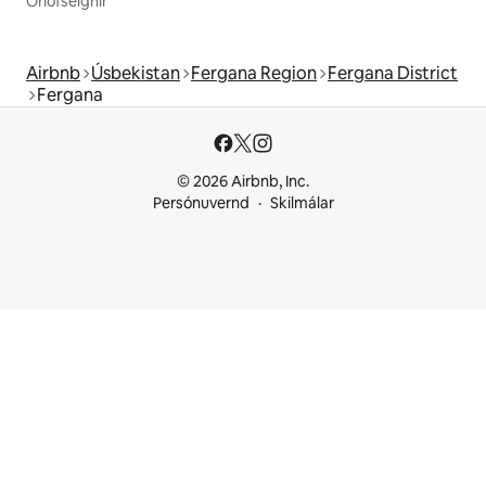
Orlofseignir
Airbnb
Úsbekistan
Fergana Region
Fergana District
Fergana
© 2026 Airbnb, Inc.
Persónuvernd
Skilmálar