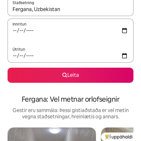
Staðsetning
Þegar niðurstöður liggja fyrir skaltu nota upp og niður örvalyk
Innritun
Útritun
Leita
Fergana: Vel metnar orlofseignir
Gestir eru sammála: Þessi gistiaðstaða er vel metin
vegna staðsetningar, hreinlætis og annars.
Í uppáhaldi hj
Í mestu uppáhald