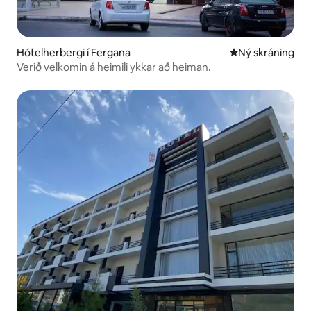
Hótelherbergi í Fergana
Ný gistiaðstaða
Ný skráning
Verið velkomin á heimili ykkar að heiman.