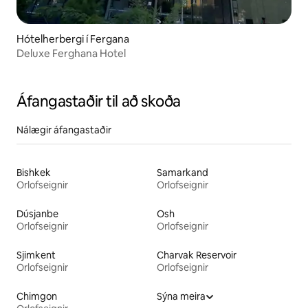
Hótelherbergi í Fergana
Deluxe Ferghana Hotel
Áfangastaðir til að skoða
Nálægir áfangastaðir
Bishkek
Samarkand
Orlofseignir
Orlofseignir
Dúsjanbe
Osh
Orlofseignir
Orlofseignir
Sjimkent
Charvak Reservoir
Orlofseignir
Orlofseignir
Chimgon
Sýna meira