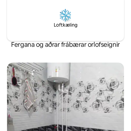
Loftkæling
Fergana og aðrar frábærar orlofseignir