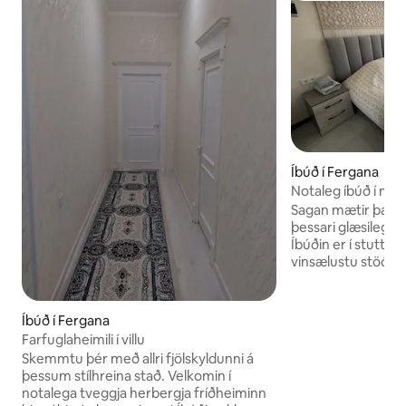
Íbúð í Fergana
Notaleg íbúð í mið
Sagan mætir þægin
þessari glæsilegu í
Íbúðin er í stuttri
vinsælustu stöðum
Central Bazaar, A
vinsælum matsölus
og Yaponamama. Þetta er fullkomin
Íbúð í Fergana
gisting fyrir litla 
Farfuglaheimili í villu
ferðast saman me
Skemmtu þér með allri fjölskyldunni á
svefnherbergjum, 
þessum stílhreina stað. Velkomin í
notalegri sameign
notalega tveggja herbergja fríðheiminn
eru með skrifborð 