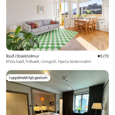
Íbúð í Stokkhólmur
5 af 5 í m
5 (11)
Efsta hæð, friðsælt, rúmgott. Hjarta Södermalm!
Í uppáhaldi hjá gestum
Í uppáhaldi hjá gestum