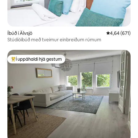
Íbúð í Älvsjö
4,64 af 5 í me
4,64 (671)
Stúdíóíbúð með tveimur einbreiðum rúmum
Í uppáhaldi hjá gestum
Í mestu uppáhaldi hjá gestum