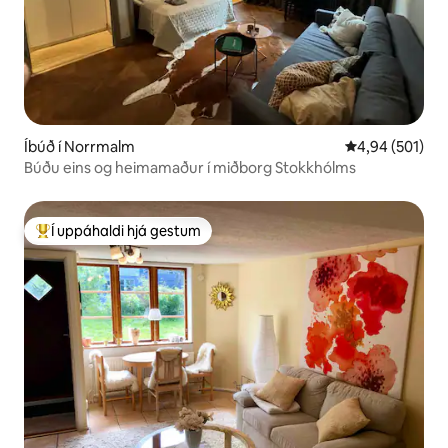
Íbúð í Norrmalm
4,94 af 5 í me
4,94 (501)
Búðu eins og heimamaður í miðborg Stokkhólms
Í uppáhaldi hjá gestum
Í mestu uppáhaldi hjá gestum