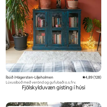
Íbúð í Hägersten-Liljeholmen
4,89 af 5 í me
4,89 (128)
Lúxusíbúð með verönd og gufubaði o.s.frv.
Fjölskylduvæn gisting í húsi