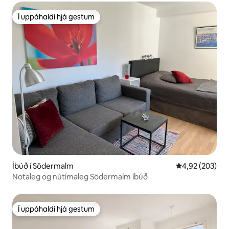
Í uppáhaldi hjá gestum
Í uppáhaldi hjá gestum
Íbúð í Södermalm
4,92 af 5 í me
4,92 (203)
Notaleg og nútímaleg Södermalm íbúð
Í uppáhaldi hjá gestum
Í uppáhaldi hjá gestum