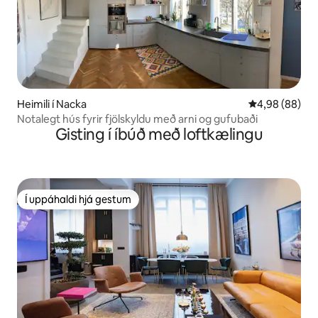
Heimili í Nacka
4,98 af 5 í m
4,98 (88)
Notalegt hús fyrir fjölskyldu með arni og gufubaði
Gisting í íbúð með loftkælingu
Í uppáhaldi hjá gestum
Í uppáhaldi hjá gestum