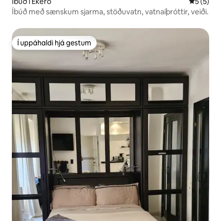
Íbúð í Ekerö
5 af 5 í 
5 (5)
Íbúð með sænskum sjarma, stöðuvatn, vatnaíþróttir, veiði.
Í uppáhaldi hjá gestum
Í uppáhaldi hjá gestum