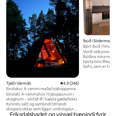
Íbúð í Södermalm
Björt íbúð í hinu v
Verið velkomin í s
íbúðina mína með 
hjarta hins líflega
SoFo, sem er full
og notalegum kaffihús
rúmgott skipulag 
að slaka á og slaka 
Tjald í Värmdö
4,9 af 5 í meðaleinkunn, 246 u
4,9 (246)
og þú getur búið t
Einstakur A-rammi meðal trjátoppanna
fullbúnu eldhúsinu
Einstakt A-rammahús í trjátoppunum í
verða uppiskroppa
skóginum – einfalt líf í hæsta gæðaflokki.
veitingastaða rétt 
Kynnstu sátt og samlyndi töfrandi
mín göngufjarlæg
skógsins okkar sem liggur umkringdur
mín göngufjarlægð
Eriksdalsbadet og vinsæl þægindi fyrir
náttúrufegurðinni og þar sem hver
neðanjarðarlestar