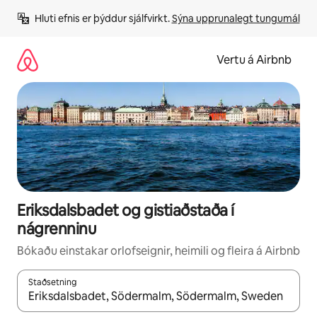
Stökkva
Hluti efnis er þýddur sjálfvirkt. 
Sýna upprunalegt tungumál
beint
að
efni
Vertu á Airbnb
Eriksdalsbadet og gistiaðstaða í
nágrenninu
Bókaðu einstakar orlofseignir, heimili og fleira á Airbnb
Staðsetning
Þegar niðurstöður liggja fyrir skaltu nota upp og niður örvalyk