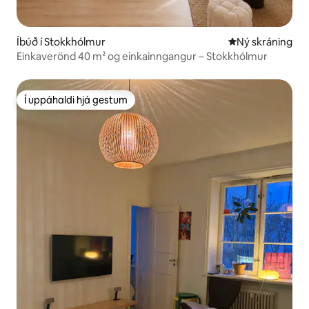
Íbúð í Stokkhólmur
Ný gistiaðstaða
Ný skráning
Einkaverönd 40 m² og einkainngangur – Stokkhólmur
Í uppáhaldi hjá gestum
Í uppáhaldi hjá gestum