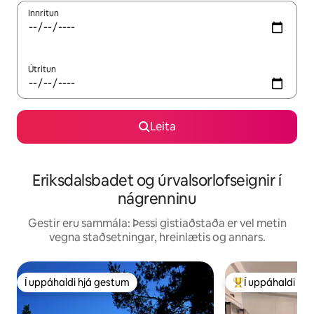
Innritun
Útritun
Leita
Eriksdalsbadet og úrvalsorlofseignir í
nágrenninu
Gestir eru sammála: Þessi gistiaðstaða er vel metin
vegna staðsetningar, hreinlætis og annars.
Í uppáhaldi hjá gestum
Í uppáhaldi hj
Í uppáhaldi hjá gestum
Í mestu uppáhald