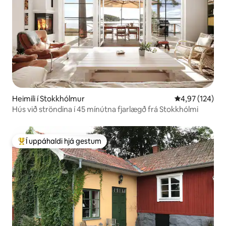
Heimili í Stokkhólmur
4,97 af 5 í me
4,97 (124)
Hús við ströndina í 45 mínútna fjarlægð frá Stokkhólmi
Í uppáhaldi hjá gestum
Í mestu uppáhaldi hjá gestum