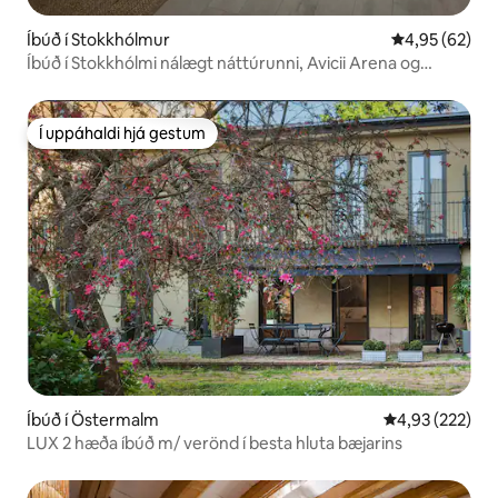
Íbúð í Stokkhólmur
4,95 af 5 í m
4,95 (62)
Íbúð í Stokkhólmi nálægt náttúrunni, Avicii Arena og
3Arena
Í uppáhaldi hjá gestum
Í uppáhaldi hjá gestum
Íbúð í Östermalm
4,93 af 5 í me
4,93 (222)
LUX 2 hæða íbúð m/ verönd í besta hluta bæjarins