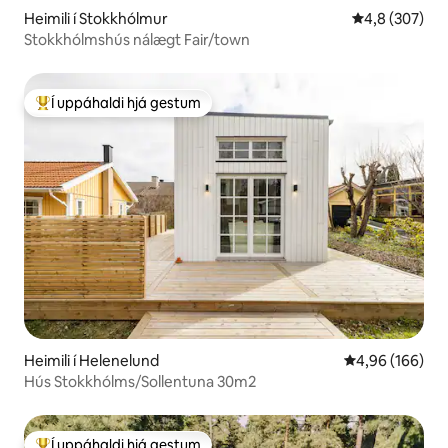
Heimili í Stokkhólmur
4,8 af 5 í me
4,8 (307)
Stokkhólmshús nálægt Fair/town
Í uppáhaldi hjá gestum
Í mestu uppáhaldi hjá gestum
Heimili í Helenelund
4,96 af 5 í me
4,96 (166)
Hús Stokkhólms/Sollentuna 30m2
Í uppáhaldi hjá gestum