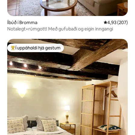
Íbúð í Bromma
4,93 af 5 í me
4,93 (207)
Notalegt+rúmgott! Með gufubaði og eigin inngangi
Í uppáhaldi hjá gestum
Í mestu uppáhaldi hjá gestum