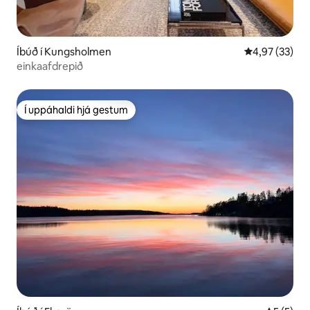
Íbúð í Kungsholmen
4,97 af 5 í m
4,97 (33)
einkaafdrepið
Í uppáhaldi hjá gestum
Í uppáhaldi hjá gestum