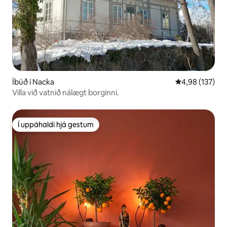
Íbúð í Nacka
4,98 af 5 í me
4,98 (137)
Villa við vatnið nálægt borginni.
Í uppáhaldi hjá gestum
Í uppáhaldi hjá gestum