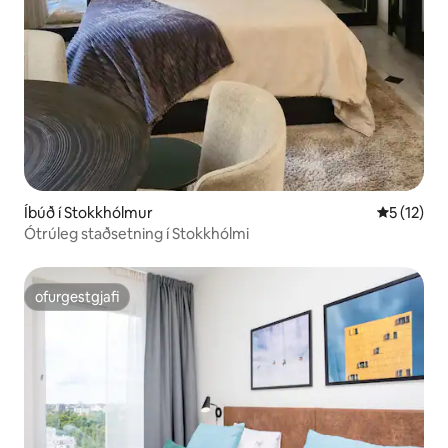
Íbúð í Stokkhólmur
5 af 5 í m
5 (12)
Ótrúleg staðsetning í Stokkhólmi
ofurgestgjafi
ofurgestgjafi