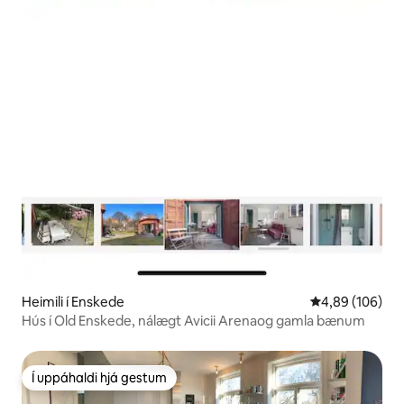
Heimili í Enskede
4,89 af 5 í me
4,89 (106)
Hús í Old Enskede, nálægt Avicii Arenaog gamla bænum
Í uppáhaldi hjá gestum
Í uppáhaldi hjá gestum