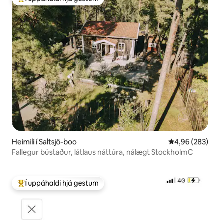
Í mestu uppáhaldi hjá gestum
Heimili í Saltsjö-boo
4,96 af 5 í me
4,96 (283)
Fallegur bústaður, látlaus náttúra, nálægt StockholmC
Í uppáhaldi hjá gestum
Í mestu uppáhaldi hjá gestum