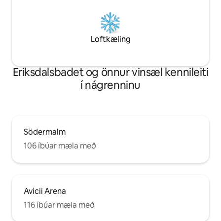
Loftkæling
Eriksdalsbadet og önnur vinsæl kennileiti
í nágrenninu
Södermalm
106 íbúar mæla með
Avicii Arena
116 íbúar mæla með