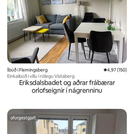
Íbúð í Flemingsberg
4,97 af 5 í me
4,97 (150)
Einkaíbúð í villu í rólegu Vistaberg
Eriksdalsbadet og aðrar frábærar
orlofseignir í nágrenninu
ofurgestgjafi
ofurgestgjafi