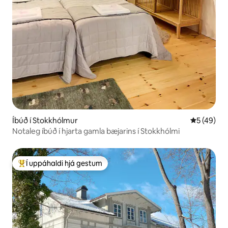
Íbúð í Stokkhólmur
5 af 5 í m
5 (49)
Notaleg íbúð í hjarta gamla bæjarins í Stokkhólmi
Í uppáhaldi hjá gestum
Í mestu uppáhaldi hjá gestum