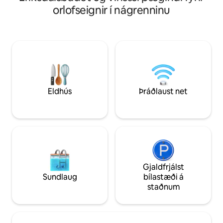
dagur er eins og eining við náttúruna.
orlofseignir í nágrenninu
þráðlausu neti.
Njóttu vindsins og þess að vera úti í
náttúrunni við sprakandi arininn. Eldaðu
matinn yfir grilli eða hitaplötu. Algjör
slökun frá öllu öðru sem hefur skipt máli!
Hér getur þú hlaðið rafhlöðurnar að fullu.
Einfalt salerni og sturta í um það bil 90
metra fjarlægð. Aðeins sturtuaðgangur
yfir sumartímann. Hámarkspláss fyrir tvo
einstaklinga.
Eldhús
Þráðlaust net
Gjaldfrjálst
Sundlaug
bílastæði á
staðnum