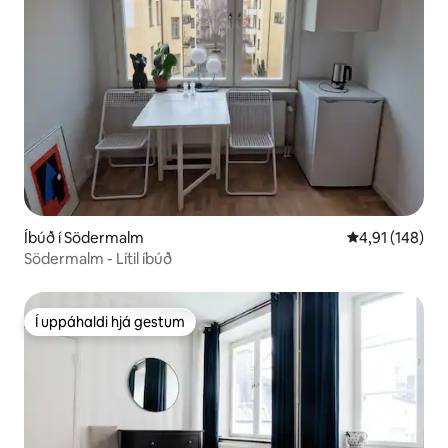
Íbúð í Södermalm
4,91 af 5 í me
4,91 (148)
Södermalm - Lítil íbúð
Í uppáhaldi hjá gestum
Í uppáhaldi hjá gestum