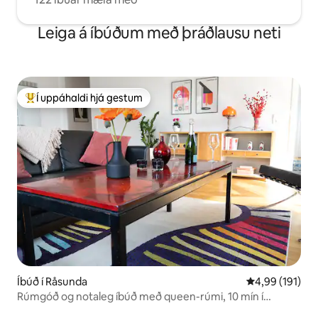
Leiga á íbúðum með þráðlausu neti
Í uppáhaldi hjá gestum
Í mestu uppáhaldi hjá gestum
Íbúð í Råsunda
4,99 af 5 í me
4,99 (191)
Rúmgóð og notaleg íbúð með queen-rúmi, 10 mín í
borgina