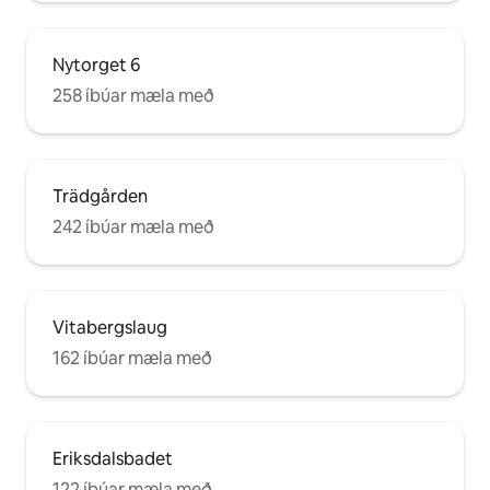
Nytorget 6
258 íbúar mæla með
Trädgården
242 íbúar mæla með
Vitabergslaug
162 íbúar mæla með
Eriksdalsbadet
122 íbúar mæla með