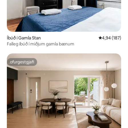
Íbúð í Gamla Stan
4,94 af 5 í me
4,94 (187)
Falleg íbúð í miðjum gamla bænum
ofurgestgjafi
ofurgestgjafi