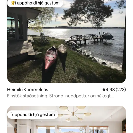
Í uppáhaldi hjá gestum
Í mestu uppáhaldi hjá gestum
Heimili í Kummelnäs
4,98 af 5 í me
4,98 (273)
Einstök staðsetning. Strönd, nuddpottur og nálægt
borginni.
Í uppáhaldi hjá gestum
Í uppáhaldi hjá gestum