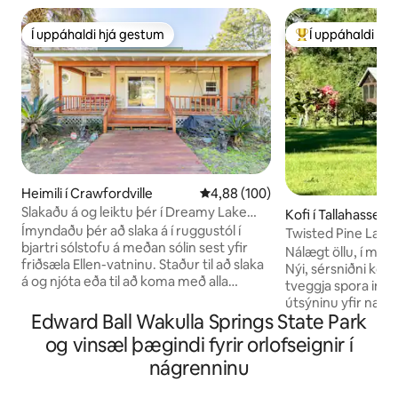
Í uppáhaldi hjá gestum
Í uppáhaldi hj
Í uppáhaldi hjá gestum
Í mestu uppáhald
Heimili í Crawfordville
4,88 af 5 í meðaleinkunn, 100 u
4,88 (100)
Slakaðu á og leiktu þér í Dreamy Lake
Kofi í Tallahassee
Ellen Getaway
Ímyndaðu þér að slaka á í ruggustól í
Twisted Pine Lake
bjartri sólstofu á meðan sólin sest yfir
nálægt bænum
Nálægt öllu, í milljó
friðsæla Ellen-vatninu. Staður til að slaka
Nýi, sérsniðni kofi
á og njóta eða til að koma með alla
tveggja spora innk
fjölskylduna til að synda, fara í bátsferð
útsýninu yfir næs
og skoða sig um. Aðalsvefnherbergin 2
Edward Ball Wakulla Springs State Park
af á veröndinni me
eru með sínum eigin afskörmdu
hektara vatnið eða 
og vinsæl þægindi fyrir orlofseignir í
veröndum þar sem þú getur notið
göngubrú að eyjunn
nágrenninu
morgunkaffisins eða einfaldlega notið
bassann og brems
umhverfisins. Láttu syngjandi fugla fylgja
göngustíginn, róa