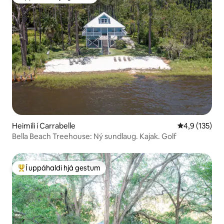
Í uppáhaldi hjá gestum
Heimili í Carrabelle
4,9 af 5 í me
4,9 (135)
Bella Beach Treehouse: Ný sundlaug. Kajak. Golf
Í uppáhaldi hjá gestum
Í mestu uppáhaldi hjá gestum