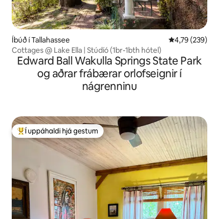
Íbúð í Tallahassee
4,79 af 5 í me
4,79 (239)
Cottages @ Lake Ella | Stúdíó (1br-1bth hótel)
Edward Ball Wakulla Springs State Park
og aðrar frábærar orlofseignir í
nágrenninu
Í uppáhaldi hjá gestum
Í mestu uppáhaldi hjá gestum