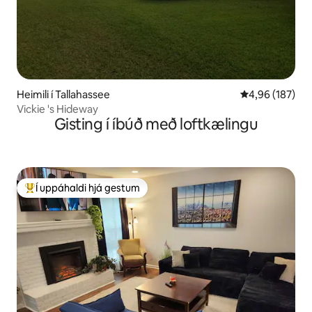
Heimili í Tallahassee
4,96 af 5 í me
4,96 (187)
Vickie 's Hideway
Gisting í íbúð með loftkælingu
Í uppáhaldi hjá gestum
Í mestu uppáhaldi hjá gestum