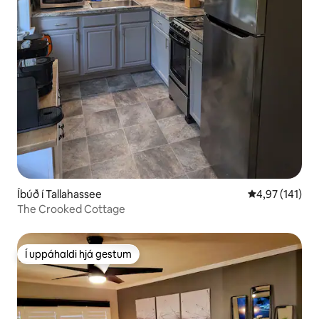
Íbúð í Tallahassee
4,97 af 5 í me
4,97 (141)
The Crooked Cottage
Í uppáhaldi hjá gestum
Í uppáhaldi hjá gestum