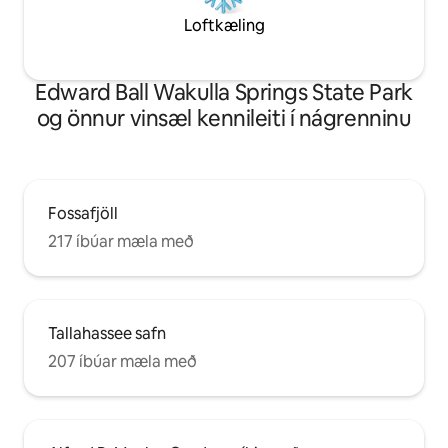
Loftkæling
Edward Ball Wakulla Springs State Park
og önnur vinsæl kennileiti í nágrenninu
Fossafjöll
217 íbúar mæla með
Tallahassee safn
207 íbúar mæla með