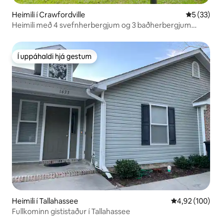
Heimili í Crawfordville
5 af 5 í m
5 (33)
Heimili með 4 svefnherbergjum og 3 baðherbergjum
nálægt FSU, FAMU og Wakulla Springs
Í uppáhaldi hjá gestum
Í uppáhaldi hjá gestum
Heimili í Tallahassee
4,92 af 5 í me
4,92 (100)
Fullkominn gististaður í Tallahassee