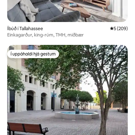
Íbúð í Tallahassee
5 af 5 í me
5 (209)
Einkagarður, king-rúm, TMH, miðbær
Í uppáhaldi hjá gestum
Í uppáhaldi hjá gestum