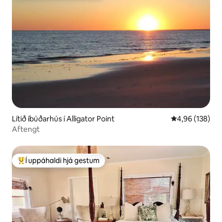
Lítið íbúðarhús í Alligator Point
4,96 af 5 í me
4,96 (138)
Aftengt
Í uppáhaldi hjá gestum
Í mestu uppáhaldi hjá gestum