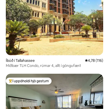
Íbúð í Tallahassee
4,78 af 5 í me
4,78 (116)
Miðbær TLH Condo, rúmar 4, allt í göngufæri!
Í uppáhaldi hjá gestum
Í mestu uppáhaldi hjá gestum