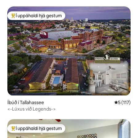
nálægt FSU-leikvanginum
Í uppáhaldi hjá gestum
Í mestu uppáhaldi hjá gestum
Íbúð í Tallahassee
5 af 5 í me
5 (117)
<-Lúxus við Legends->
Í uppáhaldi hjá gestum
Í mestu uppáhaldi hjá gestum