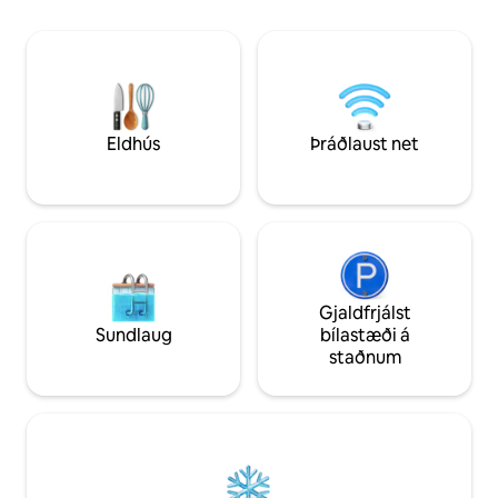
þér aðeins nokkrum skrefum í burtu,
dýralífsins eða sla
undir víðáttumiklum spænskum mosi til
langt frá mannmer
að dýfa tánum í Lake Ellen sem fyllist af
farast úr hungri. Þessi paradísarsneið er
vatni frá lindum. Þú hefur rólega
á 12 hektara landar
bátaramp og sundsvæði til ráðstöfunar.
hinum megin við va
huga.
Eldhús
Þráðlaust net
Gjaldfrjálst
Sundlaug
bílastæði á
staðnum