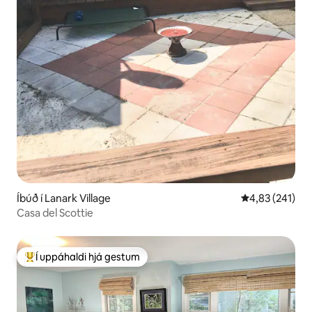
Íbúð í Lanark Village
4,83 af 5 í me
4,83 (241)
Casa del Scottie
Í uppáhaldi hjá gestum
Í mestu uppáhaldi hjá gestum