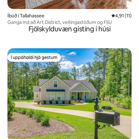
Íbúð í Tallahassee
4,91 af 5 í m
4,91 (11)
Ganga má að Art District, veitingastöðum og FSU
Fjölskylduvæn gisting í húsi
Í uppáhaldi hjá gestum
Í uppáhaldi hjá gestum