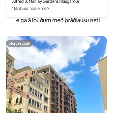
Alfred B. Maclay Gardens ríkisgarður
168 íbúar mæla með
Leiga á íbúðum með þráðlausu neti
ofurgestgjafi
ofurgestgjafi