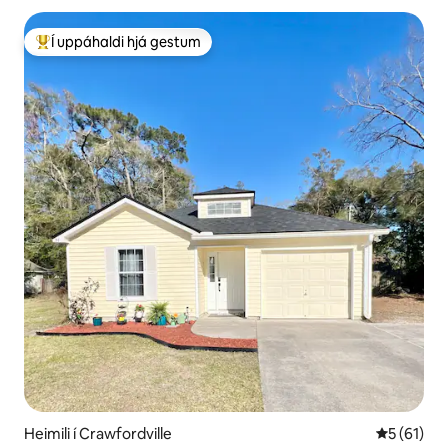
Í uppáhaldi hjá gestum
Í mestu uppáhaldi hjá gestum
Heimili í Crawfordville
5 af 5 í m
5 (61)