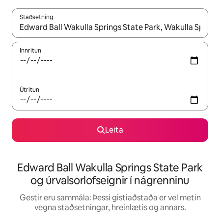
Staðsetning
Þegar niðurstöður liggja fyrir skaltu nota upp og niður örvalyk
Innritun
Útritun
Leita
Edward Ball Wakulla Springs State Park
og úrvalsorlofseignir í nágrenninu
Gestir eru sammála: Þessi gistiaðstaða er vel metin
vegna staðsetningar, hreinlætis og annars.