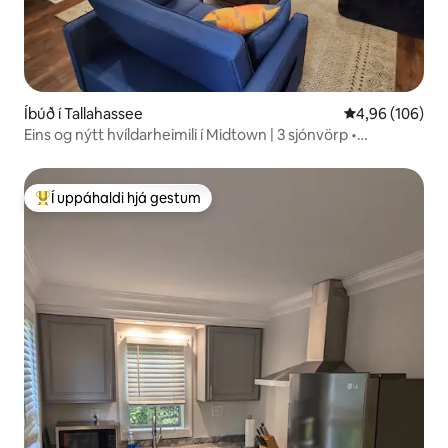
Íbúð í Tallahassee
4,96 af 5 í me
4,96 (106)
Eins og nýtt hvíldarheimili í Midtown | 3 sjónvörp •
Ethernet-tengi
Í uppáhaldi hjá gestum
Í mestu uppáhaldi hjá gestum