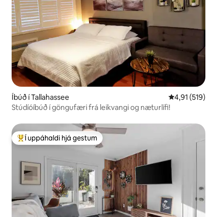
Íbúð í Tallahassee
4,91 af 5 í me
4,91 (519)
Stúdíóíbúð í göngufæri frá leikvangi og næturlífi!
Í uppáhaldi hjá gestum
Í mestu uppáhaldi hjá gestum