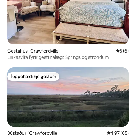
Gestahús í Crawfordville
5 af 5 í 
5 (6)
Einkasvíta fyrir gesti nálægt Springs og ströndum
Í uppáhaldi hjá gestum
Í uppáhaldi hjá gestum
Bústaður í Crawfordville
4,97 af 5 í m
4,97 (65)