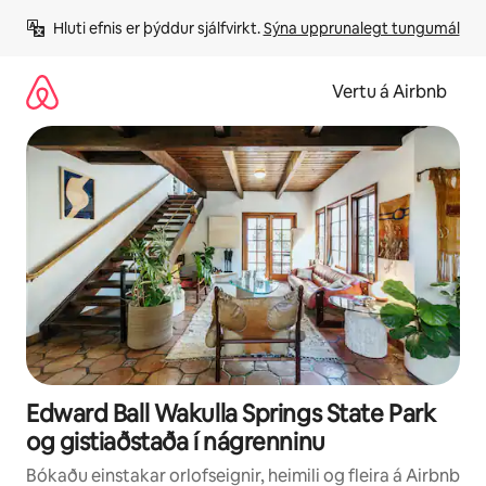
Stökkva
Hluti efnis er þýddur sjálfvirkt. 
Sýna upprunalegt tungumál
beint
að
efni
Vertu á Airbnb
Edward Ball Wakulla Springs State Park
og gistiaðstaða í nágrenninu
Bókaðu einstakar orlofseignir, heimili og fleira á Airbnb