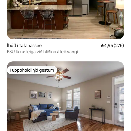
Íbúð í Tallahassee
4,95 af 5 í me
4,95 (276)
FSU lúxusleiga við hliðina á leikvangi
Í uppáhaldi hjá gestum
Í uppáhaldi hjá gestum