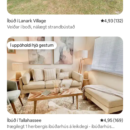
Íbúð í Lanark Village
4,93 af 5 í me
4,93 (132)
Veiðar í boði, nálægt strandbústað
Í uppáhaldi hjá gestum
Í uppáhaldi hjá gestum
Íbúð í Tallahassee
4,95 af 5 í me
4,95 (169)
Þægilegt 1 herbergis íbúðarhús á leikdegi - íbúðarhús