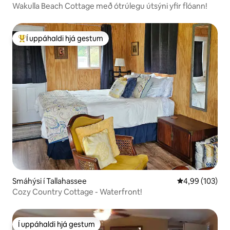
Wakulla Beach Cottage með ótrúlegu útsýni yfir flóann!
Í uppáhaldi hjá gestum
Í mestu uppáhaldi hjá gestum
Smáhýsi í Tallahassee
4,99 af 5 í me
4,99 (103)
Cozy Country Cottage - Waterfront!
Í uppáhaldi hjá gestum
Í uppáhaldi hjá gestum