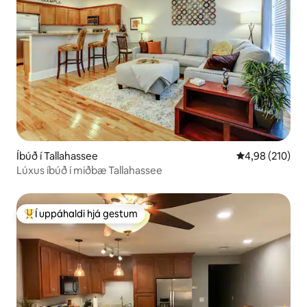
Íbúð í Tallahassee
4,98 af 5 í me
4,98 (210)
Lúxus íbúð í miðbæ Tallahassee
Í uppáhaldi hjá gestum
Í mestu uppáhaldi hjá gestum