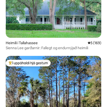
Heimili í Tallahassee
5 af 5 í me
5 (169)
Sienna Lee garðarnir: Fallegt og endurnýjað heimili
Í uppáhaldi hjá gestum
Í mestu uppáhaldi hjá gestum