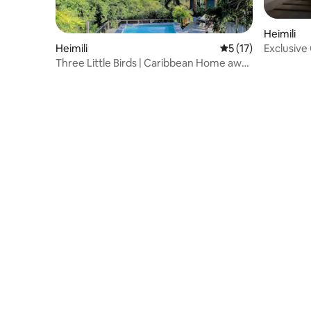
Heimili
Exclusive 
Heimili
5 af 5 í meðaleinku
5 (17)
Three Little Birds | Caribbean Home away
from Home