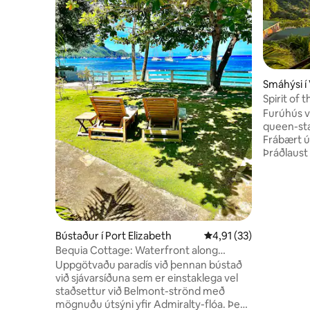
Smáhýsi í
Spirit of 
Furúhús v
queen-stærð 
Frábært út
Þráðlaust 
Kyrrlátur
vindasamt
fuglaskoð
Gönguferð
bústaðnum
ofan Bush 
Bústaður í Port Elizabeth
4,91 af 5 í meðaleinku
4,91 (33)
Moonmarke
Bequia Cottage: Waterfront along
klst. Akstur: Frábær snorklstaður í 45
Belmont Walkway
Uppgötvaðu paradís við þennan bústað
mínútna fjarlægð. Í boð
við sjávarsíðuna sem er einstaklega vel
handklæði 
staðsettur við Belmont-strönd með
mögnuðu útsýni yfir Admiralty-flóa. Þessi