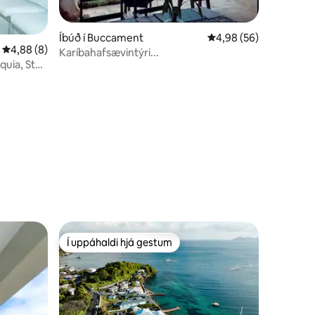
Íbúð í Buccament
4,98 af 5 í meðaleink
4,98 (56)
4,88 af 5 í meðaleinkunn, 8 umsagnir
4,88 (8)
Karíbahafsævintýri...
quia, St
Í uppáhaldi hjá gestum
Í uppáhaldi hjá gestum