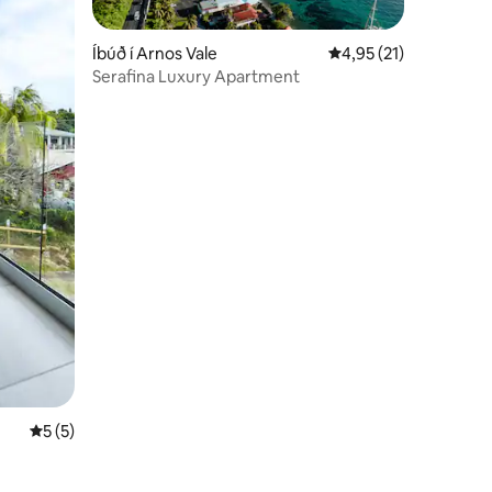
Íbúð í Arnos Vale
4,95 af 5 í meðaleink
4,95 (21)
Serafina Luxury Apartment
5 af 5 í meðaleinkunn, 5 umsagnir
5 (5)