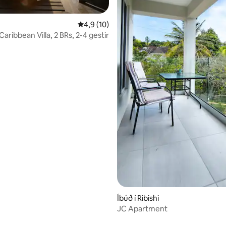
4,9 af 5 í meðaleinkunn, 10 umsagnir
4,9 (10)
Caribbean Villa, 2 BRs, 2-4 gestir
nn, 17 umsagnir
Íbúð í Ribishi
JC Apartment