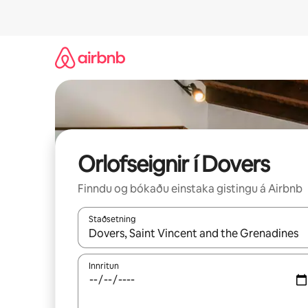
Stökkva
beint
að
efni
Orlofseignir í Dovers
Finndu og bókaðu einstaka gistingu á Airbnb
Staðsetning
Þegar niðurstöður liggja fyrir skaltu nota upp og
Innritun