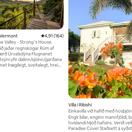
 Vermont
4,91 af 5 í meðaleinkunn, 164 umsagnir
4,91 (164)
the Valley - Strong 's House
ið jaðar regnskógar Rúm af
Úrvalsdýna Flugnanet
sýni yfir dalinn/sjóinn/garðana
net Þægilegt, sveitalegt, hreint
 staður Getur verið mjög
 Gott fyrir göngufólk,
ara og jógafólk Dagrúm
: heyrast páfagaukar frá
 Vermont Trail Hæðirnar fyrir
Bar 10 mín. - 1 klst. Table Rock,
nn, 33 umsagnir
t 1 klst. 3️⃣ Ponds Waterfalls 2
Villa í Ribishi
Einkavilla við hafið með húsþjó
i: Sápa Salt, pipar 1
Engir bílar, enginn mannfjöldi, b
fyrir hvern Kaffivél
hvíslandi hljóð hafsins. Verið ve
Paradise Cove! Staðsett á syðs