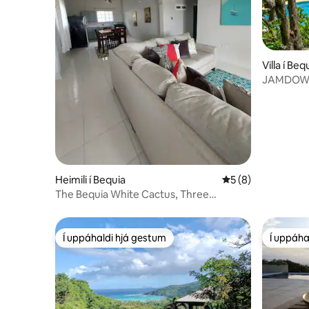
Villa í Beq
JAMDO
Heimili í Bequia
5 af 5 í meðaleink
5 (8)
The Bequia White Cactus, Three
bedroom Upper Level
Í uppáhaldi hjá gestum
Í uppáha
Í uppáhaldi hjá gestum
Í uppáha