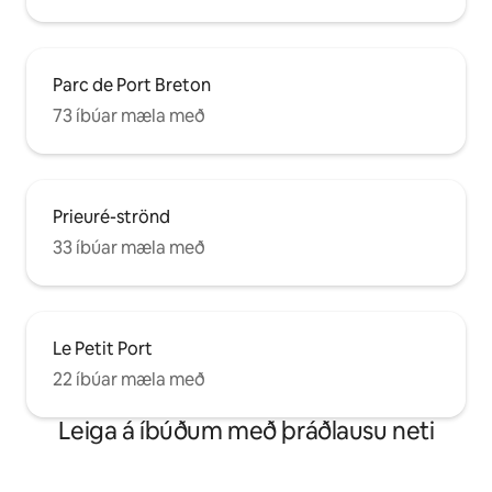
Parc de Port Breton
73 íbúar mæla með
Prieuré-strönd
33 íbúar mæla með
Le Petit Port
22 íbúar mæla með
Leiga á íbúðum með þráðlausu neti