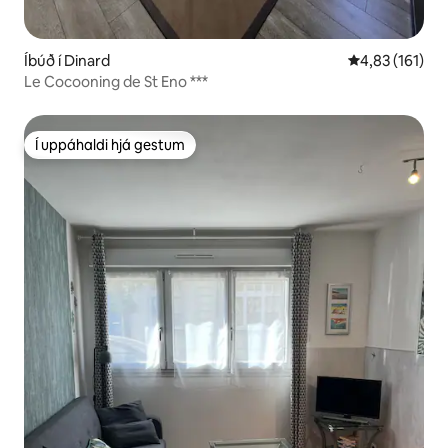
Íbúð í Dinard
4,83 af 5 í me
4,83 (161)
Le Cocooning de St Eno ***
Í uppáhaldi hjá gestum
Í uppáhaldi hjá gestum