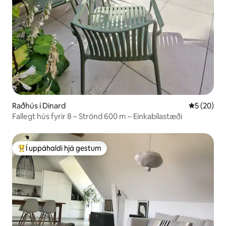
Raðhús í Dinard
5 af 5 í m
5 (20)
Fallegt hús fyrir 8 – Strönd 600 m – Einkabílastæði
Í uppáhaldi hjá gestum
Í mestu uppáhaldi hjá gestum