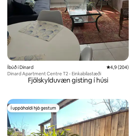
Íbúð í Dinard
4,9 af 5 í me
4,9 (204)
Dinard Apartment Centre T2 - Einkabílastæði
Fjölskylduvæn gisting í húsi
Í uppáhaldi hjá gestum
Í uppáhaldi hjá gestum