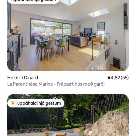
Í uppáhaldi hjá gestum
Heimili í Dinard
4,82 af 5 í m
4,82 (55)
La Parenthèse Marine - Frábært hús með garði
Í uppáhaldi hjá gestum
Í mestu uppáhaldi hjá gestum