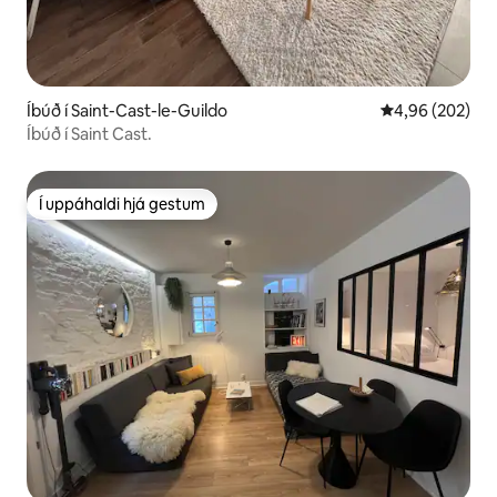
Íbúð í Saint-Cast-le-Guildo
4,96 af 5 í me
4,96 (202)
Íbúð í Saint Cast.
Í uppáhaldi hjá gestum
Í uppáhaldi hjá gestum