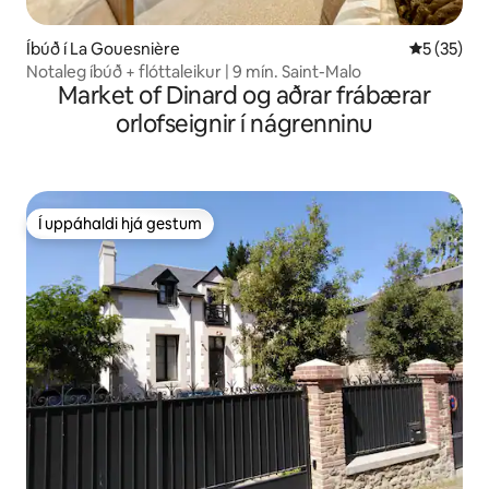
Íbúð í La Gouesnière
5 af 5 í m
5 (35)
Notaleg íbúð + flóttaleikur | 9 mín. Saint-Malo
Market of Dinard og aðrar frábærar
orlofseignir í nágrenninu
Í uppáhaldi hjá gestum
Í uppáhaldi hjá gestum