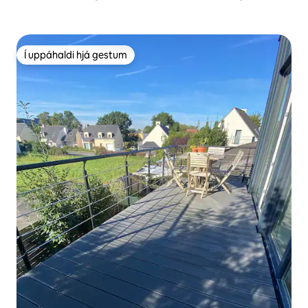
Í uppáhaldi hjá gestum
Í uppáhaldi hjá gestum