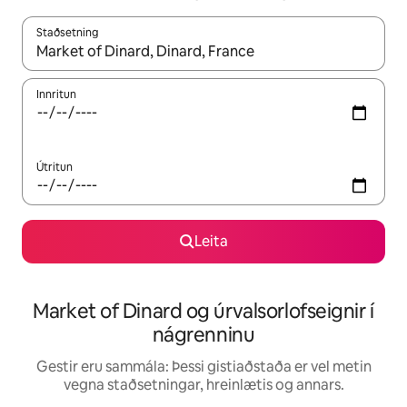
Staðsetning
Þegar niðurstöður liggja fyrir skaltu nota upp og niður örvalyk
Innritun
Útritun
Leita
Market of Dinard og úrvalsorlofseignir í
nágrenninu
Gestir eru sammála: Þessi gistiaðstaða er vel metin
vegna staðsetningar, hreinlætis og annars.