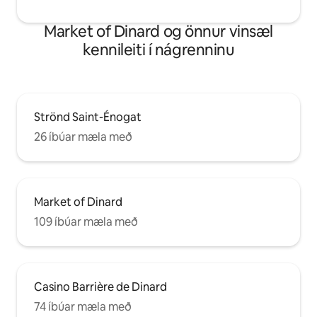
Market of Dinard og önnur vinsæl
kennileiti í nágrenninu
Strönd Saint-Énogat
26 íbúar mæla með
Market of Dinard
109 íbúar mæla með
Casino Barrière de Dinard
74 íbúar mæla með