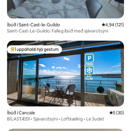
Íbúð í Saint-Cast-le-Guildo
4,94 af 5 í me
4,94 (121)
Saint-Cast-Le-Guildo: Falleg íbúð með sjávarútsýni
Í uppáhaldi hjá gestum
Í mestu uppáhaldi hjá gestum
Íbúð í Cancale
5 af 5 í m
5 (30)
BÍLASTÆÐI • Sjávarútsýni • Loftkæling • Le Sudet