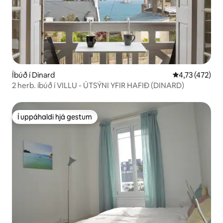
Íbúð í Dinard
4,73 af 5 í me
4,73 (472)
2 herb. íbúð í VILLU - ÚTSÝNI YFIR HAFIÐ (DINARD)
Í uppáhaldi hjá gestum
Í uppáhaldi hjá gestum