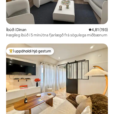
Íbúð í Dinan
4,81 af 5 í me
4,81 (193)
Þægileg íbúð í 5 mínútna fjarlægð frá sögulega miðbænum
Í uppáhaldi hjá gestum
Í mestu uppáhaldi hjá gestum