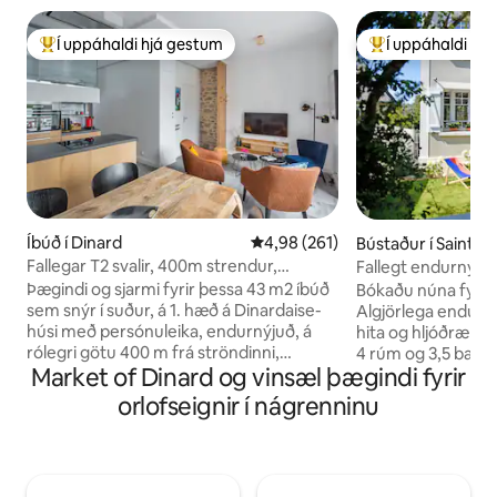
Í uppáhaldi hjá gestum
Í uppáhaldi hj
Í mestu uppáhaldi hjá gestum
Í mestu uppáhald
Íbúð í Dinard
4,98 af 5 í meðaleinkunn, 261 u
4,98 (261)
Bústaður í Saint-L
Fallegar T2 svalir, 400m strendur,
Fallegt endurnýjað
verslanir á fæti
ströndinni og Dina
Þægindi og sjarmi fyrir þessa 43 m2 íbúð
Bókaðu núna fyrir f
sem snýr í suður, á 1. hæð á Dinardaise-
Algjörlega enduru
húsi með persónuleika, endurnýjuð, á
hita og hljóðræn
rólegri götu 400 m frá ströndinni,
4 rúm og 3,5 baðhe
Market of Dinard og vinsæl þægindi fyrir
verslunum og markaði í göngufæri.
rúm (1 King /2 Que
Eldhús-stofa í loftstíl, 1 svefnherbergi + 1
fullkomin fyrir 8 gesti. Staðsett 
orlofseignir í nágrenninu
svefnaðstaða á millihæð, baðherbergi,
stað, nálægt strö
ókeypis þráðlaust net, ókeypis bílastæði
rólegu umhverfi 
við götuna. Fyrir dvöl sem varir skemur
og hjólastígum. -Náttúruleg strönd: 600
en 7 daga er möguleiki á rúmfötum (10
m -Dinard: A ston