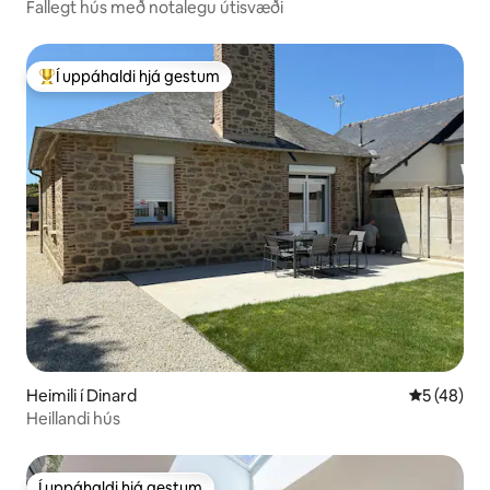
Fallegt hús með notalegu útisvæði
Í uppáhaldi hjá gestum
Í mestu uppáhaldi hjá gestum
Heimili í Dinard
5 af 5 í m
5 (48)
Heillandi hús
Í uppáhaldi hjá gestum