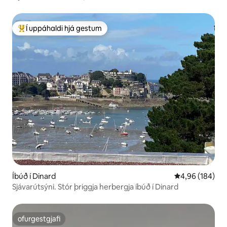
Í uppáhaldi hjá gestum
Í mestu uppáhaldi hjá gestum
Íbúð í Dinard
4,96 af 5 í me
4,96 (184)
Sjávarútsýni. Stór þriggja herbergja íbúð í Dinard
ofurgestgjafi
ofurgestgjafi