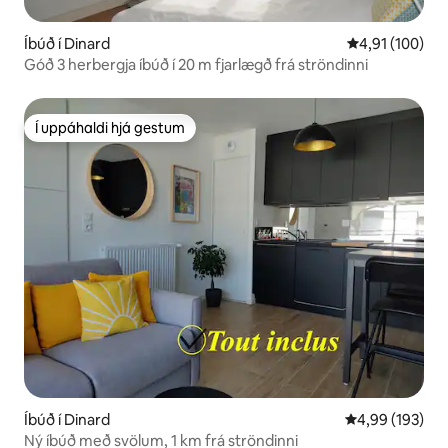
Íbúð í Dinard
4,91 af 5 í me
4,91 (100)
Góð 3 herbergja íbúð í 20 m fjarlægð frá ströndinni
Í uppáhaldi hjá gestum
Í uppáhaldi hjá gestum
Íbúð í Dinard
4,99 af 5 í me
4,99 (193)
Ný íbúð með svölum, 1 km frá ströndinni