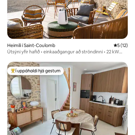
Heimili í Saint-Coulomb
5 af 5 í m
5 (12)
Útsýni yfir hafið • einkaaðgangur að ströndinni • 22 kW
tengi
Í uppáhaldi hjá gestum
Í mestu uppáhaldi hjá gestum