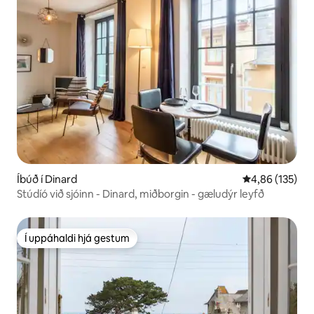
Íbúð í Dinard
4,86 af 5 í me
4,86 (135)
Stúdíó við sjóinn - Dinard, miðborgin - gæludýr leyfð
Í uppáhaldi hjá gestum
Í uppáhaldi hjá gestum