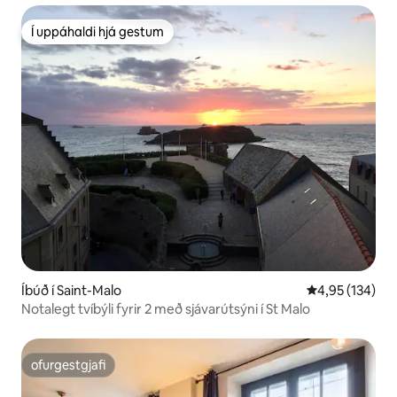
Í uppáhaldi hjá gestum
Í uppáhaldi hjá gestum
Íbúð í Saint-Malo
4,95 af 5 í me
4,95 (134)
Notalegt tvíbýli fyrir 2 með sjávarútsýni í St Malo
ofurgestgjafi
ofurgestgjafi