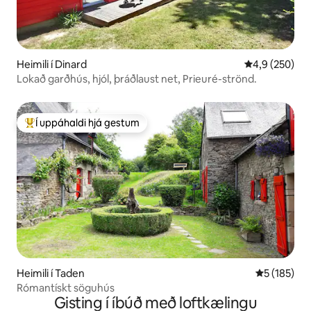
Heimili í Dinard
4,9 af 5 í me
4,9 (250)
Lokað garðhús, hjól, þráðlaust net, Prieuré-strönd.
Í uppáhaldi hjá gestum
Í mestu uppáhaldi hjá gestum
Heimili í Taden
5 af 5 í me
5 (185)
Rómantískt söguhús
Gisting í íbúð með loftkælingu