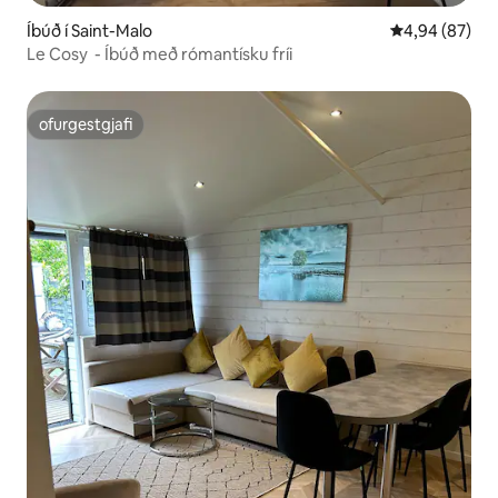
Íbúð í Saint-Malo
4,94 af 5 í m
4,94 (87)
Le Cosy ‌ - Íbúð með rómantísku fríi
ofurgestgjafi
ofurgestgjafi