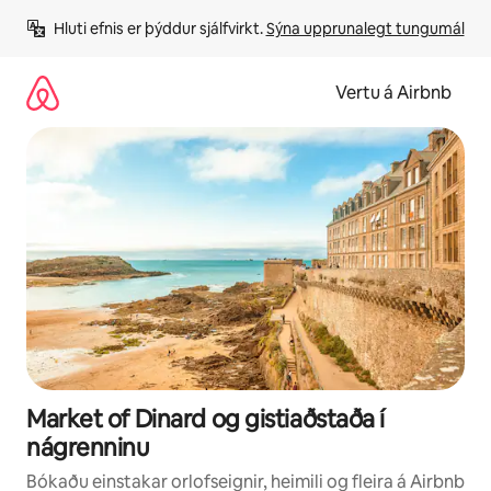
Stökkva
Hluti efnis er þýddur sjálfvirkt. 
Sýna upprunalegt tungumál
beint
að
efni
Vertu á Airbnb
Market of Dinard og gistiaðstaða í
nágrenninu
Bókaðu einstakar orlofseignir, heimili og fleira á Airbnb