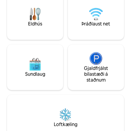
evrur fyrir tvíbreitt rúm). Hefðbundinn
car, bus or bicycle 
ræstingarvalkostur við lok gistingarinnar
15-20 mínútna akst
möguleg: (sést á staðnum þegar þú
strætó -Mount Sai
tekur á móti gestum).
akstur
Eldhús
Þráðlaust net
Gjaldfrjálst
Sundlaug
bílastæði á
staðnum
Loftkæling