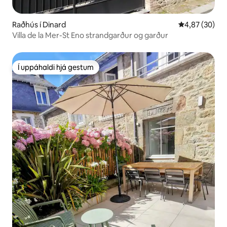
Raðhús í Dinard
4,87 af 5 í m
4,87 (30)
Villa de la Mer-St Eno strandgarður og garður
Í uppáhaldi hjá gestum
Í uppáhaldi hjá gestum