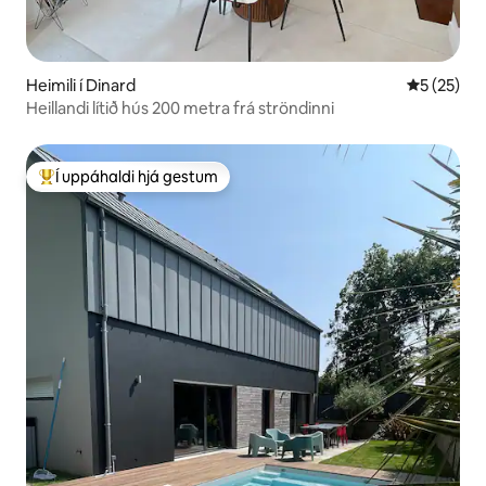
Heimili í Dinard
5 af 5 í m
5 (25)
Heillandi lítið hús 200 metra frá ströndinni
Í uppáhaldi hjá gestum
Í mestu uppáhaldi hjá gestum