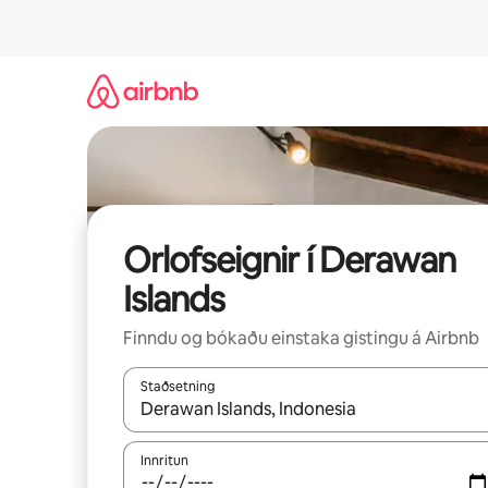
Stökkva
beint
að
efni
Orlofseignir í Derawan
Islands
Finndu og bókaðu einstaka gistingu á Airbnb
Staðsetning
Þegar niðurstöður liggja fyrir skaltu nota upp og
Innritun