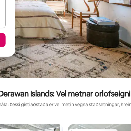
Derawan Islands: Vel metnar orlofseigni
la: Þessi gistiaðstaða er vel metin vegna staðsetningar, hrei