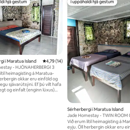
ldi hjá gestum
Í uppáhaldi hjá gestum
ldi hjá gestum
Í uppáhaldi hjá gestum
unn, 8 umsagnir
gi í Maratua Island
4,79 af 5 í meðaleinkunn, 14 umsagnir
4,79 (14)
estay - HJÓNAHERBERGI 3
ítil heimagisting á Maratua-
herbergin okkar eru einföld og
gu sjávarútsýni. Ef þú vilt hafa
gt og einfalt (enginn lúxus)
a fjölskyldu okkar... Leitaðu ekki
stu: - Scooter leiga Rp 100.000
Sérherbergi í Maratua Island
norkel leiga Rp 50.000 -
Jade Homestay - TWIN ROOM 
ban, Sangalaki - stór bátur
Við erum lítil heimagisting á Ma
manns) Rp 2.500.000, lítill
eyju. Öll herbergin okkar eru ei
mark 5 manns) Rp1.500.000 -