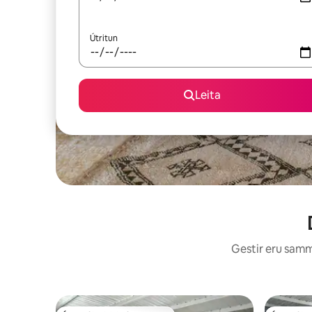
Útritun
Leita
Gestir eru sammá