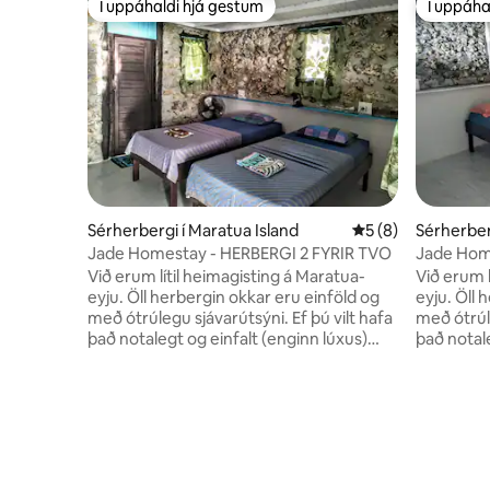
Í uppáhaldi hjá gestum
Í uppáha
Í uppáhaldi hjá gestum
Í uppáha
Sérherbergi í Maratua Island
5 af 5 í meðaleink
5 (8)
Sérherber
Jade Homestay - HERBERGI 2 FYRIR TVO
Jade Hom
Við erum lítil heimagisting á Maratua-
Við erum l
eyju. Öll herbergin okkar eru einföld og
eyju. Öll 
með ótrúlegu sjávarútsýni. Ef þú vilt hafa
með ótrúle
það notalegt og einfalt (enginn lúxus)
það notale
skaltu reka fjölskyldu okkar... Leitaðu ekki
skaltu rek
lengur! Ef þörf krefur veitum við þessa
lengur! Ef þörf krefur veitum við þessa
aukaþjónustu: - Scooter leiga Rp 100.000
aukaþjónu
- Gríma/Snorkel leiga Rp 50.000 -
- Gríma/S
Bátsferð Kakaban, Sangalaki - stór bátur
Bátsferð Kaka
(hámark 10 manns) Rp 2.500.000, lítill
(hámark 10 
bátur (hámark 5 manns) Rp1.500.000 -
bátur (há