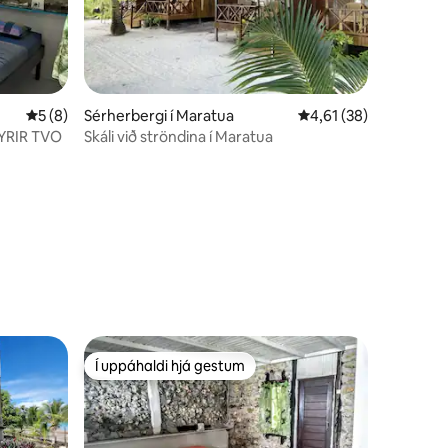
5 af 5 í meðaleinkunn, 8 umsagnir
5 (8)
Sérherbergi í Maratua
4,61 af 5 í meðaleink
4,61 (38)
FYRIR TVO
Skáli við ströndina í Maratua
Í uppáhaldi hjá gestum
Í uppáhaldi hjá gestum