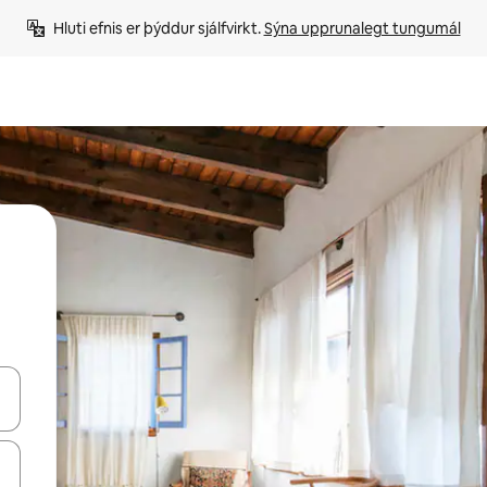
Hluti efnis er þýddur sjálfvirkt. 
Sýna upprunalegt tungumál
 niður örvalyklana eða skoða með því að snerta eða strjúka.