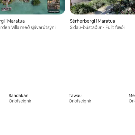
gi í Maratua
Sérherbergi í Maratua
den Villa með sjávarútsýni
Sidau-bústaður - Fullt fæði
nn, 14 umsagnir
Sandakan
Tawau
Mes
Orlofseignir
Orlofseignir
Orl