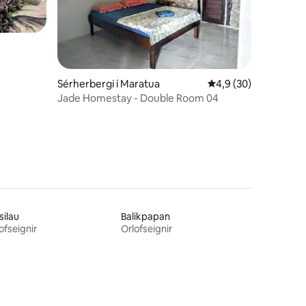
Sérherbergi í Maratua
4,9 af 5 í meðaleink
4,9 (30)
Jade Homestay - Double Room 04
ilau
Balikpapan
ofseignir
Orlofseignir