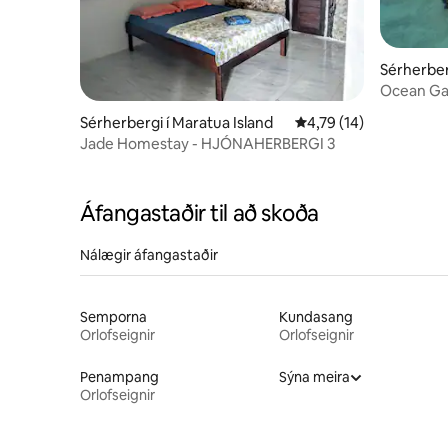
Sérherber
Ocean Gar
Sérherbergi í Maratua Island
4,79 af 5 í meðaleinku
4,79 (14)
Jade Homestay - HJÓNAHERBERGI 3
Áfangastaðir til að skoða
Nálægir áfangastaðir
Semporna
Kundasang
Orlofseignir
Orlofseignir
Penampang
Sýna meira
Orlofseignir