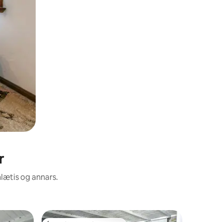
r
nlætis og annars.
Sérherbe