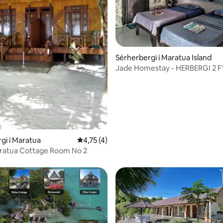
Sérherbergi í Maratua Island
Jade Homestay - HERBERGI 2 
gi í Maratua
4,75 af 5 í meðaleinkunn, 4 umsagnir
4,75 (4)
ratua Cottage Room No 2