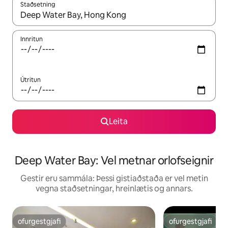
Staðsetning
Þegar niðurstöður liggja fyrir skaltu nota upp og niður örvalyk
Innritun
Útritun
Leita
Deep Water Bay: Vel metnar orlofseignir
Gestir eru sammála: Þessi gistiaðstaða er vel metin
vegna staðsetningar, hreinlætis og annars.
ofurgestgjafi
ofurgestgjafi
ofurgestgjafi
ofurgestgjafi