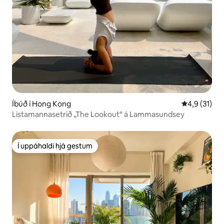
Íbúð í Hong Kong
4,9 af 5 í m
4,9 (31)
Listamannasetrið „The Lookout“ á Lammasundsey
Í uppáhaldi hjá gestum
Í uppáhaldi hjá gestum