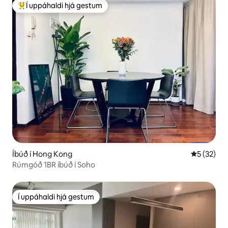
Í uppáhaldi hjá gestum
Í mestu uppáhaldi hjá gestum
Íbúð í Hong Kong
5 af 5 í m
5 (32)
Rúmgóð 1BR íbúð í Soho
Í uppáhaldi hjá gestum
Í uppáhaldi hjá gestum