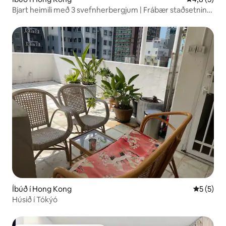
Bjart heimili með 3 svefnherbergjum | Frábær staðsetning
í Causeway Bay | Pláss fyrir 9
Íbúð í Hong Kong
5 af 5 í 
5 (5)
Húsið í Tókýó