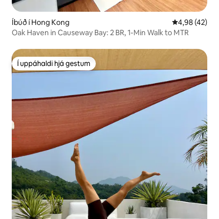
Íbúð í Hong Kong
4,98 af 5 í m
4,98 (42)
Oak Haven in Causeway Bay: 2 BR, 1-Min Walk to MTR
Í uppáhaldi hjá gestum
Í uppáhaldi hjá gestum