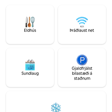
rúminu ef þú ert snemm
einstaka sjávarmenningu Hong Kong
göngufjarlægð frá
áður en það stígur á bátshúsið. The Black
marga sjávarrétta
Dragon Houseboat is fully equipped,
einstakar verslani
whether it is a karaoke, mahjong table,
notið yndislegrar stund
or a barbecue (BBQ) equipment, all
bókað fyrir MV kv
provide the perfect place for a
gathering of friends and family.Hér
Eldhús
Þráðlaust net
getur þú átt ógleymanlegt og
skemmtilegt kvöld með þremur
trúnaðarmönnum eða gömlum litlum,
knúsað sjávargoluna á veröndinni, notið
góðs matar og talað um lífið.
Gjaldfrjálst
Sundlaug
bílastæði á
staðnum