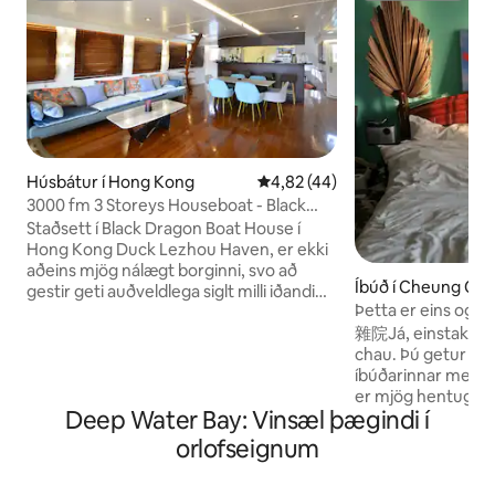
Húsbátur í Hong Kong
4,82 af 5 í meðaleinkunn, 44 u
4,82 (44)
3000 fm 3 Storeys Houseboat - Black
Dragon
Staðsett í Black Dragon Boat House í
Hong Kong Duck Lezhou Haven, er ekki
aðeins mjög nálægt borginni, svo að
Íbúð í Cheung Ch
gestir geti auðveldlega siglt milli iðandi
Þetta er eins og 
borgarinnar og friðsælu hafnarinnar,
Kong Yun Hao Sha
雜院Já, einstakt h
heldur einnig nálægt fræga
gráðu sjávarútsýn
chau. Þú getur no
sjávargarðinum, neðanjarðarlestin getur
Envelope eftir fræ
íbúðarinnar með 18
náð til og notað Hong Kong fiskihöfnina
Anjunhao
er mjög hentugt fy
til að skutla bátnum, ferlið sjálft er lítið
Deep Water Bay: Vinsæl þægindi í
að njóta eftirminni
ævintýri fullt af fiskihöfn, þú getur fylgst
einnig notið afsl
með daglegu lífi fiskimanna í næsta
orlofseignum
þessu frábæra sjáv
nágrenni og fundið fyrir hógværð og
gætir þú séð bestu
vinnusemi svo að fólk hafi verið sökkt í