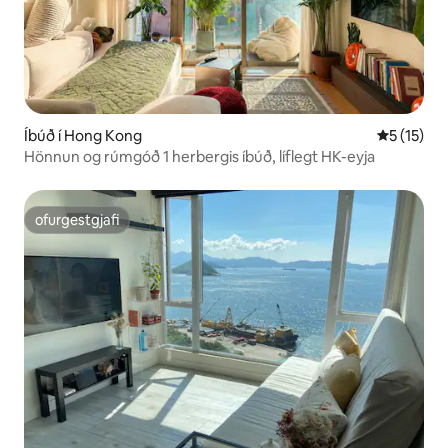
Íbúð í Hong Kong
5 af 5 í m
5 (15)
Hönnun og rúmgóð 1 herbergis íbúð, líflegt HK-eyja
ofurgestgjafi
ofurgestgjafi