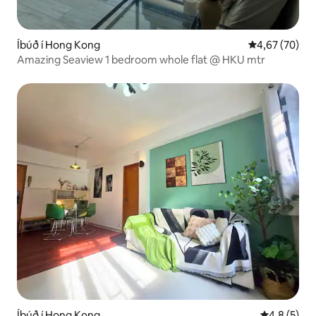
Íbúð í Hong Kong
4,67 af 5 í m
4,67 (70)
Amazing Seaview 1 bedroom whole flat @ HKU mtr
Íbúð í Hong Kong
4,8 af 5 í 
4,8 (5)