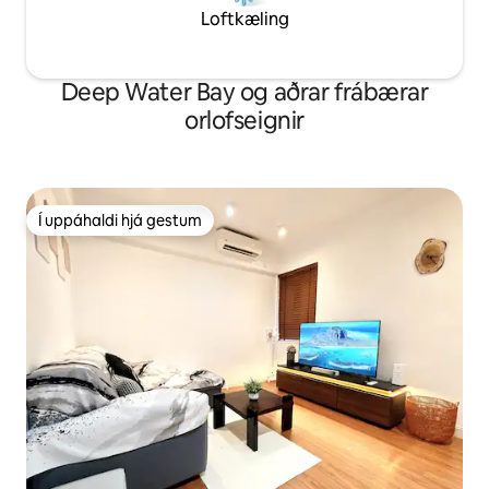
Loftkæling
Deep Water Bay og aðrar frábærar
orlofseignir
Í uppáhaldi hjá gestum
Í uppáhaldi hjá gestum