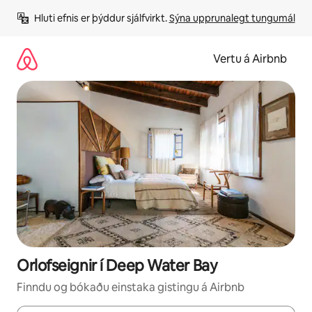
Stökkva
Hluti efnis er þýddur sjálfvirkt. 
Sýna upprunalegt tungumál
beint
að
efni
Vertu á Airbnb
Orlofseignir í Deep Water Bay
Finndu og bókaðu einstaka gistingu á Airbnb