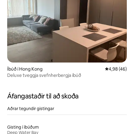
Íbúð í Hong Kong
4,98 af 5 í m
4,98 (46)
Deluxe tveggja svefnherbergja íbúð
Áfangastaðir til að skoða
Aðrar tegundir gistingar
Gisting í íbúðum
Deep Water Bay