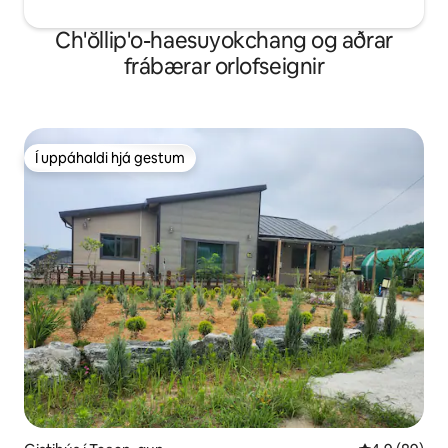
Ch'ŏllip'o-haesuyokchang og aðrar
frábærar orlofseignir
Í uppáhaldi hjá gestum
Í uppáhaldi hjá gestum