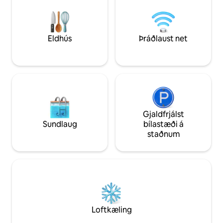
fiskiþorpi langar mig að bjóða gestum
Garorimman með út
sem vilja heilunarferð í náttúrunni. Því
furuskóg • Einkano
miður, en ef þú ert að skipuleggja
Næturlíf fullt af 
spennandi samkomuferð mæli ég
fullur af skógarfuglum • Grills
Eldhús
Þráðlaust net
virðingarfyllst með gistingu í öðrum
humar + eldstæði í
sérhæfðum lífeyrisbyggingum. Á annarri
ekki að hafa áhygg
hæð búa einnig þrír mjúkir hundar svo að
rigni • Afslöngun á opnu þakinu
ef þú vilt verja tíma með hundinum
[Uppbygging hússins] • Rúmgóð
þínum skaltu láta okkur vita fyrirfram og
sjávarútsýni • Þrjú svefnherbergi og tvö
við gefum hvolpinum heilunartíma. Allir
baðherbergi • Fullbúið eldhús og
sem sjá þessa grein eru með bjart bros,
borðbúnaður, vatnshreins
halda heilsu og eiga ánægjulega og
grillsvæði fyrir hu
Gjaldfrjálst
dýrmæta stund! Takk fyrir!
Þráðlaust net, snja
Sundlaug
bílastæði á
-4 bílar geta lagt
staðnum
Loftkæling