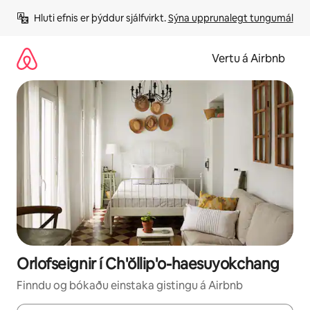
Stökkva
Hluti efnis er þýddur sjálfvirkt. 
Sýna upprunalegt tungumál
beint
að
efni
Vertu á Airbnb
Orlofseignir í Ch'ŏllip'o-haesuyokchang
Finndu og bókaðu einstaka gistingu á Airbnb