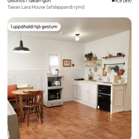
Gistihús í Taean-gun
4,9 af 5 í m
4,9 (89)
Taean Lara House (afslappandi rými)
Í uppáhaldi hjá gestum
Í uppáhaldi hjá gestum