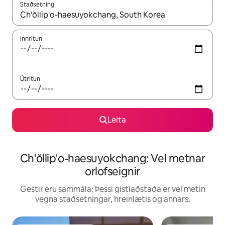
Staðsetning
Þegar niðurstöður liggja fyrir skaltu nota upp og niður örvalyk
Innritun
Útritun
Leita
Ch'ŏllip'o-haesuyokchang: Vel metnar
orlofseignir
Gestir eru sammála: Þessi gistiaðstaða er vel metin
vegna staðsetningar, hreinlætis og annars.