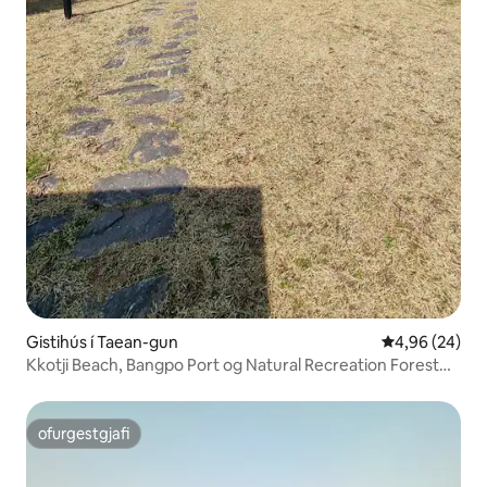
Gistihús í Taean-gun
4,96 af 5 í m
4,96 (24)
Kkotji Beach, Bangpo Port og Natural Recreation Forest
eru í nágrenninu. Rúmgóður garður # Herbergi í stíl við
einkahús 104
ofurgestgjafi
ofurgestgjafi