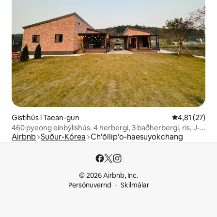
Gistihús í Taean-gun
4,81 af 5 í m
4,81 (27)
460 pyeong einbýlishús. 4 herbergi, 3 baðherbergi, ris, J-
Airbnb
Suður-Kórea
Ch'ŏllip'o-haesuyokchang
hús með viðbyggingu/allt að 16 manns
© 2026 Airbnb, Inc.
Persónuvernd
Skilmálar