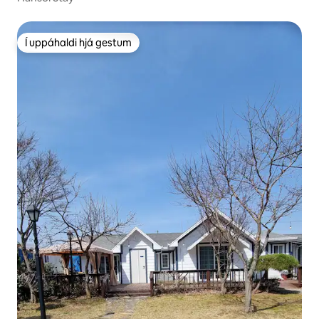
Í uppáhaldi hjá gestum
Í uppáhaldi hjá gestum