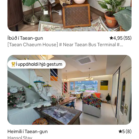
Íbúð í Taean-gun
4,95 af 5 í m
4,95 (55)
[Taean Chaeum House] # Near Taean Bus Terminal #
Gamseong Accommodation # 2 Bedrooms
Í uppáhaldi hjá gestum
Í mestu uppáhaldi hjá gestum
Heimili í Taean-gun
5 af 5 í 
5 (8)
Hansol Stay