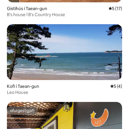
Gistihús í Taean-gun
5 af 5 í m
5 (17)
B's house l B's Country House
Kofi í Taean-gun
5 af 5 í 
5 (4)
Leo House
ofurgestgjafi
ofurgestgjafi