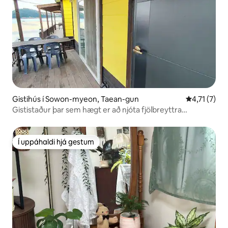
Gistihús í Sowon-myeon, Taean-gun
4,71 af 5 í 
4,71 (7)
Gististaður þar sem hægt er að njóta fjölbreyttra
afþreyingar í sjónum fyrir framan gistingu 6 pyeong
Í uppáhaldi hjá gestum
Í uppáhaldi hjá gestum