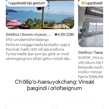
Í uppáhaldi hjá gestum
Í uppáhaldi hj
Í uppáhaldi hjá gestum
Í mestu uppáhald
Gistihús í Sowon-myeon, Ta
4,99 af 5 í meðaleinkunn, 238 u
4,99 (238)
ean-gun
Eftir umdæmisferðalanga
Þetta er tveggja hæða bústaður uppi á
Nazmak-hæð, rétt við sjávarsíðuna.
Gistihús í Taean-g
Fyrsta hæðin þar sem þú gistir er með
SUNOK_Hús sem ho
sérinngangi svo að þú getur notað alla
í Seohae. Sérstæð 
Við tökum hlé hérn
fyrstu hæðina (26 pyeong) sem
Einkavilla með sjá
sjálfstætt rými og gestgjafaparið nýtir
móður minnar til 
aðra hæðina. Það er vestar en það er
hjarta fjölskyldu 
vinsælt svo að þú getur séð
Ch'ŏllip'o-haesuyokchang: Vinsæl
eign sem fjölskyld
sólarupprásina innan úr húsinu á
byggði. Nafnið „S
morgnana, það er trjágróður í
þægindi í orlofseignum
nafni móður minna
nágrenninu og hellirinn við sjóinn Padori
fyrir sólarupprás o
Beach er nálægt svo að þú getur notið
vonum að þú gistir
mismunandi andrúmslofts. En þar sem
fjölskyldu þinni. • Sjaldgæfur staður til að
þetta er ekki gistiþorp en í rólegu
sjá sólarupprás yfi