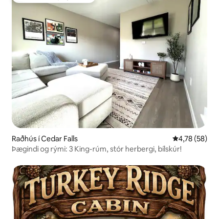
Í uppáhaldi hjá gestum
Raðhús í Cedar Falls
4,78 af 5 í m
4,78 (58)
Þægindi og rými: 3 King-rúm, stór herbergi, bílskúr!