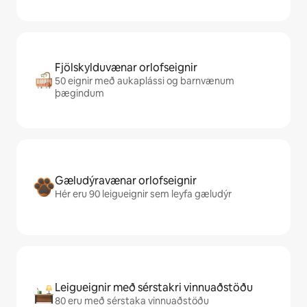
Fjölskylduvænar orlofseignir
50 eignir með aukaplássi og barnvænum
þægindum
Gæludýravænar orlofseignir
Hér eru 90 leigueignir sem leyfa gæludýr
Leigueignir með sérstakri vinnuaðstöðu
80 eru með sérstaka vinnuaðstöðu