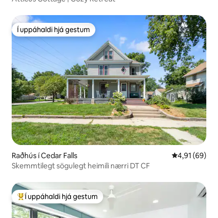
Í uppáhaldi hjá gestum
Í uppáhaldi hjá gestum
Raðhús í Cedar Falls
4,91 af 5 í m
4,91 (69)
Skemmtilegt sögulegt heimili nærri DT CF
Í uppáhaldi hjá gestum
Í mestu uppáhaldi hjá gestum