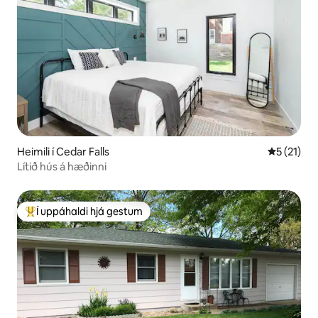
Heimili í Cedar Falls
5 af 5 í m
5 (21)
Lítið hús á hæðinni
Í uppáhaldi hjá gestum
Í mestu uppáhaldi hjá gestum