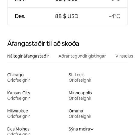
Des.
88 $ USD
-4°C
Áfangastaðir til að skoða
Nálægir áfangastaðir
Aðrar tegundir gistingar
Vinsælustu
Chicago
St. Louis
Orlofseignir
Orlofseignir
Kansas City
Minneapolis
Orlofseignir
Orlofseignir
Milwaukee
Omaha
Orlofseignir
Orlofseignir
Des Moines
Sýna meira
Orlofseignir