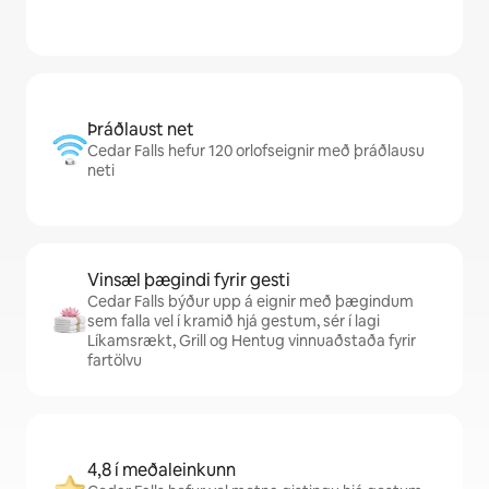
Þráðlaust net
Cedar Falls hefur 120 orlofseignir með þráðlausu
neti
Vinsæl þægindi fyrir gesti
Cedar Falls býður upp á eignir með þægindum
sem falla vel í kramið hjá gestum, sér í lagi
Líkamsrækt, Grill og Hentug vinnuaðstaða fyrir
fartölvu
4,8 í meðaleinkunn