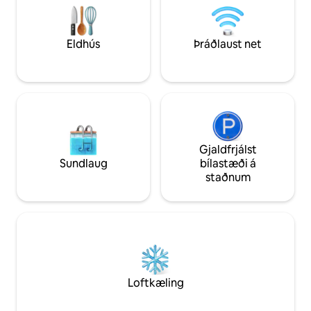
upp á stóla til að slaka á og grilla. Eignin
krefst þess að fara um þrjár tröppur upp
að veröndinni.
Eldhús
Þráðlaust net
Gjaldfrjálst
Sundlaug
bílastæði á
staðnum
Loftkæling