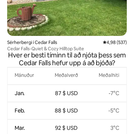
Sérherbergi í Cedar Falls
4,98 af 5 í me
4,98 (537)
Cedar Falls-Quiet & Cozy Hilltop Suite
Hver er besti tíminn til að njóta þess sem
Cedar Falls hefur upp á að bjóða?
Mánuður
Meðalverð
Meðalhiti
Jan.
87 $ USD
-7°C
Feb.
88 $ USD
-5°C
Mar.
92 $ USD
3°C