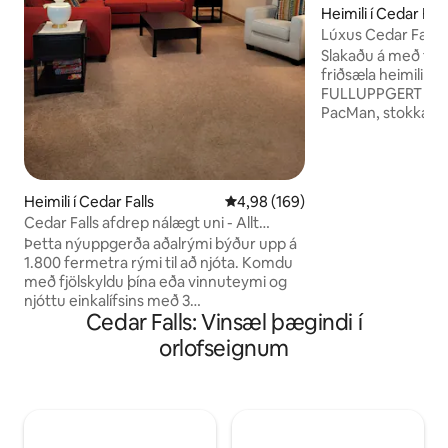
Heimili í Cedar Fall
Lúxus Cedar Falls
Theatre
Slakaðu á með fjöl
friðsæla heimili í r
FULLUPPGERT HEIM
PacMan, stokkabre
margt fleira! Stór
hentar vel til að 
skemmta gestum. Þ
sérstakur Mínútur
Heimili í Cedar Falls
4,98 af 5 í meðaleinkunn, 169 u
4,98 (169)
miðbæ Cedar Falls Innritun kl. 15:00
Cedar Falls afdrep nálægt uni - Allt
útritun kl. 10:00. Gjöld verða lögð á fyrir
aðalstigið
Þetta nýuppgerða aðalrými býður upp á
snemmbúna innritun/út
1.800 fermetra rými til að njóta. Komdu
bakgarður fyrir gæludýr . I
með fjölskyldu þína eða vinnuteymi og
gæludýr undir bóku
njóttu einkalífsins með 3
gjaldi.
Cedar Falls: Vinsæl þægindi í
svefnherbergjum, 2 fullbúnum
baðherbergjum, hálfu baði og þvottahúsi
orlofseignum
rétt hjá vel búnu eldhúsi. Fjölskylduvæna
hverfið býður upp á greiðan aðgang að
göngu- og hjólastígum. Ertu að fara í
vinnuferð? Þráðlausa netið okkar er
hratt og áreiðanlegt. Þilfarsvæðið býður