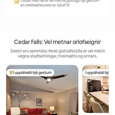
Cedar Falls hefur vel metna gistingu hjá gestum
en meðaleinkunnin er 4,8 af 5!
Cedar Falls: Vel metnar orlofseignir
Gestir eru sammála: Þessi gistiaðstaða er vel metin
vegna staðsetningar, hreinlætis og annars.
Í uppáhaldi hjá gestum
Í uppáhaldi hjá 
Í mestu uppáhaldi hjá gestum
Í uppáhaldi hjá 