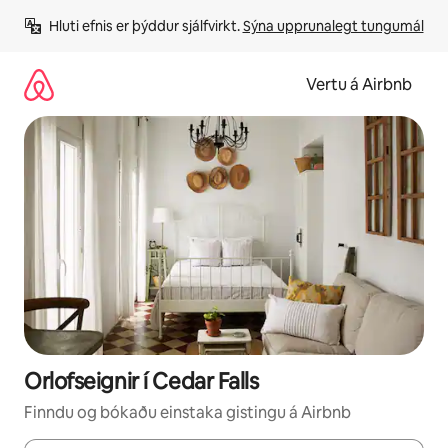
Stökkva
Hluti efnis er þýddur sjálfvirkt. 
Sýna upprunalegt tungumál
beint
að
efni
Vertu á Airbnb
Orlofseignir í Cedar Falls
Finndu og bókaðu einstaka gistingu á Airbnb