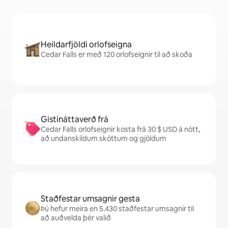
Heildarfjöldi orlofseigna
Cedar Falls er með 120 orlofseignir til að skoða
Gistináttaverð frá
Cedar Falls orlofseignir kosta frá 30 $ USD á nótt,
að undanskildum sköttum og gjöldum
Staðfestar umsagnir gesta
Þú hefur meira en 5.430 staðfestar umsagnir til
að auðvelda þér valið