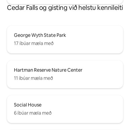
Cedar Falls og gisting við helstu kennileiti
George Wyth State Park
17 íbúar mæla með
Hartman Reserve Nature Center
11 íbúar mæla með
Social House
6 íbúar mæla með