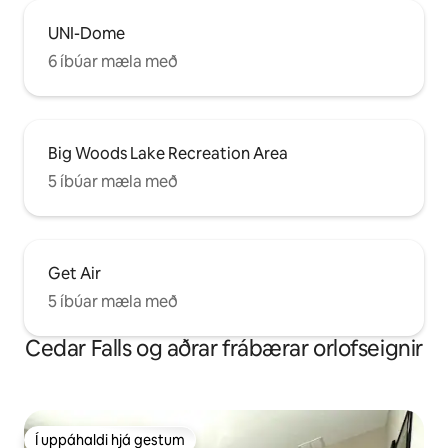
UNI-Dome
6 íbúar mæla með
Big Woods Lake Recreation Area
5 íbúar mæla með
Get Air
5 íbúar mæla með
Cedar Falls og aðrar frábærar orlofseignir
Í uppáhaldi hjá gestum