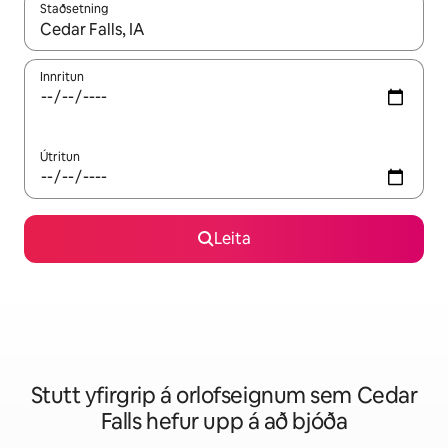
Staðsetning
Þegar niðurstöður liggja fyrir skaltu nota upp og niður örvalyk
Innritun
Útritun
Leita
Stutt yfirgrip á orlofseignum sem Cedar
Falls hefur upp á að bjóða