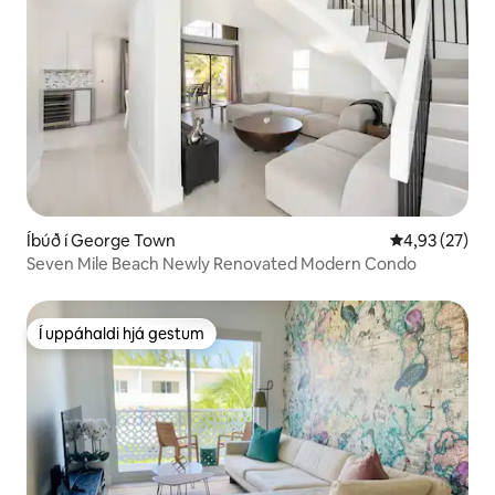
Íbúð í George Town
4,93 af 5 í m
4,93 (27)
Seven Mile Beach Newly Renovated Modern Condo
Í uppáhaldi hjá gestum
Í uppáhaldi hjá gestum