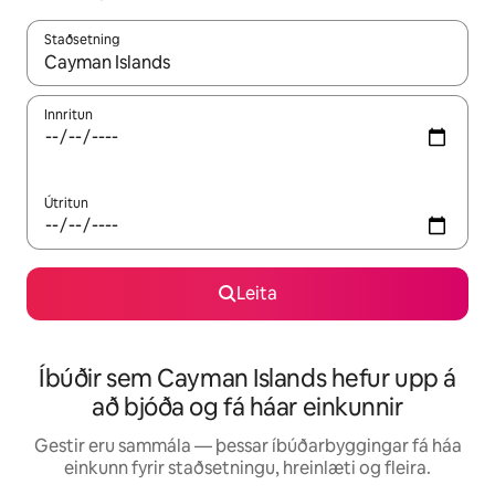
Staðsetning
Þegar niðurstöður liggja fyrir skaltu nota upp og niður örvalyk
Innritun
Útritun
Leita
Íbúðir sem Cayman Islands hefur upp á
að bjóða og fá háar einkunnir
Gestir eru sammála — þessar íbúðarbyggingar fá háa
einkunn fyrir staðsetningu, hreinlæti og fleira.