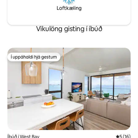
Loftkæling
Vikulöng gisting í íbúð
Í uppáhaldi hjá gestum
Í uppáhaldi hjá gestum
Íbúð í West Bay
5 af 5 í m
5 (16)