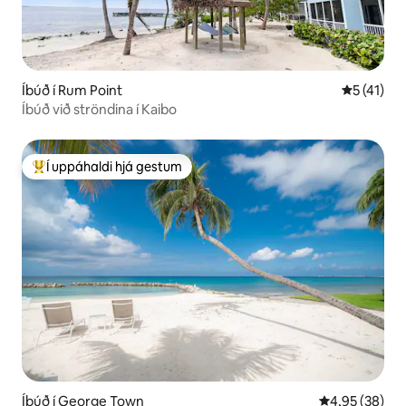
Íbúð í Rum Point
5 af 5 í m
5 (41)
Íbúð við ströndina í Kaibo
Í uppáhaldi hjá gestum
Í mestu uppáhaldi hjá gestum
Íbúð í George Town
4,95 af 5 í m
4,95 (38)