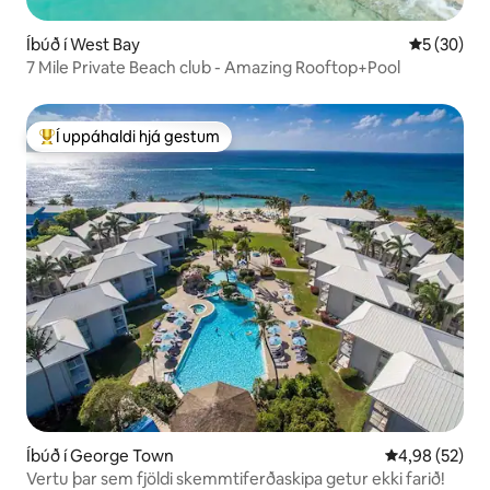
Íbúð í West Bay
5 af 5 í m
5 (30)
7 Mile Private Beach club - Amazing Rooftop+Pool
Í uppáhaldi hjá gestum
Í mestu uppáhaldi hjá gestum
Íbúð í George Town
4,98 af 5 í m
4,98 (52)
Vertu þar sem fjöldi skemmtiferðaskipa getur ekki farið!