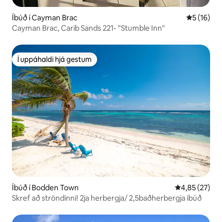
Íbúð í Cayman Brac
5 af 5 í m
5 (16)
Cayman Brac, Carib Sands 221- "Stumble Inn"
Í uppáhaldi hjá gestum
Í uppáhaldi hjá gestum
Íbúð í Bodden Town
4,85 af 5 í m
4,85 (27)
Skref að ströndinni! 2ja herbergja/ 2,5baðherbergja íbúð