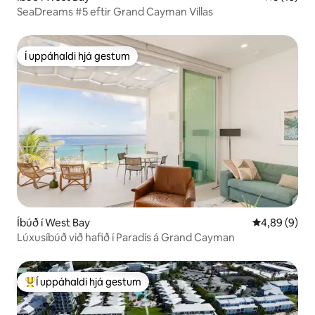
SeaDreams #5 eftir Grand Cayman Villas
Í uppáhaldi hjá gestum
Í uppáhaldi hjá gestum
Íbúð í West Bay
4,89 af 5 í 
4,89 (9)
Lúxusíbúð við hafið í Paradís á Grand Cayman
Í uppáhaldi hjá gestum
Í mestu uppáhaldi hjá gestum