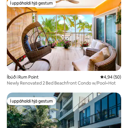
Í uppáhaldi hjá gestum
Í uppáhaldi hjá gestum
Íbúð í Rum Point
4,94 af 5 í m
4,94 (50)
Newly Renovated 2 Bed Beachfront Condo w/Pool+Hot
Í uppáhaldi hjá gestum
Í uppáhaldi hjá gestum