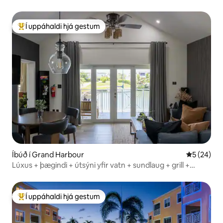
Í uppáhaldi hjá gestum
Í mestu uppáhaldi hjá gestum
Íbúð í Grand Harbour
5 af 5 í m
5 (24)
Lúxus + þægindi + útsýni yfir vatn + sundlaug + grill +
verönd
Í uppáhaldi hjá gestum
Í mestu uppáhaldi hjá gestum