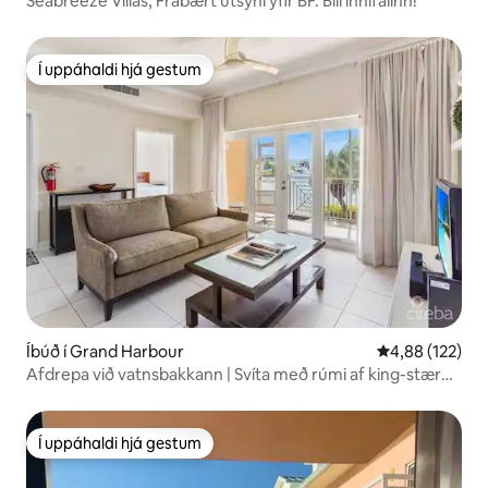
Seabreeze Villas, Frábært útsýni yfir BF. Bíll innifalinn!
Í uppáhaldi hjá gestum
Í uppáhaldi hjá gestum
Íbúð í Grand Harbour
4,88 af 5 í me
4,88 (122)
Afdrepa við vatnsbakkann | Svíta með rúmi af king-stærð
+ sundlaug + göngufæri
Í uppáhaldi hjá gestum
Í uppáhaldi hjá gestum