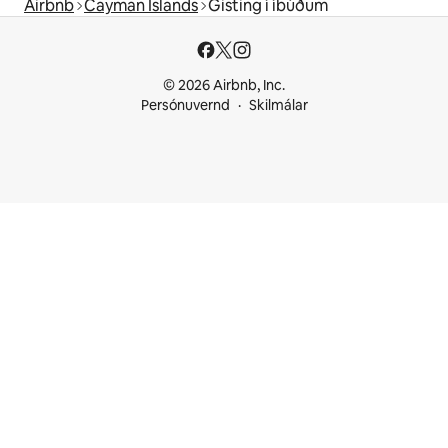
Airbnb
Cayman Islands
Gisting í íbúðum
© 2026 Airbnb, Inc.
Persónuvernd
Skilmálar