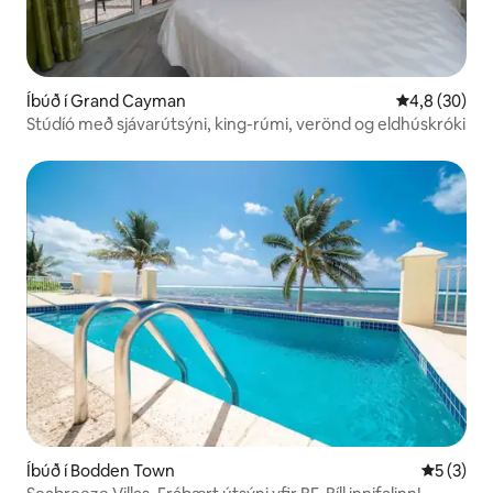
Íbúð í Grand Cayman
4,8 af 5 í m
4,8 (30)
Stúdíó með sjávarútsýni, king-rúmi, verönd og eldhúskróki
Íbúð í Bodden Town
5 af 5 í 
5 (3)