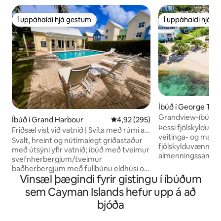
Í uppáhaldi hjá gestum
Í uppáhaldi hjá 
Í uppáhaldi hjá gestum
Í uppáhaldi hjá 
Íbúð í George To
Grandview-íbúð bei
Íbúð í Grand Harbour
4,92 af 5 í meðaleinkunn, 295 u
4,92 (295)
Þessi fjölskylduvæ
Friðsæl vist við vatnið | Svíta með rúmi af
veitinga- og mats
king-stærð | Sundlaug + verönd
Svalt, hreint og nútímalegt griðastaður
fjölskylduvænni af
með útsýni yfir vatnið; íbúð með tveimur
almenningssamgö
svefnherbergjum/tveimur
þennan stað vegna
baðherbergjum með fullbúnu eldhúsi og
fólksins, stemning
Vinsæl þægindi fyrir gistingu í íbúðum
stofu með öllum vinsælum þægindum
hverfisins. Eignin m
(þráðlaust net, kapalsjónvarp, Apple TV,
sem Cayman Islands hefur upp á að
ævintýramenn sem 
Netflix, Playstation leikjatölvu, miðlægri
bjóða
viðskiptaferðame
loftræstingu, straujárni og straubretti,
barnafjölskyldur. 
þvottavél og þurrkara, verönd utandyra,