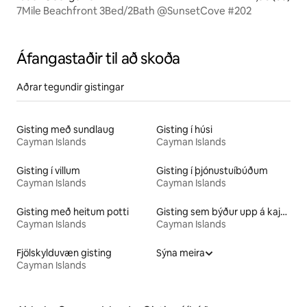
7Mile Beachfront 3Bed/2Bath @SunsetCove #202
Áfangastaðir til að skoða
Aðrar tegundir gistingar
Gisting með sundlaug
Gisting í húsi
Cayman Islands
Cayman Islands
Gisting í villum
Gisting í þjónustuíbúðum
Cayman Islands
Cayman Islands
Gisting með heitum potti
Gisting sem býður upp á kajak
Cayman Islands
Cayman Islands
Fjölskylduvæn gisting
Sýna meira
Cayman Islands