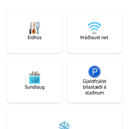
sundlaugina á Sev
sundlaug og ókeypis bílastæði) -
heitum potti með ú
þægilega staðsett í Grand Harbour. The
með bestu sólsetr
Shoppes at Grand Harbour, & Harbour
boðið upp á tennisv
Walk eru við hliðina. Fullkomið til að
skoða og njóta alls þess sem Cayman-
eyjar hafa upp á að bjóða.
Eldhús
Þráðlaust net
Gjaldfrjálst
Sundlaug
bílastæði á
staðnum