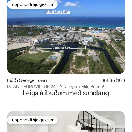
Í uppáhaldi hjá gestum
Í uppáhaldi hjá gestum
Íbúð í George Town
4,86 af 5 í me
4,86 (101)
ISLAND FURUVILLUR 24 - Á fallegu 7 Mile Beach!
Leiga á íbúðum með sundlaug
Í uppáhaldi hjá gestum
Í uppáhaldi hjá gestum