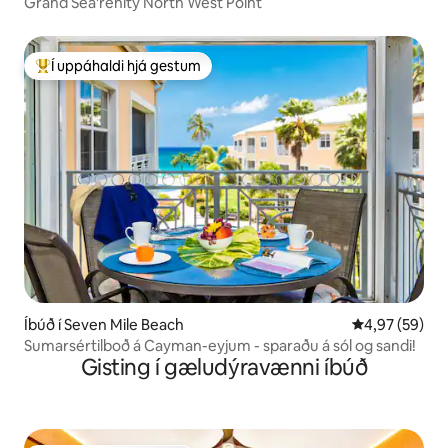
Grand Sea'renity North West Point
Í uppáhaldi hjá gestum
Í mestu uppáhaldi hjá gestum
Íbúð í Seven Mile Beach
4,97 af 5 í m
4,97 (59)
Sumarsértilboð á Cayman-eyjum - sparaðu á sól og sandi!
Gisting í gæludýravænni íbúð