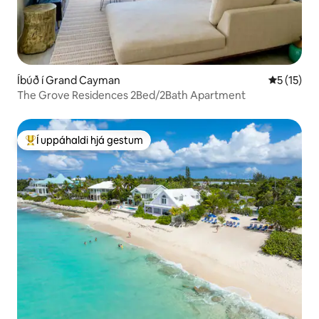
Íbúð í Grand Cayman
5 af 5 í m
5 (15)
The Grove Residences 2Bed/2Bath Apartment
Í uppáhaldi hjá gestum
Í mestu uppáhaldi hjá gestum