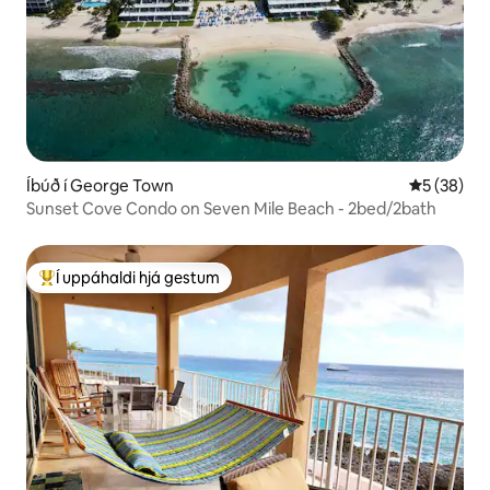
Íbúð í George Town
5 af 5 í m
5 (38)
Sunset Cove Condo on Seven Mile Beach - 2bed/2bath
Í uppáhaldi hjá gestum
Í mestu uppáhaldi hjá gestum