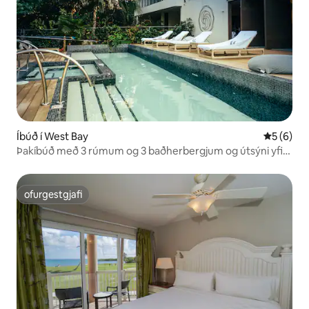
Íbúð í West Bay
5 af 5 í 
5 (6)
Þakíbúð með 3 rúmum og 3 baðherbergjum og útsýni yfir
hafið í Grand Cayman
ofurgestgjafi
ofurgestgjafi