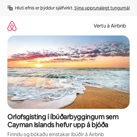
Stökkva
Hluti efnis er þýddur sjálfvirkt. 
Sýna upprunalegt tungumál
beint
að
efni
Vertu á Airbnb
Orlofsgisting í íbúðarbyggingum sem
Cayman Islands hefur upp á bjóða
Finndu og bókaðu einstakar íbúðir á Airbnb