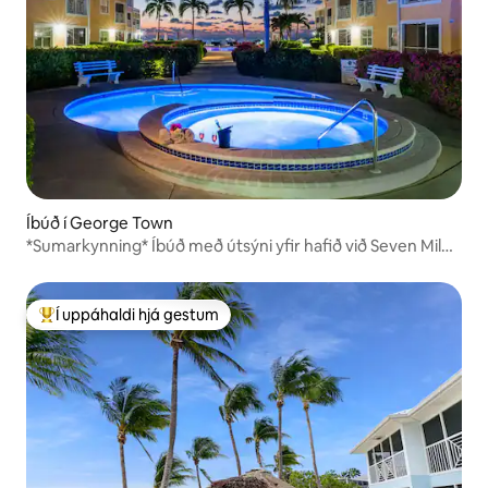
Íbúð í George Town
*Sumarkynning* Íbúð með útsýni yfir hafið við Seven Mile
Beach
Í uppáhaldi hjá gestum
Í mestu uppáhaldi hjá gestum