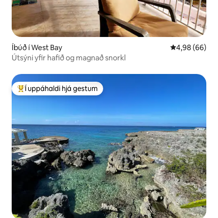
Íbúð í West Bay
4,98 af 5 í m
4,98 (66)
Útsýni yfir hafið og magnað snorkl
Í uppáhaldi hjá gestum
Í mestu uppáhaldi hjá gestum