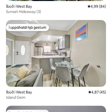
Íbúð í West Bay
4,99 af 5 í m
4,99 (84)
Sunset Hideaway (3)
Í uppáhaldi hjá gestum
Í uppáhaldi hjá gestum
Íbúð í West Bay
4,87 af 5 í m
4,87 (45)
Island Gem