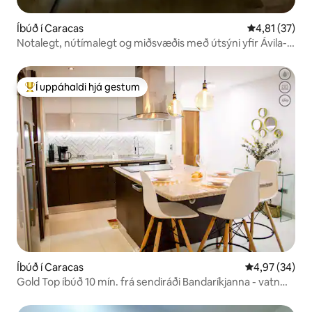
Íbúð í Caracas
4,81 af 5 í m
4,81 (37)
Notalegt, nútímalegt og miðsvæðis með útsýni yfir Ávila-
fjallið.
Í uppáhaldi hjá gestum
Í mestu uppáhaldi hjá gestum
Íbúð í Caracas
4,97 af 5 í m
4,97 (34)
Gold Top íbúð 10 mín. frá sendiráði Bandaríkjanna - vatn
allan sólarhringinn