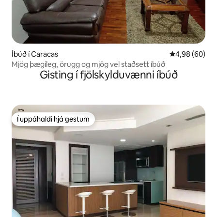
Íbúð í Caracas
4,98 af 5 í m
4,98 (60)
Mjög þægileg, örugg og mjög vel staðsett íbúð
Gisting í fjölskylduvænni íbúð
Í uppáhaldi hjá gestum
Í uppáhaldi hjá gestum