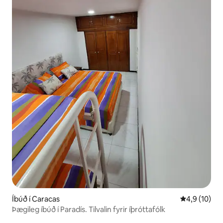
Íbúð í Caracas
4,9 af 5 í m
4,9 (10)
Þægileg íbúð í Paradís. Tilvalin fyrir íþróttafólk