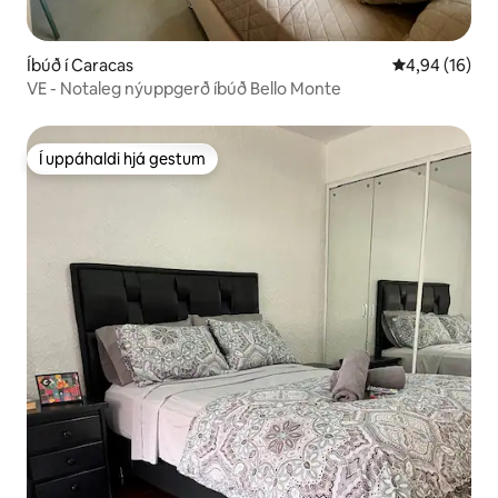
Íbúð í Caracas
4,94 af 5 í m
4,94 (16)
VE - Notaleg nýuppgerð íbúð Bello Monte
Í uppáhaldi hjá gestum
Í uppáhaldi hjá gestum