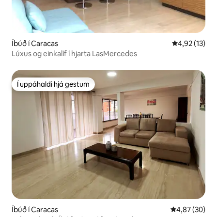
Íbúð í Caracas
4,92 af 5 í m
4,92 (13)
Lúxus og einkalíf í hjarta LasMercedes
Í uppáhaldi hjá gestum
Í uppáhaldi hjá gestum
Íbúð í Caracas
4,87 af 5 í m
4,87 (30)