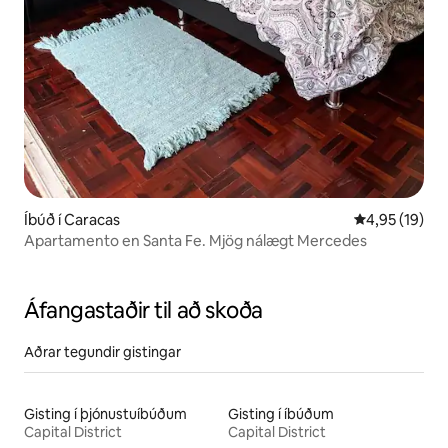
Íbúð í Caracas
4,95 af 5 í m
4,95 (19)
Apartamento en Santa Fe. Mjög nálægt Mercedes
Áfangastaðir til að skoða
Aðrar tegundir gistingar
Gisting í þjónustuíbúðum
Gisting í íbúðum
Capital District
Capital District