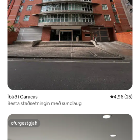
Íbúð í Caracas
4,96 af 5 í m
4,96 (25)
Besta staðsetningin með sundlaug
ofurgestgjafi
ofurgestgjafi