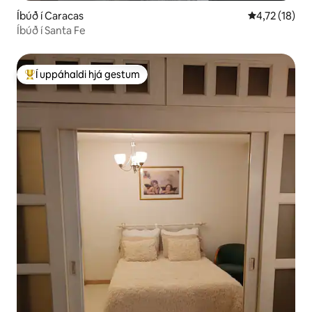
Íbúð í Caracas
4,72 af 5 í m
4,72 (18)
Íbúð í Santa Fe
Í uppáhaldi hjá gestum
Í mestu uppáhaldi hjá gestum