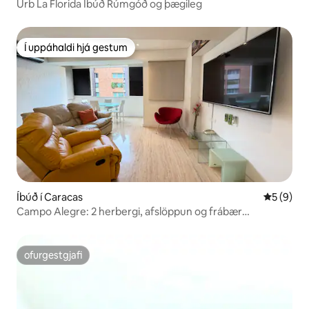
Urb La Florida Íbúð Rúmgóð og þægileg
Í uppáhaldi hjá gestum
Í uppáhaldi hjá gestum
Íbúð í Caracas
5 af 5 í 
5 (9)
Campo Alegre: 2 herbergi, afslöppun og frábær
staðsetning
ofurgestgjafi
ofurgestgjafi