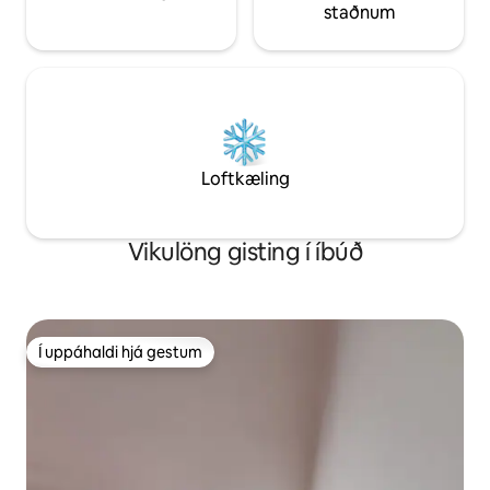
staðnum
Loftkæling
Vikulöng gisting í íbúð
Í uppáhaldi hjá gestum
Í uppáhaldi hjá gestum