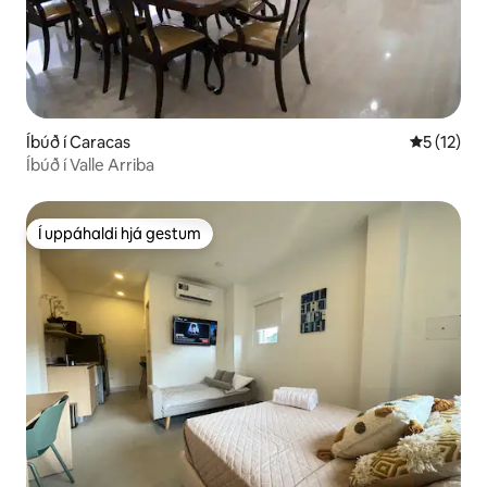
Íbúð í Caracas
5 af 5 í m
5 (12)
Íbúð í Valle Arriba
Í uppáhaldi hjá gestum
Í uppáhaldi hjá gestum