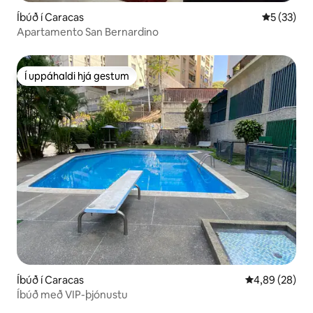
Íbúð í Caracas
5 af 5 í m
5 (33)
Apartamento San Bernardino
Í uppáhaldi hjá gestum
Í uppáhaldi hjá gestum
Íbúð í Caracas
4,89 af 5 í m
4,89 (28)
Íbúð með VIP-þjónustu