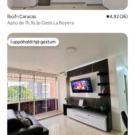
Íbúð í Caracas
4,92 af 5 í m
4,92 (26)
Apto de 1h,1b,1p Oasis La Boyera
Í uppáhaldi hjá gestum
Í uppáhaldi hjá gestum