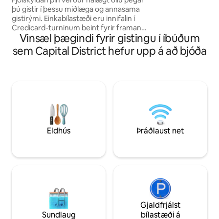
frístundarferðame
þú gistir í þessu miðlæga og annasama
að nálgast það se
gistirými. Einkabílastæði eru innifalin í
að bjóða. Athuga
Credicard-turninum beint fyrir framan
bílastæðanna ætti 
Vinsæl þægindi fyrir gistingu í íbúðum
gististaðinn, hinum megin við götuna, og
2 metrum.
eru opin frá kl. 06:00 til 21:00, en lokuð á
sem Capital District hefur upp á að bjóða
sunnudögum og frídögum. Sjálfstætt
vatn allan sólarhringinn
Verslunarmiðstöðvar með bílastæðum
allan sólarhringinn, bílaleiga,
kvikmyndahús, matarmarkaðir, sendiráð,
almenningssamgöngur, veitingastaðir,
verslanir, BECO, EPA, apótek,
næturklúbbar, matvöruverslanir,
almenningsgarðar, hótel o.s.frv.
Eldhús
Þráðlaust net
Gjaldfrjálst
Sundlaug
bílastæði á