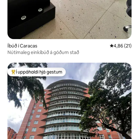
Íbúð í Caracas
4,86 af 5 í m
4,86 (21)
Nútímaleg einkíbúð á góðum stað
Í uppáhaldi hjá gestum
Í mestu uppáhaldi hjá gestum