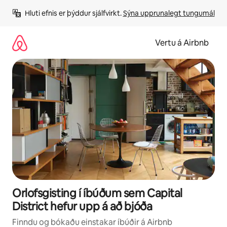
Stökkva
Hluti efnis er þýddur sjálfvirkt. 
Sýna upprunalegt tungumál
beint
að
efni
Vertu á Airbnb
Orlofsgisting í íbúðum sem Capital
District hefur upp á að bjóða
Finndu og bókaðu einstakar íbúðir á Airbnb