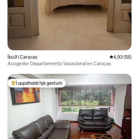
Íbúð í Caracas
4,93 af 5 í m
4,93 (55)
Acogedor Departamento Vacacional en Caracas
Í uppáhaldi hjá gestum
Í mestu uppáhaldi hjá gestum