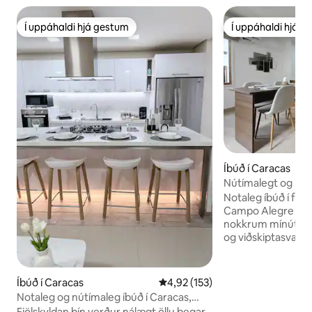
Í uppáhaldi hjá gestum
Í uppáhaldi hjá 
Í uppáhaldi hjá gestum
Í uppáhaldi hjá 
Íbúð í Caracas
Nútímalegt og þæg
Notaleg íbúð í fá
Campo Alegre í Ca
nokkrum mínútum f
og viðskiptasvæð
veitingastöðum, k
verslunarmiðstöð
tvö svefnherbergi
Íbúð í Caracas
4,92 af 5 í meðaleinkunn, 153 u
4,92 (153)
innréttingar og úts
Notaleg og nútímaleg íbúð í Caracas,
golfvellina. Tilvali
chacao
Fjölskyldan þín verður nálægt öllu þegar