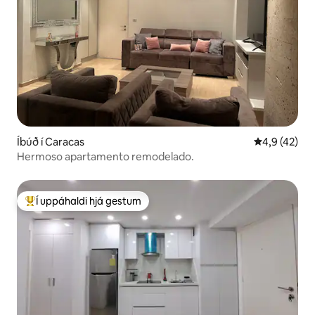
Íbúð í Caracas
4,9 af 5 í m
4,9 (42)
Hermoso apartamento remodelado.
Í uppáhaldi hjá gestum
Í mestu uppáhaldi hjá gestum