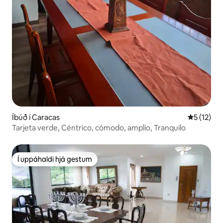
Íbúð í Caracas
5 af 5 í m
5 (12)
Tarjeta verde, Céntrico, cómodo, amplio, Tranquilo
Í uppáhaldi hjá gestum
Í uppáhaldi hjá gestum