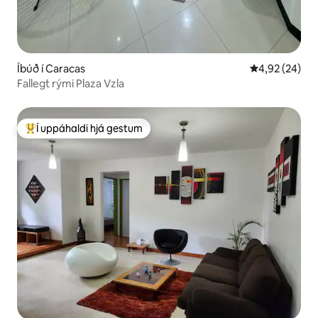
Íbúð í Caracas
4,92 af 5 í m
4,92 (24)
Fallegt rými Plaza Vzla
Í uppáhaldi hjá gestum
Í mestu uppáhaldi hjá gestum