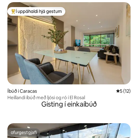
Í uppáhaldi hjá gestum
Í mestu uppáhaldi hjá gestum
Íbúð í Caracas
5 af 5 í m
5 (12)
Heillandi íbúð með ljósi og ró í El Rosal
Gisting í einkaíbúð
ofurgestgjafi
ofurgestgjafi