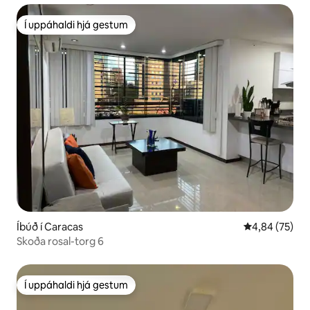
Í uppáhaldi hjá gestum
Í uppáhaldi hjá gestum
Íbúð í Caracas
4,84 af 5 í m
4,84 (75)
Skoða rosal-torg 6
Í uppáhaldi hjá gestum
Í uppáhaldi hjá gestum