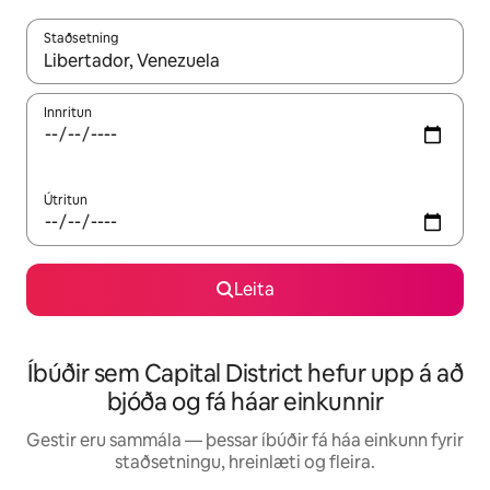
Staðsetning
Þegar niðurstöður liggja fyrir skaltu nota upp og niður örvalyk
Innritun
Útritun
Leita
Íbúðir sem Capital District hefur upp á að
bjóða og fá háar einkunnir
Gestir eru sammála — þessar íbúðir fá háa einkunn fyrir
staðsetningu, hreinlæti og fleira.