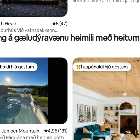
Sedrusfjallaskáli í 4 mín. fjarlæg
skíðabrekku
uth Head
5 af 5 í meðaleinkunn, 47 umsagnir
5 (47)
mburhús Við vatnsbakkann
ng á gæludýravænu heimili með heitum
einstakt nútímalegt
haldi hjá gestum
Í uppáhaldi hjá gestum
uppáhaldi hjá gestum
Í mestu uppáhaldi hjá gestum
nn, 93 umsagnir
í Juniper Mountain
4,95 af 5 í meðaleinkunn, 131 umsagnir
4,95 (131)
við Mira-ána með heitum potti