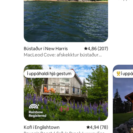
sjávarúts
Bústaður í New Harris
4,86 af 5 í meðaleinkun
4,86 (207)
MacLeod Cove: afskekktur bústaður
með einkaströnd
Í uppáhaldi hjá gestum
Í uppá
Í uppáhaldi hjá gestum
Í mestu 
Kofi í Englishtown
4,94 af 5 í meðaleinku
4,94 (78)