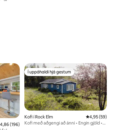
Í uppáhaldi hjá gestum
Í uppáhaldi hjá gestum
Kofi í Rock Elm
4,95 af 5 í meðaleink
4,95 (59)
Kofi með aðgengi að ánni • Engin gjöld •
,86 af 5 í meðaleinkunn, 196 umsagnir
4,86 (196)
Gæludýravænn