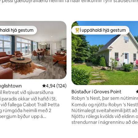
þessi gæludýravænu heimili fá háar einkunnir fyrir staðsetningu
haldi hjá gestum
Í uppáhaldi hjá gestum
uppáhaldi hjá gestum
Í mestu uppáhaldi hjá gestum
Englishtown
4,94 af 5 í meðaleinkunn, 124 umsagnir
4,94 (124)
Bústaður í Groves Point
4
l Retreat við sjávarsíðuna
n, 103 umsagnir
Robyn 's Nest, þar sem nútímin
 paradís okkar við hafið í St.
landinu
Komdu og njóttu Robyn 's Nest
við fallega Cabot Trail! Þetta
Nútímalegt sveitaheimili þitt a
g rúmgóða heimili með 2
Njóttu rólegs kvölds við eldinn 
bergjum býður upp á
strendurnar í nágrenninu að degi
nun og opna skipulagningu.
kvöldin er hægt að njóta afþrey
s fyrir sex manns með
staðnum í nágrenninu. Eða ski
bergi með queen-rúmi,