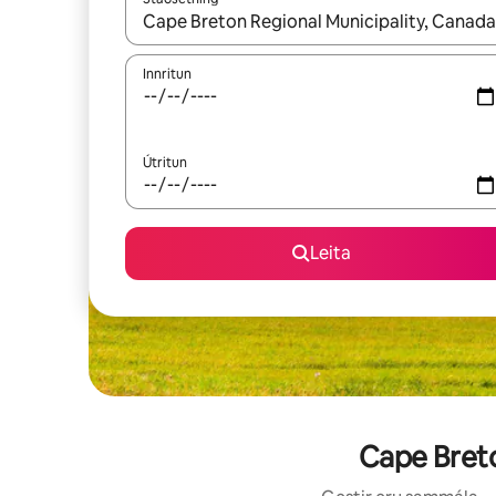
Þegar niðurstöður liggja fyrir skaltu nota upp og
Innritun
Útritun
Leita
Cape Breto