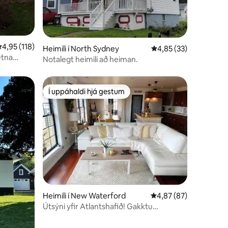
,95 af 5 í meðaleinkunn, 118 umsagnir
4,95 (118)
Heimili í North Sydney
4,85 af 5 í meðaleink
4,85 (33)
útna
Notalegt heimili að heiman.
töðum
Í uppáhaldi hjá gestum
Í uppáhaldi hjá gestum
Heimili í New Waterford
4,87 af 5 í meðaleink
4,87 (87)
Útsýni yfir Atlantshafið! Gakktu
meðfram sjónum