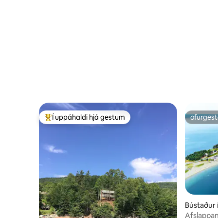
Í uppáhaldi hjá gestum
ofurgest
Í mestu uppáhaldi hjá gestum
ofurgest
Bústaður 
Afslappan