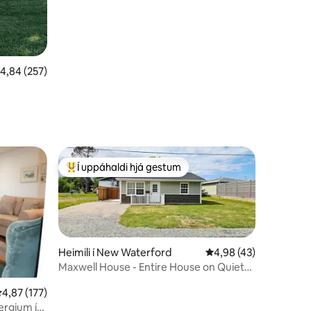
,84 af 5 í meðaleinkunn, 257 umsagnir
4,84 (257)
Í uppáhaldi hjá gestum
Í mestu uppáhaldi hjá gestum
Heimili í New Waterford
4,98 af 5 í meðaleink
4,98 (43)
Maxwell House - Entire House on Quiet
Street!
,87 af 5 í meðaleinkunn, 177 umsagnir
4,87 (177)
rgjum í