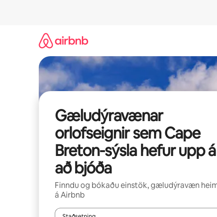
Stökkva
beint
að
efni
Gæludýravænar
orlofseignir sem Cape
Breton-sýsla hefur upp á
að bjóða
Finndu og bókaðu einstök, gæludýravæn heimi
á Airbnb
Staðsetning