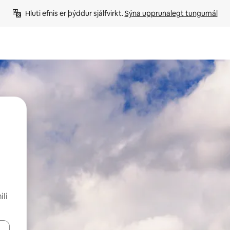
Hluti efnis er þýddur sjálfvirkt. 
Sýna upprunalegt tungumál
li