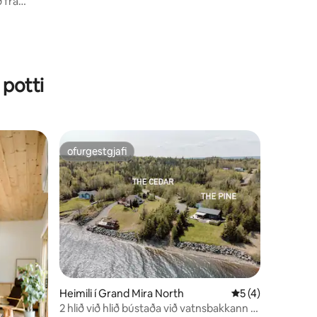
ð frá
 potti
ofurgestgjafi
ofurgestgjafi
Heimili í Grand Mira North
5 af 5 í meðalein
5 (4)
2 hlið við hlið bústaða við vatnsbakkann /