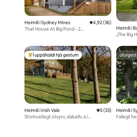
Heimili í Sydney Mines
4,92 af 5 í meðaleinku
4,92 (36)
Heimili í 
That House At Big Pond - 2
„The Big 
svefnherbergi 1 baðherbergi með útsýni
yfir hafið
Í uppáhaldi hjá gestum
ofurgest
Í mestu uppáhaldi hjá gestum
ofurgest
Heimili í Irish Vale
5 af 5 í meðaleinku
5 (33)
Heimili í 
Stórkostlegt útsýni, slakaðu á í
Fallegt he
þægindum