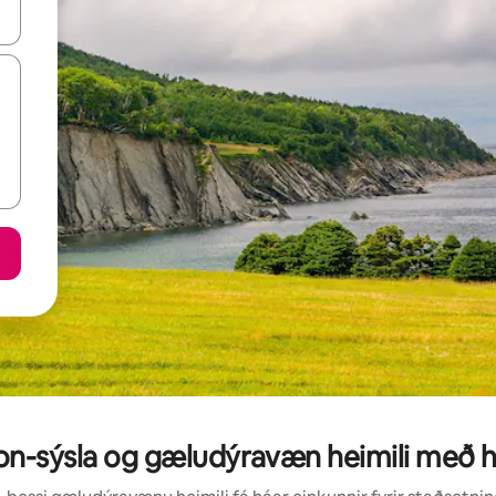
 niður örvalyklana eða skoða með því að snerta eða strjúka.
n-sýsla og gæludýravæn heimili með h