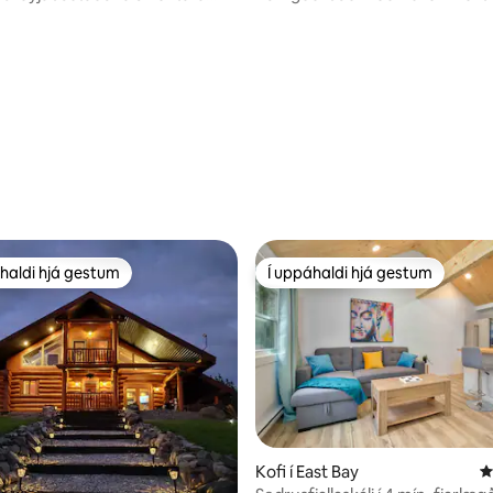
ýni
rólegu hverfi
n, 207 umsagnir
haldi hjá gestum
Í uppáhaldi hjá gestum
uppáhaldi hjá gestum
Í uppáhaldi hjá gestum
nn, 78 umsagnir
Kofi í East Bay
4