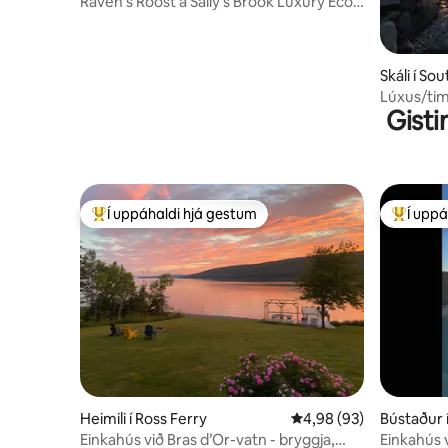
Raven's Roost á Sally's Brook Luxury Eco-
Resort
Skáli í So
Lúxus/ti
Gisti
Notalegt 
Í uppáhaldi hjá gestum
Í uppá
Í mestu uppáhaldi hjá gestum
Í mestu 
Heimili í Ross Ferry
4,98 af 5 í meðaleinku
4,98 (93)
Bústaður 
Einkahús við Bras d’Or-vatn - bryggja,
Einkahús 