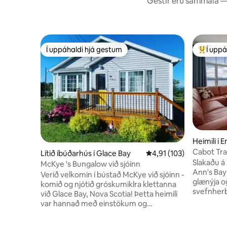
Gestir eru sammála — 
Í uppáhaldi hjá gestum
Í uppá
Í uppáhaldi hjá gestum
Í mestu 
Heimili í 
Cabot Trai
Lítið íbúðarhús í Glace Bay
4,91 af 5 í meðaleinkun
4,91 (103)
Slakaðu á í
McKye 's Bungalow við sjóinn
Ann's Bay 
Verið velkomin í bústað McKye við sjóinn -
glænýja o
komið og njótið gróskumiklra klettanna
svefnher
við Glace Bay, Nova Scotia! Þetta heimili
nútímahön
var hannað með einstökum og
Svefnplás
sérstökum atriðum til að höfða til alls
svefnher
konar ferðamanna. Við sjáum um þig