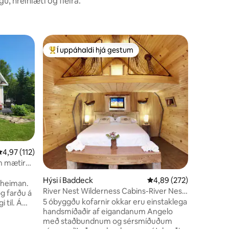
, hreinlæti og fleira.
Trúarleg 
Í uppáhaldi hjá gestum
Í uppáh
Í mestu uppáhaldi hjá gestum
Í uppáh
Mines
Afdrep við
mínútur a
Njóttu n
endurnýja
breytt í
og 1 stó
hégóma a
Það státa
eldhúsi. Þó að það sé kjallari eru nokkrir
stigar ti
inngangar
,97 af 5 í meðaleinkunn, 112 umsagnir
4,97 (112)
breiðir. Hver bdrm er með stórum glugga
n mætir
og svörtum gl
!
jarðhita ti
Hýsi í Baddeck
4,89 af 5 í meðaleinku
4,89 (272)
ð heiman.
og gælud
River Nest Wilderness Cabins-River Nest
og farðu á
vinsamleg
Cabin #3
5 óbyggðu kofarnir okkar eru einstaklega
 til. Á
handsmíðaðir af eigandanum Angelo
ingar á
með staðbundnum og sérsmíðuðum
puleggðu