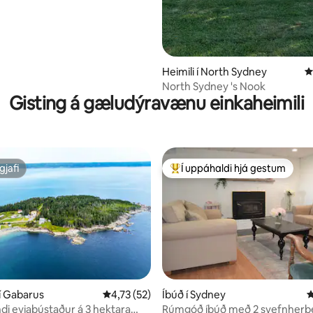
Heimili í North Sydney
4
North Sydney 's Nook
Gisting á gæludýravænu einkaheimili
gjafi
Í uppáhaldi hjá gestum
gjafi
Í mestu uppáhaldi hjá gestum
í Gabarus
4,73 af 5 í meðaleinkunn, 52 umsagnir
4,73 (52)
Íbúð í Sydney
4
di eyjabústaður á 3 hektara
Rúmgóð íbúð með 2 svefnherbe