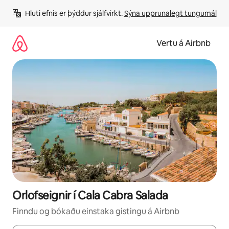
Stökkva
Hluti efnis er þýddur sjálfvirkt. 
Sýna upprunalegt tungumál
beint
að
efni
Vertu á Airbnb
Orlofseignir í Cala Cabra Salada
Finndu og bókaðu einstaka gistingu á Airbnb