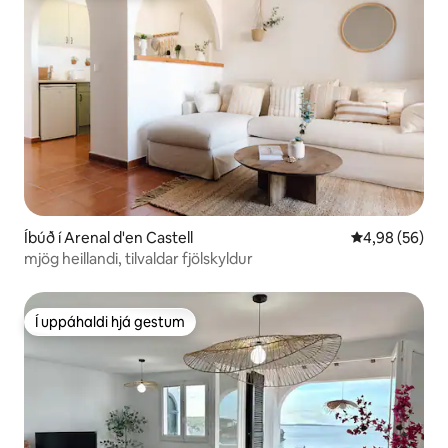
Íbúð í Arenal d'en Castell
4,98 af 5 í m
4,98 (56)
mjög heillandi, tilvaldar fjölskyldur
Í uppáhaldi hjá gestum
Í uppáhaldi hjá gestum