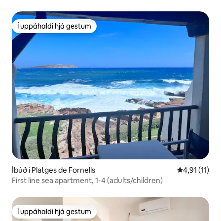
Í uppáhaldi hjá gestum
Í uppáhaldi hjá gestum
Íbúð í Platges de Fornells
4,91 af 5 í m
4,91 (11)
First line sea apartment, 1-4 (adults/children)
Í uppáhaldi hjá gestum
Í uppáhaldi hjá gestum