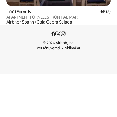
Íbúð í Fornells
5 af 5 í 
5 (5)
APARTMENT FORNELLS FRONT AL MAR
Airbnb
Spánn
Cala Cabra Salada
© 2026 Airbnb, Inc.
Persónuvernd
Skilmálar