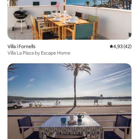
Villa í Fornells
4,93 af 5 í m
4,93 (42)
Villa La Plaza by Escape Home