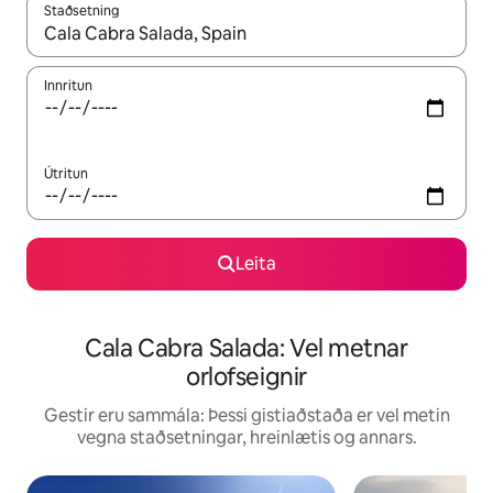
Staðsetning
Þegar niðurstöður liggja fyrir skaltu nota upp og niður örvalyk
Innritun
Útritun
Leita
Cala Cabra Salada: Vel metnar
orlofseignir
Gestir eru sammála: Þessi gistiaðstaða er vel metin
vegna staðsetningar, hreinlætis og annars.