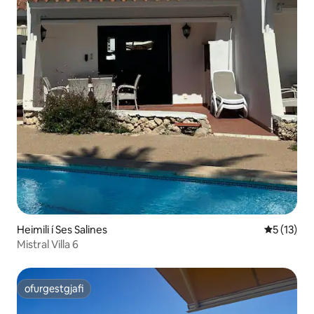
Heimili í Ses Salines
5 af 5 í m
5 (13)
Mistral Villa 6
ofurgestgjafi
ofurgestgjafi