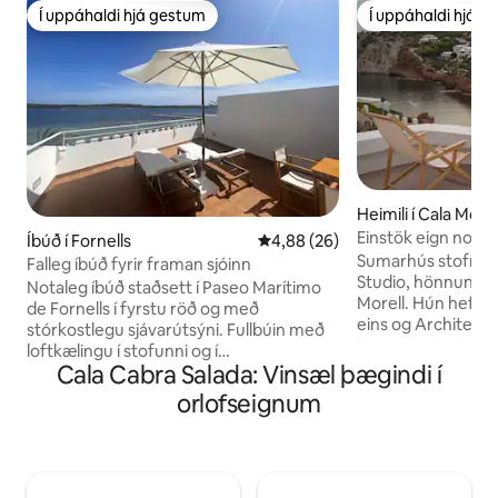
Í uppáhaldi hjá gestum
Í uppáhaldi hjá 
Í uppáhaldi hjá gestum
Í uppáhaldi hjá 
Heimili í Cala Morel
Einstök eign nokkr
Íbúð í Fornells
4,88 af 5 í meðaleinkunn, 26 u
4,88 (26)
Menorca
Sumarhús stofnen
Falleg íbúð fyrir framan sjóinn
Studio, hönnunarst
Notaleg íbúð staðsett í Paseo Marítimo
Morell. Hún hefur v
de Fornells í fyrstu röð og með
eins og Architect
stórkostlegu sjávarútsýni. Fullbúin með
endurbætt á þessu
loftkælingu í stofunni og í
hágæðaefnum og sé
Cala Cabra Salada: Vinsæl þægindi í
svefnherberginu ásamt ókeypis aðgangi
birtu og smáatriði.
að þráðlausu neti. Í íbúðinni er
orlofseignum
fjarlægð frá vatni
aðalsvefnherbergi með hjónarúmi, eitt
það upp á þrjár ei
baðherbergi, stofa með sjónvarpi,
morgunverð í sóli
fullbúið eldhús með ísskáp,
sólsetur, beinan a
uppþvottavél, þvottavél, ofn og
róðrarbretti og ek