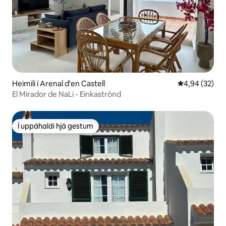
Heimili í Arenal d'en Castell
4,94 af 5 í m
4,94 (32)
El Mirador de NaLi - Einkaströnd
Í uppáhaldi hjá gestum
Í uppáhaldi hjá gestum