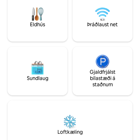
örbylgjuofn. Stór verönd með borði og
Staður til að aften
stólum þar sem þú munt njóta
stórkostlegs útsýnis yfir Fornells-flóa.
Staðsett við göngugötuna í 100 metra
fjarlægð frá miðbænum. Engin viðskipta-
Eldhús
Þráðlaust net
eða atvinnustarfsemi í nágrenninu er
líkleg til að valda óþægindum að nóttu til.
Þægindi: Þvottavél, Uppþvottavél, Ketill,
Sjónvarp, Verönd, Eldhús, Ofn,
Örbylgjuofn, Ristavél, Ísskápur / Frystir,
Nettenging, Loftkæling, Baðker, King
size rúm, Straujárn, Straubretti,
Sjávarútsýni, Miðborg, Veiði, Golf, Sigling,
Gjaldfrjálst
Snorkl, Tennis, Þráðlaust net, Reykingar
Sundlaug
bílastæði á
leyfðar; Baðherbergi, svefnherbergi,
staðnum
eldhús
Loftkæling