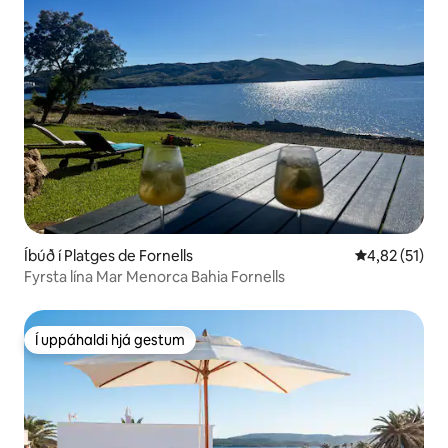
Íbúð í Platges de Fornells
4,82 af 5 í m
4,82 (51)
Fyrsta lína Mar Menorca Bahia Fornells
Í uppáhaldi hjá gestum
Í uppáhaldi hjá gestum