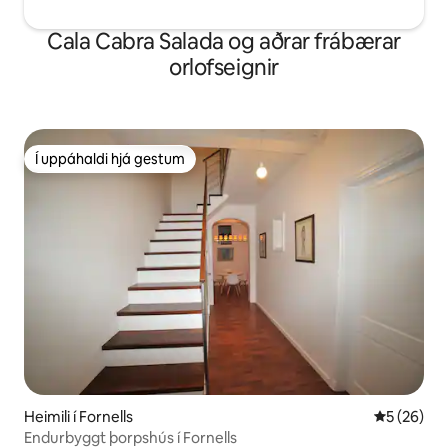
Cala Cabra Salada og aðrar frábærar
orlofseignir
Í uppáhaldi hjá gestum
Í uppáhaldi hjá gestum
Heimili í Fornells
5 af 5 í m
5 (26)
Endurbyggt þorpshús í Fornells