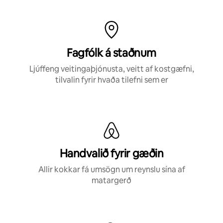
Fagfólk á staðnum
Ljúffeng veitingaþjónusta, veitt af kostgæfni,
tilvalin fyrir hvaða tilefni sem er
Handvalið fyrir gæðin
Allir kokkar fá umsögn um reynslu sína af
matargerð