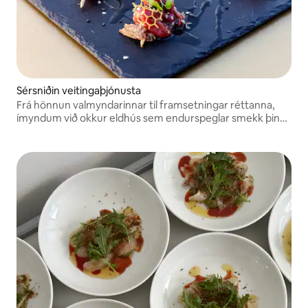
Sérsniðin veitingaþjónusta
Frá hönnun valmyndarinnar til framsetningar réttanna,
ímyndum við okkur eldhús sem endurspeglar smekk þinn,
óskir þínar og anda móttökunnar.