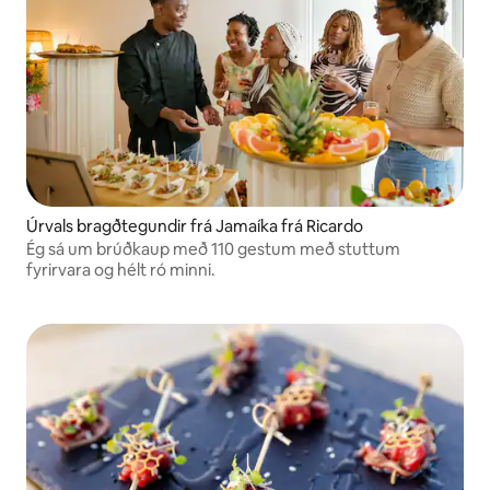
Úrvals bragðtegundir frá Jamaíka frá Ricardo
Ég sá um brúðkaup með 110 gestum með stuttum
fyrirvara og hélt ró minni.