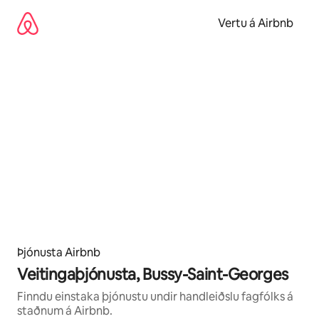
Stökkva
beint
Vertu á Airbnb
að
efni
Þjónusta Airbnb
Veitingaþjónusta, Bussy-Saint-Georges
Finndu einstaka þjónustu undir handleiðslu fagfólks á
staðnum á Airbnb.