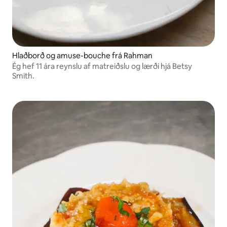
Hlaðborð og amuse-bouche frá Rahman
Ég hef 11 ára reynslu af matreiðslu og lærði hjá Betsy
Smith.