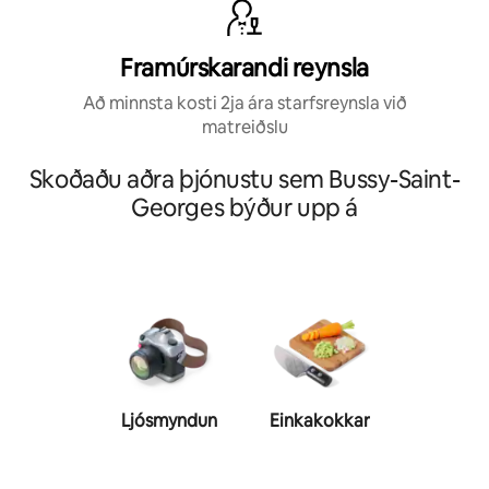
Framúrskarandi reynsla
Að minnsta kosti 2ja ára starfsreynsla við
matreiðslu
Skoðaðu aðra þjónustu sem Bussy-Saint-
Georges býður upp á
Ljósmyndun
Einkakokkar
Einkaþjál