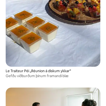
Le Traiteur Péi „Réunion á diskum ykkar“
Gefðu viðburðum þínum framandi blæ