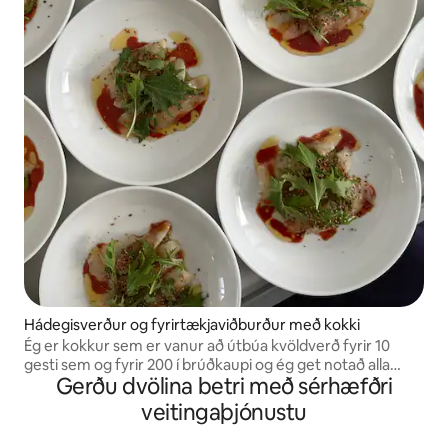
Hádegisverður og fyrirtækjaviðburður með kokki
Ég er kokkur sem er vanur að útbúa kvöldverð fyrir 10
gesti sem og fyrir 200 í brúðkaupi og ég get notað alla
Gerðu dvölina betri með sérhæfðri
mína hugmyndaflugi til að útbúa einstakan matseðil fyrir
viðburði fyrirtækis þíns.
veitingaþjónustu