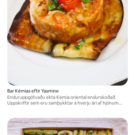
Bar Kémias eftir Yasmine
Enduruppgötvaðu ekta Kémia oriental endurskoðað.
Uppskriftir sem eru samþykktar á hverju ári af hjónum
okkar.