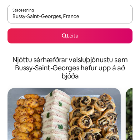
Staðsetning
Þegar niðurstöður liggja fyrir skaltu nota upp og niður örvalyk
Leita
Njóttu sérhæfðrar veisluþjónustu sem
Bussy-Saint-Georges hefur upp á að
bjóða