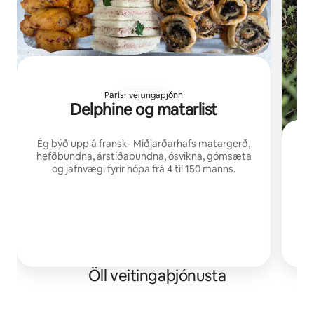
París: Veitingaþjónn
Delphine og matarlist
Ég býð upp á fransk- Miðjarðarhafs matargerð,
hefðbundna, árstíðabundna, ósvikna, gómsæta
og jafnvægi fyrir hópa frá 4 til 150 manns.
i
Öll veitingaþjónusta