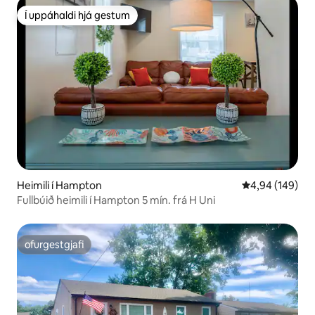
Í uppáhaldi hjá gestum
Í uppáhaldi hjá gestum
Heimili í Hampton
4,94 af 5 í me
4,94 (149)
Fullbúið heimili í Hampton 5 mín. frá H Uni
ofurgestgjafi
ofurgestgjafi