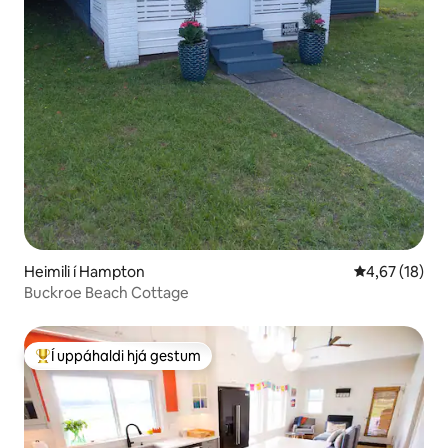
Heimili í Hampton
4,67 af 5 í m
4,67 (18)
Buckroe Beach Cottage
Í uppáhaldi hjá gestum
Í mestu uppáhaldi hjá gestum