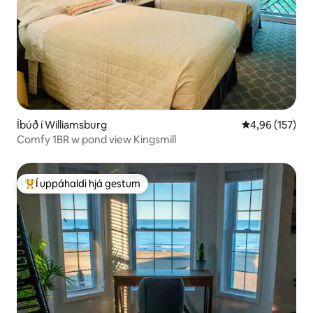
Íbúð í Williamsburg
4,96 af 5 í me
4,96 (157)
Comfy 1BR w pond view Kingsmill
Í uppáhaldi hjá gestum
Í mestu uppáhaldi hjá gestum