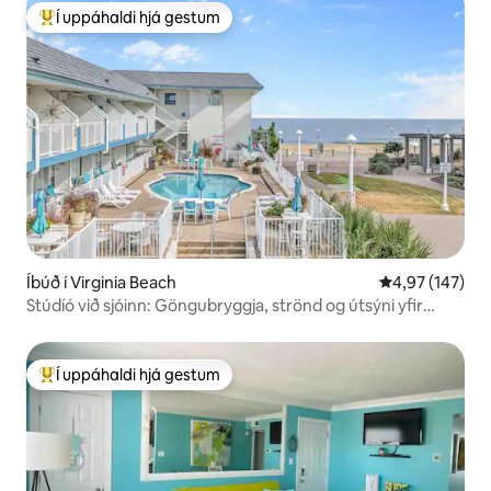
Í uppáhaldi hjá gestum
Í mestu uppáhaldi hjá gestum
Íbúð í Virginia Beach
4,97 af 5 í me
4,97 (147)
Stúdíó við sjóinn: Göngubryggja, strönd og útsýni yfir
sundlaug
Í uppáhaldi hjá gestum
Í mestu uppáhaldi hjá gestum