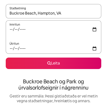
Staðsetning
Þegar niðurstöður liggja fyrir skaltu nota upp og niður örvalyk
Innritun
Útritun
Leita
Buckroe Beach og Park og
úrvalsorlofseignir í nágrenninu
Gestir eru sammála: Þessi gistiaðstaða er vel metin
vegna staðsetningar, hreinlætis og annars.