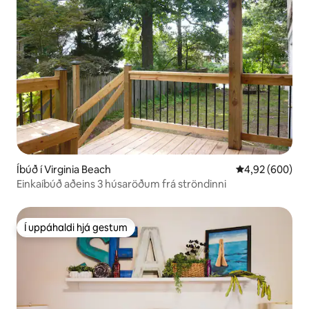
Íbúð í Virginia Beach
4,92 af 5 í með
4,92 (600)
Einkaíbúð aðeins 3 húsaröðum frá ströndinni
Í uppáhaldi hjá gestum
Í uppáhaldi hjá gestum