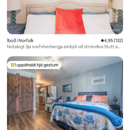
Íbúð í Norfolk
4,95 af 5 í me
4,95 (132)
Notalegt 3ja svefnherbergja einbýli við ströndina Stutt að
ganga á ströndina
Í uppáhaldi hjá gestum
Í mestu uppáhaldi hjá gestum