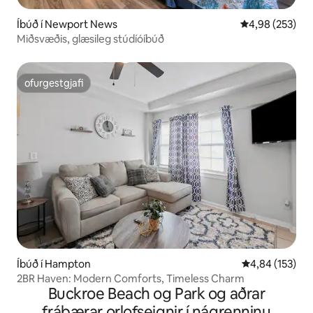
Íbúð í Newport News
4,98 af 5 í me
4,98 (253)
Miðsvæðis, glæsileg stúdíóíbúð
ofurgestgjafi
ofurgestgjafi
Íbúð í Hampton
4,84 af 5 í me
4,84 (153)
2BR Haven: Modern Comforts, Timeless Charm
Buckroe Beach og Park og aðrar
frábærar orlofseignir í nágrenninu