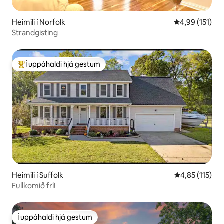
Heimili í Norfolk
4,99 af 5 í me
4,99 (151)
Strandgisting
Í uppáhaldi hjá gestum
Í mestu uppáhaldi hjá gestum
Heimili í Suffolk
4,85 af 5 í me
4,85 (115)
Fullkomið frí!
Í uppáhaldi hjá gestum
Í uppáhaldi hjá gestum