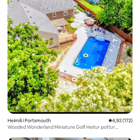
Heimili í Portsmouth
4,92 af 5 í me
4,92 (172)
Wooded Wonderland Miniature Golf Heitur pottur
Sundlaug