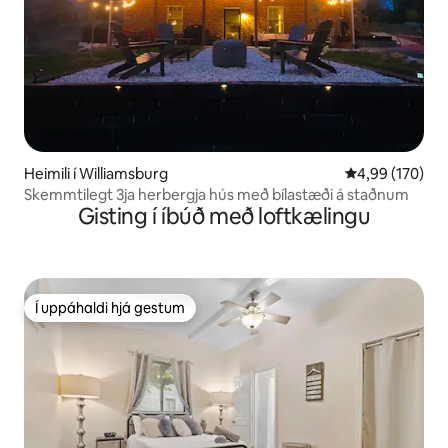
Heimili í Williamsburg
4,99 af 5 í me
4,99 (170)
Skemmtilegt 3ja herbergja hús með bílastæði á staðnum
Gisting í íbúð með loftkælingu
Í uppáhaldi hjá gestum
Í uppáhaldi hjá gestum