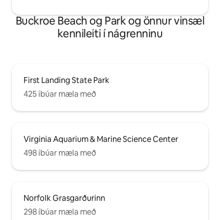
Buckroe Beach og Park og önnur vinsæl
kennileiti í nágrenninu
First Landing State Park
425 íbúar mæla með
Virginia Aquarium & Marine Science Center
498 íbúar mæla með
Norfolk Grasgarðurinn
298 íbúar mæla með