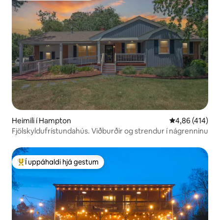
Heimili í Hampton
4,86 af 5 í me
4,86 (414)
Fjölskyldufrístundahús. Viðburðir og strendur í nágrenninu
Í uppáhaldi hjá gestum
Í mestu uppáhaldi hjá gestum