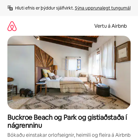
Stökkva
Hluti efnis er þýddur sjálfvirkt. 
Sýna upprunalegt tungumál
beint
að
efni
Vertu á Airbnb
Buckroe Beach og Park og gistiaðstaða í
nágrenninu
Bókaðu einstakar orlofseignir, heimili og fleira á Airbnb