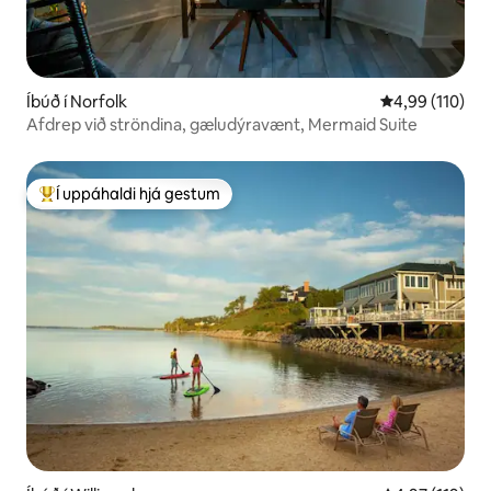
Íbúð í Norfolk
4,99 af 5 í me
4,99 (110)
Afdrep við ströndina, gæludýravænt, Mermaid Suite
Í uppáhaldi hjá gestum
Í mestu uppáhaldi hjá gestum