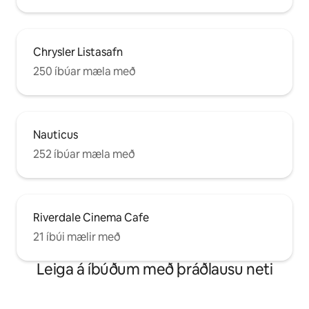
Chrysler Listasafn
250 íbúar mæla með
Nauticus
252 íbúar mæla með
Riverdale Cinema Cafe
21 íbúi mælir með
Leiga á íbúðum með þráðlausu neti