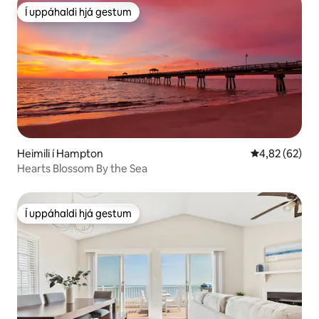
Í uppáhaldi hjá gestum
Í uppáhaldi hjá gestum
Heimili í Hampton
4,82 af 5 í m
4,82 (62)
Hearts Blossom By the Sea
Í uppáhaldi hjá gestum
Í uppáhaldi hjá gestum