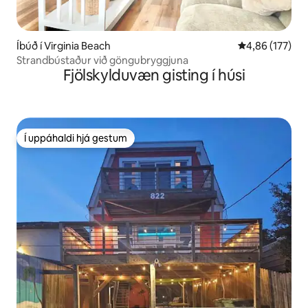
Íbúð í Virginia Beach
4,86 af 5 í me
4,86 (177)
Strandbústaður við göngubryggjuna
Fjölskylduvæn gisting í húsi
Í uppáhaldi hjá gestum
Í uppáhaldi hjá gestum