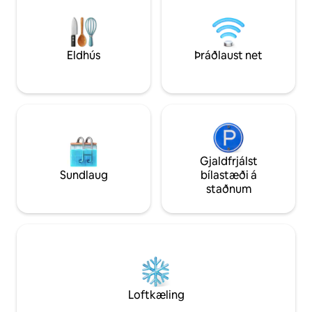
og þú munt elska 
útsýnisins yfir vatnið án þess að þurfa að
vatni. Komdu og n
fara á fætur. Sælan þín við flóann bíður
borð í þessum ótr
þín!
rómantíska seglbát. Staðsetningi
þægileg við Norfol
Eldhús
Þráðlaust net
Gjaldfrjálst
Sundlaug
bílastæði á
staðnum
Loftkæling