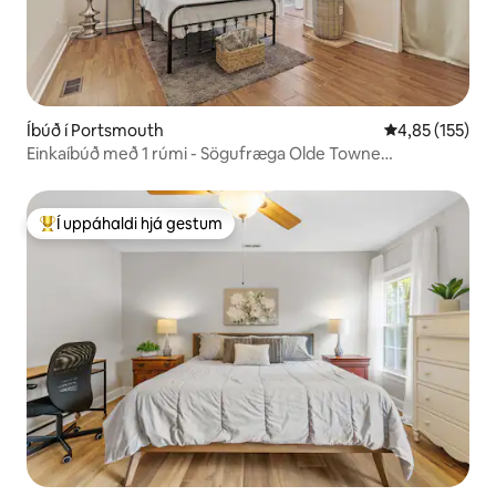
Íbúð í Portsmouth
4,85 af 5 í me
4,85 (155)
Einkaíbúð með 1 rúmi - Sögufræga Olde Towne
Portsmouth
Í uppáhaldi hjá gestum
Í mestu uppáhaldi hjá gestum