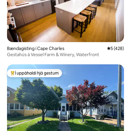
Bændagisting í Cape Charles
5 af 5 í me
5 (428)
Gestahús á Vessel Farm & Winery, Waterfront
Í uppáhaldi hjá gestum
Í mestu uppáhaldi hjá gestum