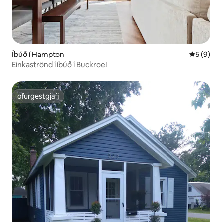
Íbúð í Hampton
5 af 5 í 
5 (9)
Einkaströnd í íbúð í Buckroe!
ofurgestgjafi
ofurgestgjafi