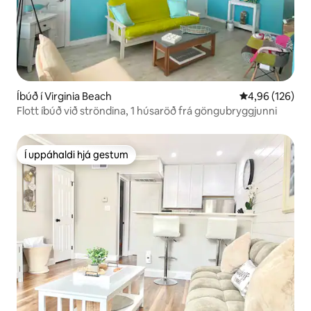
Íbúð í Virginia Beach
4,96 af 5 í me
4,96 (126)
Flott íbúð við ströndina, 1 húsaröð frá göngubryggjunni
Í uppáhaldi hjá gestum
Í uppáhaldi hjá gestum