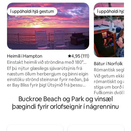
Í uppáhaldi hjá gestum
Í uppáhaldi hjá 
Í uppáhaldi hjá gestum
Í uppáhaldi hjá 
Heimili í Hampton
4,95 af 5 í meðaleinkunn, 111 u
4,95 (111)
Einstakt heimili við ströndina með 180°
Bátur í Norfolk
útsýni og heitum potti!
Ef þú nýtur glæsilegs sjávarútsýnis frá
Rómantísk seglbát
næstum öllum herbergjum og þinni eigin
sjávarréttastaður
Við getum ekki lýs
einstöku strönd steinsnar fyrir neðan, þá
rómantískt og áhy
er Bay Bliss fyrir þig! Útsýnið frá þessu
stíga um borð í se
lúxusheimili er óviðjafnanlegt og þú
Fullkomin dvöl hef
getur slakað á! Sötraðu kaffi af stóra
Buckroe Beach og Park og vinsæl
kvöldverð á sjávar
veröndinni eða farðu í heita pottinn með
smábátahafnarinna
þægindi fyrir orlofseignir í nágrenninu
stórkostlegu útsýni. Eldaðu/borðaðu í
saman á veröndinni
eldhúsi kokksins eða horfðu á kvikmynd í
sólsetrið gera him
75 "sjónvarpi sem er í 75" sjónvarpi sem
fjólubláan. Andrúmsloftið við
er með glæsilegu útsýni! Vaknaðu í
smábátahöfnina er
rúmgóðu, king-size rúminu og njóttu