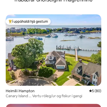
Í uppáhaldi hjá gestum
Í mestu uppáhaldi hjá gestum
Heimili í Hampton
5 af 5 í m
5 (80)
Canary Island ... Vertu róleg/ur og fiskur í gangi