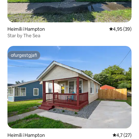
Heimili í Hampton
4,95 af 5 í m
4,95 (39)
Star by The Sea
ofurgestgjafi
ofurgestgjafi
Heimili í Hampton
4,7 af 5 í m
4,7 (27)