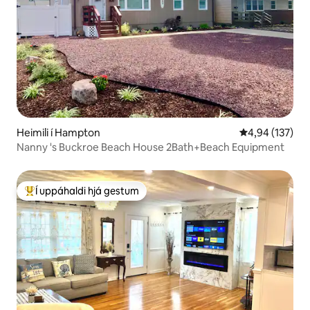
Heimili í Hampton
4,94 af 5 í me
4,94 (137)
Nanny 's Buckroe Beach House 2Bath+Beach Equipment
Í uppáhaldi hjá gestum
Í mestu uppáhaldi hjá gestum