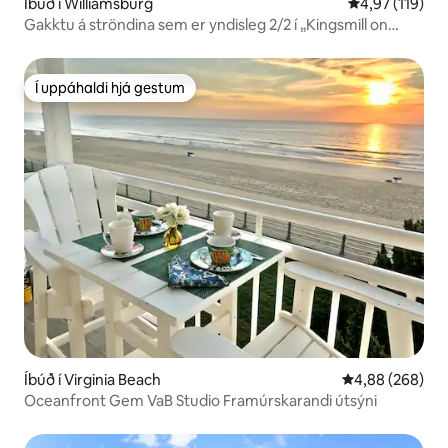
Íbúð í Williamsburg
4,97 af 5 í me
4,97 (119)
Gakktu á ströndina sem er yndisleg 2/2 í „Kingsmill on
James“
Í uppáhaldi hjá gestum
Í uppáhaldi hjá gestum
Íbúð í Virginia Beach
4,88 af 5 í með
4,88 (268)
Oceanfront Gem VaB Studio Framúrskarandi útsýni