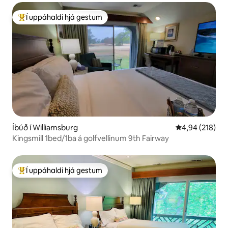
Í uppáhaldi hjá gestum
Í mestu uppáhaldi hjá gestum
Íbúð í Williamsburg
4,94 af 5 í me
4,94 (218)
Kingsmill 1bed/1ba á golfvellinum 9th Fairway
Í uppáhaldi hjá gestum
Í mestu uppáhaldi hjá gestum