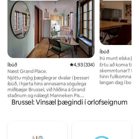
Íbúð
Þú munt elska þes
Airbnb
Ertu að koma til B
Íbúð
4,93 af 5 í meðaleinkunn, 334 u
4,93 (334)
skemmtunar? Þú er
Næst Grand Place.
hinn fullkomna stað til
Njóttu mjög þægilegrar dvalar í þessari
langan dag í borg
íbúð, í hjarta hins annasama sögulega
þér að stíga inn í 
miðbæjar Brussel, við hliðina á Grand
glæsilega, notale
staðnum og nálægt Manneken Pis.
hönnuðu til að láta
Brussel: Vinsæl þægindi í orlofseignum
Íbúðin okkar er staðsett á móti hinu
heima hjá þér. Staðsetningin er eitt af því
fræga hóteli, Amigo, sem er staðsett á
helsta: líflegt og 
móti hinu fræga hóteli, Amigo, eru
eftir að falla fyrir
fullkomnar grunnbúðir til að skoða
sporvagnalínur í 
Brussel og þægilegt hreiður til að taka
því auðveldlega og
alvöru pásu og njóta þessarar frábæru
Brussel.
borgar. Innritun verður í eigin persónu