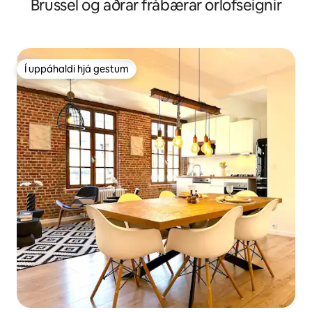
Brussel og aðrar frábærar orlofseignir
Í uppáhaldi hjá gestum
Í uppáhaldi hjá gestum