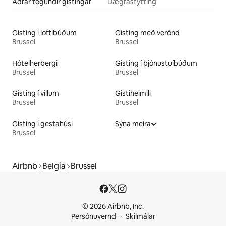
Aðrar tegundir gistingar
Dægrastytting
Gisting í loftíbúðum
Gisting með verönd
Brussel
Brussel
Hótelherbergi
Gisting í þjónustuíbúðum
Brussel
Brussel
Gisting í villum
Gistiheimili
Brussel
Brussel
Gisting í gestahúsi
Sýna meira
Brussel
Airbnb
Belgía
Brussel
© 2026 Airbnb, Inc.
Persónuvernd
Skilmálar