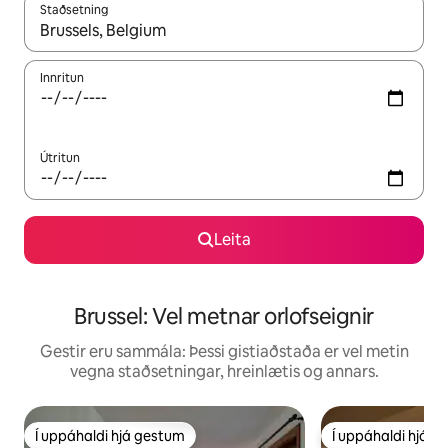
Staðsetning
Þegar niðurstöður liggja fyrir skaltu nota upp og niður örvalyk
Innritun
Útritun
Leita
Brussel: Vel metnar orlofseignir
Gestir eru sammála: Þessi gistiaðstaða er vel metin
vegna staðsetningar, hreinlætis og annars.
Í uppáhaldi hjá gestum
Í uppáhaldi hjá 
Í uppáhaldi hjá gestum
Í uppáhaldi hjá 