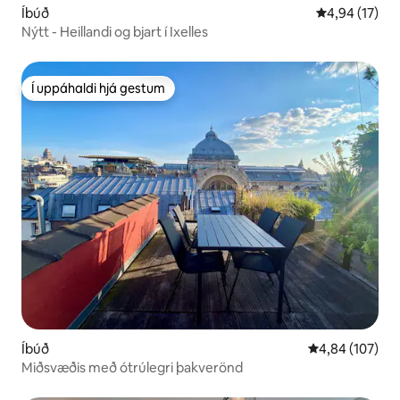
Íbúð
4,94 af 5 í m
4,94 (17)
Nýtt - Heillandi og bjart í Ixelles
Í uppáhaldi hjá gestum
Í uppáhaldi hjá gestum
Íbúð
4,84 af 5 í me
4,84 (107)
Miðsvæðis með ótrúlegri þakverönd