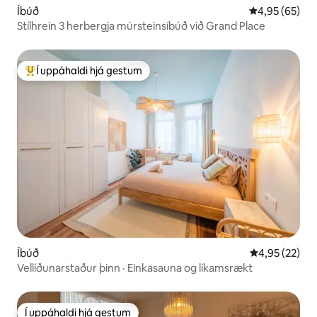
Íbúð
4,95 af 5 í m
4,95 (65)
Stílhrein 3 herbergja múrsteinsíbúð við Grand Place
Í uppáhaldi hjá gestum
Í mestu uppáhaldi hjá gestum
Íbúð
4,95 af 5 í m
4,95 (22)
Vellíðunarstaður þinn · Einkasauna og líkamsrækt
Í uppáhaldi hjá gestum