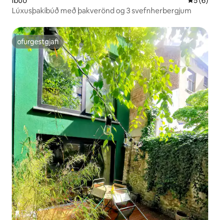
Íbúð
5 af 5 í 
5 (6)
Lúxusþakíbúð með þakverönd og 3 svefnherbergjum
ofurgestgjafi
ofurgestgjafi