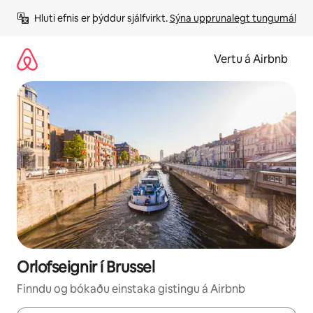
Stökkva
Hluti efnis er þýddur sjálfvirkt. 
Sýna upprunalegt tungumál
beint
að
efni
Vertu á Airbnb
Orlofseignir í Brussel
Finndu og bókaðu einstaka gistingu á Airbnb