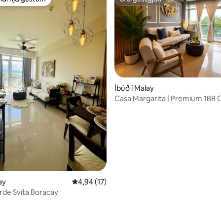
ldi hjá gestum
ofurgestgjafi
nn, 25 umsagnir
Íbúð í Malay
Casa Margarita | Premium 1BR O
Boracay
ay
4,94 af 5 í meðaleinkunn, 17 umsagnir
4,94 (17)
de Svíta Boracay