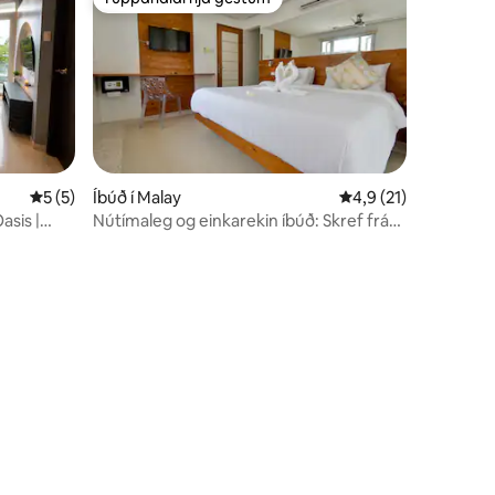
Í uppáhaldi hjá gestum
5 af 5 í meðaleinkunn, 5 umsagnir
5 (5)
Íbúð í Malay
4,9 af 5 í meðaleink
4,9 (21)
asis |
Nútímaleg og einkarekin íbúð: Skref frá
strönd