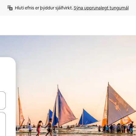
Hluti efnis er þýddur sjálfvirkt. 
Sýna upprunalegt tungumál
 niður örvalyklana eða skoða með því að snerta eða strjúka.