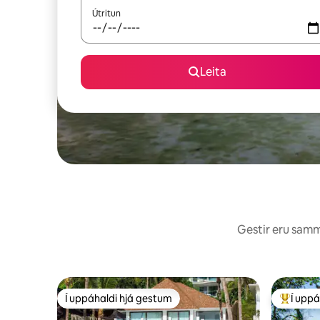
Útritun
Leita
Gestir eru sammá
Í uppáhaldi hjá gestum
Í uppá
Í uppáhaldi hjá gestum
Í mestu 