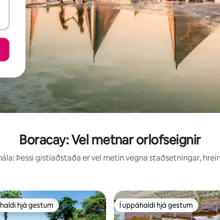
Boracay: Vel metnar orlofseignir
la: Þessi gistiaðstaða er vel metin vegna staðsetningar, hrei
haldi hjá gestum
Í uppáhaldi hjá gestum
uppáhaldi hjá gestum
Í uppáhaldi hjá gestum