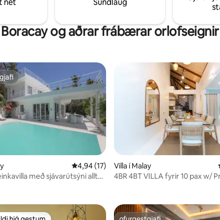
t net
Sundlaug
t af hjartans máli.
s
Boracay og aðrar frábærar orlofseignir
gjafi
gjafi
ay
4,94 af 5 í meðaleinkunn, 17 umsagnir
4,94 (17)
Villa í Malay
inkavilla með sjávarútsýni allt
4BR 4BT VILLA fyrir 10 pax w/ P
nn, 45 umsagnir
Pool Station 1
ldi hjá gestum
ofurgestgjafi