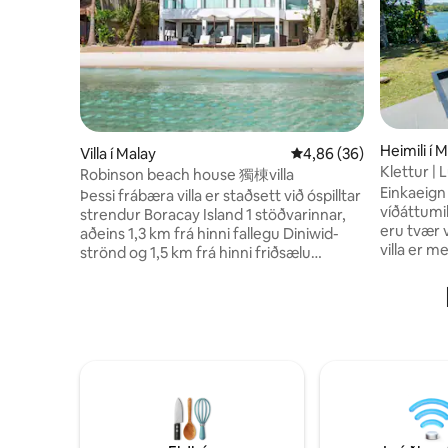
Heimili í 
Villa í Malay
4,86 af 5 í meðaleinku
4,86 (36)
Klettur | 
Robinson beach house 獨棟villa
Sundlaug,
Einkaeign 
Þessi frábæra villa er staðsett við óspilltar
víðáttumiklum
strendur Boracay Island 1 stöðvarinnar,
eru tvær 
aðeins 1,3 km frá hinni fallegu Diniwid-
villa er m
strönd og 1,5 km frá hinni friðsælu
baðherbergi og
Hagdan-strönd. Þessi frábæra villa er
útsýnislau
staðsett við ósnortnar strendur Boracay
einkalíka
Island 1 stöðvarinnar. Hún býður upp á
orku í gu
fullkomna blöndu af lúxus og
Fáðu sérs
náttúrufegurð. Robinson Beach House er
ströndinni. Starfsfólk á stað
á frábærum stað við ströndina og býður
hreingern
gestum upp á magnað sjávarútsýni fyrir
Starlink-þ
óviðjafnanlega afslöppun og kyrrð. Eignin
Kyrrlát st
Fimm aðalsvefnherbergi í king-stærð,
Beach og 
Lúxussvefnherbergið er í fararbroddi í