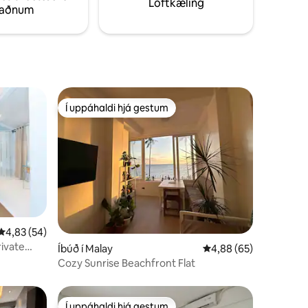
Loftkæling
taðnum
Í uppáhaldi hjá gestum
Í uppáhaldi hjá gestum
4,83 af 5 í meðaleinkunn, 54 umsagnir
4,83 (54)
rivate
Íbúð í Malay
4,88 af 5 í meðaleink
4,88 (65)
Cozy Sunrise Beachfront Flat
Í uppáhaldi hjá gestum