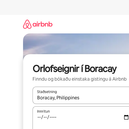
Stökkva
beint
að
efni
Orlofseignir í Boracay
Finndu og bókaðu einstaka gistingu á Airbnb
Staðsetning
Þegar niðurstöður liggja fyrir skaltu nota upp og
Innritun