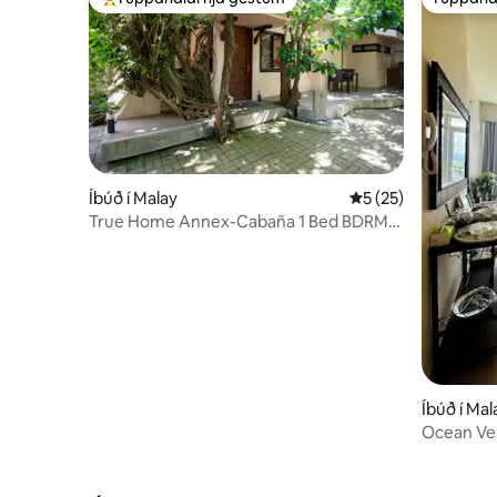
Í mestu uppáhaldi hjá gestum
Í uppáha
Íbúð í Malay
5 af 5 í meðaleinku
5 (25)
True Home Annex-Cabaña 1 Bed BDRM
Apartment D'all
Íbúð í Mal
Ocean Ver