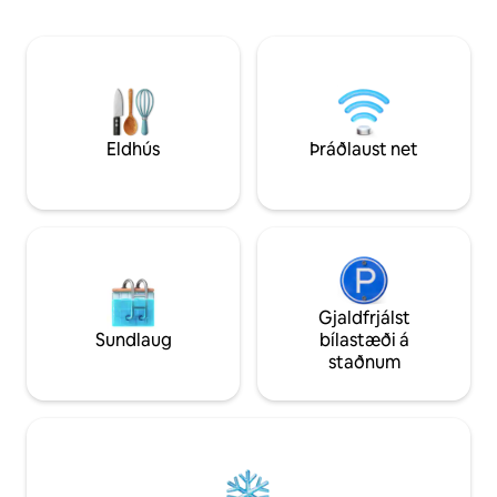
trjákofanum nýtur þú sveitalegs
ævintýrasæki. Stað
kofasjarma með nútímalegum
Bocas (6 km) til að
nauðsynjum: einkaverönd, litlum ísskáp
næðis, tómra stra
og fallegu útsýni yfir frumskóginn frá
Tengstu náttúrunn
rúminu þínu. Upplifðu það besta sem
dýralífið frá verönd
Bocas hefur að bjóða — brimbrettabrun
sannkallað frí til 
við dyraþrepið og dýralíf í kringum þig.
ókeypis!
Eldhús
Þráðlaust net
Gjaldfrjálst
Sundlaug
bílastæði á
staðnum