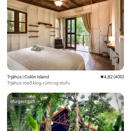
Trjáhús í Colón Island
4,82 af 5 í me
4,82 (400)
Trjáhús með king-rúmi og stofu
ofurgestgjafi
ofurgestgjafi