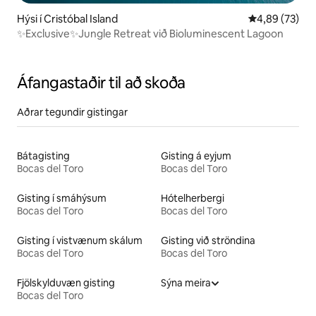
Hýsi í Cristóbal Island
4,89 af 5 í m
4,89 (73)
✨Exclusive✨Jungle Retreat við Bioluminescent Lagoon
Áfangastaðir til að skoða
Aðrar tegundir gistingar
Bátagisting
Gisting á eyjum
Bocas del Toro
Bocas del Toro
Gisting í smáhýsum
Hótelherbergi
Bocas del Toro
Bocas del Toro
Gisting í vistvænum skálum
Gisting við ströndina
Bocas del Toro
Bocas del Toro
Fjölskylduvæn gisting
Sýna meira
Bocas del Toro