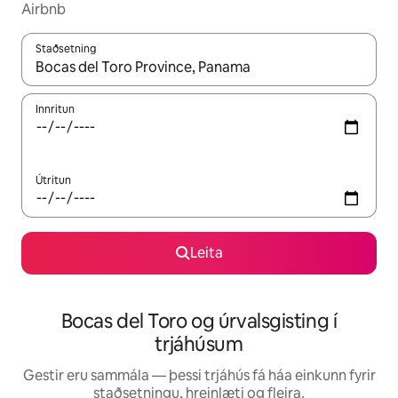
Airbnb
Staðsetning
Þegar niðurstöður liggja fyrir skaltu nota upp og niður örvalyk
Innritun
Útritun
Leita
Bocas del Toro og úrvalsgisting í
trjáhúsum
Gestir eru sammála — þessi trjáhús fá háa einkunn fyrir
staðsetningu, hreinlæti og fleira.