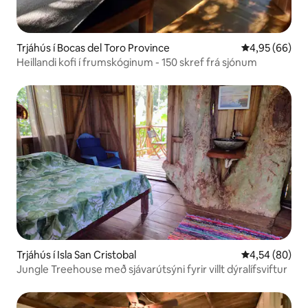
Trjáhús í Bocas del Toro Province
4,95 af 5 í m
4,95 (66)
Heillandi kofi í frumskóginum - 150 skref frá sjónum
Trjáhús í Isla San Cristobal
4,54 af 5 í m
4,54 (80)
Jungle Treehouse með sjávarútsýni fyrir villt dýralífsviftur