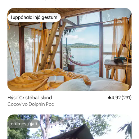
Í uppáhaldi hjá gestum
Í uppáhaldi hjá gestum
Hýsi í Cristóbal Island
4,92 af 5 í me
4,92 (231)
Cocovivo Dolphin Pod
ofurgestgjafi
ofurgestgjafi