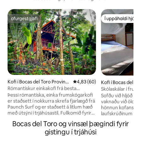
ofurgestgjafi
Í uppáhaldi hjá 
ofurgestgjafi
Í uppáhaldi hjá 
Kofi í Bocas del Toro Provinc
4,83 af 5 í meðaleinkunn, 60 u
4,83 (60)
Kofi í Bocas del To
e
e
Rómantískur einkakofi frá besta
Skólaskálar í fru
brimbretti Bocas
að SJÓNUM
Þessi rómantíska, einka frumskógarkofi
Sofðu við hljóð fr
er staðsett í nokkurra skrefa fjarlægð frá
vaknaðu við ölduh
Paunch Surf og er staðsett á litlum hæð
hönnun kofans fær
með útsýni í trjáhúsastíl. Fullkomið fyrir
laufskrúðinum og d
pör og brimbrettafólk. Hún býður upp á
eins og að vera í t
Bocas del Toro og vinsæl þægindi fyrir
friðsælt hitabeltisfrí með hröðu Wi-Fi,
staður fyrir nátt
gistingu í trjáhúsi
sjávargolu og greiðan aðgang að einum
brimbrettakappa, 
bestu öldunum í Bocas. Þegar þú gistir í
dagdraumóramenn