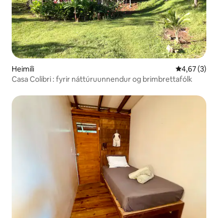
Heimili
4,67 af 5 í 
4,67 (3)
Casa Colibri : fyrir náttúruunnendur og brimbrettafólk