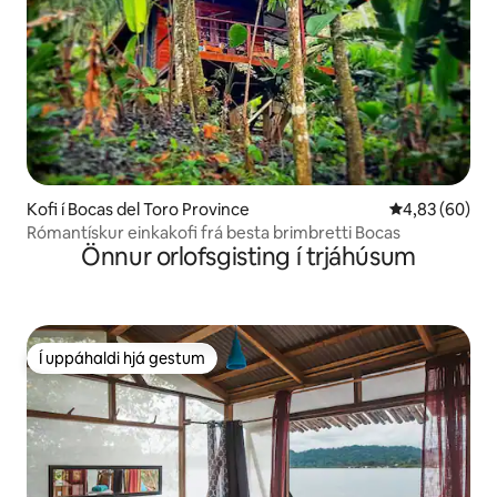
Kofi í Bocas del Toro Province
4,83 af 5 í m
4,83 (60)
Rómantískur einkakofi frá besta brimbretti Bocas
Önnur orlofsgisting í trjáhúsum
Í uppáhaldi hjá gestum
Í uppáhaldi hjá gestum