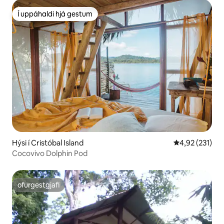
Í uppáhaldi hjá gestum
Í uppáhaldi hjá gestum
Hýsi í Cristóbal Island
4,92 af 5 í me
4,92 (231)
Cocovivo Dolphin Pod
ofurgestgjafi
ofurgestgjafi