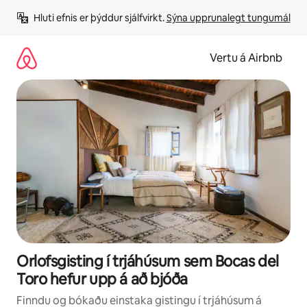
Stökkva
Hluti efnis er þýddur sjálfvirkt. 
Sýna upprunalegt tungumál
beint
að
efni
Vertu á Airbnb
Orlofsgisting í trjáhúsum sem Bocas del
Toro hefur upp á að bjóða
Finndu og bókaðu einstaka gistingu í trjáhúsum á