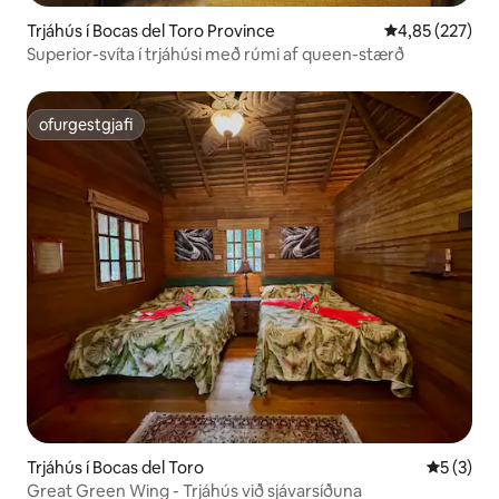
Trjáhús í Bocas del Toro Province
4,85 af 5 í me
4,85 (227)
Superior-svíta í trjáhúsi með rúmi af queen-stærð
ofurgestgjafi
ofurgestgjafi
Trjáhús í Bocas del Toro
5 af 5 í 
5 (3)
Great Green Wing - Trjáhús við sjávarsíðuna