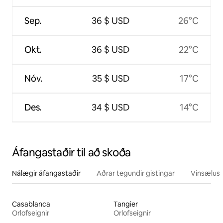
Sep.
36 $ USD
26°C
Okt.
36 $ USD
22°C
Nóv.
35 $ USD
17°C
Des.
34 $ USD
14°C
Áfangastaðir til að skoða
Nálægir áfangastaðir
Aðrar tegundir gistingar
Vinsælustu
Casablanca
Tangier
Orlofseignir
Orlofseignir