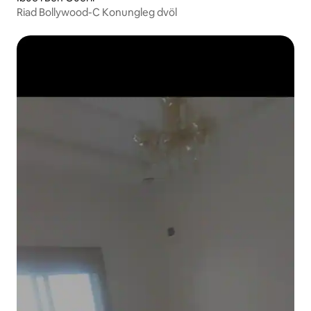
‎Riad Bollywood-C Konungleg dvöl