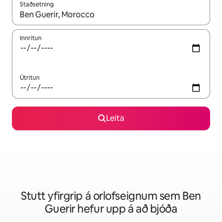
Staðsetning
Þegar niðurstöður liggja fyrir skaltu nota upp og niður örvalyk
Innritun
Útritun
Leita
Stutt yfirgrip á orlofseignum sem Ben
Guerir hefur upp á að bjóða