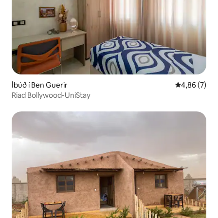
Íbúð í Ben Guerir
4,86 af 5 í 
4,86 (7)
Riad Bollywood-UniStay