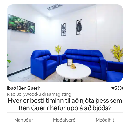
Íbúð í Ben Guerir
5 af 5 í 
5 (3)
Riad Bollywood-B draumagisting
Hver er besti tíminn til að njóta þess sem
Ben Guerir hefur upp á að bjóða?
Mánuður
Meðalverð
Meðalhiti