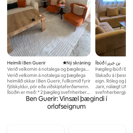
Heimili í Ben Guerir
Ný gistiaðstaða
Ný skráning
Íbúð í بن جرير
Verið velkomin á notalega og þægilega
Þægileg íbúð í Be
heimilið okkar í Ben Guerir
Verið velkomin á notalega og þægilega
Slakaðu á í þessari
heimilið okkar í Ben Guerir, fullkomið fyrir
eign. Róleg og þægi
fjölskyldur, pör eða viðskiptaferðamenn.
Jarir, nálægt UM6
Íbúðin er með: * 2 þægileg svefnherbergi
svefnherbergjum, 
Ben Guerir: Vinsæl þægindi í
* Rúmgóð og björt stofa (salon) * Fullbúið
og fullbúnu eldhús
eldhús * Hreint baðherbergi * Bílastæði
fjölskyldum og vinu
orlofseignum
án endurgjalds Það er staðsett í rólegu
þægilegrar og öruggrar dv
og öruggu hverfi, Jnan El Kheir, og þaðan
þessari rólegu og 
er auðvelt að komast í verslanir á
staðsettri í hjarta
staðnum, kaffihús, veitingastaði og í
UM6P. Íbúðin er m
miðborgina. Þetta er því tilvalinn staður
svefnherbergjum, 