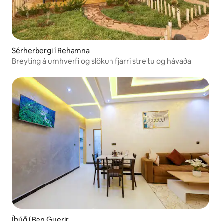
Sérherbergi í Rehamna
Breyting á umhverfi og slökun fjarri streitu og hávaða
Íbúð í Ben Guerir