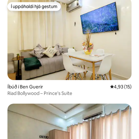
Í uppáhaldi hjá gestum
Í uppáhaldi hjá gestum
Íbúð í Ben Guerir
4,93 af 5 í m
4,93 (15)
Riad Bollywood – Prince's Suite