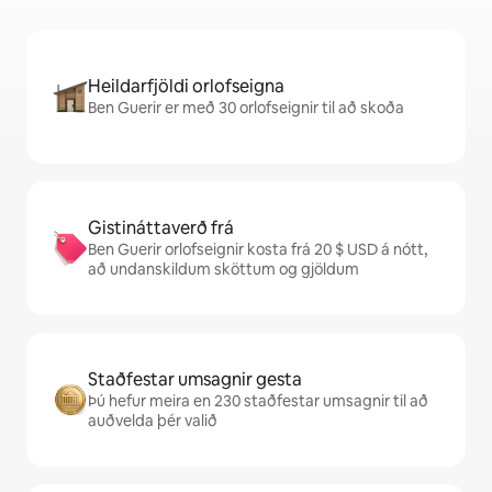
Heildarfjöldi orlofseigna
Ben Guerir er með 30 orlofseignir til að skoða
Gistináttaverð frá
Ben Guerir orlofseignir kosta frá 20 $ USD á nótt,
að undanskildum sköttum og gjöldum
Staðfestar umsagnir gesta
Þú hefur meira en 230 staðfestar umsagnir til að
auðvelda þér valið