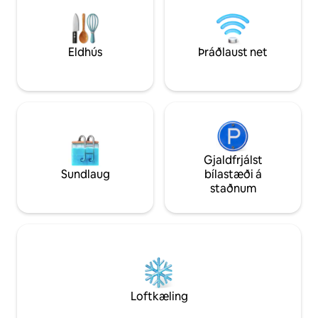
til að skoða Ben Guerir eða heimsækja
og fullbúnu eldhús
áfangastaði í nágrenninu.
fyrir fjölskyldur, p
friðsællar og örugg
Eldhús
Þráðlaust net
Gjaldfrjálst
Sundlaug
bílastæði á
staðnum
Loftkæling