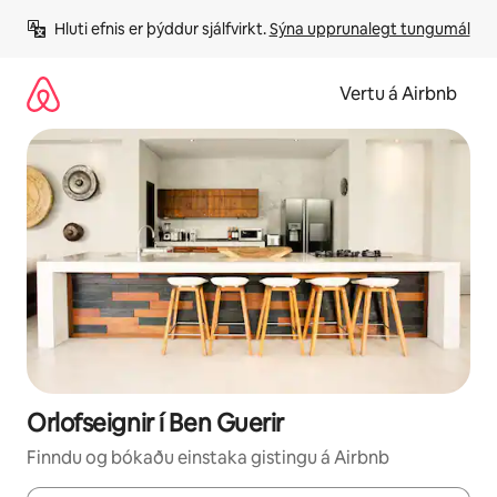
Stökkva
Hluti efnis er þýddur sjálfvirkt. 
Sýna upprunalegt tungumál
beint
að
efni
Vertu á Airbnb
Orlofseignir í Ben Guerir
Finndu og bókaðu einstaka gistingu á Airbnb