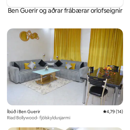
Ben Guerir og aðrar frábærar orlofseignir
Íbúð í Ben Guerir
4,79 af 5 í m
4,79 (14)
Riad Bollywood- fjölskyldusjarmi