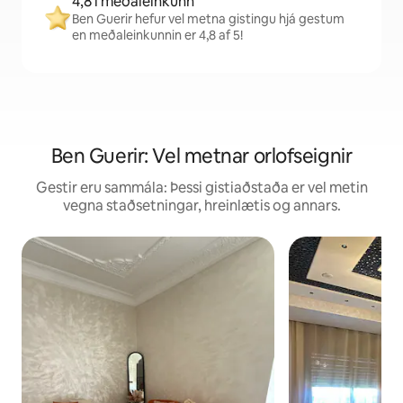
4,8 í meðaleinkunn
Ben Guerir hefur vel metna gistingu hjá gestum
en meðaleinkunnin er 4,8 af 5!
Ben Guerir: Vel metnar orlofseignir
Gestir eru sammála: Þessi gistiaðstaða er vel metin
vegna staðsetningar, hreinlætis og annars.