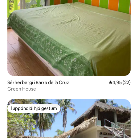
Sérherbergi í Barra de la Cruz
4,95 af 5 í m
4,95 (22)
Green House
Í uppáhaldi hjá gestum
Í uppáhaldi hjá gestum