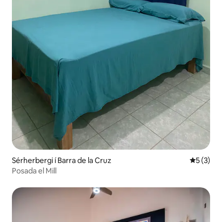
Sérherbergi í Barra de la Cruz
5 af 5 í 
5 (3)
Posada el Mill