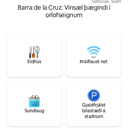
náttúran. Svefnhe
strandklúbbaþjónusta er í boði).
Barra de la Cruz: Vinsæl þægindi í
baðherbergi, eldh
paradísarútsýni. Verið velkomin í
orlofseignum
fjölskylduna okkar. Næsta herbergi vi
ölduna! Aftengdu á
friðsæla rými. Einu
eru náttúran. Þett
með sér baðherber
stjörnuhlekk og 
útsýni. Verið velkomin í fjölskylduna
okkar.
Eldhús
Þráðlaust net
Gjaldfrjálst
Sundlaug
bílastæði á
staðnum