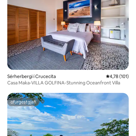
Sérherbergi í Crucecita
4,78 af 5 í me
4,78 (101)
Casa Maka-VILLA GOLFINA-Stunning Oceanfront Villa
ofurgestgjafi
ofurgestgjafi