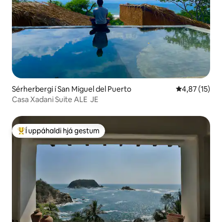
Sérherbergi í San Miguel del Puerto
4,87 af 5 í m
4,87 (15)
Casa Xadani Suite ALE ‌ JE
Í uppáhaldi hjá gestum
Í mestu uppáhaldi hjá gestum