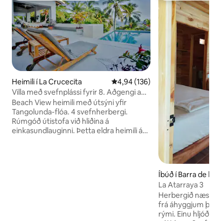
Heimili í La Crucecita
4,94 af 5 í meðaleinkunn, 136 u
4,94 (136)
Villa með svefnplássi fyrir 8. Aðgengi að
strönd. Sundlaug, bílastæði og þráðlaust
Beach View heimili með útsýni yfir
net
Tangolunda-flóa. 4 svefnherbergi.
Rúmgóð útistofa við hliðina á
einkasundlauginni. Þetta eldra heimili á
hæðinni er í ótrúlegu, gróskumiklu og
friðsælu paradísarumhverfi. Alveg
birgðir eldhús, ljósleiðara internet og
þráðlaust net, einka örugg bílastæði.
Íbúð í Barra de la 
Farðu í 5 mín gönguferð niður að lítilli
La Atarraya 3
afskekktri einkaströnd sem er
Herbergið næst öl
aðgengileg á lóðinni eða slappaðu af við
frá áhyggjum þínum
vatnið í stóra skugganum við einfaldan
rými. Einu hljóðin 
strandklúbbinn okkar (engin