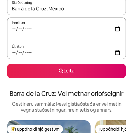
Staðsetning
Þegar niðurstöður liggja fyrir skaltu nota upp og niður örvalyk
Innritun
Útritun
Leita
Barra de la Cruz: Vel metnar orlofseignir
Gestir eru sammála: Þessi gistiaðstaða er vel metin
vegna staðsetningar, hreinlætis og annars.
Í uppáhaldi hjá gestum
Í uppáhaldi hjá 
Í mestu uppáhaldi hjá gestum
Í uppáhaldi hjá 