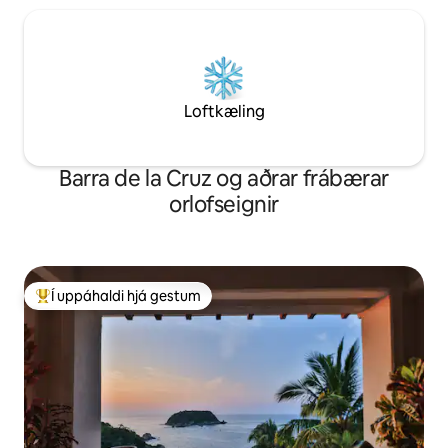
Loftkæling
Barra de la Cruz og aðrar frábærar
orlofseignir
Í uppáhaldi hjá gestum
Í mestu uppáhaldi hjá gestum