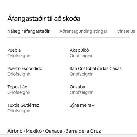
Áfangastaðir til að skoða
Nálægir áfangastaðir
Aðrar tegundir gistingar
Vinsælustu
Puebla
Akapúlkó
Orlofseignir
Orlofseignir
Puerto Escondido
San Cristóbal de las Casas
Orlofseignir
Orlofseignir
Tepoztlán
Orizaba
Orlofseignir
Orlofseignir
Tuxtla Gutiérrez
Sýna meira
Orlofseignir
Airbnb
Mexíkó
Oaxaca
Barra de la Cruz