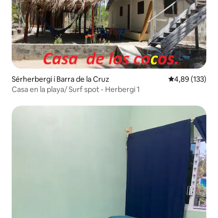
Sérherbergi í Barra de la Cruz
4,89 af 5 í me
4,89 (133)
Casa en la playa/ Surf spot - Herbergi 1