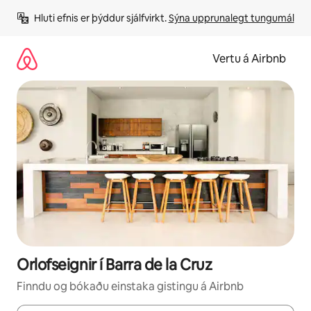
Stökkva
Hluti efnis er þýddur sjálfvirkt. 
Sýna upprunalegt tungumál
beint
að
efni
Vertu á Airbnb
Orlofseignir í Barra de la Cruz
Finndu og bókaðu einstaka gistingu á Airbnb