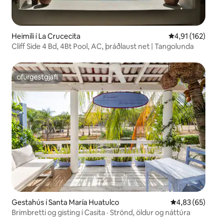
Heimili í La Crucecita
4,91 af 5 í me
4,91 (162)
Cliff Side 4 Bd, 4Bt Pool, AC, þráðlaust net | Tangolunda
ofurgestgjafi
ofurgestgjafi
Gestahús í Santa María Huatulco
4,83 af 5 í m
4,83 (65)
Brimbretti og gisting í Casita · Strönd, öldur og náttúra