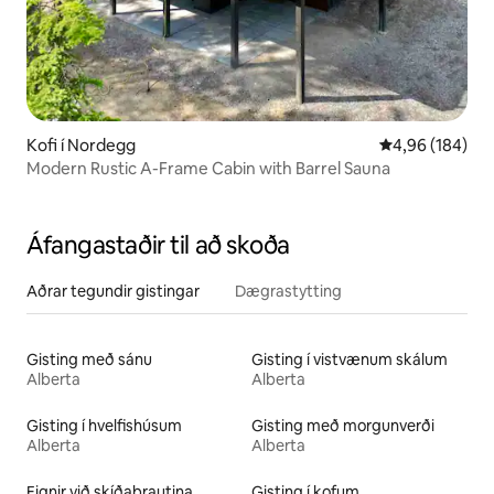
Kofi í Nordegg
4,96 af 5 í me
4,96 (184)
Modern Rustic A-Frame Cabin with Barrel Sauna
Áfangastaðir til að skoða
Aðrar tegundir gistingar
Dægrastytting
Gisting með sánu
Gisting í vistvænum skálum
Alberta
Alberta
Gisting í hvelfishúsum
Gisting með morgunverði
Alberta
Alberta
Eignir við skíðabrautina
Gisting í kofum