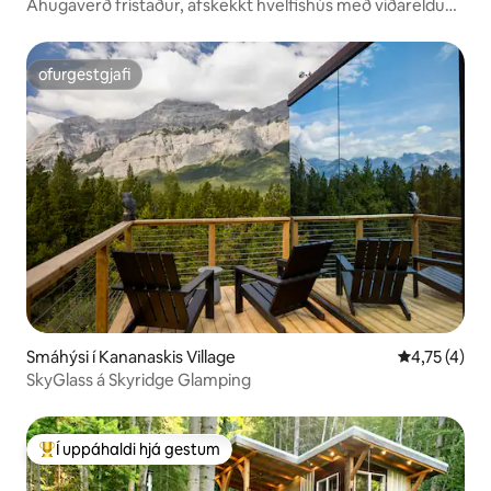
Áhugaverð frístaður, afskekkt hvelfishús með viðarelduðu
baðkeri
ofurgestgjafi
ofurgestgjafi
Smáhýsi í Kananaskis Village
4,75 af 5 í 
4,75 (4)
SkyGlass á Skyridge Glamping
Í uppáhaldi hjá gestum
Í mestu uppáhaldi hjá gestum