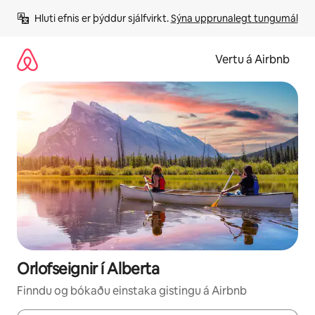
Stökkva
Hluti efnis er þýddur sjálfvirkt. 
Sýna upprunalegt tungumál
beint
að
efni
Vertu á Airbnb
Orlofseignir í Alberta
Finndu og bókaðu einstaka gistingu á Airbnb