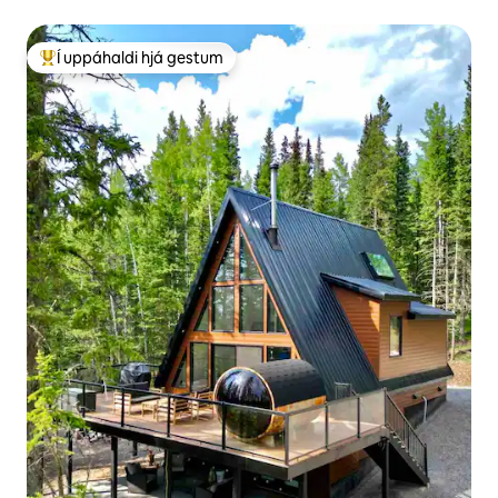
Í uppáhaldi hjá gestum
Í mestu uppáhaldi hjá gestum