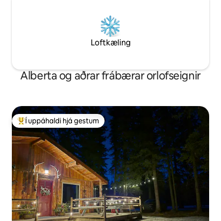
Loftkæling
Alberta og aðrar frábærar orlofseignir
Í uppáhaldi hjá gestum
Í mestu uppáhaldi hjá gestum