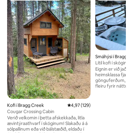
Smáhýsi í Bragg C
Lítil kofi í skógin
pottur.
Eignin er við jaðar
heimsklassa fjalla
gönguferðum, gö
fleiru fyrir náttúr
30 mínútna fjarlæg
nokkurra mínútna f
þorpinu Bragg Cre
Kofi í Bragg Creek
4,97 af 5 í meðaleinkunn, 129 u
4,97 (129)
nauðsynjar sem þarf
Cougar Crossing Cabin
kofanum er allt sem
Verið velkomin í þetta afskekkaða, litla
dvöl, fullbúið bað
ævintýraathvarf í skóginum! Slakaðu á á
grill, verönd með 
sólpallinum eða við bálstæðið, eldaðu í
verönd, queen-rúm,