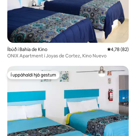
Íbúð í Bahía de Kino
4,78 af 5 í m
4,78 (82)
ONIX Apartment í Joyas de Cortez, Kino Nuevo
Í uppáhaldi hjá gestum
Í uppáhaldi hjá gestum