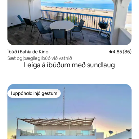
Íbúð í Bahía de Kino
4,85 af 5 í m
4,85 (86)
Sæt og þægileg íbúð við vatnið
Leiga á íbúðum með sundlaug
Í uppáhaldi hjá gestum
Í uppáhaldi hjá gestum