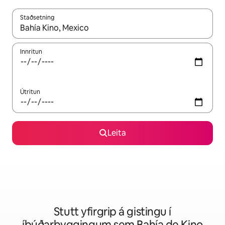
Staðsetning
Þegar niðurstöður liggja fyrir skaltu nota upp og niður örvalyk
Innritun
Útritun
Leita
Stutt yfirgrip á gistingu í
íbúðarbyggingum sem Bahía de Kino