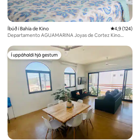
Íbúð í Bahía de Kino
4,9 af 5 í me
4,9 (124)
Departamento AGUAMARINA Joyas de Cortez Kino
Nuevo
Í uppáhaldi hjá gestum
Í uppáhaldi hjá gestum