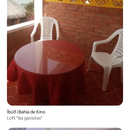
Íbúð í Bahía de Kino
Loft "las gaviotas"