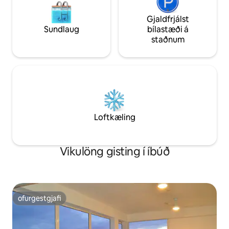
Gjaldfrjálst
Sundlaug
bílastæði á
staðnum
Loftkæling
Vikulöng gisting í íbúð
ofurgestgjafi
ofurgestgjafi