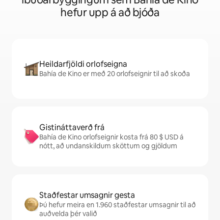
hefur upp á að bjóða
Heildarfjöldi orlofseigna
Bahía de Kino er með 20 orlofseignir til að skoða
Gistináttaverð frá
Bahía de Kino orlofseignir kosta frá 80 $ USD á
nótt, að undanskildum sköttum og gjöldum
Staðfestar umsagnir gesta
Þú hefur meira en 1.960 staðfestar umsagnir til að
auðvelda þér valið