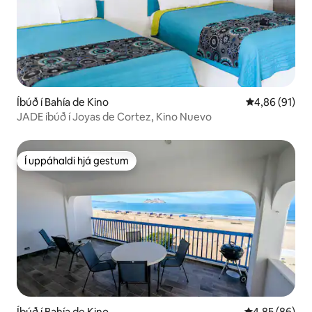
Íbúð í Bahía de Kino
4,86 af 5 í m
4,86 (91)
JADE íbúð í Joyas de Cortez, Kino Nuevo
Í uppáhaldi hjá gestum
Í uppáhaldi hjá gestum
Íbúð í Bahía de Kino
4,85 af 5 í m
4,85 (86)