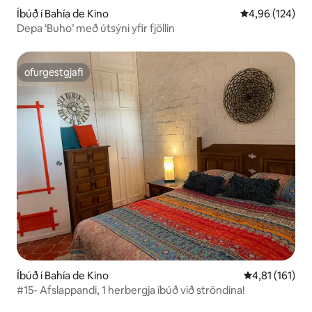
Íbúð í Bahía de Kino
4,96 af 5 í me
4,96 (124)
Depa ‘Buho’ með útsýni yfir fjöllin
ofurgestgjafi
ofurgestgjafi
Íbúð í Bahía de Kino
4,81 af 5 í me
4,81 (161)
#15- Afslappandi, 1 herbergja íbúð við ströndina!