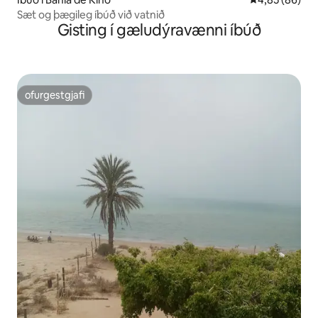
Sæt og þægileg íbúð við vatnið
Gisting í gæludýravænni íbúð
ofurgestgjafi
ofurgestgjafi