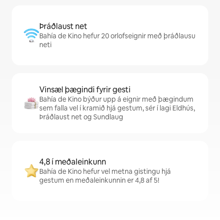
Þráðlaust net
Bahía de Kino hefur 20 orlofseignir með þráðlausu
neti
Vinsæl þægindi fyrir gesti
Bahía de Kino býður upp á eignir með þægindum
sem falla vel í kramið hjá gestum, sér í lagi Eldhús,
Þráðlaust net og Sundlaug
4,8 í meðaleinkunn
Bahía de Kino hefur vel metna gistingu hjá
gestum en meðaleinkunnin er 4,8 af 5!