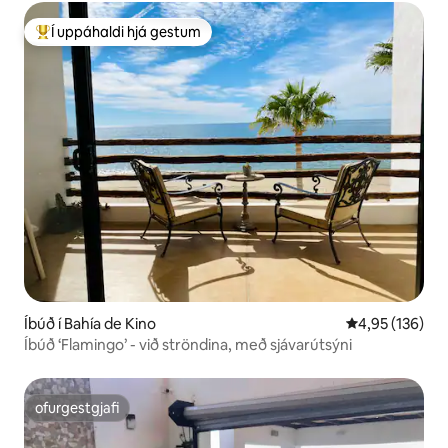
Í uppáhaldi hjá gestum
Í mestu uppáhaldi hjá gestum
Íbúð í Bahía de Kino
4,95 af 5 í me
4,95 (136)
Íbúð ‘Flamingo’ - við ströndina, með sjávarútsýni
ofurgestgjafi
ofurgestgjafi