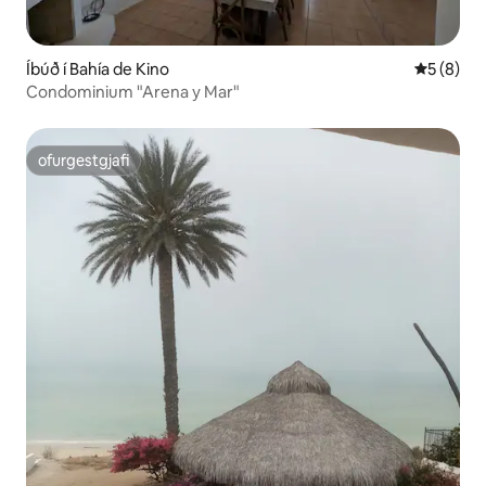
Íbúð í Bahía de Kino
5 af 5 í 
5 (8)
Condominium "Arena y Mar"
ofurgestgjafi
ofurgestgjafi