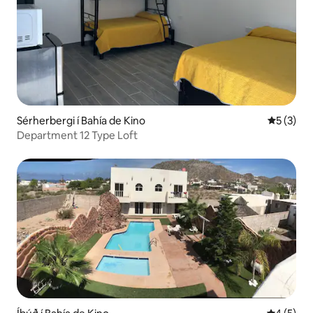
Sérherbergi í Bahía de Kino
5 af 5 í 
5 (3)
Department 12 Type Loft