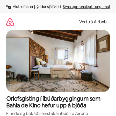
Stökkva
Hluti efnis er þýddur sjálfvirkt. 
Sýna upprunalegt tungumál
beint
að
efni
Vertu á Airbnb
Orlofsgisting í íbúðarbyggingum sem
Bahía de Kino hefur upp á bjóða
Finndu og bókaðu einstakar íbúðir á Airbnb