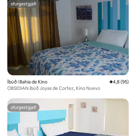
ofurgestgjafi
ofurgestgjafi
Íbúð í Bahía de Kino
4,8 af 5 í m
4,8 (95)
OBSIDIAN íbúð Joyas de Cortez, Kino Nuevo
ofurgestgjafi
ofurgestgjafi