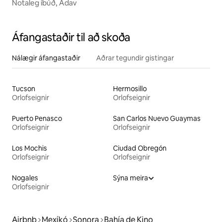
Notaleg íbúð, Adav
Áfangastaðir til að skoða
Nálægir áfangastaðir
Aðrar tegundir gistingar
Tucson
Hermosillo
Orlofseignir
Orlofseignir
Puerto Penasco
San Carlos Nuevo Guaymas
Orlofseignir
Orlofseignir
Los Mochis
Ciudad Obregón
Orlofseignir
Orlofseignir
Nogales
Sýna meira
Orlofseignir
Airbnb
Mexíkó
Sonora
Bahía de Kino