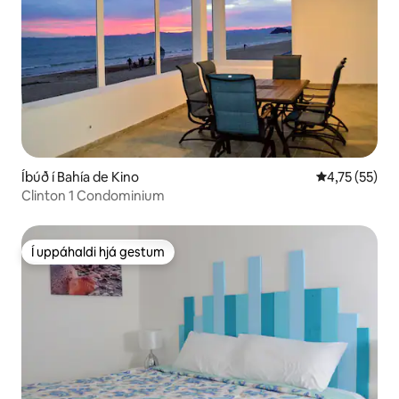
Íbúð í Bahía de Kino
4,75 af 5 í m
4,75 (55)
Clinton 1 Condominium
Í uppáhaldi hjá gestum
Í uppáhaldi hjá gestum