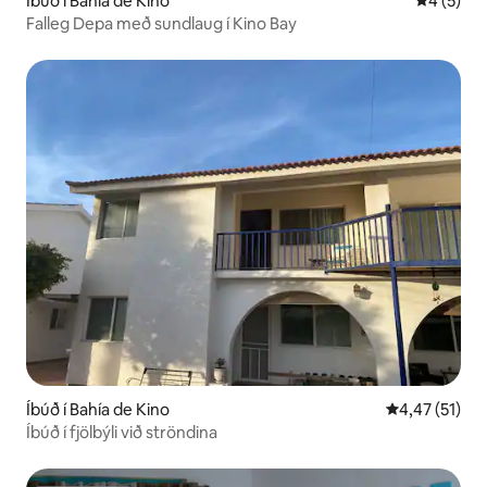
Íbúð í Bahía de Kino
4 af 5 í 
4 (5)
Falleg Depa með sundlaug í Kino Bay
Íbúð í Bahía de Kino
4,47 af 5 í m
4,47 (51)
Íbúð í fjölbýli við ströndina