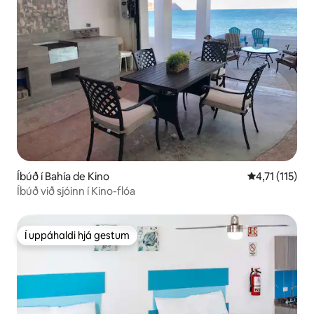
Íbúð í Bahía de Kino
4,71 af 5 í me
4,71 (115)
Íbúð við sjóinn í Kino-flóa
Í uppáhaldi hjá gestum
Í uppáhaldi hjá gestum