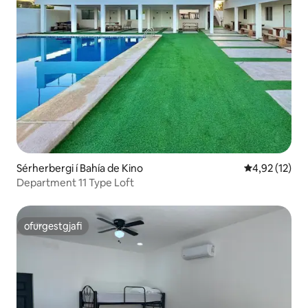
Sérherbergi í Bahía de Kino
4,92 af 5 í m
4,92 (12)
Department 11 Type Loft
ofurgestgjafi
ofurgestgjafi