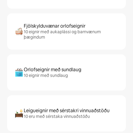
Fjölskylduvænar orlofseignir
10 eignir með aukaplássi og barnvænum
þægindum
Orlofseignir með sundlaug
10 eignir með sundlaug
Leigueignir með sérstakri vinnuaðstöðu
10 eru með sérstaka vinnuaðstöðu