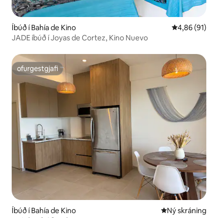
Íbúð í Bahía de Kino
4,86 af 5 í m
4,86 (91)
JADE íbúð í Joyas de Cortez, Kino Nuevo
ofurgestgjafi
ofurgestgjafi
Íbúð í Bahía de Kino
Ný gistiaðstaða
Ný skráning