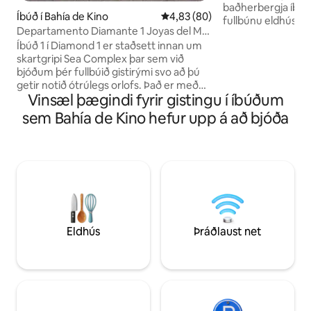
baðherbergja íbúð
Íbúð í Bahía de Kino
4,83 af 5 í meðaleinkunn, 80 u
4,83 (80)
fullbúnu eldhúsi og
Departamento Diamante 1 Joyas del Mar
Rúmar allt að 10 ge
Kino Nuevo
Íbúð 1 í Diamond 1 er staðsett innan um
tengjast í gegnum
skartgripi Sea Complex þar sem við
fullkomnar fyrir st
bjóðum þér fullbúið gistirými svo að þú
loftkælingu, gervi
getir notið ótrúlegs orlofs. Það er með
þráðlaust net. Þæginda-/bjórverslun er
Vinsæl þægindi fyrir gistingu í íbúðum
gott rými og huggulegar innréttingar
hinum megin við gö
með öllum þægindum: -2 svefnherbergi,
hægðarauka. Þegar þú hefur upplifað
sem Bahía de Kino hefur upp á að bjóða
king size master-rúm og 2 önnur tvíbreið
magnað sólsetur vi
rúm. -2 baðherbergi - Stofa með 2
veröndinni viltu ald
svefnsófum, borðstofa og fullbúið
eldhús. -2 sjónvörp með diski - Internet -
Laundry - Verönd með grilli og
sjávarútsýni. - Bílastæði - Sameiginleg
sundlaug (Shared pool)
Eldhús
Þráðlaust net