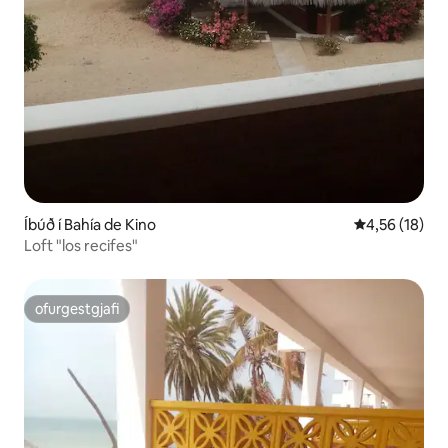
Íbúð í Bahía de Kino
4,56 af 5 í m
4,56 (18)
Loft "los recifes"
ofurgestgjafi
ofurgestgjafi