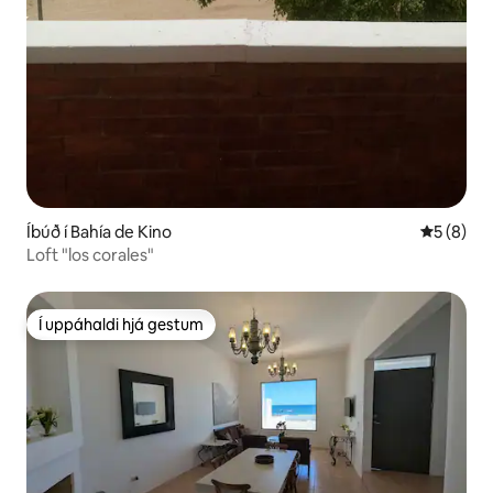
Íbúð í Bahía de Kino
5 af 5 í 
5 (8)
Loft "los corales"
Í uppáhaldi hjá gestum
Í uppáhaldi hjá gestum