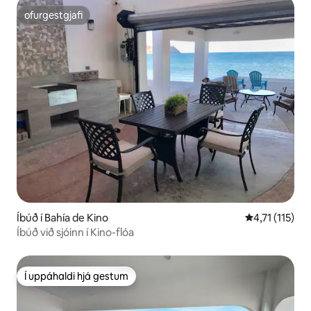
ofurgestgjafi
ofurgestgjafi
Íbúð í Bahía de Kino
4,71 af 5 í me
4,71 (115)
Íbúð við sjóinn í Kino-flóa
Í uppáhaldi hjá gestum
Í uppáhaldi hjá gestum