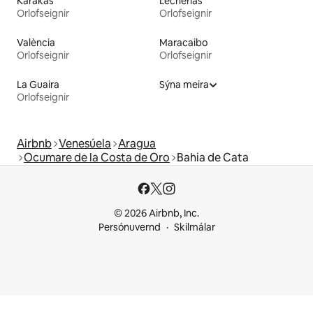
Karakas
Lecherías
Orlofseignir
Orlofseignir
València
Maracaibo
Orlofseignir
Orlofseignir
La Guaira
Sýna meira
Orlofseignir
Airbnb
Venesúela
Aragua
Ocumare de la Costa de Oro
Bahia de Cata
© 2026 Airbnb, Inc.
Persónuvernd
Skilmálar