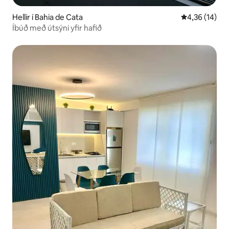
Hellir í Bahia de Cata
4,36 af 5 í m
4,36 (14)
Íbúð með útsýni yfir hafið