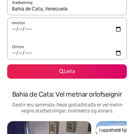
Staðsetning
Þegar niðurstöður liggja fyrir skaltu nota upp og niður örvalyk
Innritun
Útritun
Leita
Bahia de Cata: Vel metnar orlofseignir
Gestir eru sammála: Þessi gistiaðstaða er vel metin
vegna staðsetningar, hreinlætis og annars.
Í uppáhaldi hjá 
Í uppáhaldi hjá 