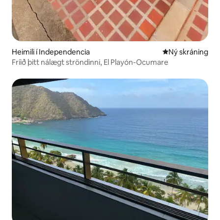
Heimili í Independencia
Ný gistiaðstaða
Ný skráning
Fríið þitt nálægt ströndinni, El Playón-Ocumare