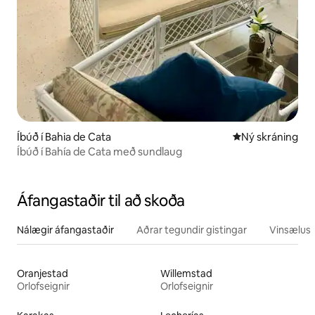
Íbúð í Bahia de Cata
Ný gistiaðstaða
Ný skráning
Íbúð í Bahía de Cata með sundlaug
Áfangastaðir til að skoða
Nálægir áfangastaðir
Aðrar tegundir gistingar
Vinsælustu
Oranjestad
Willemstad
Orlofseignir
Orlofseignir