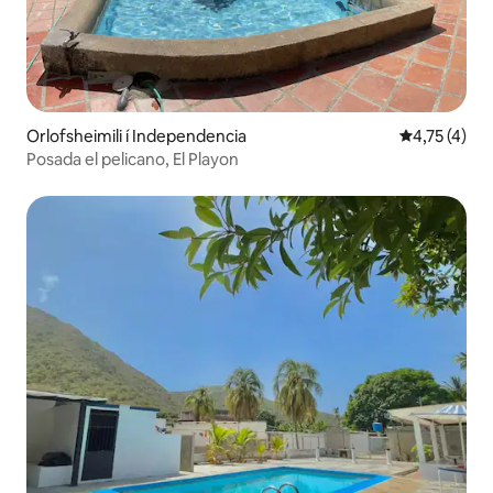
Orlofsheimili í Independencia
4,75 af 5 í 
4,75 (4)
Posada el pelicano, El Playon