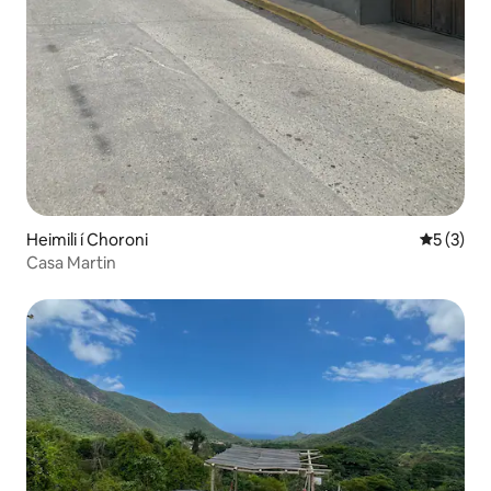
Heimili í Choroni
5 af 5 í 
5 (3)
Casa Martin