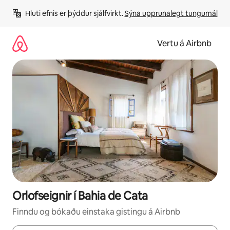
Stökkva
Hluti efnis er þýddur sjálfvirkt. 
Sýna upprunalegt tungumál
beint
að
efni
Vertu á Airbnb
Orlofseignir í Bahia de Cata
Finndu og bókaðu einstaka gistingu á Airbnb