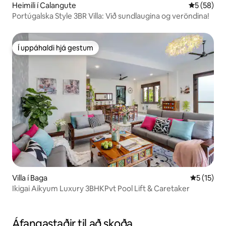
Heimili í Calangute
5 af 5 í m
5 (58)
Portúgalska Style 3BR Villa: Við sundlaugina og veröndina!
Í uppáhaldi hjá gestum
Í uppáhaldi hjá gestum
Villa í Baga
5 af 5 í m
5 (15)
Ikigai Aikyum Luxury 3BHKPvt Pool Lift & Caretaker
Áfangastaðir til að skoða