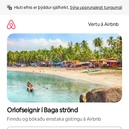
Stökkva
Hluti efnis er þýddur sjálfvirkt. 
Sýna upprunalegt tungumál
beint
að
efni
Vertu á Airbnb
Orlofseignir í Baga strönd
Finndu og bókaðu einstaka gistingu á Airbnb