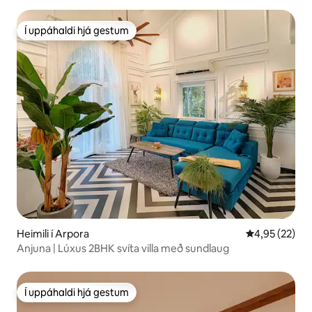
Í uppáhaldi hjá gestum
Í uppáhaldi hjá gestum
Heimili í Arpora
4,95 af 5 í m
4,95 (22)
Anjuna | Lúxus 2BHK svíta villa með sundlaug
Í uppáhaldi hjá gestum
Í uppáhaldi hjá gestum