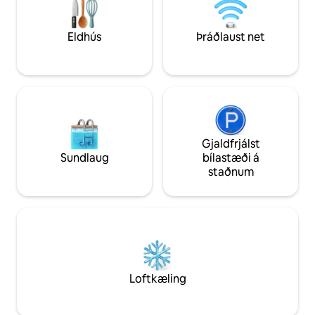
fyrir gesti sem vilja friðsæla dvöl án þess
hér vegna stranda,
að vera langt frá öllu.
vinnuferðar er Pr
til að vera hlýlegt
Eldhús
Þráðlaust net
Gjaldfrjálst
Sundlaug
bílastæði á
staðnum
Loftkæling