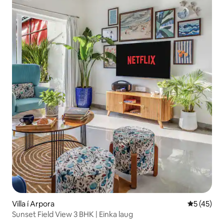
Villa í Arpora
5 af 5 í m
5 (45)
Sunset Field View 3 BHK | Einka laug