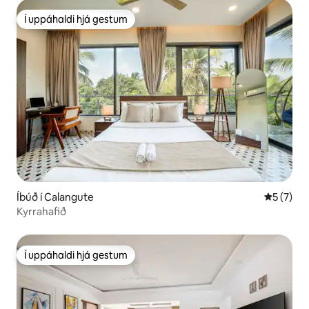
Í uppáhaldi hjá gestum
Í uppáhaldi hjá gestum
Íbúð í Calangute
5 af 5 í 
5 (7)
Kyrrahafið
Í uppáhaldi hjá gestum
Í uppáhaldi hjá gestum