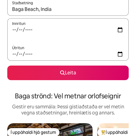
Staðsetning
Þegar niðurstöður liggja fyrir skaltu nota upp og niður örvalyk
Innritun
Útritun
Leita
Baga strönd: Vel metnar orlofseignir
Gestir eru sammála: Þessi gistiaðstaða er vel metin
vegna staðsetningar, hreinlætis og annars.
Í uppáhaldi hjá gestum
Í uppáhaldi hj
Í uppáhaldi hjá gestum
Í mestu uppáhald