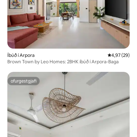
Íbúð í Arpora
4,97 af 5 í m
4,97 (29)
Brown Town by Leo Homes: 2BHK íbúð í Arpora-Baga
ofurgestgjafi
ofurgestgjafi