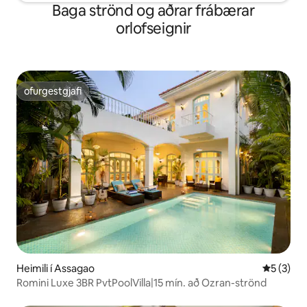
Baga strönd og aðrar frábærar
orlofseignir
ofurgestgjafi
ofurgestgjafi
Heimili í Assagao
5 af 5 í 
5 (3)
Romini Luxe 3BR PvtPoolVilla|15 mín. að Ozran-strönd