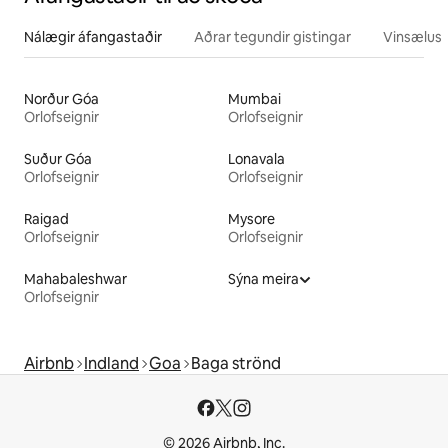
Nálægir áfangastaðir
Aðrar tegundir gistingar
Vinsælustu
Norður Góa
Mumbai
Orlofseignir
Orlofseignir
Suður Góa
Lonavala
Orlofseignir
Orlofseignir
Raigad
Mysore
Orlofseignir
Orlofseignir
Mahabaleshwar
Sýna meira
Orlofseignir
Airbnb
Indland
Goa
Baga strönd
© 2026 Airbnb, Inc.