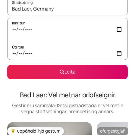
Staðsetning
Þegar niðurstöður liggja fyrir skaltu nota upp og niður örvalyk
Innritun
Útritun
Leita
Bad Laer: Vel metnar orlofseignir
Gestir eru sammála: Þessi gistiaðstaða er vel metin
vegna staðsetningar, hreinlætis og annars.
Í uppáhaldi hjá gestum
ofurgestgjafi
Í mestu uppáhaldi hjá gestum
ofurgestgjafi