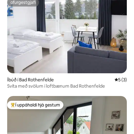
ofurgestgjafi
ofurgestgjafi
Íbúð í Bad Rothenfelde
5 af 5 í 
5 (3)
Svíta með svölum í loftbænum Bad Rothenfelde
Í uppáhaldi hjá gestum
Í mestu uppáhaldi hjá gestum