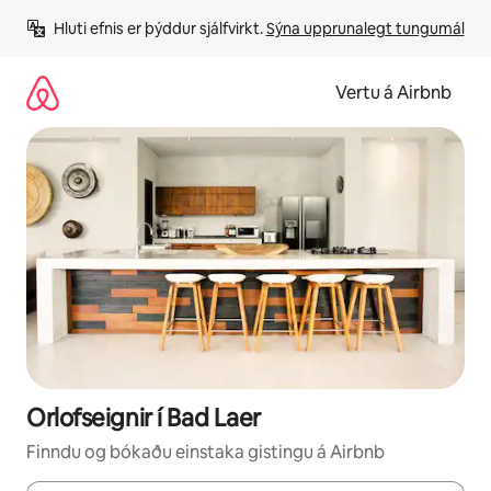
Stökkva
Hluti efnis er þýddur sjálfvirkt. 
Sýna upprunalegt tungumál
beint
að
efni
Vertu á Airbnb
Orlofseignir í Bad Laer
Finndu og bókaðu einstaka gistingu á Airbnb