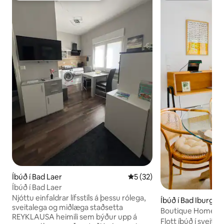
Íbúð í Bad Laer
5 af 5 í meðaleinkunn, 32 u
5 (32)
Íbúð í Bad Laer
Njóttu einfaldrar lífsstíls á þessu rólega,
Íbúð í Bad Iburg
sveitalega og miðlæga staðsetta
Boutique Home Bad
REYKLAUSA heimili sem býður upp á
hittir náttúruna
Flott íbúð í sveitin