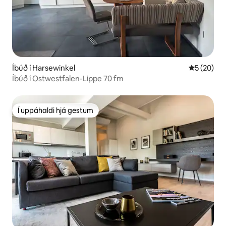
Íbúð í Harsewinkel
5 af 5 í m
5 (20)
Íbúð í Ostwestfalen-Lippe 70 fm
Í uppáhaldi hjá gestum
Í uppáhaldi hjá gestum