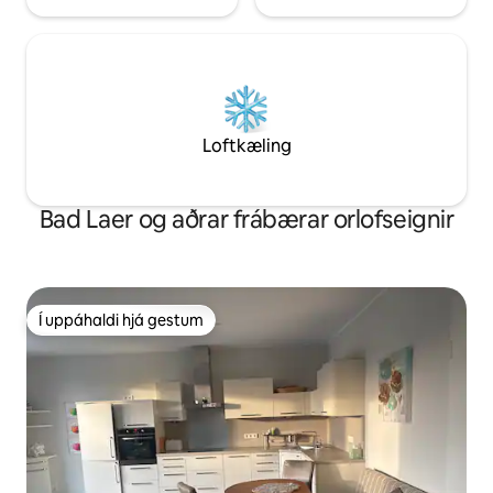
Loftkæling
Bad Laer og aðrar frábærar orlofseignir
Í uppáhaldi hjá gestum
Í uppáhaldi hjá gestum