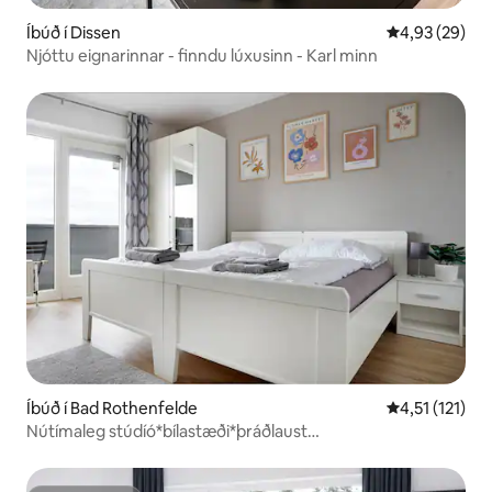
Íbúð í Dissen
4,93 af 5 í m
4,93 (29)
Njóttu eignarinnar - finndu lúxusinn - Karl minn
Íbúð í Bad Rothenfelde
4,51 af 5 í me
4,51 (121)
Nútímaleg stúdíó*bílastæði*þráðlaust
net*svalir*home2share