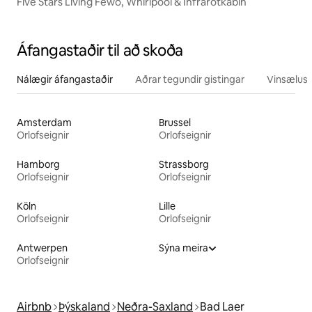
Five Stars Living Fewo, Whirlpool & Infrarotkabin
Áfangastaðir til að skoða
Nálægir áfangastaðir
Aðrar tegundir gistingar
Vinsælustu
Amsterdam
Brussel
Orlofseignir
Orlofseignir
Hamborg
Strassborg
Orlofseignir
Orlofseignir
Köln
Lille
Orlofseignir
Orlofseignir
Antwerpen
Sýna meira
Orlofseignir
Airbnb
Þýskaland
Neðra-Saxland
Bad Laer