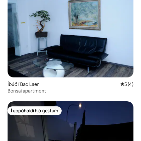
Íbúð í Bad Laer
5 af 5 í 
5 (4)
Bonsai apartment
Í uppáhaldi hjá gestum
Í uppáhaldi hjá gestum