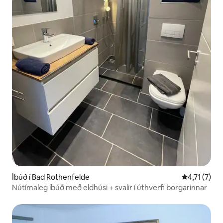
Íbúð í Bad Rothenfelde
4,71 af 5 í 
4,71 (7)
Nútímaleg íbúð með eldhúsi + svalir í úthverfi borgarinnar