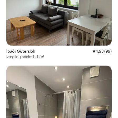
Íbúð í Gütersloh
4,93 af 5 í m
4,93 (99)
Þægileg háaloftsíbúð