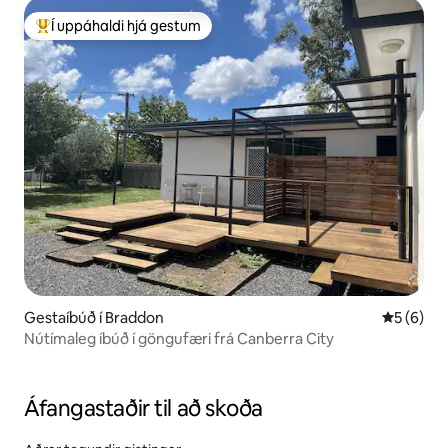
Í uppáhaldi hjá gestum
Í mestu uppáhaldi hjá gestum
Gestaíbúð í Braddon
5 af 5 í 
5 (6)
Nútímaleg íbúð í göngufæri frá Canberra City
Áfangastaðir til að skoða