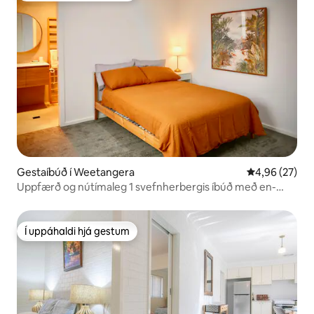
Gestaíbúð í Weetangera
4,96 af 5 í m
4,96 (27)
Uppfærð og nútímaleg 1 svefnherbergis íbúð með en-
suite baðherbergi
Í uppáhaldi hjá gestum
Í uppáhaldi hjá gestum