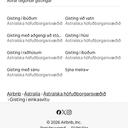
Aðrar tegundir gistingar
Gisting í íbúðum
Gisting við vatn
Ástralska höfuðborgarsvæðið
Ástralska höfuðborgarsvæðið
Gisting með aðgengi að stöðuvatni
Gisting í húsi
Ástralska höfuðborgarsvæðið
Ástralska höfuðborgarsvæðið
Gisting í raðhúsum
Gisting í íbúðum
Ástralska höfuðborgarsvæðið
Ástralska höfuðborgarsvæðið
Gisting með sánu
Sýna meira
Ástralska höfuðborgarsvæðið
Airbnb
Ástralía
Ástralska höfuðborgarsvæðið
Gisting í einkasvítu
© 2026 Airbnb, Inc.