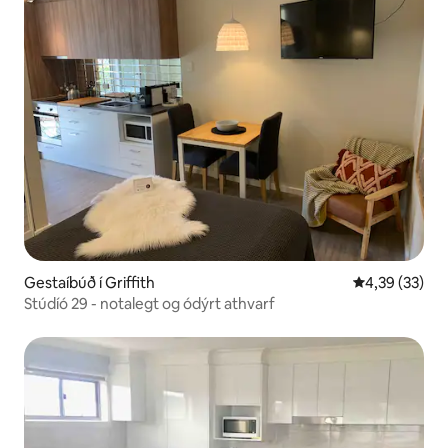
Gestaíbúð í Griffith
4,39 af 5 í m
4,39 (33)
Stúdíó 29 - notalegt og ódýrt athvarf