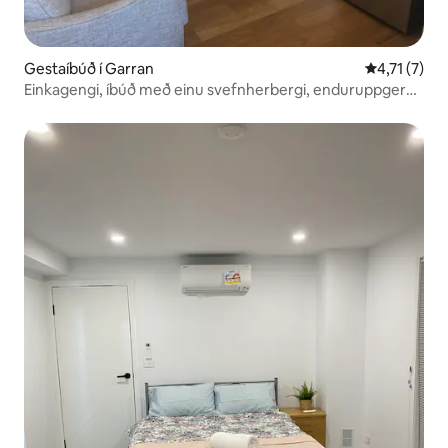
Gestaíbúð í Garran
4,71 af 5 í 
4,71 (7)
Einkagengi, íbúð með einu svefnherbergi, enduruppgerð
að hluta til