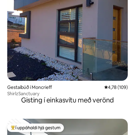
Gestaíbúð í Moncrieff
4,78 af 5 í me
4,78 (109)
ShirlzSanctuary
Gisting í einkasvítu með verönd
Í uppáhaldi hjá gestum
Í mestu uppáhaldi hjá gestum