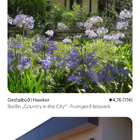
Gestaíbúð í Hawker
4,76 af 5 í me
4,76 (174)
Íbúðin „Country in the City“ - frumgerð listaverk