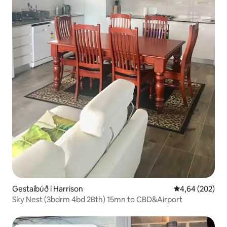
Gestaíbúð í Harrison
4,64 af 5 í me
4,64 (202)
Sky Nest (3bdrm 4bd 2Bth) 15mn to CBD&Airport