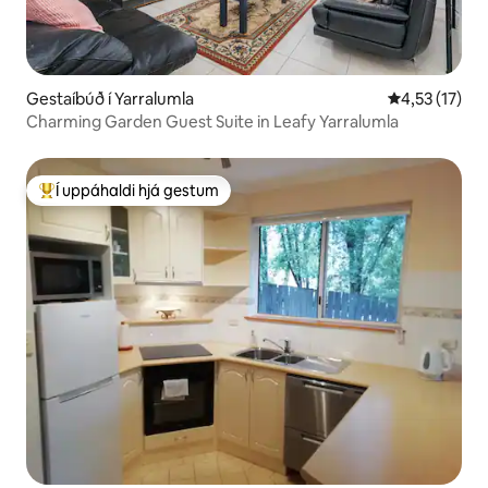
Gestaíbúð í Yarralumla
4,53 af 5 í m
4,53 (17)
Charming Garden Guest Suite in Leafy Yarralumla
Í uppáhaldi hjá gestum
Í mestu uppáhaldi hjá gestum