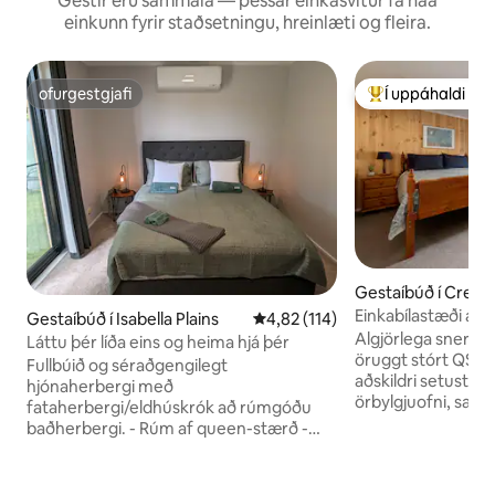
Gestir eru sammála — þessar einkasvítur fá háa
einkunn fyrir staðsetningu, hreinlæti og fleira.
ofurgestgjafi
Í uppáhaldi hj
ofurgestgjafi
Í mestu uppáhald
Gestaíbúð í Cres
Einkabílastæði á 
Gestaíbúð í Isabella Plains
4,82 af 5 í meðaleinkunn, 114 u
4,82 (114)
stað. Gestgjafi er A
Algjörlega snertila
Láttu þér líða eins og heima hjá þér
öruggt stórt QS s
Fullbúið og séraðgengilegt
aðskildri setustof
hjónaherbergi með
örbylgjuofni, sam
fataherbergi/eldhúskrók að rúmgóðu
og áhöldum. Allt lí
baðherbergi. - Rúm af queen-stærð -
og kælt vatn í boði. Sérstak
Skrifborðssvæði með USB og USB-C
baðherbergi/þvot
tengjum - Ókeypis þráðlaust net -
hárþvottalögur og
Snjallsjónvarpsaðgangur að Netflix,