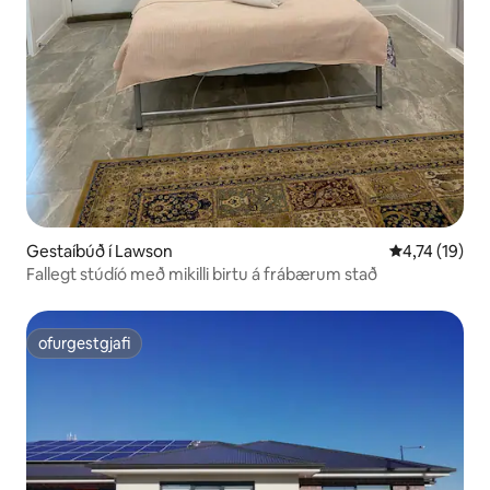
Gestaíbúð í Lawson
4,74 af 5 í m
4,74 (19)
Fallegt stúdíó með mikilli birtu á frábærum stað
ofurgestgjafi
ofurgestgjafi