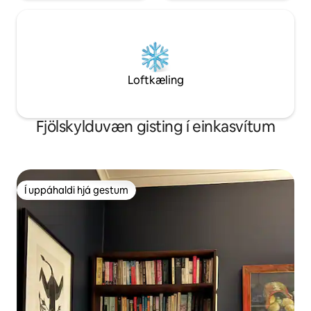
Loftkæling
Fjölskylduvæn gisting í einkasvítum
Í uppáhaldi hjá gestum
Í uppáhaldi hjá gestum