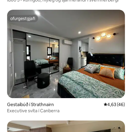
ofurgestgjafi
ofurgestgjafi
Gestaíbúð í Strathnairn
4,63 af 5 í m
4,63 (46)
Executive svíta í Canberra