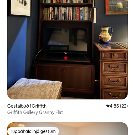
Gestaíbúð í Griffith
4,86 af 5 í m
4,86 (22)
Griffith Gallery Granny Flat
Í uppáhaldi hjá gestum
Í uppáhaldi hjá gestum