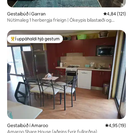
Gestaíbúð í Garran
4,84 af 5 í me
4,84 (121)
Nútímaleg 1 herbergja fríeign | Ókeypis bílastæði og
þráðlaust net
Í uppáhaldi hjá gestum
Í mestu uppáhaldi hjá gestum
Gestaíbúð í Amaroo
4,95 af 5 í m
4,95 (19)
Amaroo Share House (aðeins fyrir fullorðna)