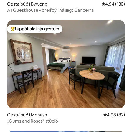
Gestaíbúð í Bywong
4,94 af 5 í me
4,94 (130)
A1 Guesthouse - dreifbýli nálægt Canberra
Í uppáhaldi hjá gestum
Í mestu uppáhaldi hjá gestum
Gestaíbúð í Monash
4,98 af 5 í m
4,98 (82)
„Gums and Roses“ stúdíó