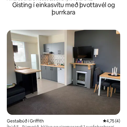
Gisting í einkasvítu með þvottavél og
þurrkara
Gestaíbúð í Griffith
4,75 af 5 í 
4,75 (4)
Íbúð 5 - Rúmgóð, hlýleg og sjarmerandi 1 svefnherbergi