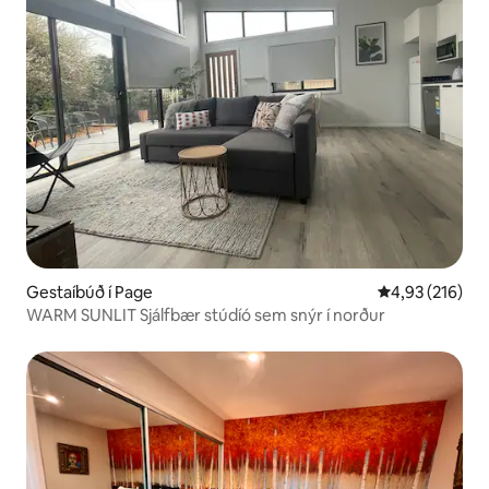
Gestaíbúð í Page
4,93 af 5 í me
4,93 (216)
WARM SUNLIT Sjálfbær stúdíó sem snýr í norður