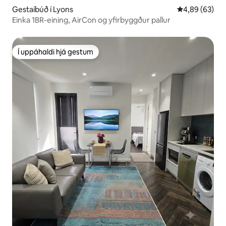
Gestaíbúð í Lyons
4,89 af 5 í m
4,89 (63)
Einka 1BR-eining, AirCon og yfirbyggður pallur
Í uppáhaldi hjá gestum
Í uppáhaldi hjá gestum