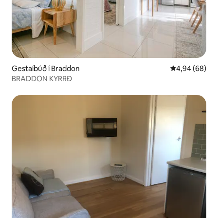
Gestaíbúð í Braddon
4,94 af 5 í m
4,94 (68)
BRADDON KYRRÐ