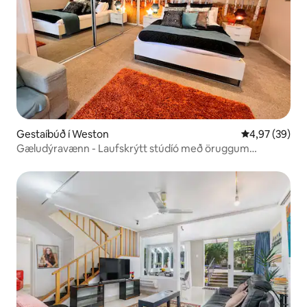
Gestaíbúð í Weston
4,97 af 5 í m
4,97 (39)
Gæludýravænn - Laufskrýtt stúdíó með öruggum
húsgarði