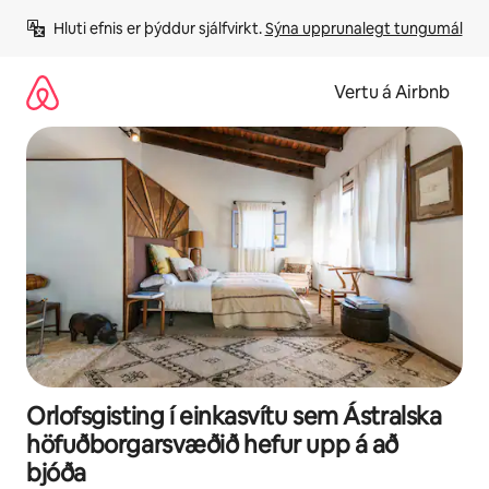
Stökkva
Hluti efnis er þýddur sjálfvirkt. 
Sýna upprunalegt tungumál
beint
að
efni
Vertu á Airbnb
Orlofsgisting í einkasvítu sem Ástralska
höfuðborgarsvæðið hefur upp á að
bjóða