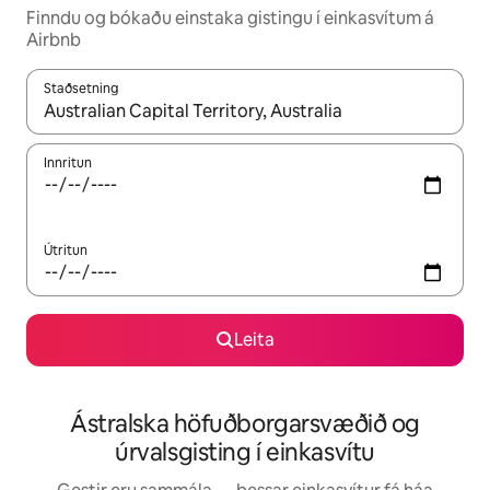
Finndu og bókaðu einstaka gistingu í einkasvítum á
Airbnb
Staðsetning
Þegar niðurstöður liggja fyrir skaltu nota upp og niður örvalyk
Innritun
Útritun
Leita
Ástralska höfuðborgarsvæðið og
úrvalsgisting í einkasvítu