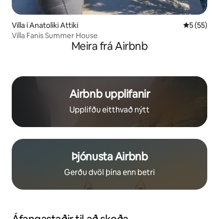
Villa í Anatoliki Attiki
5 af 5 í m
5 (55)
Villa Fanis Summer House
Meira frá Airbnb
Airbnb upplifanir
Upplifðu eitthvað nýtt
Þjónusta Airbnb
Gerðu dvöl þína enn betri