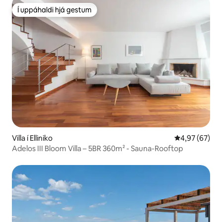
Í uppáhaldi hjá gestum
Í uppáhaldi hjá gestum
Villa í Elliniko
4,97 af 5 í m
4,97 (67)
Adelos III Bloom Villa – 5BR 360m² - Sauna-Rooftop