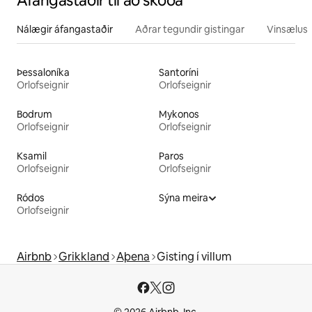
Áfangastaðir til að skoða
Nálægir áfangastaðir
Aðrar tegundir gistingar
Vinsælustu
Þessaloníka
Santoríni
Orlofseignir
Orlofseignir
Bodrum
Mykonos
Orlofseignir
Orlofseignir
Ksamil
Paros
Orlofseignir
Orlofseignir
Ródos
Sýna meira
Orlofseignir
Airbnb
Grikkland
Aþena
Gisting í villum