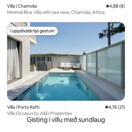
Villa í Chamolia
4,88 af 5 í 
4,88 (8)
Minimal Blue Villa with sea view, Chamolia, Attica
Í uppáhaldi hjá gestum
Í uppáhaldi hjá gestum
Villa í Porto Rafti
4,76 af 5 í m
4,76 (21)
Villa Occasus by A&D Properties
Gisting í villu með sundlaug