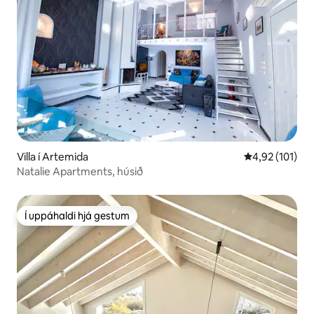
Villa í Artemida
4,92 af 5 í me
4,92 (101)
Natalie Apartments, húsið
Í uppáhaldi hjá gestum
Í uppáhaldi hjá gestum