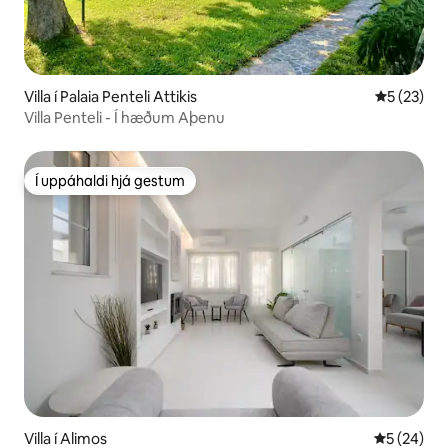
Villa í Palaia Penteli Attikis
5 af 5 í m
5 (23)
Villa Penteli - Í hæðum Aþenu
Í uppáhaldi hjá gestum
Í uppáhaldi hjá gestum
Villa í Alimos
5 af 5 í m
5 (24)