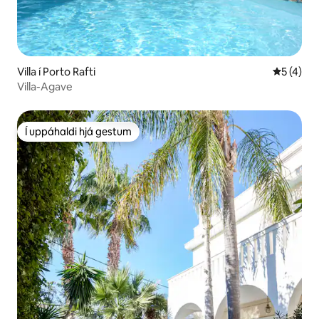
Villa í Porto Rafti
5 af 5 í 
5 (4)
Villa-Agave
Í uppáhaldi hjá gestum
Í uppáhaldi hjá gestum