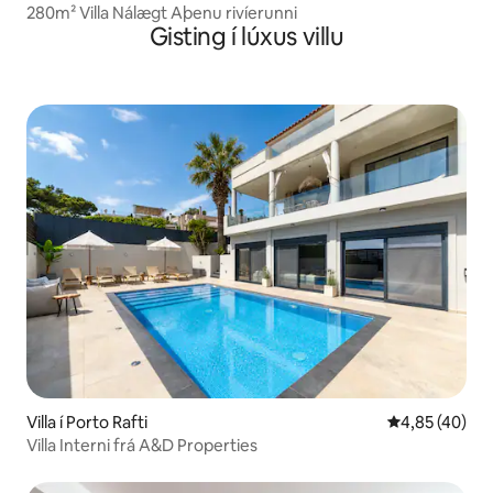
280m² Villa Nálægt Aþenu rivíerunni
Gisting í lúxus villu
Villa í Porto Rafti
4,85 af 5 í m
4,85 (40)
Villa Interni frá A&D Properties