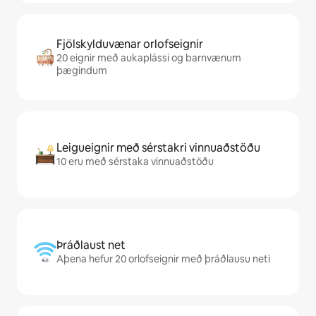
Fjölskylduvænar orlofseignir
20 eignir með aukaplássi og barnvænum
þægindum
Leigueignir með sérstakri vinnuaðstöðu
10 eru með sérstaka vinnuaðstöðu
Þráðlaust net
Aþena hefur 20 orlofseignir með þráðlausu neti