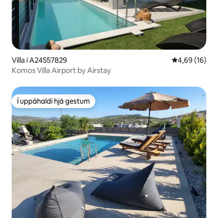
Villa í A24557829
4,69 af 5 í m
4,69 (16)
Komos Villa Airport by Airstay
Í uppáhaldi hjá gestum
Í uppáhaldi hjá gestum