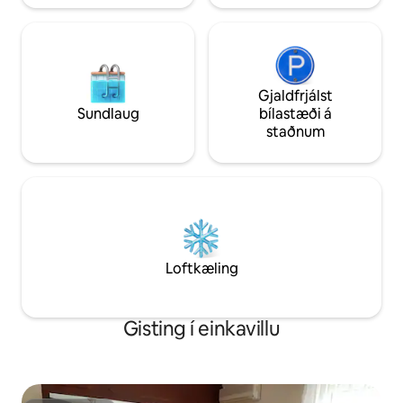
Gjaldfrjálst
Sundlaug
bílastæði á
staðnum
Loftkæling
Gisting í einkavillu