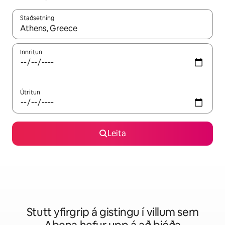
Staðsetning
Þegar niðurstöður liggja fyrir skaltu nota upp og niður örvalyk
Innritun
Útritun
Leita
Stutt yfirgrip á gistingu í villum sem