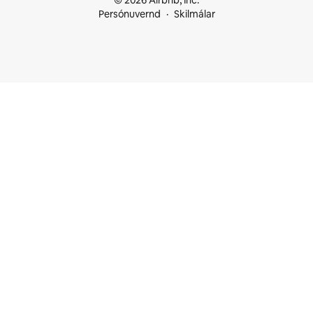
© 2026 Airbnb, Inc.
Persónuvernd
Skilmálar