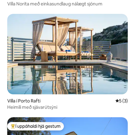
Villa Norita með einkasundlaug nálægt sjónum
Villa í Porto Rafti
5 af 5 í 
5 (3)
Heimili með sjávarútsýni
Í uppáhaldi hjá gestum
Í mestu uppáhaldi hjá gestum