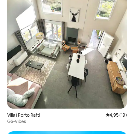
Villa í Porto Rafti
4,95 af 5 í m
4,95 (19)
GS-Vibes