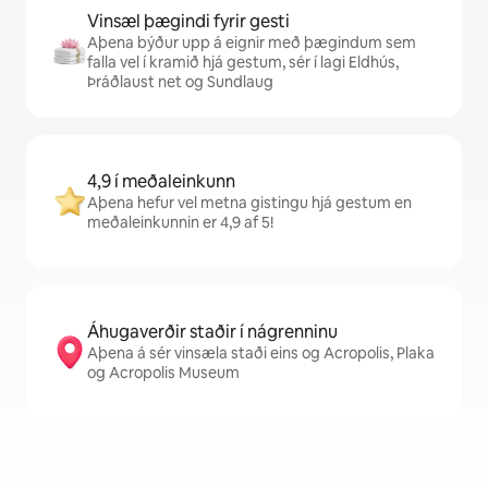
Vinsæl þægindi fyrir gesti
Aþena býður upp á eignir með þægindum sem
falla vel í kramið hjá gestum, sér í lagi Eldhús,
Þráðlaust net og Sundlaug
4,9 í meðaleinkunn
Aþena hefur vel metna gistingu hjá gestum en
meðaleinkunnin er 4,9 af 5!
Áhugaverðir staðir í nágrenninu
Aþena á sér vinsæla staði eins og Acropolis, Plaka
og Acropolis Museum