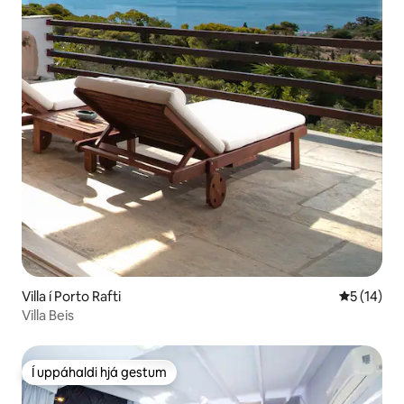
Villa í Porto Rafti
5 af 5 í m
5 (14)
Villa Beis
Í uppáhaldi hjá gestum
Í uppáhaldi hjá gestum