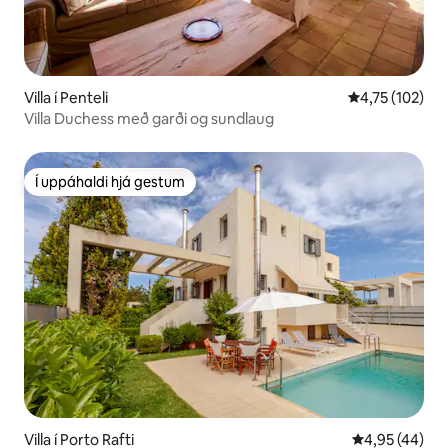
Villa í Penteli
4,75 af 5 í me
4,75 (102)
Villa Duchess með garði og sundlaug
Í uppáhaldi hjá gestum
Í uppáhaldi hjá gestum
Villa í Porto Rafti
4,95 af 5 í m
4,95 (44)