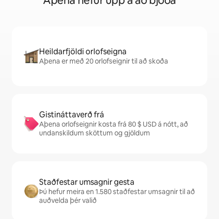
Aþena hefur upp á að bjóða
Heildarfjöldi orlofseigna
Aþena er með 20 orlofseignir til að skoða
Gistináttaverð frá
Aþena orlofseignir kosta frá 80 $ USD á nótt, að
undanskildum sköttum og gjöldum
Staðfestar umsagnir gesta
Þú hefur meira en 1.580 staðfestar umsagnir til að
auðvelda þér valið