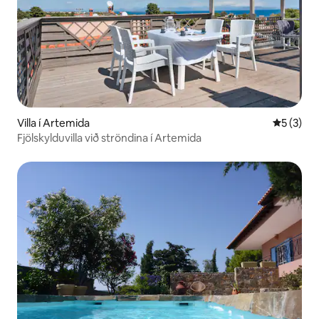
Villa í Artemida
5 af 5 í 
5 (3)
Fjölskylduvilla við ströndina í Artemida