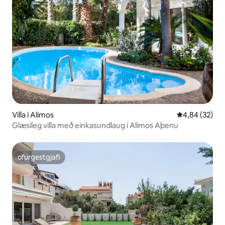
Villa í Alimos
4,84 af 5 í m
4,84 (32)
Glæsileg villa með einkasundlaug í Alimos Aþenu
ofurgestgjafi
ofurgestgjafi