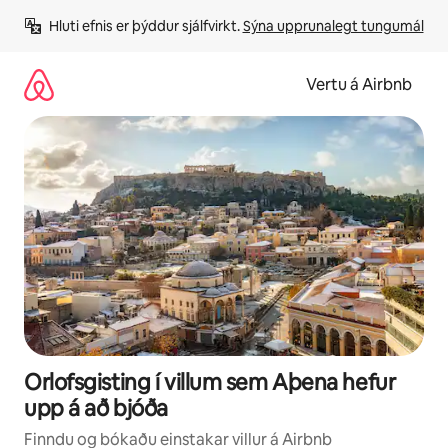
Stökkva
Hluti efnis er þýddur sjálfvirkt. 
Sýna upprunalegt tungumál
beint
að
efni
Vertu á Airbnb
Orlofsgisting í villum sem Aþena hefur
upp á að bjóða
Finndu og bókaðu einstakar villur á Airbnb