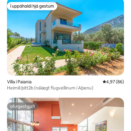
Í uppáhaldi hjá gestum
Í uppáhaldi hjá gestum
Villa í Paiania
4,97 af 5 í m
4,97 (86)
Heimili þitt2b (nálægt flugvellinum í Aþenu)
ofurgestgjafi
ofurgestgjafi