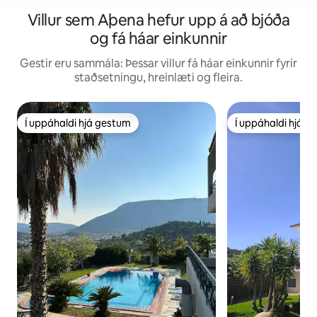
Villur sem Aþena hefur upp á að bjóða
og fá háar einkunnir
Gestir eru sammála: Þessar villur fá háar einkunnir fyrir
staðsetningu, hreinlæti og fleira.
Í uppáhaldi hjá gestum
Í uppáhaldi hjá 
Í uppáhaldi hjá gestum
Í uppáhaldi hjá 