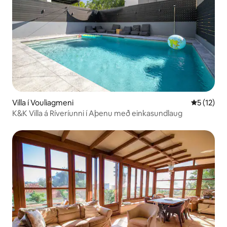
Villa í Vouliagmeni
5 af 5 í m
5 (12)
K&K Villa á Ríveríunni í Aþenu með einkasundlaug