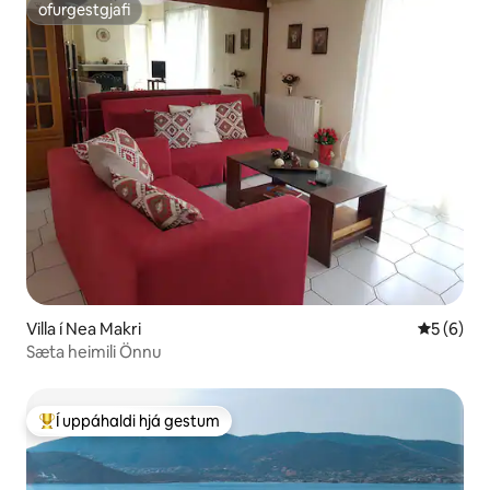
ofurgestgjafi
ofurgestgjafi
Villa í Nea Makri
5 af 5 í 
5 (6)
Sæta heimili Önnu
Í uppáhaldi hjá gestum
Í mestu uppáhaldi hjá gestum