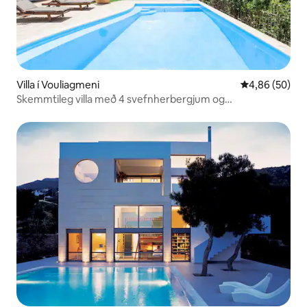
Villa í Vouliagmeni
4,86 af 5 í m
4,86 (50)
Skemmtileg villa með 4 svefnherbergjum og
einkasundlaug