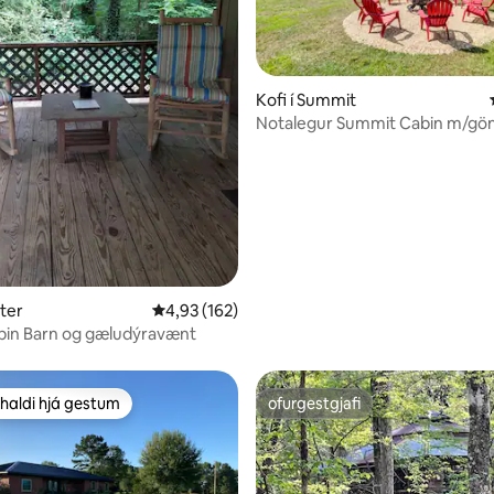
Kofi í Summit
Notalegur Summit Cabin m/gö
n, 321 umsagnir
og veiðitjörn!
ster
4,93 af 5 í meðaleinkunn, 162 umsagnir
4,93 (162)
bin Barn og gæludýravænt
haldi hjá gestum
ofurgestgjafi
uppáhaldi hjá gestum
ofurgestgjafi