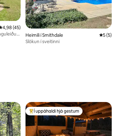
4,98 af 5 í meðaleinkunn, 45 umsagnir
4,98 (45)
nguleiðum
Heimili í Smithdale
5 af 5 í meðalein
5 (5)
Slökun í sveitinni
Í uppáhaldi hjá gestum
Í mestu uppáhaldi hjá gestum