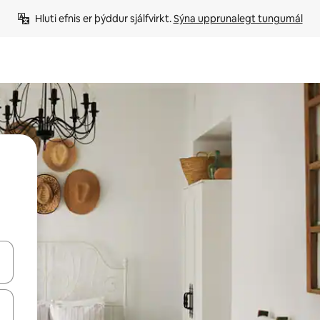
Hluti efnis er þýddur sjálfvirkt. 
Sýna upprunalegt tungumál
 niður örvalyklana eða skoða með því að snerta eða strjúka.