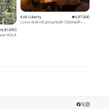
Kofi í Liberty
4,97 af 5 í meðaleink
4,97 (64)
Lúxus skáli við gönguleiðir | Eldstæði +
Starlink þráðlaust net
,91 af 5 í meðaleinkunn, 491 umsagnir
4,91 (491)
 near NOLA