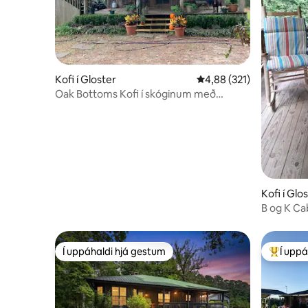
Kofi í Gloster
4,88 af 5 í meðaleinkun
4,88 (321)
Oak Bottoms Kofi í skóginum með
sandöldum lækjum
Kofi í Glo
B og K Ca
Í uppáhaldi hjá gestum
Í uppá
Í uppáhaldi hjá gestum
Í mestu 