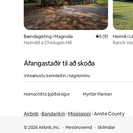
Bændagisting í Magnolia
5 af 5 í meðaleink
5 (9)
Heimili í L
Heimilið á Chinkapin Hill
Ranch Vi
Áfangastaðir til að skoða
Vinsælustu kennileitin í nágrenninu
Homochitto þjóðskógur
Myrtlar Plantan
Airbnb
Bandaríkin
Mississippi
Amite County
© 2026 Airbnb, Inc.
Persónuvernd
Skilmálar