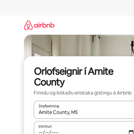
Stökkva
beint
að
efni
Orlofseignir í Amite
County
Finndu og bókaðu einstaka gistingu á Airbnb
Staðsetning
Þegar niðurstöður liggja fyrir skaltu nota upp og
Innritun