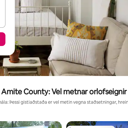
Amite County: Vel metnar orlofseignir
la: Þessi gistiaðstaða er vel metin vegna staðsetningar, hrei