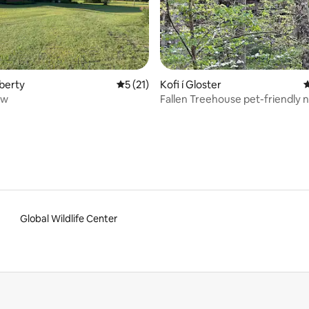
unn, 9 umsagnir
iberty
5 af 5 í meðaleinkunn, 21 umsagnir
5 (21)
Kofi í Gloster
4
ew
Fallen Treehouse pet-friendly
Global Wildlife Center