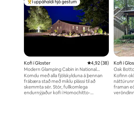
Í uppáhaldi hjá gestum
Í mestu uppáhaldi hjá gestum
Kofi í Gloster
4,92 af 5 í meðaleinku
4,92 (38)
Kofi í Glo
Modern Glamping Cabin in National
Oak Botto
Forest Near NOLA
sandöldu
Komdu með alla fjölskylduna á þennan
Kofinn okk
frábæra stað með miklu plássi til að
náttúrunna
skemmta sér. Stór, fullkomlega
framan eða
endurnýjaður kofi í Homochitto-
veröndinni
þjóðskóginum. Meðal þæginda á
ferskvatn
staðnum eru risastór 2.000 fermetra
staður til
verönd, arnar innandyra og utandyra,
fara í fr
aðskilin eldstæði, sundlaug, heitur pottur,
þínum til 
leikvöllur og um 120 hektarar með mílum
gönguferð
af gönguleiðum. Meðal þess sem hægt er
slóðum og
að gera í nágrenninu eru hestaferðir,
af fuglum