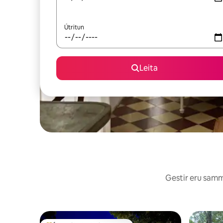
Útritun
Leita
Gestir eru sammá