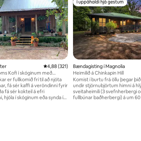
Í uppáhaldi hjá gestum
Í uppáhaldi hjá gestum
nn, 38 umsagnir
ster
4,88 af 5 í meðaleinkunn, 321 umsagnir
4,88 (321)
Bændagisting í Magnolia
ms Kofi í skóginum með
Heimilið á Chinkapin Hill
m lækjum
ar er fullkomið frí til að njóta
Komist í burtu frá öllu þegar þið
r, fá sér kaffi á veröndinni fyrir
undir stjörnubjörtum himni á hl
 fá sér kokteil á efri
sveitaheimili (3 svefnherbergi o
, hjóla í skóginum eða synda í
fullbúnar baðherbergi) á um 60
slækjunum. Þetta er frábær
landsvæði til að slaka á og end
 að eiga rómantíska helgi eða
hugann. Innifalið: Skógur, náttúruslóðar,
í með börnunum og gæludýrum
lækur (1,4 km gönguleið), verö
að stunda útivist, þar á meðal
og aftan, útsýni yfir tún, dýralí
ir eða hjólreiðar á mörgum
og fleira. 19 km frá McComb, MS 
 gljúfrum eða að taka myndir
kílómetra frá Liberty, MS 18 km frá Percy
 og öðru dýralífi með
Quin-þjóðgarðinum 18 kílómetra frá