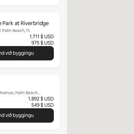
 Park at Riverbridge
st Palm Beach, FL
1.711 $ USD
975 $ USD
d við byggingu
 Avenue, Palm Beach
1.892 $ USD
549 $ USD
d við byggingu