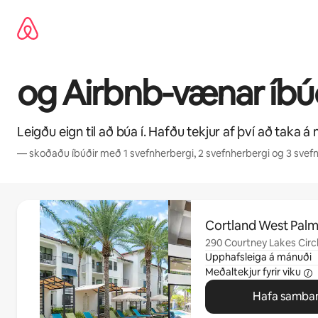
Stökkva
beint
að
efni
og Airbnb-vænar íbúð
Leigðu eign til að búa í. Hafðu tekjur af því að taka á 
— skoðaðu íbúðir með 1 svefnherbergi, 2 svefnherbergi og 3 svef
0 atriði af 0 sýnd
Cortland West Pal
290 Courtney Lakes Circ
Upphafsleiga á mánuði
Meðaltekjur fyrir viku
Hafa samban