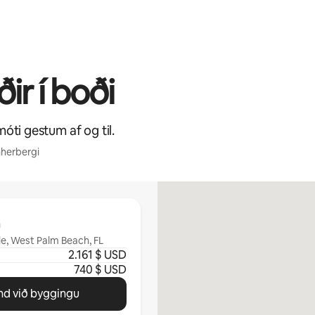
ir í boði
móti gestum af og til.
nherbergi
m
le, West Palm Beach, FL
2.161 $ USD
740 $ USD
d við byggingu