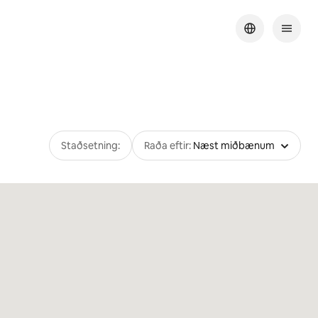
Staðsetning:
Raða eftir:
Næst miðbænum