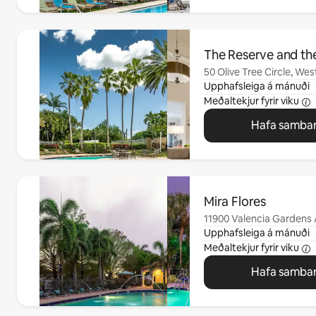
0 atriði af 0 sýnd
The Reserve and the
50 Olive Tree Circle, We
Upphafsleiga á mánuði
Meðaltekjur fyrir viku
Hafa samban
0 atriði af 0 sýnd
Mira Flores
11900 Valencia Gardens
Gardens, FL
Upphafsleiga á mánuði
Meðaltekjur fyrir viku
Hafa samban