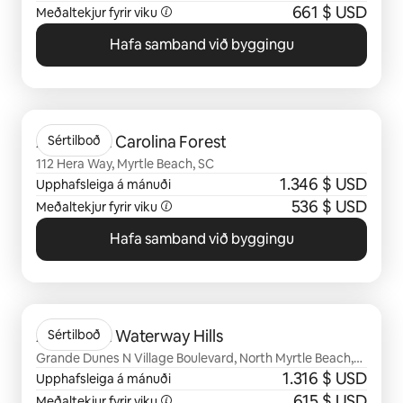
661 $ USD
Meðaltekjur fyrir viku
Hafa samband við byggingu
0 atriði af 0 sýnd
Arcadia at Carolina Forest
Sértilboð
112 Hera Way, Myrtle Beach, SC
1.346 $ USD
Upphafsleiga á mánuði
536 $ USD
Meðaltekjur fyrir viku
Hafa samband við byggingu
0 atriði af 0 sýnd
Arcadia at Waterway Hills
Sértilboð
Grande Dunes N Village Boulevard, North Myrtle Beach,
SC
1.316 $ USD
Upphafsleiga á mánuði
615 $ USD
Meðaltekjur fyrir viku