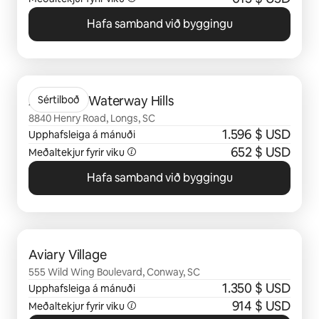
Hafa samband við byggingu
0 atriði af 0 sýnd
Abrazo at Waterway Hills
Sértilboð
8840 Henry Road, Longs, SC
1.596 $ USD
Upphafsleiga á mánuði
652 $ USD
Meðaltekjur fyrir viku
Hafa samband við byggingu
0 atriði af 0 sýnd
Aviary Village
555 Wild Wing Boulevard, Conway, SC
1.350 $ USD
Upphafsleiga á mánuði
914 $ USD
Meðaltekjur fyrir viku