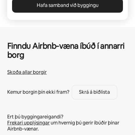
Hafa samband við byggingu
Finndu Airbnb-væna íbúð í annarri
borg
Skoða allar borgir
Kemur borgin þín ekki fram?
Skrá á biðlista
Ert þú byggingareigandi?
Frekari upplýsingar
um hvernig þú gerir íbúðir þínar
Airbnb-vænar.