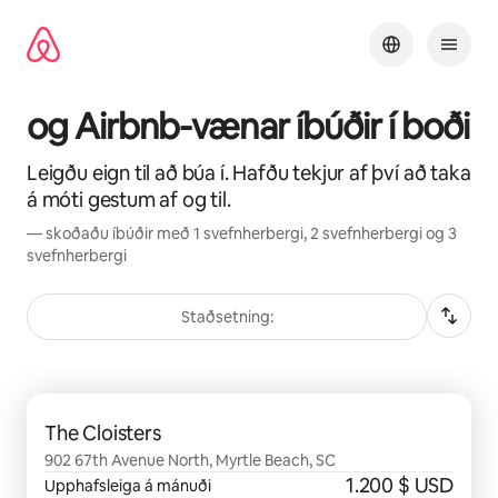
Stökkva
beint
að
efni
og Airbnb-vænar íbúðir í boði
Leigðu eign til að búa í. Hafðu tekjur af því að taka
á móti gestum af og til.
— skoðaðu íbúðir með 1 svefnherbergi, 2 svefnherbergi og 3
svefnherbergi
Staðsetning:
0 atriði af 0 sýnd
The Cloisters
902 67th Avenue North, Myrtle Beach, SC
1.200 $ USD
Upphafsleiga á mánuði