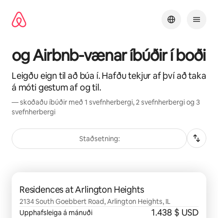
Stökkva
beint
að
efni
og Airbnb-vænar íbúðir í boði
Leigðu eign til að búa í. Hafðu tekjur af því að taka
á móti gestum af og til.
— skoðaðu íbúðir með 1 svefnherbergi, 2 svefnherbergi og 3
svefnherbergi
Staðsetning:
0 atriði af 0 sýnd
Residences at Arlington Heights
2134 South Goebbert Road, Arlington Heights, IL
1.438 $ USD
Upphafsleiga á mánuði