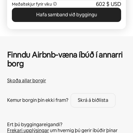
602 $ USD
Meðaltekjur fyrir viku
Hafa samband við byggingu
Finndu Airbnb-væna íbúð í annarri
borg
Skoða allar borgir
Kemur borgin þín ekki fram?
Skrá á biðlista
Ert þú byggingareigandi?
Frekari upplýsingar
um hvernig þú gerir íbúðir þínar