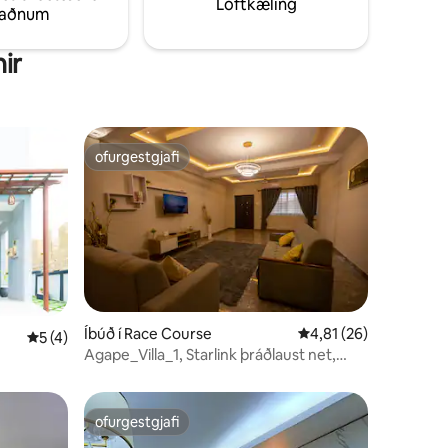
Loftkæling
taðnum
ir
ofurgestgjafi
ofurgestgjafi
Íbúð í Race Course
4,81 af 5 í meðaleink
4,81 (26)
5 af 5 í meðaleinkunn, 4 umsagnir
5 (4)
Agape_Villa_1, Starlink þráðlaust net,
DSTV, Netflix
ofurgestgjafi
ofurgestgjafi