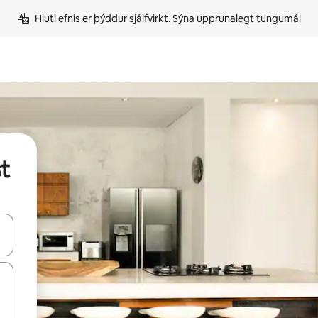
Hluti efnis er þýddur sjálfvirkt. 
Sýna upprunalegt tungumál
t
 niður örvalyklana eða skoða með því að snerta eða strjúka.