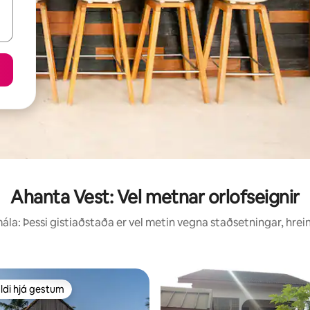
Ahanta Vest: Vel metnar orlofseignir
la: Þessi gistiaðstaða er vel metin vegna staðsetningar, hrei
ldi hjá gestum
ldi hjá gestum