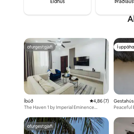
Eldhús
Þráðlaus
SETTU MEIRA EINS OG HEIMA HJÁ ÞÉR!
A
ofurgestgjafi
Í uppáha
ofurgestgjafi
Í uppáha
Íbúð
4,86 af 5 í meðaleink
4,86 (7)
Gestahús 
The Haven 1 by Imperial Eminence
Peaceful E
Apartments
ofurgestgjafi
ofurgestgjafi