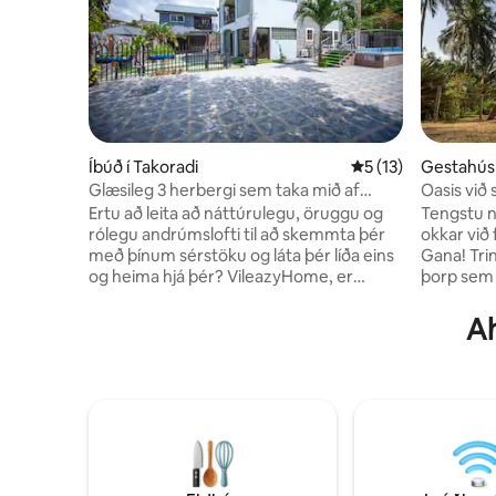
Íbúð í Takoradi
5 af 5 í meðaleinku
5 (13)
Gestahús 
Glæsileg 3 herbergi sem taka mið af
Oasis við 
öllum þörfum þínum
Ertu að leita að náttúrulegu, öruggu og
Tengstu n
rólegu andrúmslofti til að skemmta þér
okkar við 
með þínum sérstöku og láta þér líða eins
Gana! Trin
og heima hjá þér? VileazyHome, er
þorp sem 
fullkominn staður. Viðráðanleg, 5
ferðaþjón
STJÖRNU meðferð, 24 klukkustunda
sem styrkja
Ah
öryggiseftirlit, trefjar internet, sundlaug,
ndum ̈ ndu
fjölnota völlur fyrir tennis, körfubolta,
ndum ̈ nd
viðburði. Staðsett í hjarta Oil City-
ndum ̈ nd
Takoradi þar sem þú getur fundið allt
ndum ̈ nd
sem þú þarft. Komdu með alla
ndum ̈ ndu
fjölskylduna, teymið, samstarfsaðila á
ndum ̈ ̈ n
þennan frábæra stað með miklu plássi til
ndum ̈ nd
skemmtunar, vinnu og tómstunda.
ndum ̈ n