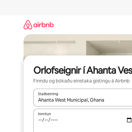
Stökkva
beint
að
efni
Orlofseignir í Ahanta Ves
Finndu og bókaðu einstaka gistingu á Airbnb
Staðsetning
Þegar niðurstöður liggja fyrir skaltu nota upp og
Innritun