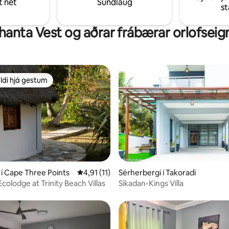
t net
Sundlaug
s
Afsláttardagur
hanta Vest og aðrar frábærar orlofseign
ldi hjá gestum
ldi hjá gestum
unn, 7 umsagnir
í Cape Three Points
4,91 af 5 í meðaleinkunn, 11 umsagnir
4,91 (11)
Sérherbergi í Takoradi
colodge at Trinity Beach Villas
Sikadan-Kings Villa