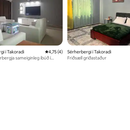
gi í Takoradi
4,75 af 5 í meðaleinkunn, 4 umsagnir
4,75 (4)
Sérherbergi í Takoradi
rbergja sameiginleg íbúð í
Friðsæll griðastaður
ágrenni
nn, 18 umsagnir