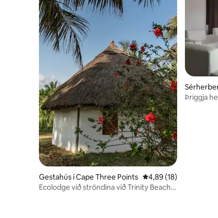
Sérherber
Þriggja he
öruggu n
Gestahús í Cape Three Points
4,89 af 5 í meðaleinku
4,89 (18)
Ecolodge við ströndina við Trinity Beach
Villas