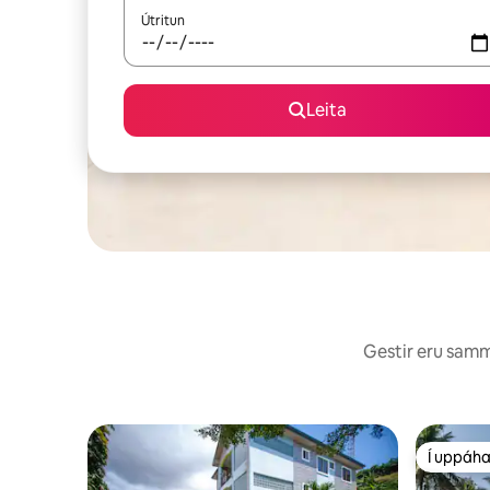
Útritun
Leita
Gestir eru sammá
Í uppáha
Í uppáha