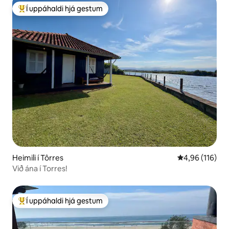
Í uppáhaldi hjá gestum
Í mestu uppáhaldi hjá gestum
Heimili í Tôrres
4,96 af 5 í me
4,96 (116)
Við ána í Torres!
Í uppáhaldi hjá gestum
Í mestu uppáhaldi hjá gestum