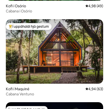
Kofi í Osório
4,98 af 5 í m
4,98 (49)
Cabana í Osório
Í uppáhaldi hjá gestum
Í mestu uppáhaldi hjá gestum
Kofi í Maquiné
4,94 af 5 í m
4,94 (63)
Cabana Ventuno