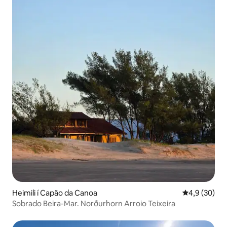
Heimili í Capão da Canoa
4,9 af 5 í m
4,9 (30)
Sobrado Beira-Mar. Norðurhorn Arroio Teixeira