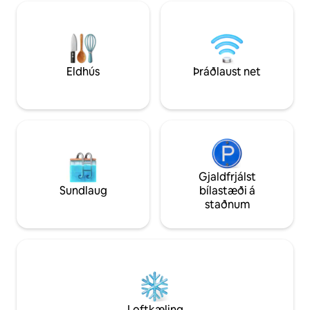
space *Quadras Þú og fjölskylda þín
km af börðu gólfi. Áætlun: Næsta verslun
munuð elska það! Sjá umsagnir! Taktu
er í 6 km fjarlæg
aðeins með þér baðhandklæði.
og staðbundin mat
með það sem þú þa
Eldhús
Þráðlaust net
Gjaldfrjálst
Sundlaug
bílastæði á
staðnum
Loftkæling