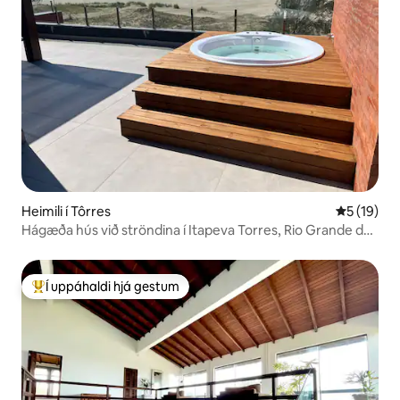
Heimili í Tôrres
5 af 5 í m
5 (19)
Hágæða hús við ströndina í Itapeva Torres, Rio Grande do
Sul
Í uppáhaldi hjá gestum
Í mestu uppáhaldi hjá gestum