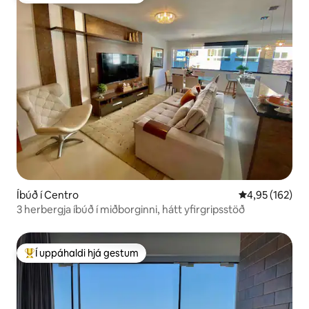
Íbúð í Centro
4,95 af 5 í me
4,95 (162)
3 herbergja íbúð í miðborginni, hátt yfirgripsstöð
Í uppáhaldi hjá gestum
Í mestu uppáhaldi hjá gestum