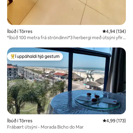
Íbúð í Tôrres
4,94 af 5 í me
4,94 (134)
*Íbúð 100 metra frá ströndinni*3 herbergi með útsýni yfir
hafið*
Í uppáhaldi hjá gestum
Í mestu uppáhaldi hjá gestum
Íbúð í Tôrres
4,99 af 5 í me
4,99 (173)
Frábært útsýni - Morada Bicho do Mar