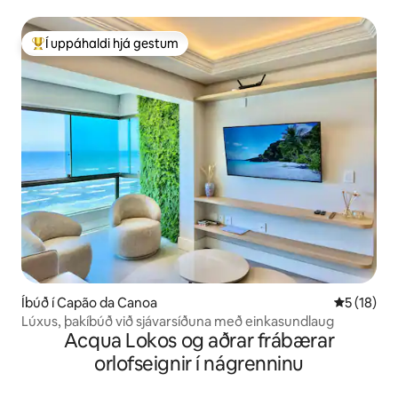
Í uppáhaldi hjá gestum
Í mestu uppáhaldi hjá gestum
Íbúð í Capão da Canoa
5 af 5 í m
5 (18)
Lúxus, þakíbúð við sjávarsíðuna með einkasundlaug
Acqua Lokos og aðrar frábærar
orlofseignir í nágrenninu