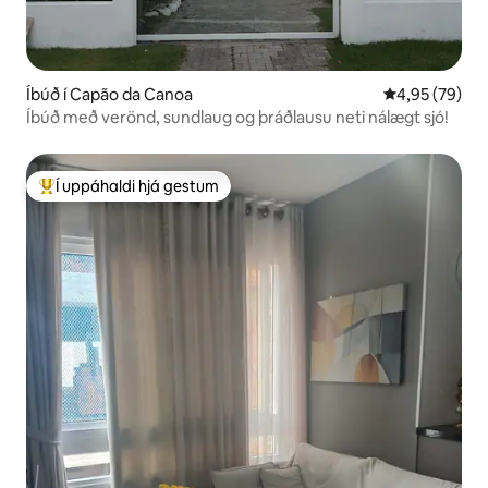
Íbúð í Capão da Canoa
4,95 af 5 í m
4,95 (79)
Íbúð með verönd, sundlaug og þráðlausu neti nálægt sjó!
Í uppáhaldi hjá gestum
Í mestu uppáhaldi hjá gestum