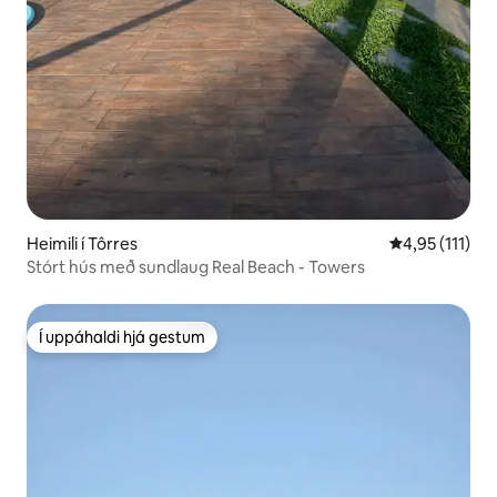
Heimili í Tôrres
4,95 af 5 í me
4,95 (111)
Stórt hús með sundlaug Real Beach - Towers
Í uppáhaldi hjá gestum
Í uppáhaldi hjá gestum