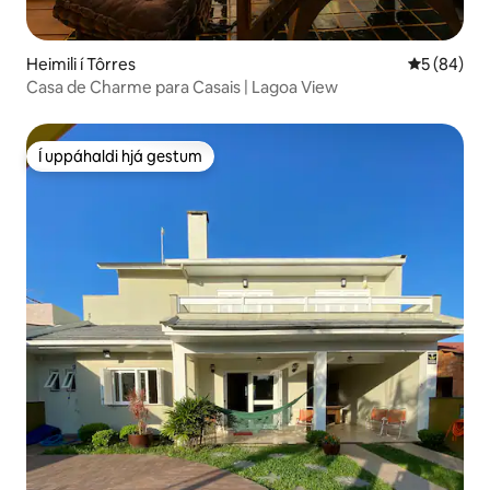
Heimili í Tôrres
5 af 5 í m
5 (84)
Casa de Charme para Casais | Lagoa View
Í uppáhaldi hjá gestum
Í uppáhaldi hjá gestum