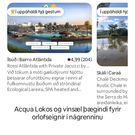
Í uppáhaldi hjá gestum
Í uppáhaldi hjá 
Í mestu uppáhaldi hjá gestum
Í uppáhaldi hjá 
Íbúð í Bairro Atlântida
4,99 af 5 í meðaleinkunn, 204 u
4,99 (204)
Rossi Atlântida with Private Jacuzzi by
the Lake
Við tökum á móti gæludýrum! Njóttu
Skáli í Caraá
þessarar ofurútbúnu eignar í einni af
Chalé Deckmont
fullkomnustu íbúðum við ströndina!
Rustic Chalé in th
Ecological Lareira, SPA heated and
surrounded by the
private on the terrace overlooking the
the Serra do Mar. F
lake, Pergolado, Air conditioned, Wifi,
áreiðanleika, einfa
Barbecue! Aðeins í 3 mínútna
Acqua Lokos og vinsæl þægindi fyrir
náttúruna. Húsið 
akstursfjarlægð frá ströndinni! Eignin og
næði, frábært net,
orlofseignir í nágrenninu
íbúðin eru meðal annars: * Greater
fullbúið eldhús (gr
Coberta Heated Pool on the coast *
velkomin! 20 mínútur frá Osório og
Sauna * Game room * Academy * Kids
Borussia með góðu