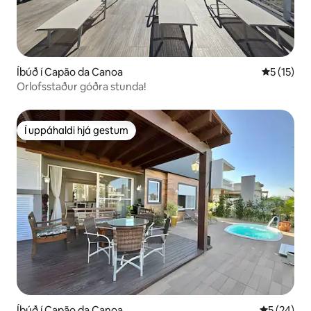
Íbúð í Capão da Canoa
5 af 5 í m
5 (15)
Orlofsstaður góðra stunda!
Í uppáhaldi hjá gestum
Í uppáhaldi hjá gestum
Íbúð í Capão da Canoa
5 af 5 í m
5 (24)