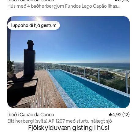
Hús með 4 baðherbergjum Fundos Lago Capão Ilhas
99923546
Í uppáhaldi hjá gestum
Í uppáhaldi hjá gestum
Íbúð í Capão da Canoa
4,92 af 5 í m
4,92 (12)
Eitt herbergi (svíta) AP 1207 með sturtu nálægt sjó
Fjölskylduvæn gisting í húsi