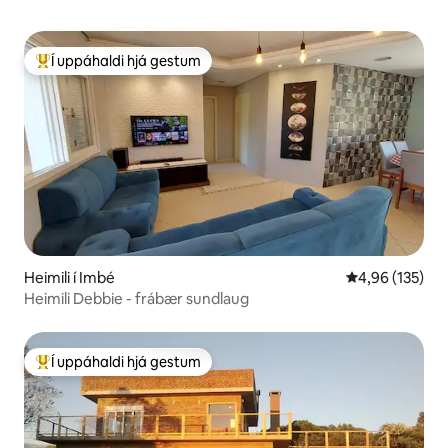
Í uppáhaldi hjá gestum
Í mestu uppáhaldi hjá gestum
Heimili í Imbé
4,96 af 5 í me
4,96 (135)
Heimili Debbie - frábær sundlaug
Í uppáhaldi hjá gestum
Í mestu uppáhaldi hjá gestum