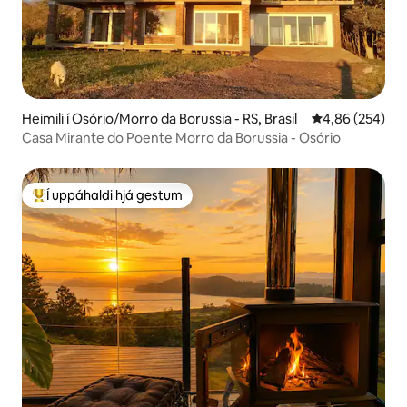
Heimili í Osório/Morro da Borussia - RS, Brasil
4,86 af 5 í me
4,86 (254)
Casa Mirante do Poente Morro da Borussia - Osório
Í uppáhaldi hjá gestum
Í mestu uppáhaldi hjá gestum