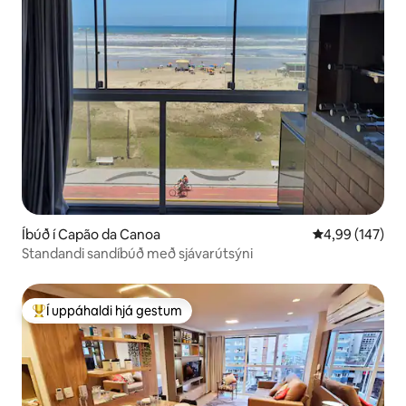
Íbúð í Capão da Canoa
4,99 af 5 í me
4,99 (147)
Standandi sandíbúð með sjávarútsýni
Í uppáhaldi hjá gestum
Í mestu uppáhaldi hjá gestum