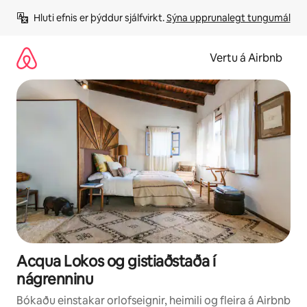
Stökkva
Hluti efnis er þýddur sjálfvirkt. 
Sýna upprunalegt tungumál
beint
að
efni
Vertu á Airbnb
Acqua Lokos og gistiaðstaða í
nágrenninu
Bókaðu einstakar orlofseignir, heimili og fleira á Airbnb