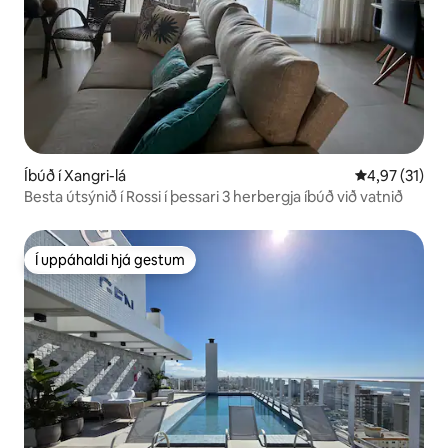
Íbúð í Xangri-lá
4,97 af 5 í m
4,97 (31)
Besta útsýnið í Rossi í þessari 3 herbergja íbúð við vatnið
Í uppáhaldi hjá gestum
Í uppáhaldi hjá gestum