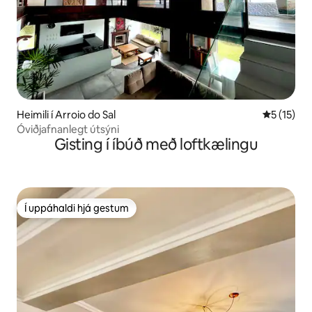
Heimili í Arroio do Sal
5 af 5 í m
5 (15)
Óviðjafnanlegt útsýni
Gisting í íbúð með loftkælingu
Í uppáhaldi hjá gestum
Í uppáhaldi hjá gestum