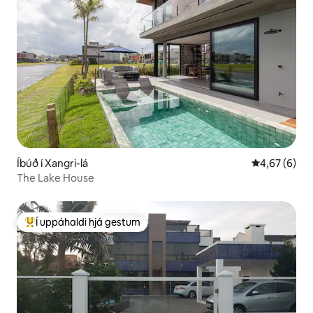
Íbúð í Xangri-lá
4,67 af 5 í 
4,67 (6)
The Lake House
Í uppáhaldi hjá gestum
Í mestu uppáhaldi hjá gestum