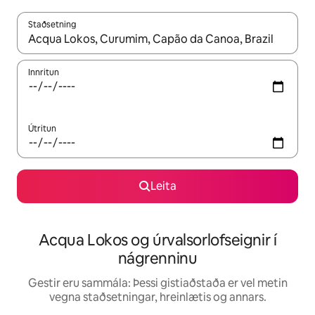
Staðsetning
Þegar niðurstöður liggja fyrir skaltu nota upp og niður örvalyk
Innritun
Útritun
Leita
Acqua Lokos og úrvalsorlofseignir í
nágrenninu
Gestir eru sammála: Þessi gistiaðstaða er vel metin
vegna staðsetningar, hreinlætis og annars.