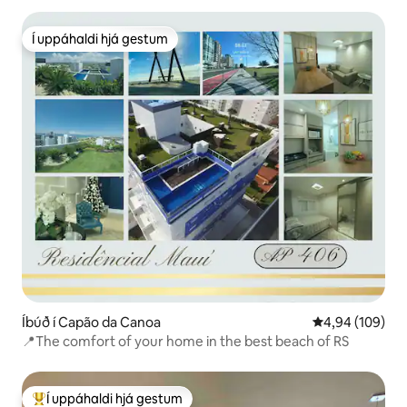
Í uppáhaldi hjá gestum
Í uppáhaldi hjá gestum
Íbúð í Capão da Canoa
4,94 af 5 í me
4,94 (109)
📍The comfort of your home in the best beach of RS
Í uppáhaldi hjá gestum
Í mestu uppáhaldi hjá gestum