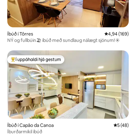
Íbúð í Tôrres
4,94 af 5 í me
4,94 (169)
NÝ og fullbúin🏖 íbúð með sundlaug nálægt sjónum!☀️
Í uppáhaldi hjá gestum
Í mestu uppáhaldi hjá gestum
Íbúð í Capão da Canoa
5 af 5 í m
5 (48)
Íburðarmikil íbúð