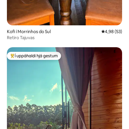
Kofi í Morrinhos do Sul
4,98 af 5 í m
4,98 (53)
Retiro Tajuvas
Í uppáhaldi hjá gestum
Í mestu uppáhaldi hjá gestum