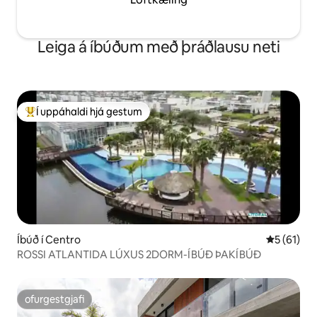
Leiga á íbúðum með þráðlausu neti
Í uppáhaldi hjá gestum
Í mestu uppáhaldi hjá gestum
Íbúð í Centro
5 af 5 í m
5 (61)
ROSSI ATLANTIDA LÚXUS 2DORM-ÍBÚÐ ÞAKÍBÚÐ
ofurgestgjafi
ofurgestgjafi