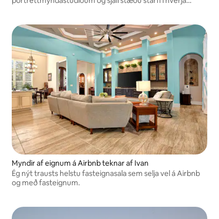
portrettmyndastúdíóum og sjálfstæðu starfi í hverja
myndatöku.
Myndir af eignum á Airbnb teknar af Ivan
Ég nýt trausts helstu fasteignasala sem selja vel á Airbnb
og með fasteignum.