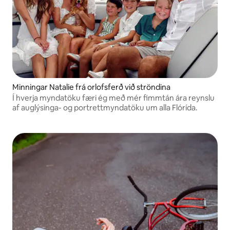
Minningar Natalie frá orlofsferð við ströndina
Í hverja myndatöku færi ég með mér fimmtán ára reynslu
af auglýsinga- og portrettmyndatöku um alla Flórída.