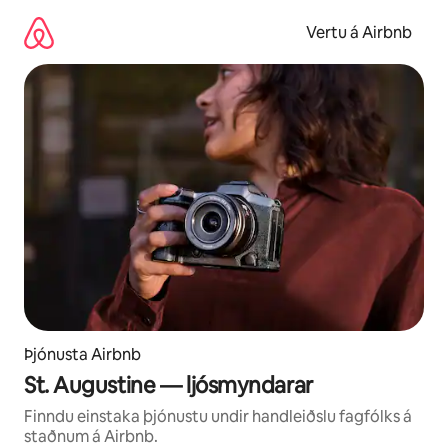
Stökkva
beint
Vertu á Airbnb
að
efni
Þjónusta Airbnb
St. Augustine — ljósmyndarar
Finndu einstaka þjónustu undir handleiðslu fagfólks á
staðnum á Airbnb.