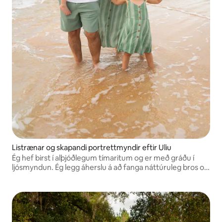
Listrænar og skapandi portrettmyndir eftir Uliu
Ég hef birst í alþjóðlegum tímaritum og er með gráðu í
ljósmyndun. Ég legg áherslu á að fanga náttúruleg bros og
breyta sérstökum augnablikum í eilífar minningar í
skemmtilegum og afslöppuðum myndatökum.