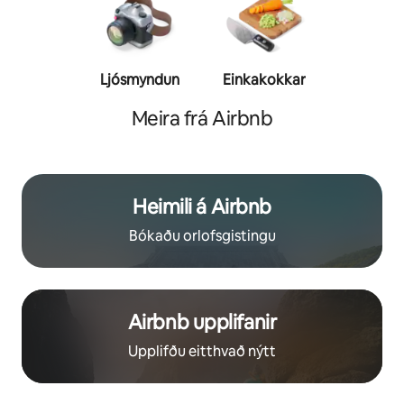
Ljósmyndun
Einkakokkar
Einkaþjál
Meira frá Airbnb
Heimili á Airbnb
Bókaðu orlofsgistingu
Airbnb upplifanir
Upplifðu eitthvað nýtt