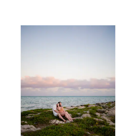
aftur til þess augnabliks.