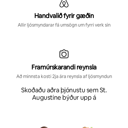
Handvalið fyrir gæðin
Allir ljósmyndarar fá umsögn um fyrri verk sín
Framúrskarandi reynsla
Að minnsta kosti 2ja ára reynsla af ljósmyndun
Skoðaðu aðra þjónustu sem St.
Augustine býður upp á