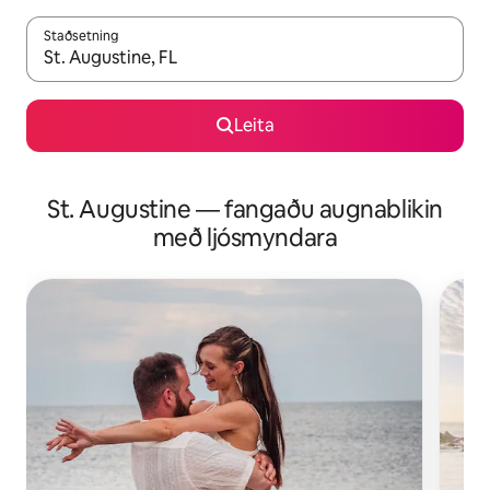
Staðsetning
Þegar niðurstöður liggja fyrir skaltu nota upp og niður örvalyk
Leita
St. Augustine — fangaðu augnablikin
með ljósmyndara