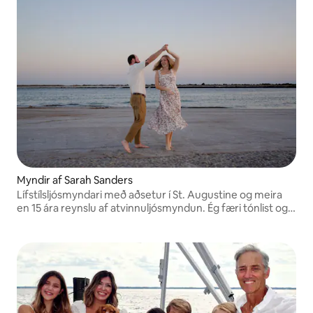
Myndir af Sarah Sanders
Lífstílsljósmyndari með aðsetur í St. Augustine og meira
en 15 ára reynslu af atvinnuljósmyndun. Ég færi tónlist og
bros með mér í myndatökurnar og fanga dýpt og gleði á
hverri mynd!