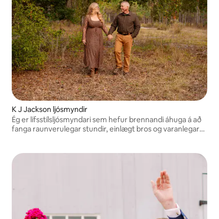
K J Jackson ljósmyndir
Ég er lífsstílsljósmyndari sem hefur brennandi áhuga á að
fanga raunverulegar stundir, einlægt bros og varanlegar
minningar. Ég sérhæfi mig í fjölskyldum, öldruðum, pörum
og tímamótum.