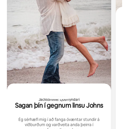
M
n
Jacksonville: Ljósmyndari
Sagan þín í gegnum linsu Johns
Ég sérhæfi mig í að fanga óvæntar stundir á
viðburðum og varðveita anda þeirra í