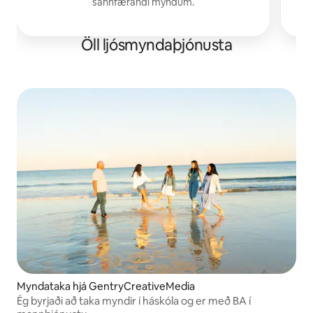
sannfærandi myndum.
Öll ljósmyndaþjónusta
Myndataka hjá GentryCreativeMedia
Ég byrjaði að taka myndir í háskóla og er með BA í