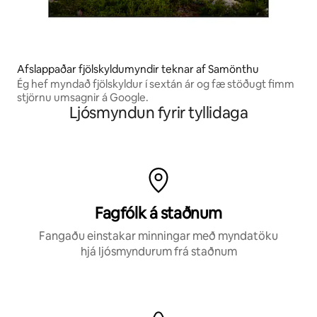
Afslappaðar fjölskyldumyndir teknar af Samönthu
Ég hef myndað fjölskyldur í sextán ár og fæ stöðugt fimm
stjörnu umsagnir á Google.
Ljósmyndun fyrir tyllidaga
Fagfólk á staðnum
Fangaðu einstakar minningar með myndatöku
hjá ljósmyndurum frá staðnum