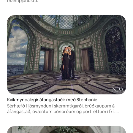
mannþjónustu.
Kvikmyndalegir áfangastaðir með Stephanie
Sérhæfð í ljósmyndun í skemmtigarði, brúðkaupum á
áfangastað, óvæntum bónorðum og portrettum í fríi.
Þekkt fyrir djarft, listrænt myndefni og ógleymanlegar
myndaupplifanir í Orlando og víðar.