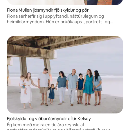
Fiona Mullen ljósmyndir fjölskyldur og pör
Fiona sérhæfir sig í upplyftandi, náttúrulegum og
heimildarmyndum. Hún er brúðkaups-, portrett- og
brimbrettamyndataka í fullu starfi frá Norðaustur-Flórída
með 10 ára reynslu. @fionamullenphotography
Fjölskyldu- og viðburðamyndir eftir Kelsey
Ég kem með meira en tíu ára reynslu af