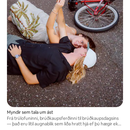
Myndir sem tala um ást
Frá trúlofuninni, brúðkaupsferðinni til brúðkaupsdagsins
— það eru lítil augnablik sem líða hratt hjá ef þú hægir ekki
nógu mikið á þér til að taka eftir þeim. Ljósmyndir færa þig