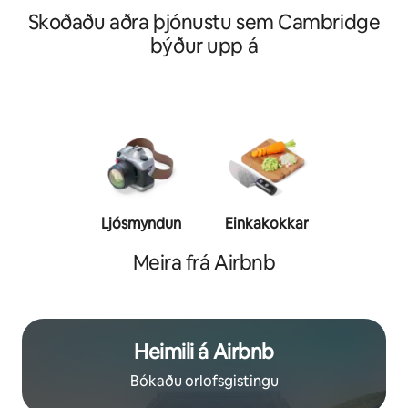
Skoðaðu aðra þjónustu sem Cambridge
býður upp á
Ljósmyndun
Einkakokkar
Einkaþjál
Meira frá Airbnb
Heimili á Airbnb
Bókaðu orlofsgistingu