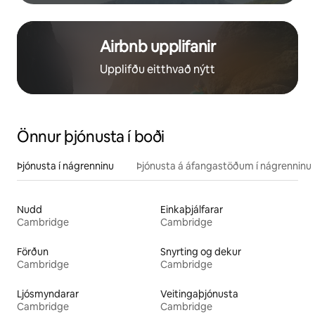
Airbnb upplifanir
Upplifðu eitthvað nýtt
Önnur þjónusta í boði
Þjónusta í nágrenninu
Þjónusta á áfangastöðum í nágrenninu
Nudd
Einkaþjálfarar
Cambridge
Cambridge
Förðun
Snyrting og dekur
Cambridge
Cambridge
Ljósmyndarar
Veitingaþjónusta
Cambridge
Cambridge