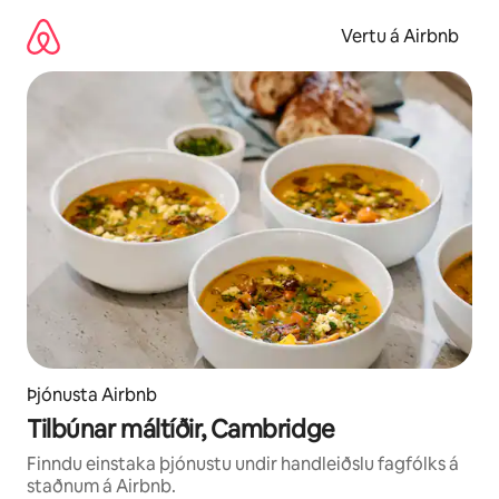
Stökkva
beint
Vertu á Airbnb
að
efni
Þjónusta Airbnb
Tilbúnar máltíðir, Cambridge
Finndu einstaka þjónustu undir handleiðslu fagfólks á
staðnum á Airbnb.