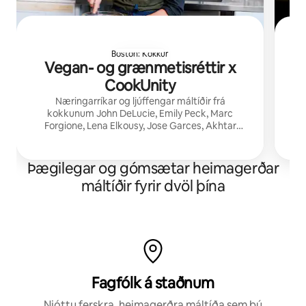
Boston: Kokkur
Vegan- og grænmetisréttir x
CookUnity
Næringarríkar og ljúffengar máltíðir frá
Þes
kokkunum John DeLucie, Emily Peck, Marc
v
Forgione, Lena Elkousy, Jose Garces, Akhtar
Y
Nawab og Ivy Stark. Afhent nýstökkuð að dyrum
masa
þínum af CookUnity.
Þægilegar og gómsætar heimagerðar
máltíðir fyrir dvöl þína
Fagfólk á staðnum
Njóttu ferskra, heimagerðra máltíða sem þú