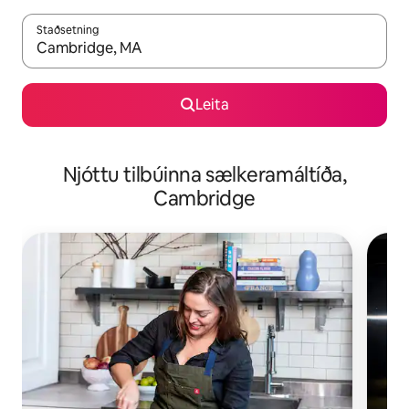
Staðsetning
Þegar niðurstöður liggja fyrir skaltu nota upp og niður örvalyk
Leita
Njóttu tilbúinna sælkeramáltíða,
Cambridge