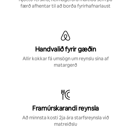
færð afhentar til að borða fyrirhafnarlaust
Handvalið fyrir gæðin
Allir kokkar fá umsögn um reynslu sína af
matargerð
Framúrskarandi reynsla
Að minnsta kosti 2ja ára starfsreynsla við
matreiðslu