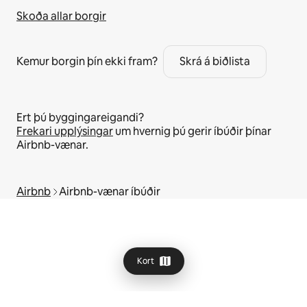
Skoða allar borgir
Kemur borgin þín ekki fram?
Skrá á biðlista
Ert þú byggingareigandi?
Frekari upplýsingar
um hvernig þú gerir íbúðir þínar
Airbnb-vænar.
Airbnb
Airbnb-vænar íbúðir
Kort