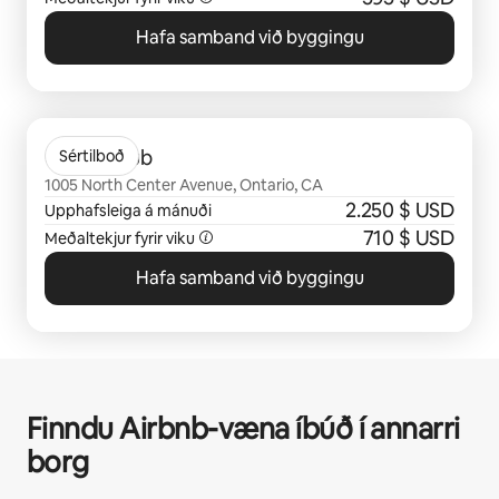
Hafa samband við byggingu
0 atriði af 0 sýnd
Centre Club
Sértilboð
1005 North Center Avenue, Ontario, CA
2.250 $ USD
Upphafsleiga á mánuði
710 $ USD
Meðaltekjur fyrir viku
Hafa samband við byggingu
Finndu Airbnb-væna íbúð í annarri
borg