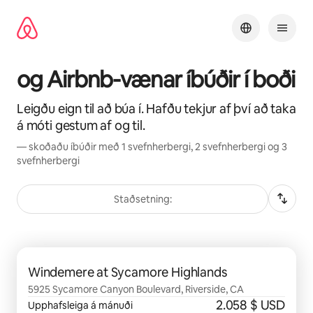
Stökkva
beint
að
efni
og Airbnb-vænar íbúðir í boði
Leigðu eign til að búa í. Hafðu tekjur af því að taka
á móti gestum af og til.
— skoðaðu íbúðir með 1 svefnherbergi, 2 svefnherbergi og 3
svefnherbergi
Staðsetning:
0 atriði af 0 sýnd
Windemere at Sycamore Highlands
5925 Sycamore Canyon Boulevard, Riverside, CA
2.058 $ USD
Upphafsleiga á mánuði