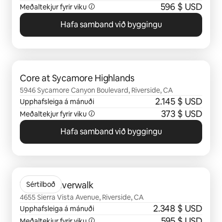
596 $ USD
Meðaltekjur fyrir viku
Hafa samband við byggingu
0 atriði af 0 sýnd
Core at Sycamore Highlands
5946 Sycamore Canyon Boulevard, Riverside, CA
2.145 $ USD
Upphafsleiga á mánuði
373 $ USD
Meðaltekjur fyrir viku
Hafa samband við byggingu
0 atriði af 0 sýnd
Viano at Riverwalk
Sértilboð
4655 Sierra Vista Avenue, Riverside, CA
2.348 $ USD
Upphafsleiga á mánuði
595 $ USD
Meðaltekjur fyrir viku