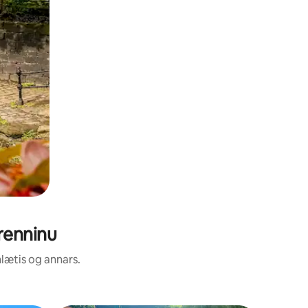
renninu
nlætis og annars.