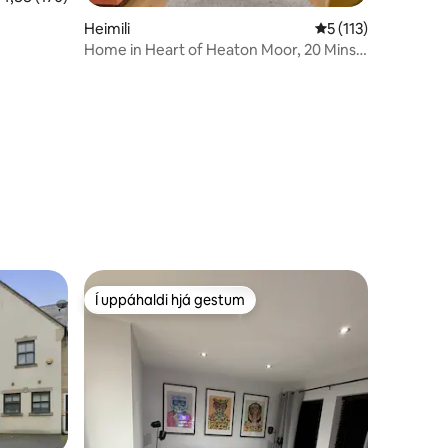
Heimili
5 af 5 í meðaleinku
5 (113)
Home in Heart of Heaton Moor, 20 Mins
to MRC CTR
Í uppáhaldi hjá gestum
Í uppáhaldi hjá gestum