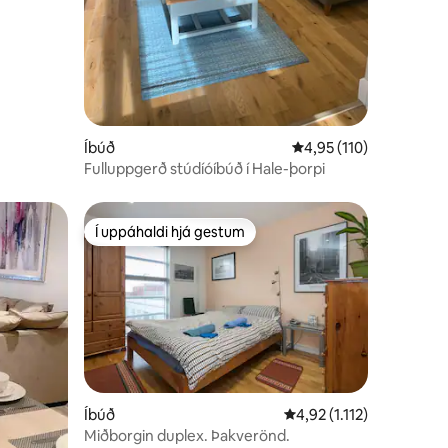
Íbúð
4,95 af 5 í meðaleinku
4,95 (110)
Fulluppgerð stúdíóíbúð í Hale-þorpi
Í uppáhaldi hjá gestum
Í uppáhaldi hjá gestum
Íbúð
4,92 af 5 í meðaleinkunn
4,92 (1.112)
Miðborgin duplex. Þakverönd.