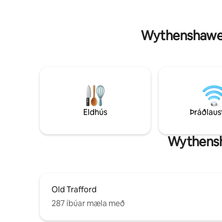
lóð
Campus í 10 mínútna akstursfjarlægð
Manchester-flugvöllur í 10/15 mínútna
akstursfjarlægð West Didsbury
Wythenshawe P
sporvagnastöðin í 5 mínútna
göngufjarlægð > 20 mínútna sporvagn í
miðborgina
Eldhús
Þráðlaus
Wythensha
Old Trafford
287 íbúar mæla með