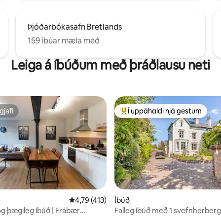
Þjóðarbókasafn Bretlands
159 íbúar mæla með
Leiga á íbúðum með þráðlausu neti
gjafi
Í uppáhaldi hjá gestum
gjafi
Í mestu uppáhaldi hjá gestum
n, 173 umsagnir
4,79 af 5 í meðaleinkunn, 413 umsagnir
4,79 (413)
Íbúð
og þægileg íbúð | Frábær
Falleg íbúð með 1 svefnherberg
ng!