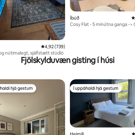
Íbúð
4
Cosy Flat - 5 mínútna ganga -> 
Centre & AO Arena
n, 180 umsagnir
4,92 af 5 í meðaleinkunn, 739 umsagnir
4,92 (739)
og nútímalegt, sjálfstætt stúdíó
Fjölskylduvæn gisting í húsi
haldi hjá gestum
Í uppáhaldi hjá gestum
uppáhaldi hjá gestum
Í uppáhaldi hjá gestum
Heimili
4