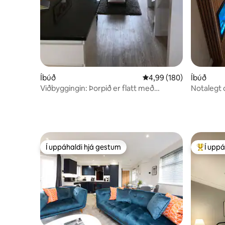
Íbúð
4,99 af 5 í meðaleinkun
4,99 (180)
Íbúð
Viðbyggingin: Þorpið er flatt með
Notalegt 
bílastæði
Í uppáhaldi hjá gestum
Í uppá
Í uppáhaldi hjá gestum
Í mestu 