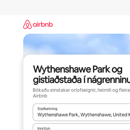
Stökkva
beint
að
efni
Wythenshawe Park og
gistiaðstaða í nágrennin
Bókaðu einstakar orlofseignir, heimili og fleira
Airbnb
Staðsetning
Þegar niðurstöður liggja fyrir skaltu nota upp og
Innritun