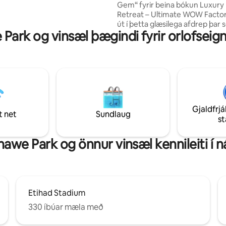
inni. Við hlökkum til að taka á móti þér.
Gem“ fyrir beina bókun Luxury Private
Retreat – Ultimate WOW Factor
út í þetta glæsilega afdrep þar
ark og vinsæl þægindi fyrir orlofseigni
glæsileikinn er skemmtilegur. S
í heita pottinum, njóttu kvikm
í annarri af tveimur glæsilegum
setustofum eða skoraðu á vini í
leikjaherberginu. Eldaðu og s
í glæsilegu opnu eldhúsi í falleg
afskekktu umhverfi. Fimm stjö
upplifun frá því að þú kemur á s
Gjaldfrjá
Mjög nálægt flugvellinum í Man
t net
Sundlaug
s
og miðborginni.
we Park og önnur vinsæl kennileiti í 
Etihad Stadium
330 íbúar mæla með