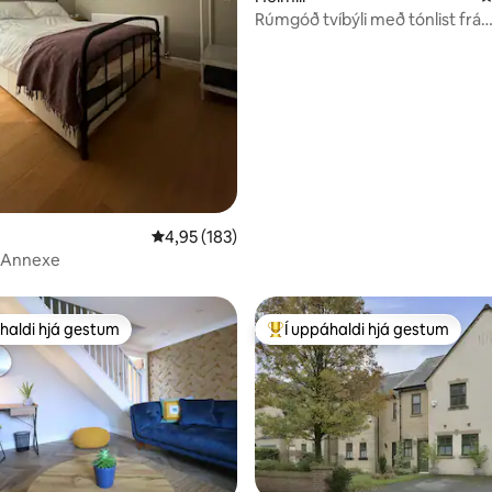
Rúmgóð tvíbýli með tónlist frá
n, 129 umsagnir
Manchester
4,95 af 5 í meðaleinkunn, 183 umsagnir
4,95 (183)
 Annexe
haldi hjá gestum
Í uppáhaldi hjá gestum
uppáhaldi hjá gestum
Í mestu uppáhaldi hjá gestum