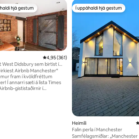
haldi hjá gestum
Í uppáhaldi hjá gestum
uppáhaldi hjá gestum
Í uppáhaldi hjá gestum
4,95 af 5 í meðaleinkunn, 361 umsagnir
4,95 (361)
 West Didsbury sem birtist í
m
quirkiest Airbnb Manchester“
n, 161 umsagnir
emur fram í kvöldfréttum
lista Times
Airbnb-gististaðirnir í
r“ í maí 2024. Mjög gott fyrir
 ánægju. Sofðu í
herbergi gamals banka í 2. stigs
 hjarta West Didsbury. Með
frá brasilíska listamanninum
Heimili
4
 þetta staður sem er engum
Falin perla í Manchester
lja þá eftir eftirlitslausa á
Samfélagsmiðlar: „Manchester