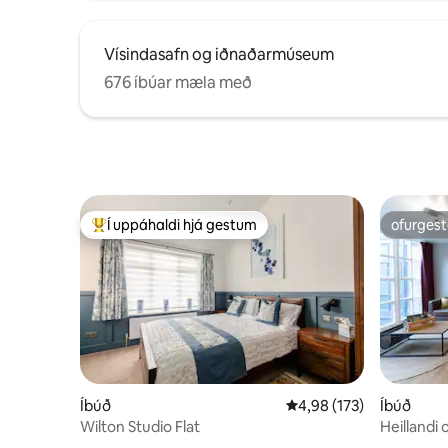
Vísindasafn og iðnaðarmúseum
676 íbúar mæla með
Í uppáhaldi hjá gestum
ofurgest
Í mestu uppáhaldi hjá gestum
ofurgest
Íbúð
4,98 af 5 í meðaleinkun
4,98 (173)
Íbúð
Wilton Studio Flat
Heillandi 
staðsetni