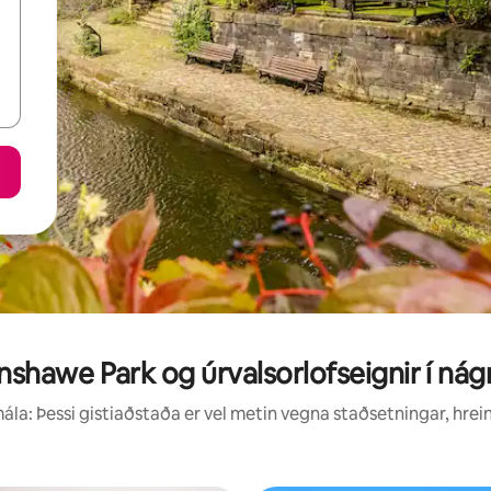
shawe Park og úrvalsorlofseignir í nág
la: Þessi gistiaðstaða er vel metin vegna staðsetningar, hrei