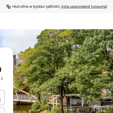
Hluti efnis er þýddur sjálfvirkt. 
Sýna upprunalegt tungumál
u
 á
 niður örvalyklana eða skoða með því að snerta eða strjúka.