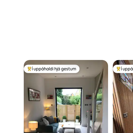
Í uppáhaldi hjá gestum
Í uppá
Í mestu uppáhaldi hjá gestum
Í mestu 