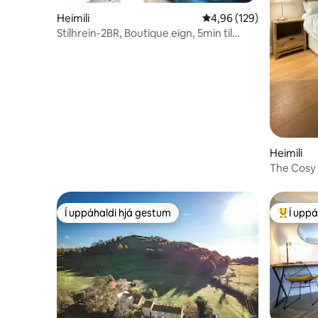
Heimili
4,96 af 5 í meðaleinkun
4,96 (129)
Stílhrein-2BR, Boutique eign, 5min til
ManAirport
Heimili
The Cosy
Í uppáhaldi hjá gestum
Í uppá
Í uppáhaldi hjá gestum
Í mestu 