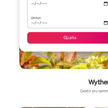
Útritun
Leita
Wythen
Gestir eru sammá