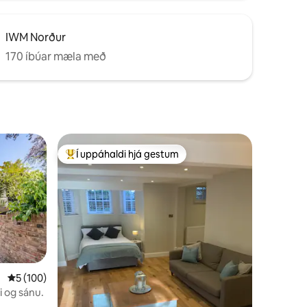
IWM Norður
170 íbúar mæla með
Í uppáhaldi hjá gestum
Í mestu uppáhaldi hjá gestum
5 af 5 í meðaleinkunn, 100 umsagnir
5 (100)
i og sánu.