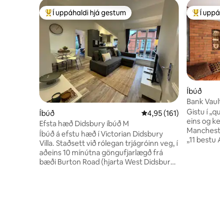
Í uppáhaldi hjá gestum
Í uppá
Í mestu uppáhaldi hjá gestum
Í mestu 
Íbúð
Bank Vault
fjölmiðlu
Gistu í „
Íbúð
4,95 af 5 í meðaleinkun
4,95 (161)
eins og k
Efsta hæð Didsbury íbúð M
Manchester! Í annarri sæti á 
Íbúð á efstu hæð í Victorian Didsbury
„11 bestu 
Villa. Staðsett við rólegan trjágróinn veg, í
Mancheste
aðeins 10 mínútna göngufjarlægð frá
viðskipti eða
bæði Burton Road (hjarta West Didsbury)
hvelfingar
og Didsbury Village. - Ókeypis bílastæði -
byggingu í
Hratt þráðlaust net - Rúmar allt að 4; 1
veggmynd 
hjónarúm, 1 hjónarúm Burton Road í 10
Bailon er
mínútna göngufjarlægð Didsbury Village í
líkur! Hundar með fyrirfram samkomulagi
10 mínútna göngufjarlægð The Christie
en ekki ski
10 mínútna ganga UoM Fallowfield