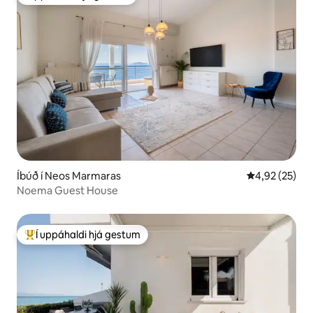
Í uppáhaldi hjá gestum
Íbúð í Neos Marmaras
4,92 af 5 í m
4,92 (25)
Noema Guest House
Í uppáhaldi hjá gestum
Í mestu uppáhaldi hjá gestum