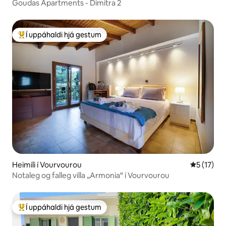
Goudas Apartments - Dimitra 2
Í uppáhaldi hjá gestum
Í mestu uppáhaldi hjá gestum
Heimili í Vourvourou
5 af 5 í m
5 (17)
Notaleg og falleg villa „Armonia“ í Vourvourou
Í uppáhaldi hjá gestum
Í mestu uppáhaldi hjá gestum