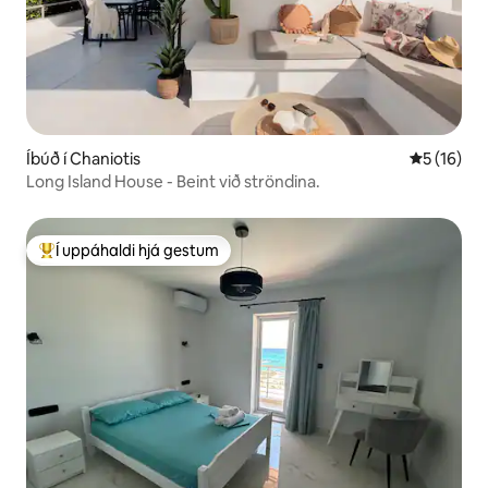
Íbúð í Chaniotis
5 af 5 í m
5 (16)
Long Island House - Beint við ströndina.
Í uppáhaldi hjá gestum
Í mestu uppáhaldi hjá gestum