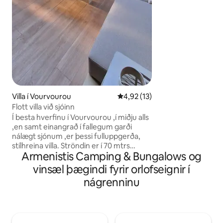
ótakmarkað útsýni 
fjallið Athos, sem 
heimsminjaskrá 
Villa í Vourvourou
4,92 af 5 í meðaleinkunn, 13 u
4,92 (13)
Flott villa við sjóinn
Í besta hverfinu í Vourvourou ,í miðju alls
,en samt einangrað í fallegum garði
nálægt sjónum ,er þessi fulluppgerða,
stílhreina villa. Ströndin er í 70 mtrs
Armenistis Camping & Bungalows og
göngufjarlægð frá húsinu. Super
markaður, veitingastaðir og ótrúlegar
vinsæl þægindi fyrir orlofseignir í
strendur nálægt. Og inni... Allt glænýtt
nágrenninu
,stílhrein húsgögn, tæki fyrir
lúxusvörumerki, 3 4k snjallsjónvarp ,fínn
textílefni, hnífapör fyrir vörumerki, allt í
besta gæðaflokki,valið af ást og smekk.
Kæri gestur...Þetta er sumarparadísin