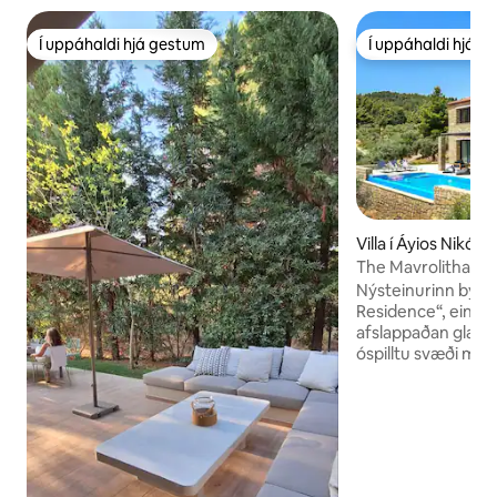
Í uppáhaldi hjá gestum
Í uppáhaldi hjá 
Í uppáhaldi hjá gestum
Í uppáhaldi hjá 
Villa í Áyios Nikóla
The Mavrolitharo 
Nýsteinurinn bygg
Residence“, einken
afslappaðan glæsile
óspilltu svæði með
náttúrufegurð og k
og furutré og býðu
úrval af hágæðaþæ
sýna ósnortna fegu
suðausturhluta Ba
upp á, frá ÖLLUM