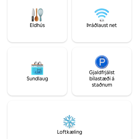
mín. Það getur verið þitt.
Eldhús
Þráðlaust net
Gjaldfrjálst
Sundlaug
bílastæði á
staðnum
Loftkæling