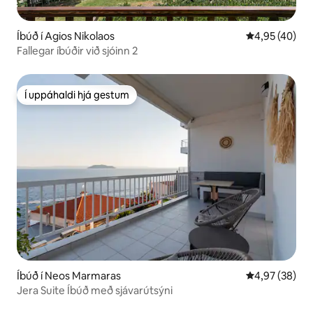
Íbúð í Agios Nikolaos
4,95 af 5 í m
4,95 (40)
Fallegar íbúðir við sjóinn 2
Í uppáhaldi hjá gestum
Í uppáhaldi hjá gestum
Íbúð í Neos Marmaras
4,97 af 5 í m
4,97 (38)
Jera Suite Íbúð með sjávarútsýni