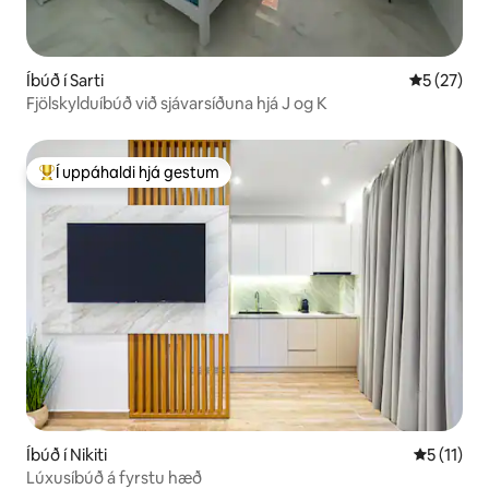
Íbúð í Sarti
5 af 5 í m
5 (27)
Fjölskylduíbúð við sjávarsíðuna hjá J og K
Í uppáhaldi hjá gestum
Í mestu uppáhaldi hjá gestum
Íbúð í Nikiti
5 af 5 í m
5 (11)
Lúxusíbúð á fyrstu hæð