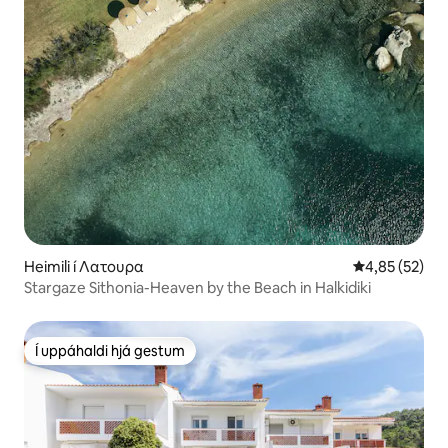
Heimili í Λατουρα
4,85 af 5 í m
4,85 (52)
Stargaze Sithonia-Heaven by the Beach in Halkidiki
Í uppáhaldi hjá gestum
Í uppáhaldi hjá gestum