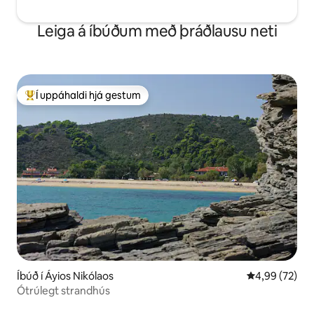
Leiga á íbúðum með þráðlausu neti
Í uppáhaldi hjá gestum
Í mestu uppáhaldi hjá gestum
Íbúð í Áyios Nikólaos
4,99 af 5 í m
4,99 (72)
Ótrúlegt strandhús