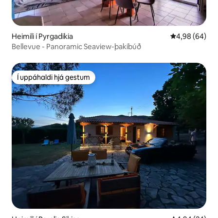
Heimili í Pyrgadikia
4,98 af 5 í m
4,98 (64)
Bellevue - Panoramic Seaview-þakíbúð
Í uppáhaldi hjá gestum
Í uppáhaldi hjá gestum