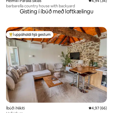
Heimili í Paralia Sikias
4,94 af 5 í m
4,94 (34)
barbarella country house with backyard
Gisting í íbúð með loftkælingu
Í uppáhaldi hjá gestum
Í mestu uppáhaldi hjá gestum
Íbúð í Nikiti
4,97 af 5 í m
4,97 (66)