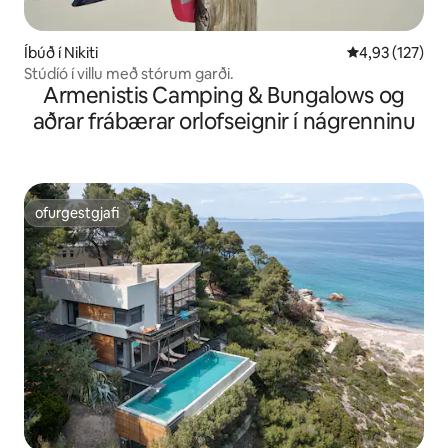
Íbúð í Nikiti
4,93 af 5 í me
4,93 (127)
Stúdíó í villu með stórum garði.
Armenistis Camping & Bungalows og
aðrar frábærar orlofseignir í nágrenninu
ofurgestgjafi
ofurgestgjafi