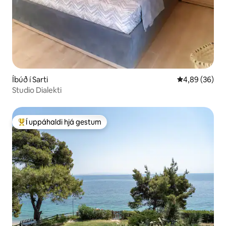
Íbúð í Sarti
4,89 af 5 í m
4,89 (36)
Studio Dialekti
Í uppáhaldi hjá gestum
Í mestu uppáhaldi hjá gestum