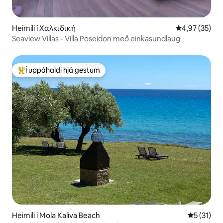
Heimili í Χαλκιδική
4,97 af 5 í m
4,97 (35)
Seaview Villas - Villa Poseidon með einkasundlaug
Í uppáhaldi hjá gestum
Í mestu uppáhaldi hjá gestum
Heimili í Mola Kaliva Beach
5 af 5 í m
5 (31)