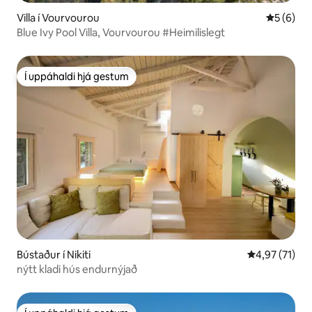
Villa í Vourvourou
5 af 5 í 
5 (6)
Blue Ivy Pool Villa, Vourvourou #Heimilislegt
Í uppáhaldi hjá gestum
Í uppáhaldi hjá gestum
Bústaður í Nikiti
4,97 af 5 í m
4,97 (71)
nýtt kladi hús endurnýjað