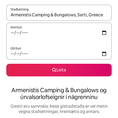
Staðsetning
Þegar niðurstöður liggja fyrir skaltu nota upp og niður örvalyk
Innritun
Útritun
Leita
Armenistis Camping & Bungalows og
úrvalsorlofseignir í nágrenninu
Gestir eru sammála: Þessi gistiaðstaða er vel metin
vegna staðsetningar, hreinlætis og annars.