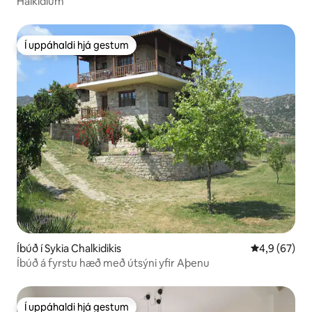
Halkidium
Í uppáhaldi hjá gestum
Í uppáhaldi hjá gestum
Íbúð í Sykia Chalkidikis
4,9 af 5 í m
4,9 (67)
Íbúð á fyrstu hæð með útsýni yfir Aþenu
Í uppáhaldi hjá gestum