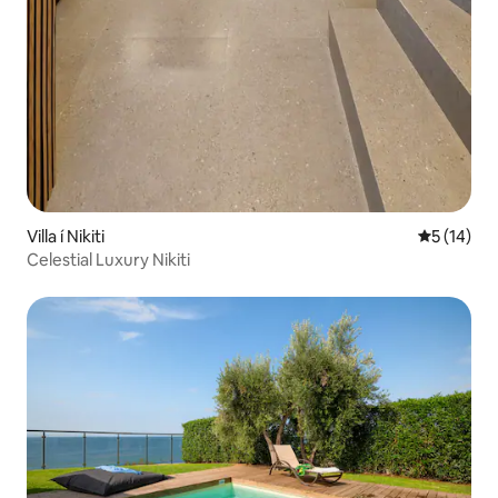
Villa í Nikiti
5 af 5 í m
5 (14)
Celestial Luxury Nikiti