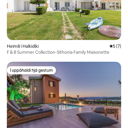
Heimili í Halkidiki
5 af 5 í 
5 (7)
F & B Summer Collection-Sithonia Family Maisonette
Í uppáhaldi hjá gestum
Í uppáhaldi hjá gestum