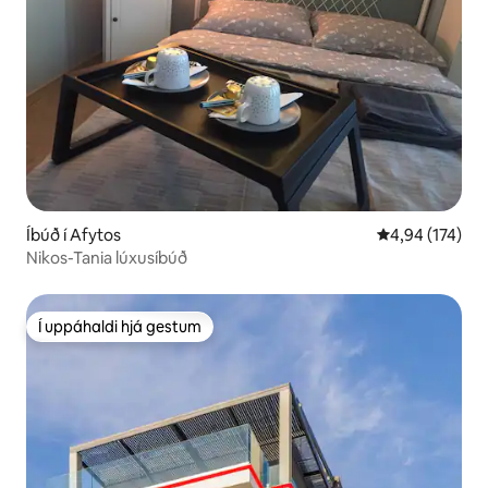
Íbúð í Afytos
4,94 af 5 í me
4,94 (174)
Nikos-Tania lúxusíbúð
Í uppáhaldi hjá gestum
Í uppáhaldi hjá gestum