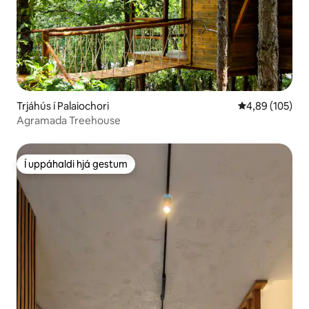
Trjáhús í Palaiochori
4,89 af 5 í me
4,89 (105)
Agramada Treehouse
Í uppáhaldi hjá gestum
Í uppáhaldi hjá gestum