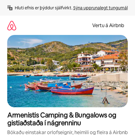
Stökkva
Hluti efnis er þýddur sjálfvirkt. 
Sýna upprunalegt tungumál
beint
að
efni
Vertu á Airbnb
Armenistis Camping & Bungalows og
gistiaðstaða í nágrenninu
Bókaðu einstakar orlofseignir, heimili og fleira á Airbnb